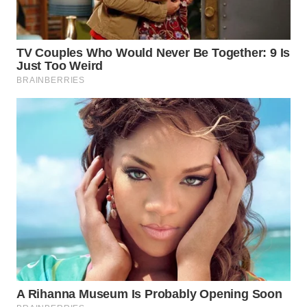
WN
INDRAMAYU
WN
KUNINGAN
WN
MAJALENGKA
WN
SUBANG
WN
SUKABUMI
WN
PURWAKARTA