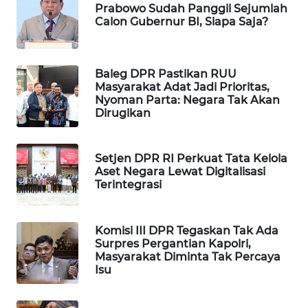
Prabowo Sudah Panggil Sejumlah
PORTAL
Calon Gubernur BI, Siapa Saja?
KONSUMEN
FORWAMKI
Baleg DPR Pastikan RUU
Masyarakat Adat Jadi Prioritas,
Nyoman Parta: Negara Tak Akan
ALPERKLINAS
Dirugikan
FORJASIDA
Setjen DPR RI Perkuat Tata Kelola
Aset Negara Lewat Digitalisasi
TAMBANG
Terintegrasi
NEWS
SITUNGIR
Komisi III DPR Tegaskan Tak Ada
NEWS
Surpres Pergantian Kapolri,
Masyarakat Diminta Tak Percaya
Isu
SIDIKALANG
NEWS