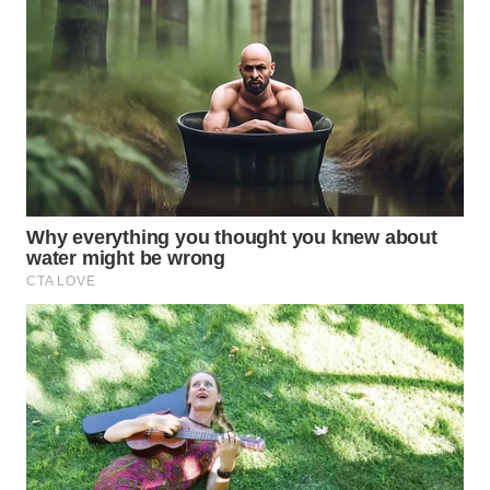
WN
NATUNA
WN
BINTAN
WN
MANDALIKA
WN
LIKUPANG
WN
LABUANBAJO
WN
BORNEO