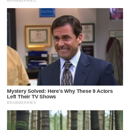
WN
PRIANGAN
TIMUR
WN
SEMARANG
WN
SOLO
WN
BOROBUDUR
WN
MADURA
WN
SURABAYA