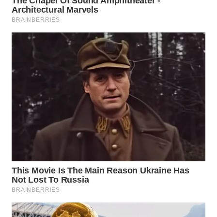
WAHANA
LISTRIK
WAHANA
TRAVEL
WAHANA
TV
WAHANANEWS
ID
WAHANANEWS
CO ID
WAHANANEWS
NET