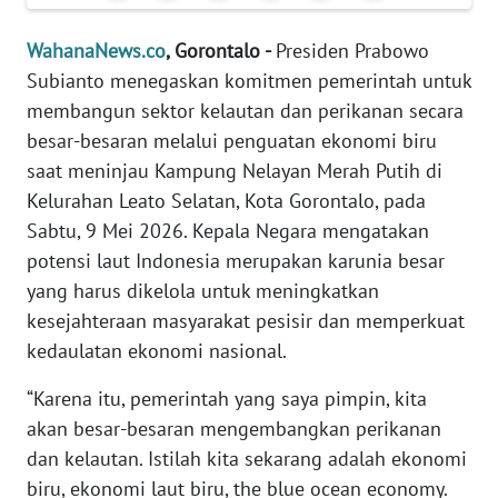
Informasi
WahanaNews.co
, Gorontalo -
Presiden Prabowo
INDEKS
Subianto menegaskan komitmen pemerintah untuk
BERITA
membangun sektor kelautan dan perikanan secara
besar-besaran melalui penguatan ekonomi biru
KONTAK
KAMI
saat meninjau Kampung Nelayan Merah Putih di
Kelurahan Leato Selatan, Kota Gorontalo, pada
INFO
Sabtu, 9 Mei 2026. Kepala Negara mengatakan
IKLAN
potensi laut Indonesia merupakan karunia besar
yang harus dikelola untuk meningkatkan
TENTANG
kesejahteraan masyarakat pesisir dan memperkuat
KAMI
kedaulatan ekonomi nasional.
PEDOMAN
“Karena itu, pemerintah yang saya pimpin, kita
MEDIA
akan besar-besaran mengembangkan perikanan
SIBER
dan kelautan. Istilah kita sekarang adalah ekonomi
biru, ekonomi laut biru, the blue ocean economy.
REDAKSI