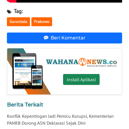
WN
Tag:
NUSANTARA
Gorontalo
Prabowo
WN
JOGJA
Beri Komentar
WN
JATIM
WN
BALI
Install Aplikasi
WN
KALBAR
Berita Terkait
WN
Konflik Kepentingan Jadi Pemicu Korupsi, Kementerian
KALTENG
PANRB Dorong ASN Deklarasi Sejak Dini