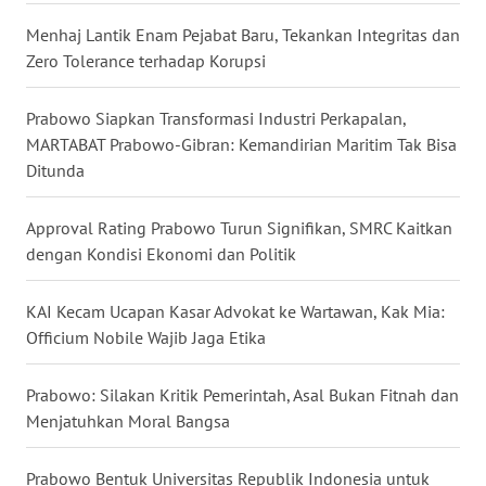
WN
Menhaj Lantik Enam Pejabat Baru, Tekankan Integritas dan
KALTARA
Zero Tolerance terhadap Korupsi
WN
Prabowo Siapkan Transformasi Industri Perkapalan,
KALSEL
MARTABAT Prabowo-Gibran: Kemandirian Maritim Tak Bisa
Ditunda
WN
KALTIM
Approval Rating Prabowo Turun Signifikan, SMRC Kaitkan
dengan Kondisi Ekonomi dan Politik
WN
SULSEL
KAI Kecam Ucapan Kasar Advokat ke Wartawan, Kak Mia:
Officium Nobile Wajib Jaga Etika
WN
GORONTALO
Prabowo: Silakan Kritik Pemerintah, Asal Bukan Fitnah dan
Menjatuhkan Moral Bangsa
WN
SULUT
Prabowo Bentuk Universitas Republik Indonesia untuk