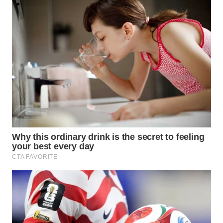
WN
BOGOR
WN
DEPOK
WN
TAPANULI
UTARA
WN
SAMOSIR
WN
PADANG
LAWAS