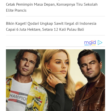
Cetak Pemimpin Masa Depan, Konsepnya Tiru Sekolah
WN
MALUKU
Elite Prancis
WN
Bikin Kaget! Qodari Ungkap Sawit Ilegal di Indonesia
MALUT
Capai 6 Juta Hektare, Setara 12 Kali Pulau Bali
WN
DAIRI
WN
DANAU
TOBA
WN
NIAS
WN
LANGKAT