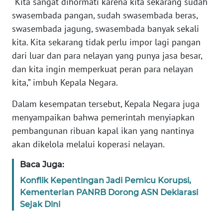
“Kita sangat dihormati karena kita sekarang sudah
WN
swasembada pangan, sudah swasembada beras,
BANTEN
swasembada jagung, swasembada banyak sekali
kita. Kita sekarang tidak perlu impor lagi pangan
WN
dari luar dan para nelayan yang punya jasa besar,
NTT
dan kita ingin memperkuat peran para nelayan
kita,” imbuh Kepala Negara.
WN
KEPRI
Dalam kesempatan tersebut, Kepala Negara juga
menyampaikan bahwa pemerintah menyiapkan
WN
PAPUA
pembangunan ribuan kapal ikan yang nantinya
akan dikelola melalui koperasi nelayan.
WN
Baca Juga:
PAPUA
BARAT
Konflik Kepentingan Jadi Pemicu Korupsi,
Kementerian PANRB Dorong ASN Deklarasi
WN
Sejak Dini
RIAU