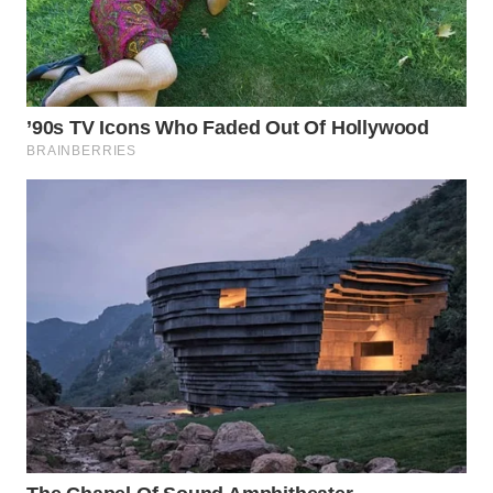
Wahana
Media
Group
WAHANA
NEWS
WAHANA
TANI
WAHANA
ADVOKAT
WAHANA
INFRASTRUKTUR
WAHANA
KONSUMEN