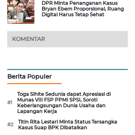
DPR Minta Penanganan Kasus
SIBARAGAS
Bryan Ebem Proporsional, Ruang
NEWS
Digital Harus Tetap Sehat
METRO
SIANTAR
KOMENTAR
NEWS
METRO
MEDAN
NEWS
Berita Populer
METRO
Toga Sihite Sedunia dapat Apresiasi di
JAKARTA
Munas VIII FSP PPMI SPSI, Soroti
NEWS
#1
Keberlangsungan Dunia Usaha dan
Lapangan Kerja
KRT
Titin Rita Lestari Minta Status Tersangka
NEWS
#2
Kasus Suap BPK Dibatalkan