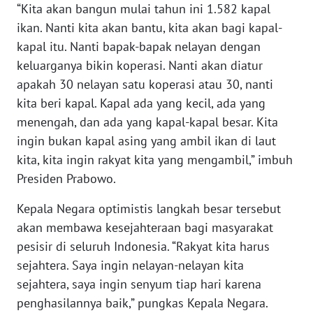
“Kita akan bangun mulai tahun ini 1.582 kapal
WN
ikan. Nanti kita akan bantu, kita akan bagi kapal-
SERAMBI
kapal itu. Nanti bapak-bapak nelayan dengan
keluarganya bikin koperasi. Nanti akan diatur
WN
apakah 30 nelayan satu koperasi atau 30, nanti
JAMBI
kita beri kapal. Kapal ada yang kecil, ada yang
menengah, dan ada yang kapal-kapal besar. Kita
WN
ingin bukan kapal asing yang ambil ikan di laut
SULTRA
kita, kita ingin rakyat kita yang mengambil,” imbuh
Presiden Prabowo.
WN
NTB
Kepala Negara optimistis langkah besar tersebut
akan membawa kesejahteraan bagi masyarakat
WN
SULTENG
pesisir di seluruh Indonesia. “Rakyat kita harus
sejahtera. Saya ingin nelayan-nelayan kita
WN
sejahtera, saya ingin senyum tiap hari karena
SULBAR
penghasilannya baik,” pungkas Kepala Negara.