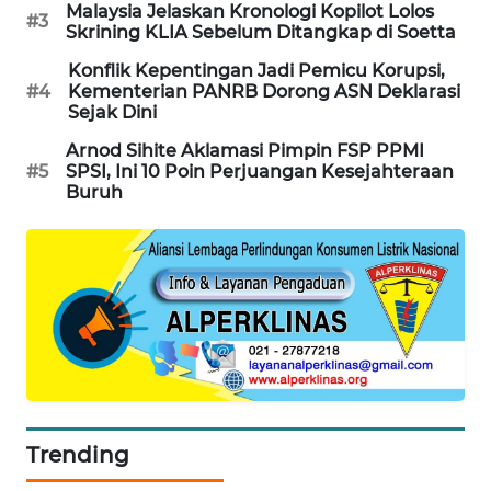
Malaysia Jelaskan Kronologi Kopilot Lolos
KARING
#3
Skrining KLIA Sebelum Ditangkap di Soetta
NEWS
Konflik Kepentingan Jadi Pemicu Korupsi,
#4
Kementerian PANRB Dorong ASN Deklarasi
JURNAL
Sejak Dini
MARITIM
Arnod Sihite Aklamasi Pimpin FSP PPMI
#5
SPSI, Ini 10 Poin Perjuangan Kesejahteraan
HUMBANG
Buruh
NEWS
GARONGGANG
NEWS
FISUELRI
ID
ENERGI
NEWS
Trending