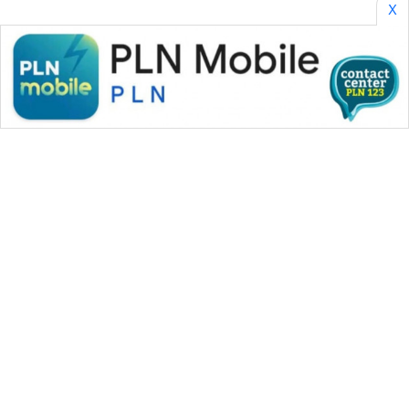
X
WAHANA MEDIA GROUP
|
|
|
WAHANA NEWS co
WAHANA TANI
WAHANA ADVOKAT
|
|
WAHANA INFRASTRUKTUR
WAHANA KONSUMEN