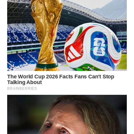
WAHANA
SPORT
WAHANA
UMKM
WAHANA
SELEB
WAHANA
PERSONA
WAHANA
OTOMOTIF
WAHANA
HEALTH