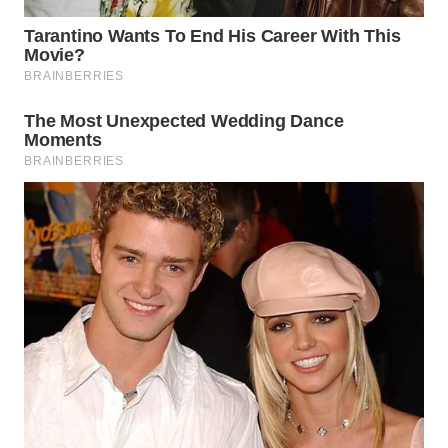
WN
TAPANULI
SELATAN
WN
TANJUNG
LESUNG
WN
KARO
WN
SIMALUNGUN
WN
LABUHANBATU
WN