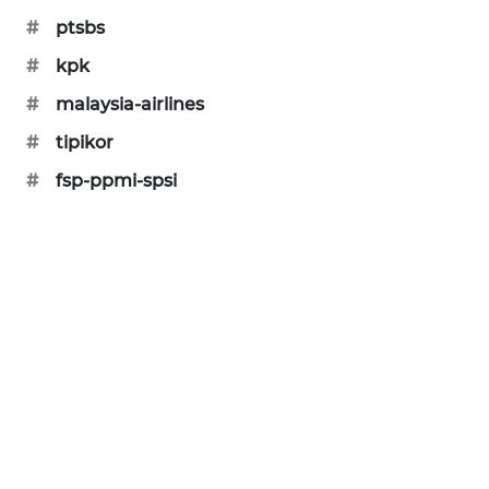
CILEUNGSI
#
ptsbs
NEWS
#
kpk
BERKAT
#
malaysia-airlines
NEWS
#
tipikor
BERAMPU
#
fsp-ppmi-spsi
NEWS
ANUGERAH
NEWS
AKHLAK
ID
PERAPKI
NEWS