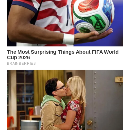
WN
SUMEDANG
WN
CIANJUR
WN
KEPULAUAN
SERIBU
WN
TANGERANG
WN
BINJAI
WN
CIREBON