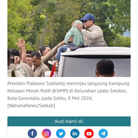
SAINS-TEKNO
KESEHATAN
INTERNASIONAL
SERBA-SERBI
PENDIDIKAN
Presiden Prabowo Subianto meninjau langsung Kampung
OLAHRAGA
Nelayan Merah Putih (KNMP) di Kelurahan Leato Selatan,
Kota Gorontalo, pada Sabtu, 9 Mei 2026.
[WahanaNews/Setkab]
OPINI
Ikuti Kami di:
EDITORIAL