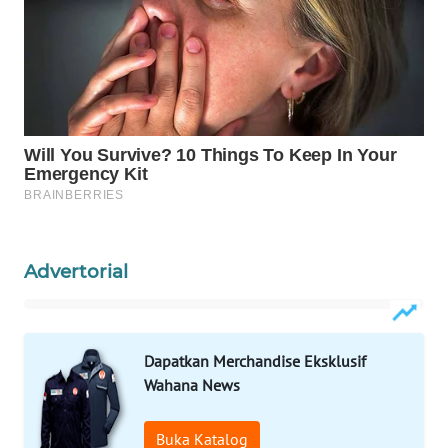
WAHANA
DESA
WISATA
LAPAK
WAHANA
Wahana
Network
KONSUMEN
Advertorial
LISTRIK
MASYARAKAT
KELISTRIKAN
Dapatkan Merchandise Eksklusif
Wahana News
WALINKI
ID
Buka Katalog