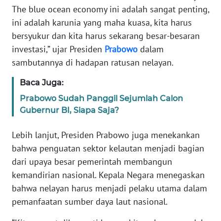
The blue ocean economy ini adalah sangat penting,
ini adalah karunia yang maha kuasa, kita harus
KARIR
bersyukur dan kita harus sekarang besar-besaran
investasi,” ujar Presiden
Prabowo
dalam
DISCLAIMER
sambutannya di hadapan ratusan nelayan.
Wahana
Baca Juga:
News
Regional
Prabowo Sudah Panggil Sejumlah Calon
Gubernur BI, Siapa Saja?
WN
SUMUT
Lebih lanjut, Presiden Prabowo juga menekankan
bahwa penguatan sektor kelautan menjadi bagian
WN
dari upaya besar pemerintah membangun
JAKARTA
kemandirian nasional. Kepala Negara menegaskan
bahwa nelayan harus menjadi pelaku utama dalam
WN
pemanfaatan sumber daya laut nasional.
JABAR