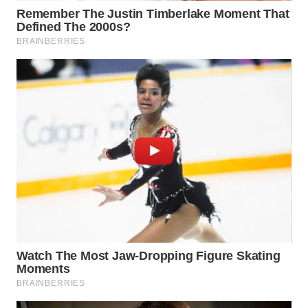
TAPANULI
TENGAH
WN DELI
SERDANG
WN
TEBING
TINGGI
WN
PAKPAK
WN
KARAWANG
WN
BEKASI