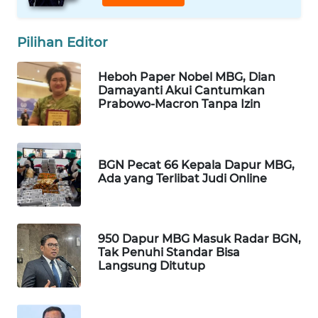
MAWAKA
ID
Pilihan Editor
MARTABAT
Heboh Paper Nobel MBG, Dian
Damayanti Akui Cantumkan
NET
Prabowo-Macron Tanpa Izin
PLN
WATCH
BGN Pecat 66 Kepala Dapur MBG,
Ada yang Terlibat Judi Online
MKLI
LPKKI
950 Dapur MBG Masuk Radar BGN,
Tak Penuhi Standar Bisa
LKKI
Langsung Ditutup
KOPEKLIN