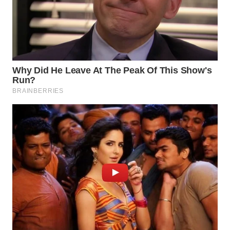
WN
BOGOR
WN
DEPOK
WN
TAPANULI
UTARA
WN
SAMOSIR
WN
PADANG
LAWAS