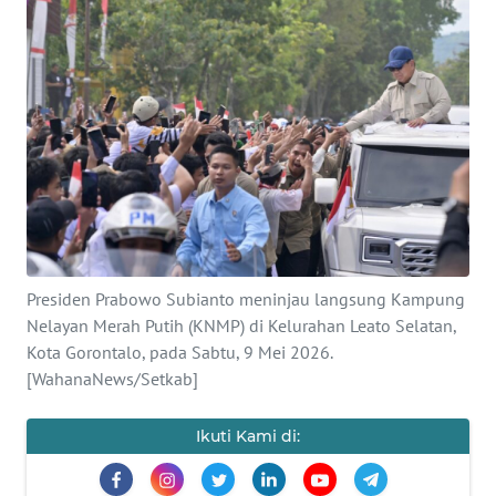
SAINS-TEKNO
KESEHATAN
INTERNASIONAL
SERBA-SERBI
PENDIDIKAN
Presiden Prabowo Subianto meninjau langsung Kampung
OLAHRAGA
Nelayan Merah Putih (KNMP) di Kelurahan Leato Selatan,
Kota Gorontalo, pada Sabtu, 9 Mei 2026.
[WahanaNews/Setkab]
OPINI
Ikuti Kami di:
EDITORIAL