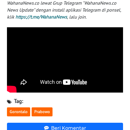
WahanaNews.co lewat Grup Telegram "WahanaNews.co
WN
News Update" dengan install aplikasi Telegram di ponsel,
BABEL
klik
https://t.me/WahanaNews
, lalu join.
WN
SUMBAR
WN
SUMSEL
WN
BENGKULU
WN
LAMPUNG
Tag:
Gorontalo
Prabowo
WN
JATENG
Beri Komentar