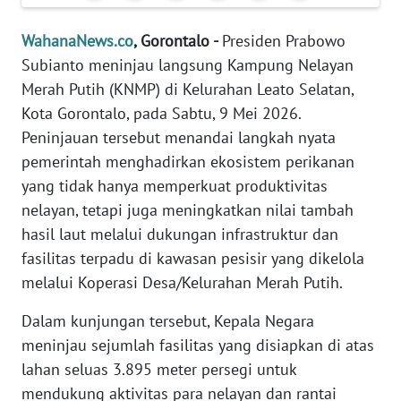
Informasi
WahanaNews.co
, Gorontalo -
Presiden Prabowo
INDEKS
Subianto meninjau langsung Kampung Nelayan
BERITA
Merah Putih (KNMP) di Kelurahan Leato Selatan,
Kota Gorontalo, pada Sabtu, 9 Mei 2026.
KONTAK
KAMI
Peninjauan tersebut menandai langkah nyata
pemerintah menghadirkan ekosistem perikanan
INFO
yang tidak hanya memperkuat produktivitas
IKLAN
nelayan, tetapi juga meningkatkan nilai tambah
hasil laut melalui dukungan infrastruktur dan
TENTANG
fasilitas terpadu di kawasan pesisir yang dikelola
KAMI
melalui Koperasi Desa/Kelurahan Merah Putih.
PEDOMAN
Dalam kunjungan tersebut, Kepala Negara
MEDIA
meninjau sejumlah fasilitas yang disiapkan di atas
SIBER
lahan seluas 3.895 meter persegi untuk
mendukung aktivitas para nelayan dan rantai
REDAKSI