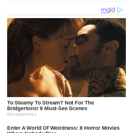
WN
MALUKU
WN
MALUT
WN
DAIRI
WN
DANAU
TOBA
WN
NIAS
WN
LANGKAT