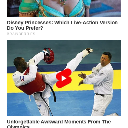
WN
NATUNA
WN
BINTAN
WN
MANDALIKA
WN
LIKUPANG
WN
LABUANBAJO
WN
BORNEO