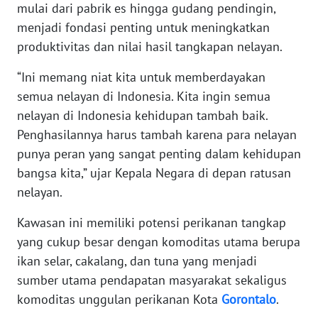
mulai dari pabrik es hingga gudang pendingin,
WN
menjadi fondasi penting untuk meningkatkan
BANTEN
produktivitas dan nilai hasil tangkapan nelayan.
WN
“Ini memang niat kita untuk memberdayakan
NTT
semua nelayan di Indonesia. Kita ingin semua
nelayan di Indonesia kehidupan tambah baik.
WN
KEPRI
Penghasilannya harus tambah karena para nelayan
punya peran yang sangat penting dalam kehidupan
WN
bangsa kita,” ujar Kepala Negara di depan ratusan
PAPUA
nelayan.
Kawasan ini memiliki potensi perikanan tangkap
WN
PAPUA
yang cukup besar dengan komoditas utama berupa
BARAT
ikan selar, cakalang, dan tuna yang menjadi
sumber utama pendapatan masyarakat sekaligus
WN
komoditas unggulan perikanan Kota
Gorontalo
.
RIAU