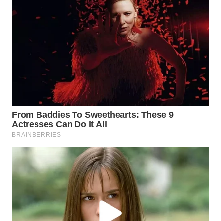
WAHANA
LISTRIK
WAHANA
TRAVEL
WAHANA
TV
WAHANANEWS
ID
WAHANANEWS
CO ID
WAHANANEWS
NET