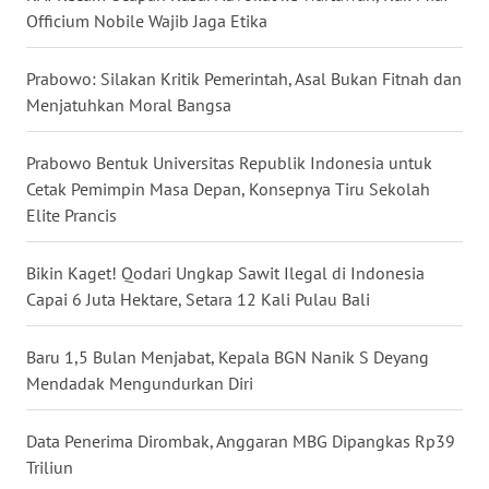
Officium Nobile Wajib Jaga Etika
WN
KALTARA
Prabowo: Silakan Kritik Pemerintah, Asal Bukan Fitnah dan
Menjatuhkan Moral Bangsa
WN
KALSEL
Prabowo Bentuk Universitas Republik Indonesia untuk
WN
Cetak Pemimpin Masa Depan, Konsepnya Tiru Sekolah
KALTIM
Elite Prancis
WN
Bikin Kaget! Qodari Ungkap Sawit Ilegal di Indonesia
SULSEL
Capai 6 Juta Hektare, Setara 12 Kali Pulau Bali
WN
Baru 1,5 Bulan Menjabat, Kepala BGN Nanik S Deyang
GORONTALO
Mendadak Mengundurkan Diri
WN
Data Penerima Dirombak, Anggaran MBG Dipangkas Rp39
SULUT
Triliun