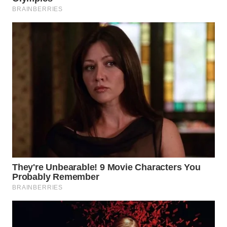
Wahana
Media
Group
WAHANA
NEWS
WAHANA
TANI
WAHANA
ADVOKAT
WAHANA
INFRASTRUKTUR
WAHANA
KONSUMEN