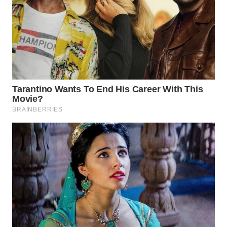
WN
PRIANGAN
TIMUR
WN
SEMARANG
WN
SOLO
WN
BOROBUDUR
WN
MADURA
WN
SURABAYA