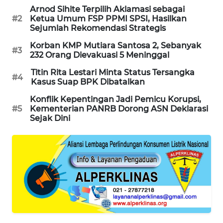
Arnod Sihite Terpilih Aklamasi sebagai
SIBARAGAS
#2
Ketua Umum FSP PPMI SPSI, Hasilkan
NEWS
Sejumlah Rekomendasi Strategis
Korban KMP Mutiara Santosa 2, Sebanyak
#3
METRO
232 Orang Dievakuasi 5 Meninggal
SIANTAR
NEWS
Titin Rita Lestari Minta Status Tersangka
#4
Kasus Suap BPK Dibatalkan
METRO
Konflik Kepentingan Jadi Pemicu Korupsi,
MEDAN
#5
Kementerian PANRB Dorong ASN Deklarasi
Sejak Dini
NEWS
METRO
JAKARTA
NEWS
KRT
NEWS