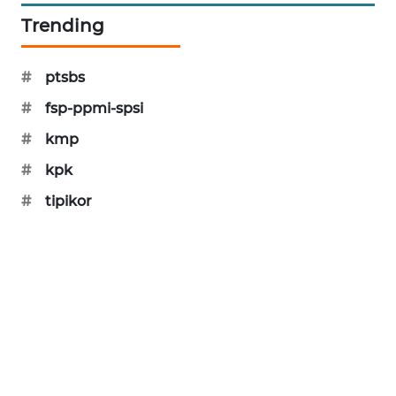
KARING
Trending
NEWS
JURNAL
#
ptsbs
MARITIM
#
fsp-ppmi-spsi
#
kmp
HUMBANG
NEWS
#
kpk
#
tipikor
GARONGGANG
NEWS
FISUELRI
ID
ENERGI
NEWS