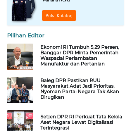
WAHANA
DESA
Buka Katalog
WISATA
LAPAK
Pilihan Editor
WAHANA
Ekonomi RI Tumbuh 5,29 Persen,
Banggar DPR Minta Pemerintah
Wahana
Waspadai Perlambatan
Network
Manufaktur dan Pertanian
KONSUMEN
Baleg DPR Pastikan RUU
LISTRIK
Masyarakat Adat Jadi Prioritas,
Nyoman Parta: Negara Tak Akan
Dirugikan
MASYARAKAT
KELISTRIKAN
Setjen DPR RI Perkuat Tata Kelola
WALINKI
Aset Negara Lewat Digitalisasi
ID
Terintegrasi