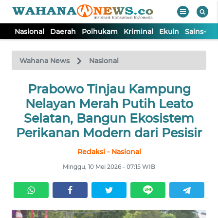
Nasional
Daerah
Polhukam
Kriminal
Ekuin
Sains-Te
WAHANA
Tutup
TV
Wahana News
Nasional
NASIONAL
Prabowo Tinjau Kampung
Nelayan Merah Putih Leato
DAERAH
Selatan, Bangun Ekosistem
Perikanan Modern dari Pesisir
POLHUKAM
Redaksi - Nasional
Minggu, 10 Mei 2026 - 07:15 WIB
KRIMINAL
EKUIN