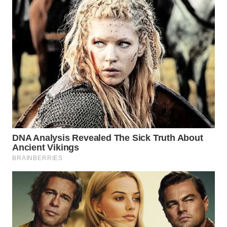
WN
INDRAMAYU
WN
KUNINGAN
WN
MAJALENGKA
WN
SUBANG
WN
SUKABUMI
WN
PURWAKARTA