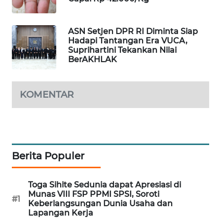
PORTAL
KONSUMEN
ASN Setjen DPR RI Diminta Siap
Hadapi Tantangan Era VUCA,
FORWAMKI
Suprihartini Tekankan Nilai
BerAKHLAK
ALPERKLINAS
KOMENTAR
FORJASIDA
TAMBANG
NEWS
Berita Populer
SITUNGIR
NEWS
Toga Sihite Sedunia dapat Apresiasi di
Munas VIII FSP PPMI SPSI, Soroti
SIDIKALANG
#1
Keberlangsungan Dunia Usaha dan
NEWS
Lapangan Kerja