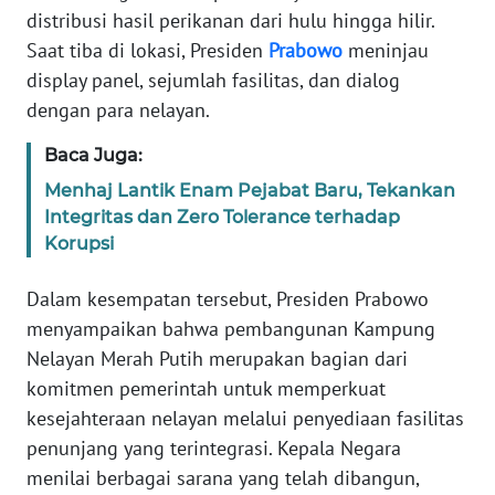
distribusi hasil perikanan dari hulu hingga hilir.
Saat tiba di lokasi, Presiden
Prabowo
meninjau
KARIR
display panel, sejumlah fasilitas, dan dialog
dengan para nelayan.
DISCLAIMER
Baca Juga:
Wahana
News
Menhaj Lantik Enam Pejabat Baru, Tekankan
Regional
Integritas dan Zero Tolerance terhadap
Korupsi
WN
SUMUT
Dalam kesempatan tersebut, Presiden Prabowo
menyampaikan bahwa pembangunan Kampung
WN
Nelayan Merah Putih merupakan bagian dari
JAKARTA
komitmen pemerintah untuk memperkuat
kesejahteraan nelayan melalui penyediaan fasilitas
WN
penunjang yang terintegrasi. Kepala Negara
JABAR
menilai berbagai sarana yang telah dibangun,