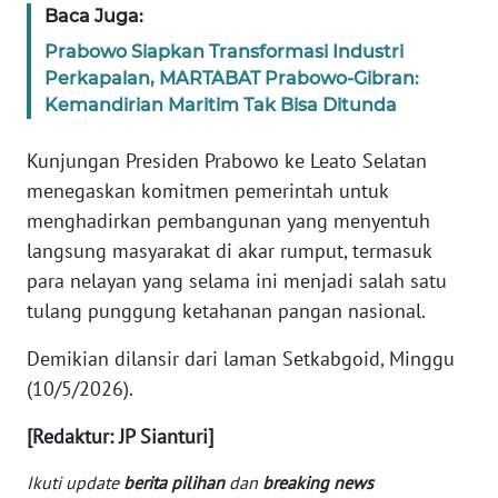
Baca Juga:
WN
Prabowo Siapkan Transformasi Industri
SERAMBI
Perkapalan, MARTABAT Prabowo-Gibran:
Kemandirian Maritim Tak Bisa Ditunda
WN
JAMBI
Kunjungan Presiden Prabowo ke Leato Selatan
menegaskan komitmen pemerintah untuk
WN
menghadirkan pembangunan yang menyentuh
SULTRA
langsung masyarakat di akar rumput, termasuk
para nelayan yang selama ini menjadi salah satu
WN
NTB
tulang punggung ketahanan pangan nasional.
Demikian dilansir dari laman Setkabgoid, Minggu
WN
(10/5/2026).
SULTENG
[Redaktur: JP Sianturi]
WN
SULBAR
Ikuti update
berita pilihan
dan
breaking news