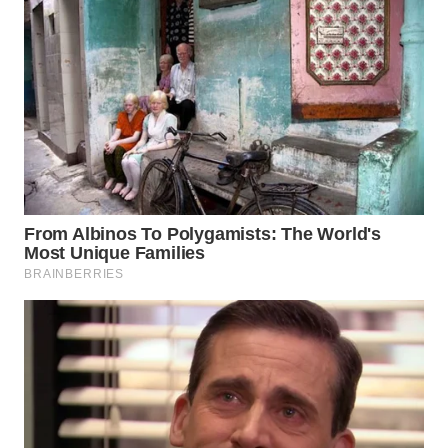
TAPANULI
TENGAH
WN DELI
SERDANG
WN
TEBING
TINGGI
WN
PAKPAK
WN
KARAWANG
WN
BEKASI