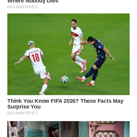
WN
TAPANULI
SELATAN
WN
TANJUNG
LESUNG
WN
KARO
WN
SIMALUNGUN
WN
LABUHANBATU
WN