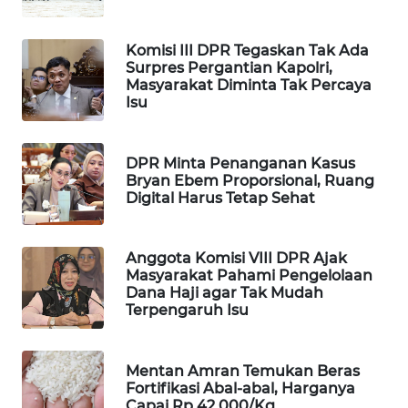
MAWAKA
ID
Komisi III DPR Tegaskan Tak Ada
Surpres Pergantian Kapolri,
Masyarakat Diminta Tak Percaya
MARTABAT
Isu
NET
DPR Minta Penanganan Kasus
PLN
Bryan Ebem Proporsional, Ruang
WATCH
Digital Harus Tetap Sehat
MKLI
Anggota Komisi VIII DPR Ajak
Masyarakat Pahami Pengelolaan
LPKKI
Dana Haji agar Tak Mudah
Terpengaruh Isu
LKKI
Mentan Amran Temukan Beras
KOPEKLIN
Fortifikasi Abal-abal, Harganya
Capai Rp 42.000/Kg