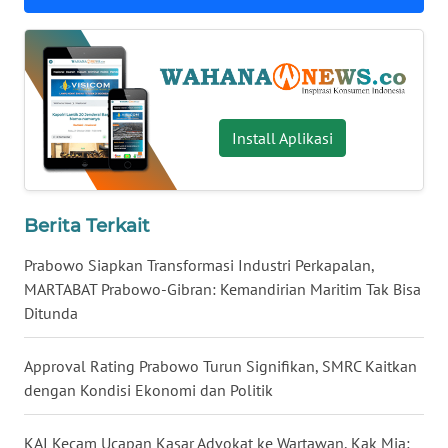
WN
NUSANTARA
WN
JOGJA
Install Aplikasi
WN
JATIM
Berita Terkait
WN
Prabowo Siapkan Transformasi Industri Perkapalan,
BALI
MARTABAT Prabowo-Gibran: Kemandirian Maritim Tak Bisa
Ditunda
WN
KALBAR
Approval Rating Prabowo Turun Signifikan, SMRC Kaitkan
dengan Kondisi Ekonomi dan Politik
WN
KALTENG
KAI Kecam Ucapan Kasar Advokat ke Wartawan, Kak Mia: