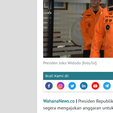
KARIR
DISCLAIMER
Wahana
News
Regional
WN
SUMUT
Presiden Joko Widodo (foto/ist)
WN
JAKARTA
Ikuti Kami di:
WN
JABAR
WahanaNews.co
|
Presiden Republi
WN
segera mengajukan anggaran untuk
BANTEN