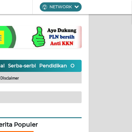
NETWORK
al
Serba-serbi
Pendidikan
Olahraga
Opini
Editoria
Disclaimer
erita Populer