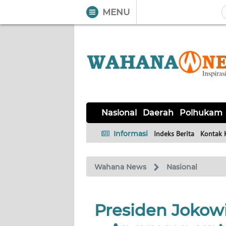
MENU
WAHANA
Tutup
TV
NASIONAL
DAERAH
POLHUKAM
KRIMINAL
EKUIN
SAINS-
KESEHATAN
INTERNASIONAL
Nasional
Daerah
Polhukam
TEKNO
Informasi
Indeks Berita
Kontak 
SERBA-
PENDIDIKAN
OLAHRAGA
OPINI
SERBI
Wahana News
Nasional
EDITORIAL
Presiden Jokow
Informasi