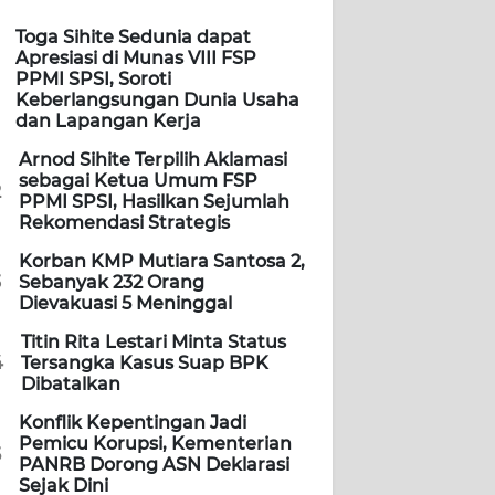
Toga Sihite Sedunia dapat
Apresiasi di Munas VIII FSP
PPMI SPSI, Soroti
Keberlangsungan Dunia Usaha
dan Lapangan Kerja
Arnod Sihite Terpilih Aklamasi
sebagai Ketua Umum FSP
2
PPMI SPSI, Hasilkan Sejumlah
Rekomendasi Strategis
Korban KMP Mutiara Santosa 2,
3
Sebanyak 232 Orang
Dievakuasi 5 Meninggal
Titin Rita Lestari Minta Status
4
Tersangka Kasus Suap BPK
Dibatalkan
Konflik Kepentingan Jadi
Pemicu Korupsi, Kementerian
5
PANRB Dorong ASN Deklarasi
Sejak Dini