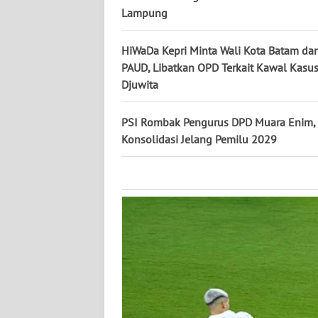
KALTARA
Lampung
WN
HiWaDa Kepri Minta Wali Kota Batam da
KALSEL
PAUD, Libatkan OPD Terkait Kawal Kasu
Djuwita
WN
KALTIM
PSI Rombak Pengurus DPD Muara Enim,
Konsolidasi Jelang Pemilu 2029
WN
SULSEL
WN
GORONTALO
WN
SULUT
WN
MALUKU