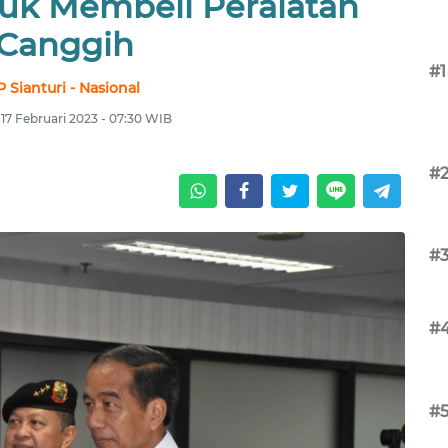
uk Membeli Peralatan
Canggih
#1
P Sianturi - Nasional
17 Februari 2023 - 07:30 WIB
#
#
#
#