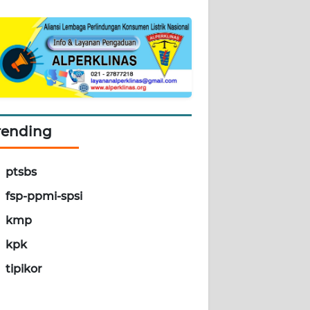
rending
ptsbs
fsp-ppmi-spsi
kmp
kpk
tipikor