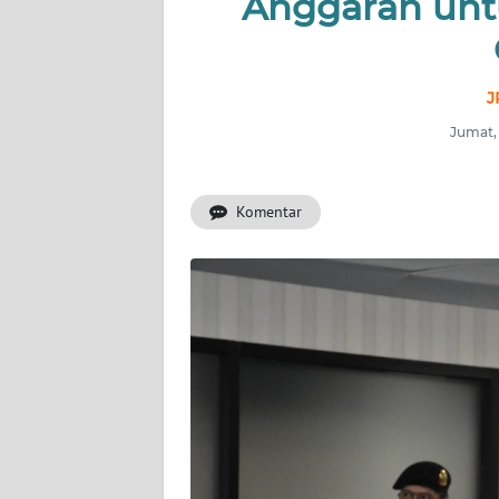
Anggaran unt
INDEKS
BERITA
KONTAK
J
KAMI
Jumat, 
INFO
IKLAN
Komentar
TENTANG
KAMI
PEDOMAN
MEDIA
SIBER
REDAKSI