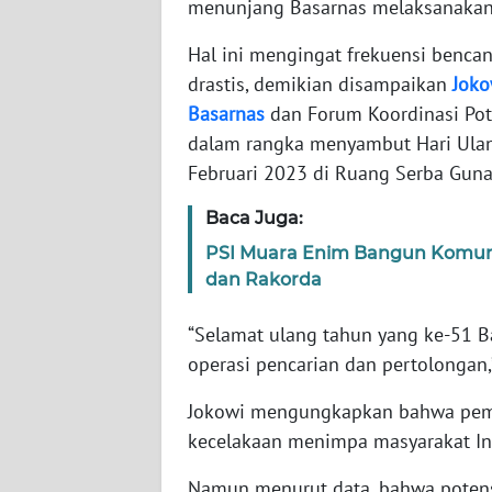
menunjang Basarnas melaksanakan
Hal ini mengingat frekuensi benca
WN
NTT
drastis, demikian disampaikan
Joko
Basarnas
dan Forum Koordinasi Pot
WN
dalam rangka menyambut Hari Ulan
KEPRI
Februari 2023 di Ruang Serba Guna
WN
Baca Juga:
PAPUA
PSI Muara Enim Bangun Komunik
dan Rakorda
WN
PAPUA
“Selamat ulang tahun yang ke-51 Ba
BARAT
operasi pencarian dan pertolongan,
WN
Jokowi mengungkapkan bahwa pemer
RIAU
kecelakaan menimpa masyarakat In
WN
Namun menurut data, bahwa potens