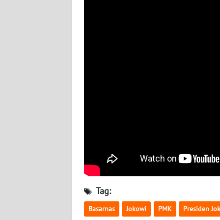
BABEL
WN
SUMBAR
WN
SUMSEL
WN
BENGKULU
WN
LAMPUNG
WN
JATENG
Tag:
Basarnas
Jokowi
PMK
Presiden Jo
WN