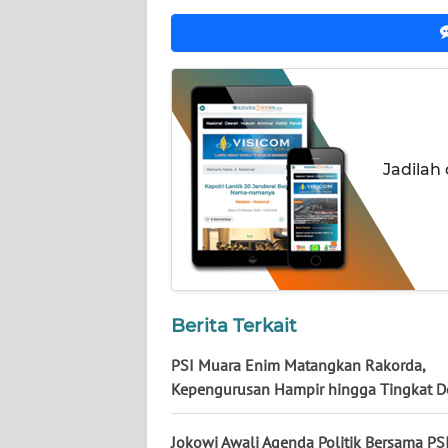
NUSANTARA
WN
JOGJA
WN
JATIM
Jadilah
WN
BALI
WN
KALBAR
Berita Terkait
WN
PSI Muara Enim Matangkan Rakorda,
KALTENG
Kepengurusan Hampir hingga Tingkat D
WN
Jokowi Awali Agenda Politik Bersama PSI