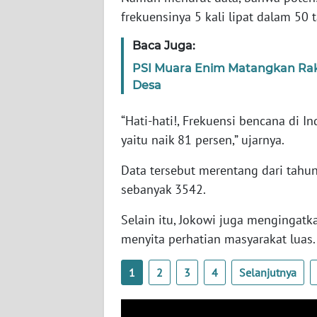
SERAMBI
frekuensinya 5 kali lipat dalam 50 t
Baca Juga:
WN
JAMBI
PSI Muara Enim Matangkan Rak
Desa
WN
SULTRA
“Hati-hati!, Frekuensi bencana di 
yaitu naik 81 persen,” ujarnya.
WN
NTB
Data tersebut merentang dari tah
sebanyak 3542.
WN
Selain itu, Jokowi juga mengingat
SULTENG
menyita perhatian masyarakat luas.
WN
SULBAR
1
2
3
4
Selanjutnya
WN