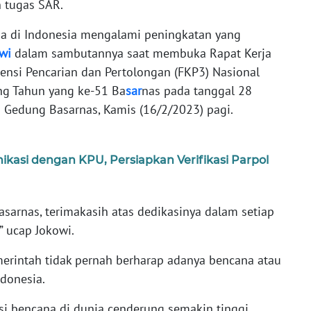
 tugas SAR.
na di Indonesia mengalami peningkatan yang
wi
dalam sambutannya saat membuka Rapat Kerja
ensi Pencarian dan Pertolongan (FKP3) Nasional
g Tahun yang ke-51 Ba
sar
nas pada tanggal 28
 Gedung Basarnas, Kamis (16/2/2023) pagi.
asi dengan KPU, Persiapkan Verifikasi Parpol
sarnas, terimakasih atas dedikasinya dalam setiap
” ucap Jokowi.
intah tidak pernah berharap adanya bencana atau
donesia.
i bencana di dunia cenderung semakin tinggi,