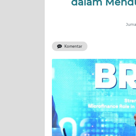
dalam Mend
INDEKS
BERITA
Jumat
KONTAK
KAMI
Komentar
INFO
IKLAN
TENTANG
KAMI
PEDOMAN
MEDIA
SIBER
REDAKSI