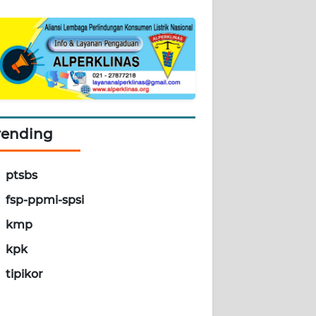
rending
ptsbs
fsp-ppmi-spsi
kmp
kpk
tipikor