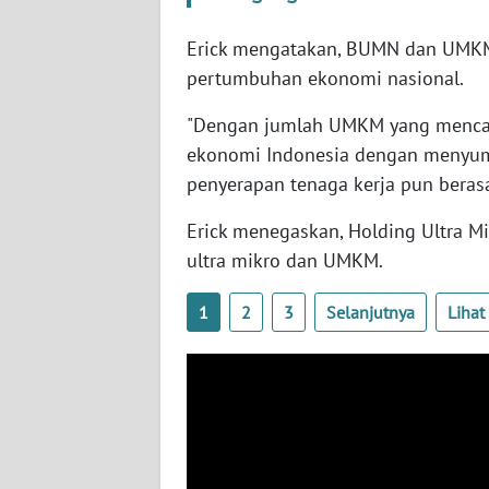
SERAMBI
Erick mengatakan, BUMN dan UMKM 
WN
pertumbuhan ekonomi nasional.
JAMBI
"Dengan jumlah UMKM yang mencapa
ekonomi Indonesia dengan menyumb
WN
SULTRA
penyerapan tenaga kerja pun berasal
Erick menegaskan, Holding Ultra Mi
WN
ultra mikro dan UMKM.
NTB
1
2
3
Selanjutnya
Liha
WN
SULTENG
WN
SULBAR
WN