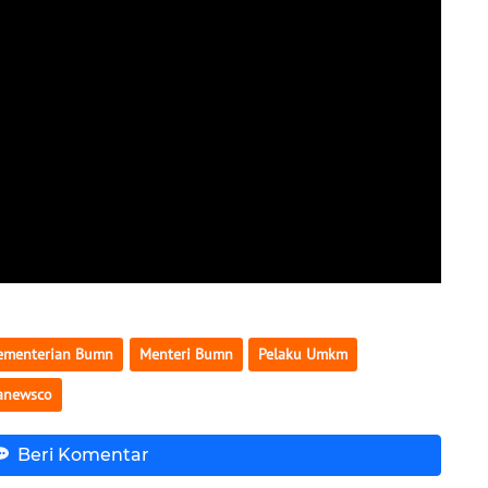
ementerian Bumn
Menteri Bumn
Pelaku Umkm
anewsco
Beri Komentar