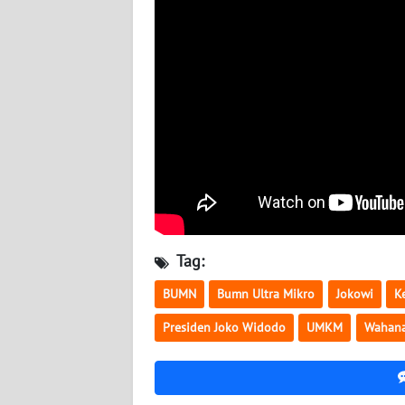
BABEL
WN
SUMBAR
WN
SUMSEL
WN
BENGKULU
WN
Tag:
LAMPUNG
BUMN
Bumn Ultra Mikro
Jokowi
K
WN
Presiden Joko Widodo
UMKM
Wahan
JATENG
WN