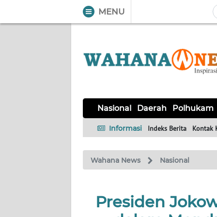
MENU
WAHANA
Tutup
TV
NASIONAL
DAERAH
POLHUKAM
KRIMINAL
EKUIN
SAINS-
KESEHATAN
INTERNASIONAL
Nasional
Daerah
Polhukam
TEKNO
Informasi
Indeks Berita
Kontak 
SERBA-
PENDIDIKAN
OLAHRAGA
OPINI
SERBI
Wahana News
Nasional
EDITORIAL
Presiden Jokow
Informasi