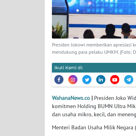
KARIR
DISCLAIMER
Wahana
News
Presiden Jokowi memberikan apresiasi
Regional
mendukung para pelaku UMKM. (Foto: D
WN
Ikuti Kami di:
SUMUT
WN
JAKARTA
WahanaNews.co
|
Presiden Joko Wid
komitmen Holding BUMN Ultra Mikr
WN
JABAR
dan usaha mikro, kecil, dan menen
Menteri Badan Usaha Milik Negara 
WN
BANTEN