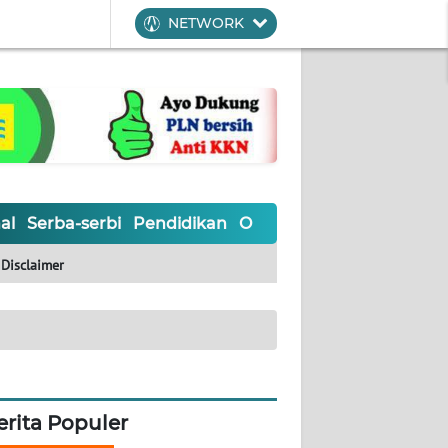
NETWORK
al
Serba-serbi
Pendidikan
Olahraga
Opini
Editoria
Disclaimer
erita Populer