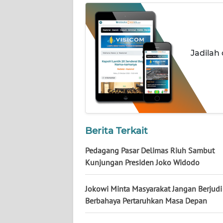
NUSANTARA
WN
JOGJA
Jadilah
WN
JATIM
WN
BALI
Berita Terkait
WN
Pedagang Pasar Delimas Riuh Sambut
KALBAR
Kunjungan Presiden Joko Widodo
WN
KALTENG
Jokowi Minta Masyarakat Jangan Berjudi
Berbahaya Pertaruhkan Masa Depan
WN