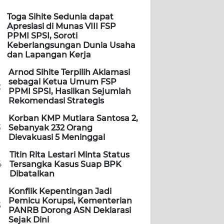
Toga Sihite Sedunia dapat
Apresiasi di Munas VIII FSP
PPMI SPSI, Soroti
Keberlangsungan Dunia Usaha
dan Lapangan Kerja
Arnod Sihite Terpilih Aklamasi
sebagai Ketua Umum FSP
2
PPMI SPSI, Hasilkan Sejumlah
Rekomendasi Strategis
Korban KMP Mutiara Santosa 2,
3
Sebanyak 232 Orang
Dievakuasi 5 Meninggal
Titin Rita Lestari Minta Status
4
Tersangka Kasus Suap BPK
Dibatalkan
Konflik Kepentingan Jadi
Pemicu Korupsi, Kementerian
5
PANRB Dorong ASN Deklarasi
Sejak Dini