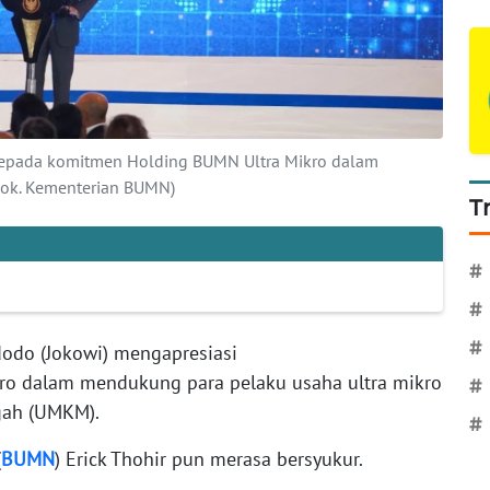
 kepada komitmen Holding BUMN Ultra Mikro dalam
ok. Kementerian BUMN)
T
#
#
#
odo (Jokowi) mengapresiasi
o dalam mendukung para pelaku usaha ultra mikro
#
gah (UMKM).
#
(
BUMN
) Erick Thohir pun merasa bersyukur.