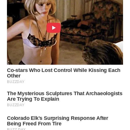
WN
INDRAMAYU
WN
KUNINGAN
WN
MAJALENGKA
WN
SUBANG
WN
SUKABUMI
WN
PURWAKARTA