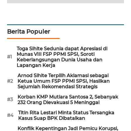
WAHANA
SPORT
WAHANA
Berita Populer
UMKM
Toga Sihite Sedunia dapat Apresiasi di
WAHANA
Munas VIII FSP PPMI SPSI, Soroti
SELEB
#1
Keberlangsungan Dunia Usaha dan
Lapangan Kerja
WAHANA
Arnod Sihite Terpilih Aklamasi sebagai
PERSONA
#2
Ketua Umum FSP PPMI SPSI, Hasilkan
Sejumlah Rekomendasi Strategis
WAHANA
Korban KMP Mutiara Santosa 2, Sebanyak
#3
OTOMOTIF
232 Orang Dievakuasi 5 Meninggal
Titin Rita Lestari Minta Status Tersangka
#4
WAHANA
Kasus Suap BPK Dibatalkan
HEALTH
Konflik Kepentingan Jadi Pemicu Korupsi,