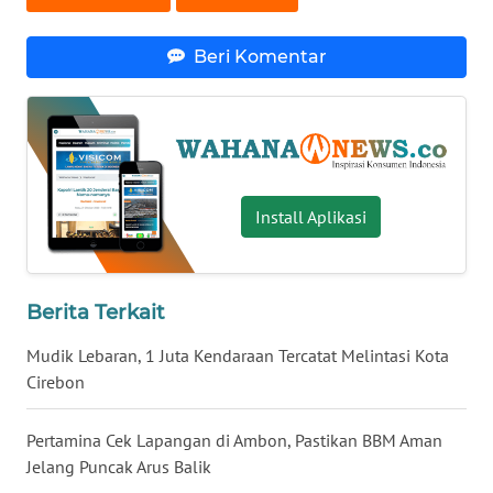
WN
BABEL
Beri Komentar
WN
SUMBAR
WN
Install Aplikasi
SUMSEL
WN
BENGKULU
Berita Terkait
Mudik Lebaran, 1 Juta Kendaraan Tercatat Melintasi Kota
WN
Cirebon
LAMPUNG
Pertamina Cek Lapangan di Ambon, Pastikan BBM Aman
WN
JATENG
Jelang Puncak Arus Balik