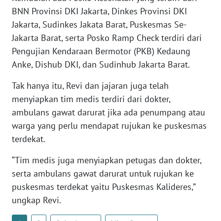
WN
BNN Provinsi DKI Jakarta, Dinkes Provinsi DKI
BANTEN
Jakarta, Sudinkes Jakata Barat, Puskesmas Se-
Jakarta Barat, serta Posko Ramp Check terdiri dari
WN
Pengujian Kendaraan Bermotor (PKB) Kedaung
NTT
Anke, Dishub DKI, dan Sudinhub Jakarta Barat.
WN
Tak hanya itu, Revi dan jajaran juga telah
KEPRI
menyiapkan tim medis terdiri dari dokter,
ambulans gawat darurat jika ada penumpang atau
WN
warga yang perlu mendapat rujukan ke puskesmas
PAPUA
terdekat.
WN
“Tim medis juga menyiapkan petugas dan dokter,
PAPUA
serta ambulans gawat darurat untuk rujukan ke
BARAT
puskesmas terdekat yaitu Puskesmas Kalideres,”
ungkap Revi.
WN
RIAU