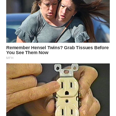
TAPANULI
TENGAH
WN DELI
SERDANG
WN
TEBING
TINGGI
WN
PAKPAK
WN
KARAWANG
WN
BEKASI