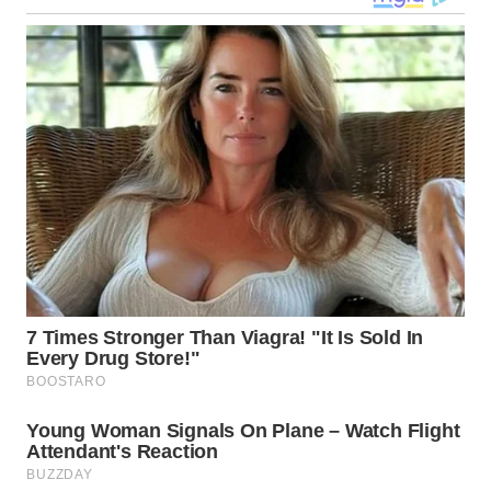
WN
KALTARA
WN
KALSEL
WN
KALTIM
WN
SULSEL
WN
GORONTALO
WN
SULUT