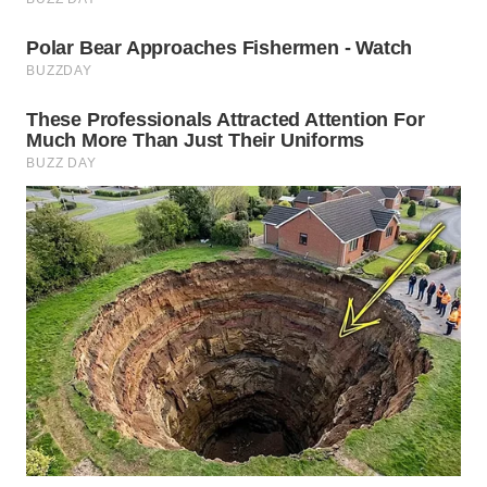
WN
PRIANGAN
TIMUR
WN
SEMARANG
WN
SOLO
WN
BOROBUDUR
WN
MADURA
WN
SURABAYA