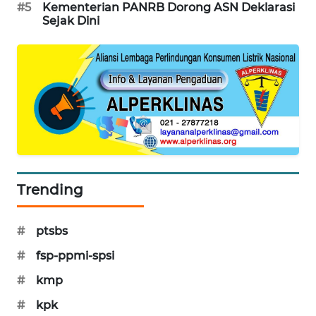
#5
Kementerian PANRB Dorong ASN Deklarasi
WAHANA
Sejak Dini
DESA
WISATA
LAPAK
WAHANA
Wahana
Network
KONSUMEN
Trending
LISTRIK
#
ptsbs
MASYARAKAT
KELISTRIKAN
#
fsp-ppmi-spsi
#
kmp
WALINKI
ID
#
kpk