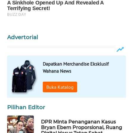
WN
NATUNA
WN
Advertorial
BINTAN
WN
MANDALIKA
Dapatkan Merchandise Eksklusif
Wahana News
WN
LIKUPANG
Buka Katalog
WN
LABUANBAJO
Pilihan Editor
WN
DPR Minta Penanganan Kasus
BORNEO
Bryan Ebem Proporsional, Ruang