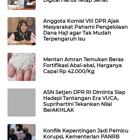
Digital Harus Tetap Sehat
Wahana
Media
Group
Anggota Komisi VIII DPR Ajak
Masyarakat Pahami Pengelolaan
Dana Haji agar Tak Mudah
WAHANA
Terpengaruh Isu
NEWS
WAHANA
Mentan Amran Temukan Beras
TANI
Fortifikasi Abal-abal, Harganya
Capai Rp 42.000/Kg
WAHANA
ADVOKAT
ASN Setjen DPR RI Diminta Siap
Hadapi Tantangan Era VUCA,
WAHANA
Suprihartini Tekankan Nilai
INFRASTRUKTUR
BerAKHLAK
WAHANA
Konflik Kepentingan Jadi Pemicu
KONSUMEN
Korupsi, Kementerian PANRB