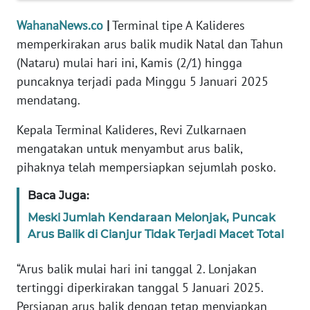
Informasi
WahanaNews.co
|
Terminal tipe A Kalideres
INDEKS
memperkirakan arus balik mudik Natal dan Tahun
BERITA
(Nataru) mulai hari ini, Kamis (2/1) hingga
puncaknya terjadi pada Minggu 5 Januari 2025
KONTAK
mendatang.
KAMI
Kepala Terminal Kalideres, Revi Zulkarnaen
INFO
mengatakan untuk menyambut arus balik,
IKLAN
pihaknya telah mempersiapkan sejumlah posko.
TENTANG
Baca Juga:
KAMI
Meski Jumlah Kendaraan Melonjak, Puncak
Arus Balik di Cianjur Tidak Terjadi Macet Total
PEDOMAN
MEDIA
“Arus balik mulai hari ini tanggal 2. Lonjakan
SIBER
tertinggi diperkirakan tanggal 5 Januari 2025.
Persiapan arus balik dengan tetap menyiapkan
REDAKSI