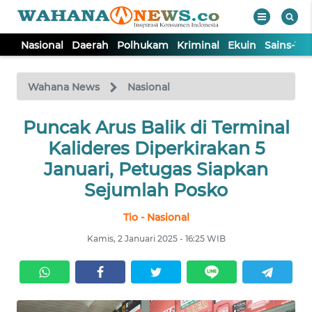
Nasional
Daerah
Polhukam
Kriminal
Ekuin
Sains-Te
WAHANA
Tutup
TV
Wahana News
Nasional
NASIONAL
Puncak Arus Balik di Terminal
Kalideres Diperkirakan 5
DAERAH
Januari, Petugas Siapkan
Sejumlah Posko
POLHUKAM
Tio - Nasional
Kamis, 2 Januari 2025 - 16:25 WIB
KRIMINAL
EKUIN