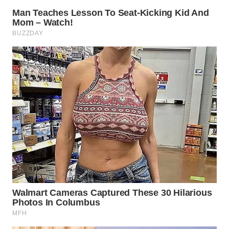
WN
MALUKU
WN
MALUT
WN
DAIRI
WN
DANAU
TOBA
WN
NIAS
WN
LANGKAT