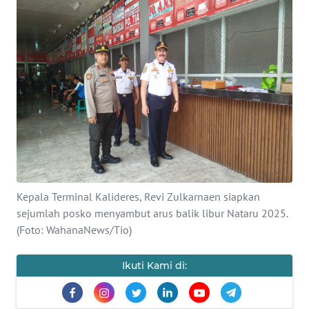
SAINS-TEKNO
KESEHATAN
INTERNASIONAL
SERBA-SERBI
PENDIDIKAN
Kepala Terminal Kalideres, Revi Zulkarnaen siapkan
OLAHRAGA
sejumlah posko menyambut arus balik libur Nataru 2025.
(Foto: WahanaNews/Tio)
OPINI
Ikuti Kami di:
EDITORIAL