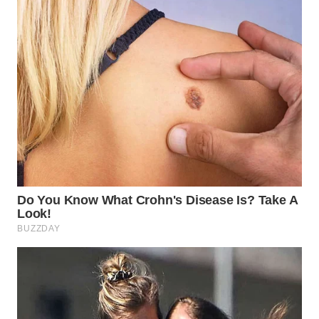
WN
TAPANULI
SELATAN
WN
TANJUNG
LESUNG
WN
KARO
WN
SIMALUNGUN
WN
LABUHANBATU
WN