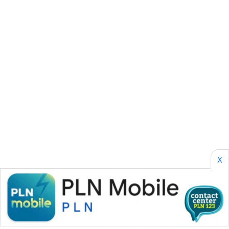
CILEUNGSI
NEWS
BERKAT
NEWS
BERAMPU
NEWS
ANUGERAH
NEWS
AKHLAK
X
ID
PERAPKI
NEWS