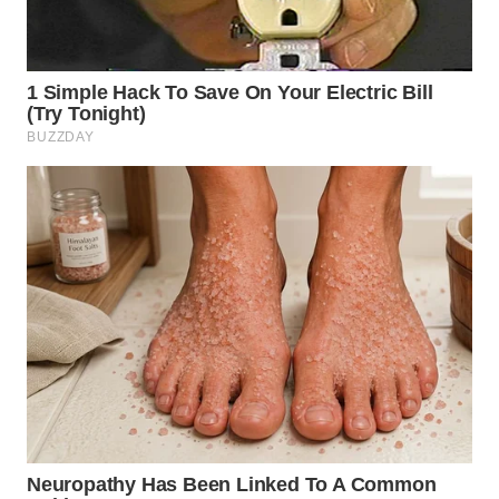
WN
BOGOR
WN
DEPOK
WN
TAPANULI
UTARA
WN
SAMOSIR
WN
PADANG
LAWAS