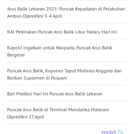
WN
Arus Balik Lebaran 2025: Puncak Kepadatan di Pelabuhan
NUSANTARA
Ambon Diprediksi 3-4 April
WN
KAI Perkirakan Puncak Arus Balik Libur Nataru Hari Ini
JOGJA
Kapolri Ingatkan untuk Waspada, Puncak Arus Balik
WN
Bergeser
JATIM
Puncak Arus Balik, Kapolres Taput Motivasi Anggota dan
WN
Berikan Suplemen di Pospam
BALI
Bali Prediksi Hari Ini Puncak Arus Balik Lebaran
WN
KALBAR
Puncak Arus Balik di Terminal Mandalika Mataram
Diprediksi 27 April
WN
KALTENG