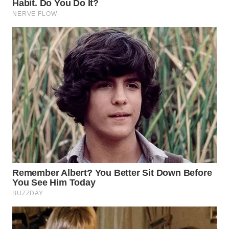
WN
SUMEDANG
WN
CIANJUR
WN
KEPULAUAN
SERIBU
WN
TANGERANG
WN
BINJAI
WN
CIREBON