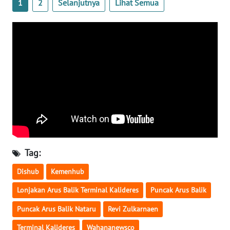
1
2
Selanjutnya
Lihat Semua
WN
SERAMBI
WN
JAMBI
WN
SULTRA
WN
NTB
Tag:
WN
Dishub
Kemenhub
SULTENG
Lonjakan Arus Balik Terminal Kalideres
Puncak Arus Balik
WN
Puncak Arus Balik Nataru
Revi Zulkarnaen
SULBAR
Terminal Kalideres
Wahananewsco