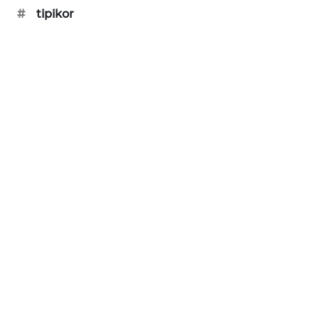
#
tipikor
MAWAKA
ID
MARTABAT
NET
PLN
WATCH
MKLI
LPKKI
LKKI
KOPEKLIN