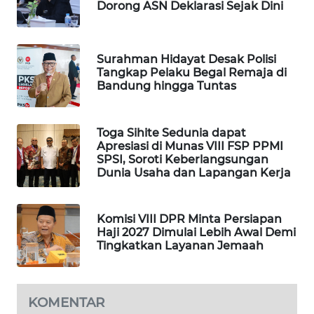
Dorong ASN Deklarasi Sejak Dini
WAHANA
LISTRIK
Surahman Hidayat Desak Polisi
WAHANA
Tangkap Pelaku Begal Remaja di
Bandung hingga Tuntas
TRAVEL
WAHANA
Toga Sihite Sedunia dapat
TV
Apresiasi di Munas VIII FSP PPMI
SPSI, Soroti Keberlangsungan
Dunia Usaha dan Lapangan Kerja
WAHANANEWS
ID
Komisi VIII DPR Minta Persiapan
WAHANANEWS
Haji 2027 Dimulai Lebih Awal Demi
CO ID
Tingkatkan Layanan Jemaah
WAHANANEWS
NET
KOMENTAR