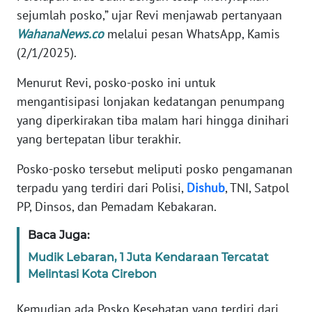
sejumlah posko,” ujar Revi menjawab pertanyaan
WahanaNews.co
melalui pesan WhatsApp, Kamis
KARIR
(2/1/2025).
DISCLAIMER
Menurut Revi, posko-posko ini untuk
mengantisipasi lonjakan kedatangan penumpang
Wahana
yang diperkirakan tiba malam hari hingga dinihari
News
Regional
yang bertepatan libur terakhir.
Posko-posko tersebut meliputi posko pengamanan
WN
SUMUT
terpadu yang terdiri dari Polisi,
Dishub
, TNI, Satpol
PP, Dinsos, dan Pemadam Kebakaran.
WN
Baca Juga:
JAKARTA
Mudik Lebaran, 1 Juta Kendaraan Tercatat
WN
Melintasi Kota Cirebon
JABAR
Kemudian ada Posko Kesehatan yang terdiri dari