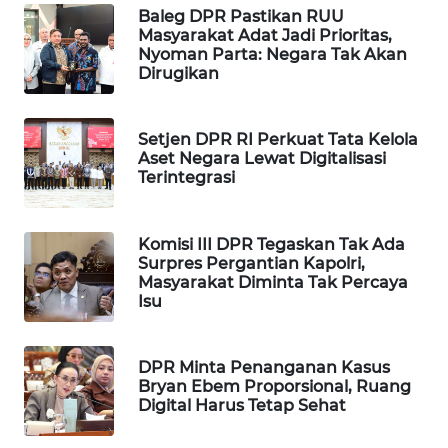
Baleg DPR Pastikan RUU
MAWAKA
Masyarakat Adat Jadi Prioritas,
Nyoman Parta: Negara Tak Akan
ID
Dirugikan
MARTABAT
NET
Setjen DPR RI Perkuat Tata Kelola
Aset Negara Lewat Digitalisasi
Terintegrasi
PLN
WATCH
Komisi III DPR Tegaskan Tak Ada
MKLI
Surpres Pergantian Kapolri,
Masyarakat Diminta Tak Percaya
Isu
LPKKI
LKKI
DPR Minta Penanganan Kasus
Bryan Ebem Proporsional, Ruang
Digital Harus Tetap Sehat
KOPEKLIN