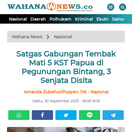
Nasional
Daerah
Polhukam
Kriminal
Ekuin
Sains-Te
WAHANA
Tutup
TV
Wahana News
Nasional
NASIONAL
Satgas Gabungan Tembak
Mati 5 KST Papua di
DAERAH
Pegunungan Bintang, 3
Senjata Disita
POLHUKAM
Amanda Zubehor/Puspen TNI - Nasional
Sabtu, 30 September 2023 - 16:08 WIB
KRIMINAL
EKUIN