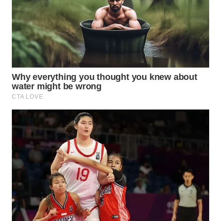
WAHANA
LISTRIK
WAHANA
TRAVEL
WAHANA
TV
WAHANANEWS
ID
WAHANANEWS
CO ID
WAHANANEWS
NET