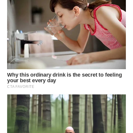
Wahana
Media
Group
WAHANA
NEWS
WAHANA
TANI
WAHANA
ADVOKAT
WAHANA
INFRASTRUKTUR
WAHANA
KONSUMEN