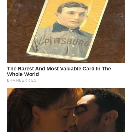
WN
TAPANULI
SELATAN
WN
TANJUNG
LESUNG
WN
KARO
WN
SIMALUNGUN
WN
LABUHANBATU
WN