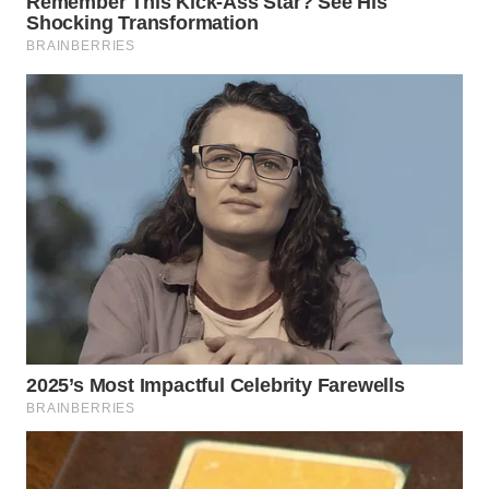
WN
MALUKU
WN
MALUT
WN
DAIRI
WN
DANAU
TOBA
WN
NIAS
WN
LANGKAT