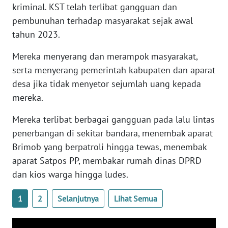
kriminal. KST telah terlibat gangguan dan
WN
pembunuhan terhadap masyarakat sejak awal
SERAMBI
tahun 2023.
WN
Mereka menyerang dan merampok masyarakat,
JAMBI
serta menyerang pemerintah kabupaten dan aparat
desa jika tidak menyetor sejumlah uang kepada
WN
mereka.
SULTRA
Mereka terlibat berbagai gangguan pada lalu lintas
WN
penerbangan di sekitar bandara, menembak aparat
NTB
Brimob yang berpatroli hingga tewas, menembak
aparat Satpos PP, membakar rumah dinas DPRD
WN
dan kios warga hingga ludes.
SULTENG
1
2
Selanjutnya
Lihat Semua
WN
SULBAR