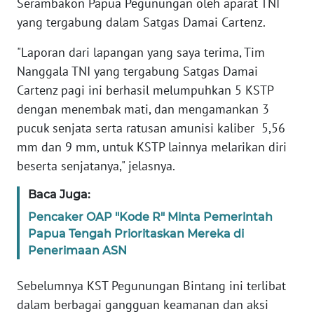
Serambakon Papua Pegunungan oleh aparat TNI
WN
yang tergabung dalam Satgas Damai Cartenz.
BANTEN
"Laporan dari lapangan yang saya terima, Tim
WN
Nanggala TNI yang tergabung Satgas Damai
NTT
Cartenz pagi ini berhasil melumpuhkan 5 KSTP
dengan menembak mati, dan mengamankan 3
WN
pucuk senjata serta ratusan amunisi kaliber 5,56
KEPRI
mm dan 9 mm, untuk KSTP lainnya melarikan diri
beserta senjatanya," jelasnya.
WN
PAPUA
Baca Juga:
Pencaker OAP "Kode R" Minta Pemerintah
WN
Papua Tengah Prioritaskan Mereka di
PAPUA
BARAT
Penerimaan ASN
Sebelumnya KST Pegunungan Bintang ini terlibat
WN
RIAU
dalam berbagai gangguan keamanan dan aksi