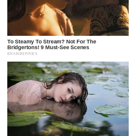
TAPANULI
TENGAH
WN DELI
SERDANG
WN
TEBING
TINGGI
WN
PAKPAK
WN
KARAWANG
WN
BEKASI