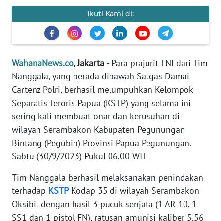
Informasi
Ikuti Kami di:
INDEKS
BERITA
WahanaNews.co
, Jakarta -
Para prajurit TNI dari Tim
KONTAK
KAMI
Nanggala, yang berada dibawah Satgas Damai
Cartenz Polri, berhasil melumpuhkan Kelompok
INFO
Separatis Teroris Papua (KSTP) yang selama ini
IKLAN
sering kali membuat onar dan kerusuhan di
wilayah Serambakon Kabupaten Pegunungan
TENTANG
Bintang (Pegubin) Provinsi Papua Pegunungan.
KAMI
Sabtu (30/9/2023) Pukul 06.00 WIT.
PEDOMAN
Tim Nanggala berhasil melaksanakan penindakan
MEDIA
terhadap
KSTP
Kodap 35 di wilayah Serambakon
SIBER
Oksibil dengan hasil 3 pucuk senjata (1 AR 10, 1
SS1 dan 1 pistol FN), ratusan amunisi kaliber 5,56
REDAKSI