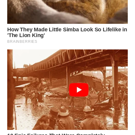
WN
PRIANGAN
TIMUR
WN
SEMARANG
WN
SOLO
WN
BOROBUDUR
WN
MADURA
WN
SURABAYA