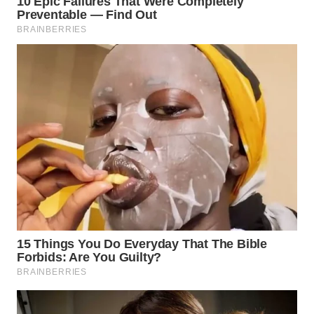
WN
NATUNA
WN
BINTAN
WN
MANDALIKA
WN
LIKUPANG
WN
LABUANBAJO
WN
BORNEO