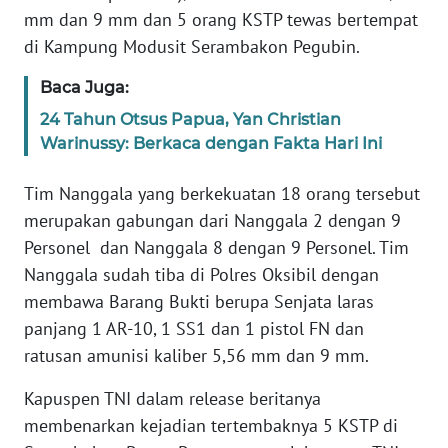
mm dan 9 mm dan 5 orang KSTP tewas bertempat
di Kampung Modusit Serambakon Pegubin.
KARIR
Baca Juga:
DISCLAIMER
24 Tahun Otsus Papua, Yan Christian
Warinussy: Berkaca dengan Fakta Hari Ini
Wahana
News
Regional
Tim Nanggala yang berkekuatan 18 orang tersebut
merupakan gabungan dari Nanggala 2 dengan 9
WN
Personel dan Nanggala 8 dengan 9 Personel. Tim
SUMUT
Nanggala sudah tiba di Polres Oksibil dengan
membawa Barang Bukti berupa Senjata laras
WN
panjang 1 AR-10, 1 SS1 dan 1 pistol FN dan
JAKARTA
ratusan amunisi kaliber 5,56 mm dan 9 mm.
WN
Kapuspen TNI dalam release beritanya
JABAR
membenarkan kejadian tertembaknya 5 KSTP di