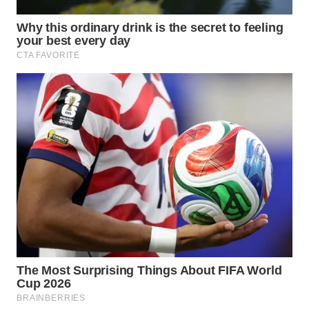
WN
BOGOR
WN
DEPOK
WN
TAPANULI
UTARA
WN
SAMOSIR
WN
PADANG
LAWAS