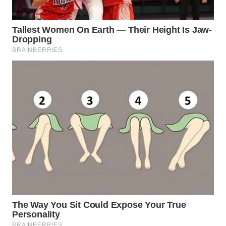
WAHANA
SPORT
WAHANA
UMKM
WAHANA
SELEB
WAHANA
PERSONA
WAHANA
OTOMOTIF
WAHANA
HEALTH