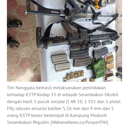
SAINS-TEKNO
KESEHATAN
INTERNASIONAL
SERBA-SERBI
PENDIDIKAN
OLAHRAGA
Tim Nanggala berhasil melaksanakan penindakan
terhadap KSTP Kodap 35 di wilayah Serambakon Oksibil
OPINI
dengan hasil 3 pucuk senjata (1 AR 10, 1 SS1 dan 1 pistol
FN), ratusan amunisi kaliber 5,56 mm dan 9 mm dan 5
orang KSTP tewas bertempat di Kampung Modusit
EDITORIAL
Serambakon Pegubin. [WahanaNews.co/PuspenTNI]