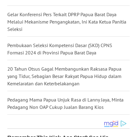
WN
KALTARA
Gelar Konferensi Pers Terkait DPRP Papua Barat Daya
Melalui Mekanisme Pengangkatan, Ini Kata Ketua Panitia
Seleksi
WN
KALSEL
Pembukaan Seleksi Kompetensi Dasar (SKD) CPNS
WN
Formasi 2024 di Provinsi Papua Barat Daya
KALTIM
20 Tahun Otsus Gagal Membangunkan Raksasa Papua
WN
yang Tidur, Sebagian Besar Rakyat Papua Hidup dalam
SULSEL
Kemelaratan dan Keterbelakangan
WN
Pedagang Mama Papua Unjuk Rasa di Lanny Jaya, Minta
GORONTALO
Pedagang Non OAP Cukup Jualan Barang Kios
WN
SULUT