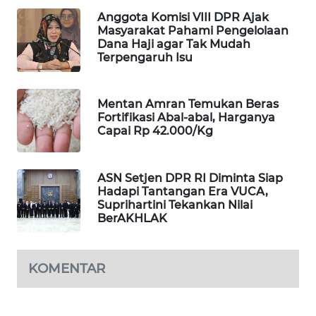
PORTAL
Anggota Komisi VIII DPR Ajak
KONSUMEN
Masyarakat Pahami Pengelolaan
Dana Haji agar Tak Mudah
Terpengaruh Isu
FORWAMKI
ALPERKLINAS
Mentan Amran Temukan Beras
Fortifikasi Abal-abal, Harganya
Capai Rp 42.000/Kg
FORJASIDA
ASN Setjen DPR RI Diminta Siap
TAMBANG
Hadapi Tantangan Era VUCA,
NEWS
Suprihartini Tekankan Nilai
BerAKHLAK
SITUNGIR
NEWS
KOMENTAR
SIDIKALANG
NEWS