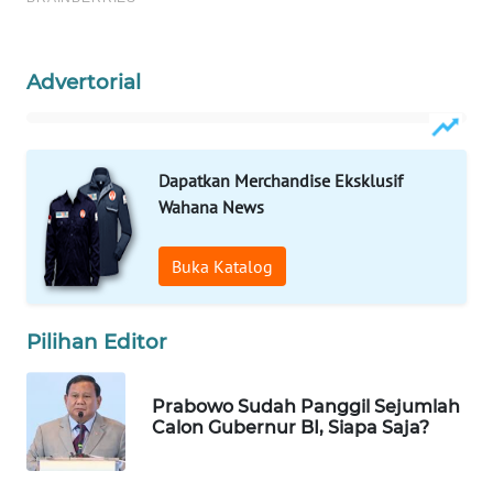
WAHANA
DESA
WISATA
Advertorial
LAPAK
WAHANA
Dapatkan Merchandise Eksklusif
Wahana News
Wahana
Network
Buka Katalog
KONSUMEN
LISTRIK
Pilihan Editor
MASYARAKAT
KELISTRIKAN
Prabowo Sudah Panggil Sejumlah
Calon Gubernur BI, Siapa Saja?
WALINKI
ID