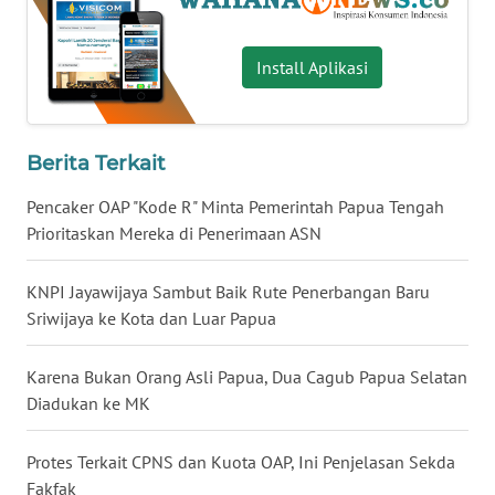
WN
NUSANTARA
Install Aplikasi
WN
JOGJA
Berita Terkait
WN
Pencaker OAP "Kode R" Minta Pemerintah Papua Tengah
JATIM
Prioritaskan Mereka di Penerimaan ASN
WN
KNPI Jayawijaya Sambut Baik Rute Penerbangan Baru
BALI
Sriwijaya ke Kota dan Luar Papua
WN
Karena Bukan Orang Asli Papua, Dua Cagub Papua Selatan
KALBAR
Diadukan ke MK
WN
KALTENG
Protes Terkait CPNS dan Kuota OAP, Ini Penjelasan Sekda
Fakfak