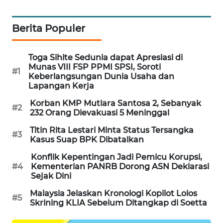
SIBARAGAS
NEWS
Berita Populer
METRO
Toga Sihite Sedunia dapat Apresiasi di
SIANTAR
Munas VIII FSP PPMI SPSI, Soroti
NEWS
#1
Keberlangsungan Dunia Usaha dan
Lapangan Kerja
METRO
Korban KMP Mutiara Santosa 2, Sebanyak
#2
MEDAN
232 Orang Dievakuasi 5 Meninggal
NEWS
Titin Rita Lestari Minta Status Tersangka
#3
Kasus Suap BPK Dibatalkan
METRO
JAKARTA
Konflik Kepentingan Jadi Pemicu Korupsi,
NEWS
#4
Kementerian PANRB Dorong ASN Deklarasi
Sejak Dini
KRT
Malaysia Jelaskan Kronologi Kopilot Lolos
#5
Skrining KLIA Sebelum Ditangkap di Soetta
NEWS