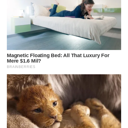
WN
INDRAMAYU
WN
KUNINGAN
WN
MAJALENGKA
WN
SUBANG
WN
SUKABUMI
WN
PURWAKARTA