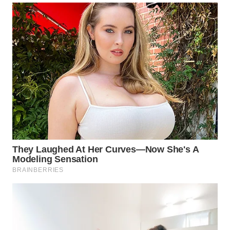
WN
SUMEDANG
WN
CIANJUR
WN
KEPULAUAN
SERIBU
WN
TANGERANG
WN
BINJAI
WN
CIREBON