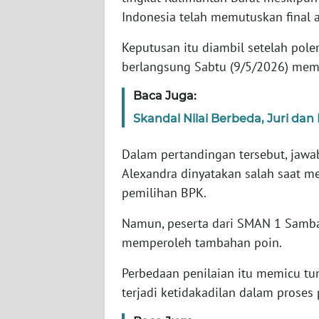
Indonesia telah memutuskan final a
WN
Keputusan itu diambil setelah polem
NTT
berlangsung Sabtu (9/5/2026) memic
WN
Baca Juga:
KEPRI
Skandal Nilai Berbeda, Juri da
WN
Dalam pertandingan tersebut, jaw
PAPUA
Alexandra dinyatakan salah saat 
pemilihan BPK.
WN
PAPUA
Namun, peserta dari SMAN 1 Samb
BARAT
memperoleh tambahan poin.
WN
Perbedaan penilaian itu memicu tun
RIAU
terjadi ketidakadilan dalam proses 
WN