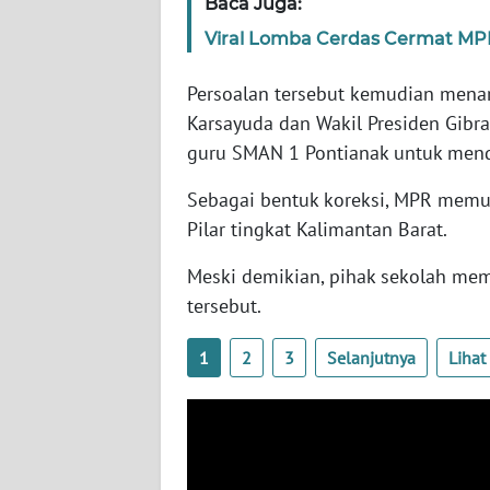
Baca Juga:
SERAMBI
Viral Lomba Cerdas Cermat MPR
WN
Persoalan tersebut kemudian menar
JAMBI
Karsayuda dan Wakil Presiden Gib
guru SMAN 1 Pontianak untuk mend
WN
SULTRA
Sebagai bentuk koreksi, MPR memut
Pilar tingkat Kalimantan Barat.
WN
NTB
Meski demikian, pihak sekolah mem
tersebut.
WN
SULTENG
1
2
3
Selanjutnya
Liha
WN
SULBAR
WN