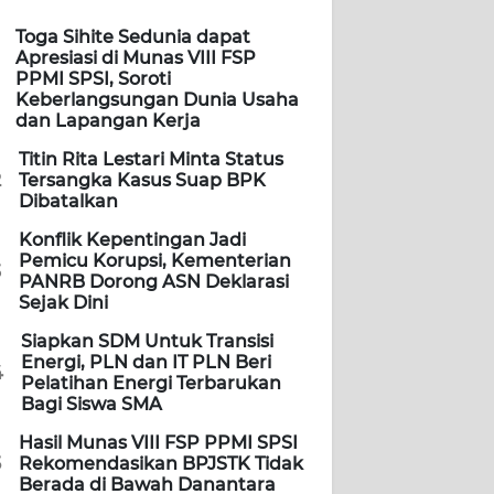
Toga Sihite Sedunia dapat
Apresiasi di Munas VIII FSP
PPMI SPSI, Soroti
Keberlangsungan Dunia Usaha
dan Lapangan Kerja
Titin Rita Lestari Minta Status
2
Tersangka Kasus Suap BPK
Dibatalkan
Konflik Kepentingan Jadi
Pemicu Korupsi, Kementerian
3
PANRB Dorong ASN Deklarasi
Sejak Dini
Siapkan SDM Untuk Transisi
Energi, PLN dan IT PLN Beri
4
Pelatihan Energi Terbarukan
Bagi Siswa SMA
Hasil Munas VIII FSP PPMI SPSI
5
Rekomendasikan BPJSTK Tidak
Berada di Bawah Danantara