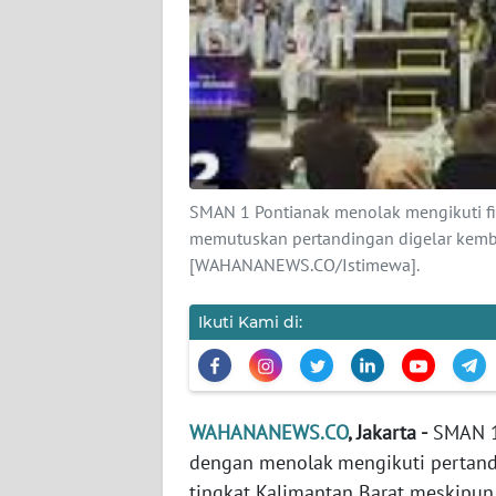
KARIR
DISCLAIMER
Wahana
News
Regional
SMAN 1 Pontianak menolak mengikuti fi
WN
memutuskan pertandingan digelar kembal
SUMUT
[WAHANANEWS.CO/Istimewa].
WN
Ikuti Kami di:
JAKARTA
WN
JABAR
WAHANANEWS.CO
, Jakarta -
SMAN 1
dengan menolak mengikuti pertandi
WN
tingkat Kalimantan Barat meskipun
BANTEN