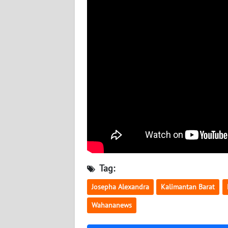
BABEL
WN
SUMBAR
WN
SUMSEL
WN
BENGKULU
WN
LAMPUNG
Tag:
WN
Josepha Alexandra
Kalimantan Barat
JATENG
Wahananews
WN