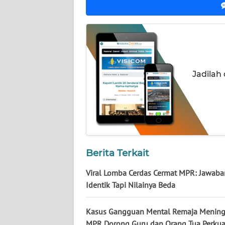
NUSANTARA
WN
JOGJA
WN
Jadilah
JATIM
WN
BALI
WN
Berita Terkait
KALBAR
Viral Lomba Cerdas Cermat MPR: Jawaba
WN
Identik Tapi Nilainya Beda
KALTENG
Kasus Gangguan Mental Remaja Mening
WN
MPR Dorong Guru dan Orang Tua Perkua