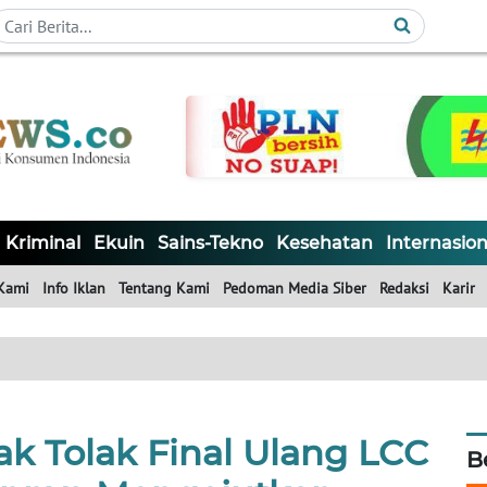
Kriminal
Ekuin
Sains-Tekno
Kesehatan
Internasion
Kami
Info Iklan
Tentang Kami
Pedoman Media Siber
Redaksi
Karir
k Tolak Final Ulang LCC
B