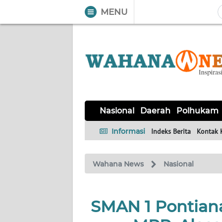
MENU
WAHANA
Tutup
TV
NASIONAL
DAERAH
POLHUKAM
KRIMINAL
EKUIN
SAINS-
KESEHATAN
INTERNASIONAL
Nasional
Daerah
Polhukam
TEKNO
Informasi
Indeks Berita
Kontak 
SERBA-
PENDIDIKAN
OLAHRAGA
OPINI
SERBI
Wahana News
Nasional
EDITORIAL
SMAN 1 Pontiana
Informasi