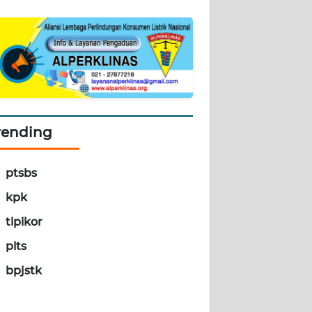
rending
ptsbs
kpk
tipikor
plts
bpjstk