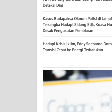
KALTARA
Deteksi Dini
WN
Kasus Rudapaksa Oknum Polisi di Jambi
KALSEL
Tersangka Hadapi Sidang Etik, Kuasa 
Desak Pengusutan Pembiaran
WN
KALTIM
Hadapi Krisis Iklim, Eddy Soeparno Dor
Transisi Cepat ke Energi Terbarukan
WN
SULSEL
WN
GORONTALO
WN
SULUT
WN
MALUKU