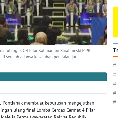
T
nal ulang LCC 4 Pilar Kalimantan Barat meski MPR
i setelah adanya kesalahan penilaian juri.
#
#
#
#
 Pontianak membuat keputusan mengejutkan
#
ngan ulang final Lomba Cerdas Cermat 4 Pilar
 Majelis Permusyawaratan Rakyat Republik