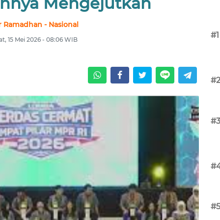
annya Mengejutkan
r Ramadhan - Nasional
#1
t, 15 Mei 2026 - 08:06 WIB
#
#
#
#