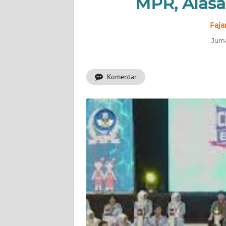
MPR, Alas
INDEKS
BERITA
Faja
Juma
KONTAK
KAMI
Komentar
INFO
IKLAN
TENTANG
KAMI
PEDOMAN
MEDIA
SIBER
REDAKSI