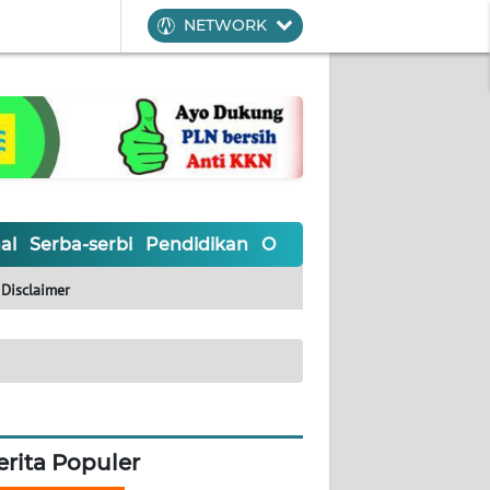
NETWORK
al
Serba-serbi
Pendidikan
Olahraga
Opini
Editoria
Disclaimer
erita Populer