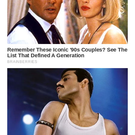
WN
NATUNA
WN
BINTAN
WN
MANDALIKA
WN
LIKUPANG
WN
LABUANBAJO
WN
BORNEO