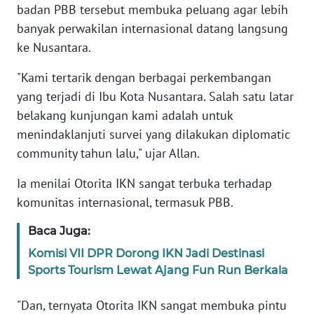
badan PBB tersebut membuka peluang agar lebih
banyak perwakilan internasional datang langsung
KARIR
ke Nusantara.
DISCLAIMER
"Kami tertarik dengan berbagai perkembangan
yang terjadi di Ibu Kota Nusantara. Salah satu latar
Wahana
belakang kunjungan kami adalah untuk
News
menindaklanjuti survei yang dilakukan diplomatic
Regional
community tahun lalu," ujar Allan.
WN
Ia menilai Otorita IKN sangat terbuka terhadap
SUMUT
komunitas internasional, termasuk PBB.
WN
Baca Juga:
JAKARTA
Komisi VII DPR Dorong IKN Jadi Destinasi
Sports Tourism Lewat Ajang Fun Run Berkala
WN
JABAR
"Dan, ternyata Otorita IKN sangat membuka pintu