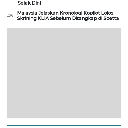
Sejak Dini
MAWAKA
Malaysia Jelaskan Kronologi Kopilot Lolos
#5
ID
Skrining KLIA Sebelum Ditangkap di Soetta
MARTABAT
NET
PLN
WATCH
MKLI
LPKKI
LKKI
KOPEKLIN