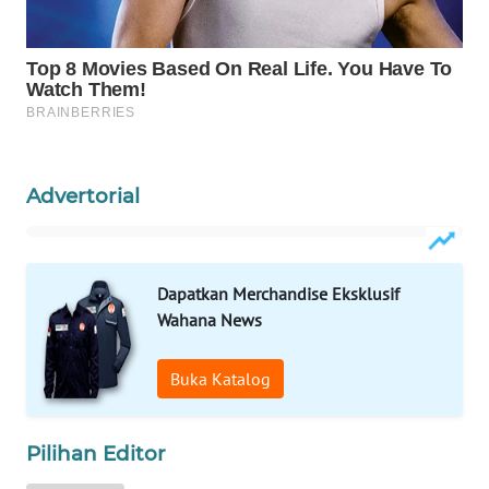
Wahana
Media
Group
WAHANA
NEWS
Advertorial
WAHANA
TANI
WAHANA
Dapatkan Merchandise Eksklusif
ADVOKAT
Wahana News
WAHANA
Buka Katalog
INFRASTRUKTUR
WAHANA
Pilihan Editor
KONSUMEN