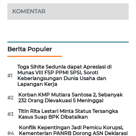
WAHANA
KOMENTAR
DESA
WISATA
LAPAK
WAHANA
Berita Populer
Wahana
Network
Toga Sihite Sedunia dapat Apresiasi di
Munas VIII FSP PPMI SPSI, Soroti
#1
Keberlangsungan Dunia Usaha dan
KONSUMEN
Lapangan Kerja
LISTRIK
Korban KMP Mutiara Santosa 2, Sebanyak
#2
232 Orang Dievakuasi 5 Meninggal
MASYARAKAT
KELISTRIKAN
Titin Rita Lestari Minta Status Tersangka
#3
Kasus Suap BPK Dibatalkan
WALINKI
Konflik Kepentingan Jadi Pemicu Korupsi,
ID
#4
Kementerian PANRB Dorong ASN Deklarasi