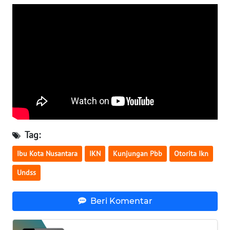
WN
SERAMBI
WN
JAMBI
WN
SULTRA
WN
Tag:
NTB
Ibu Kota Nusantara
IKN
Kunjungan Pbb
Otorita Ikn
WN
Undss
SULTENG
Beri Komentar
WN
SULBAR