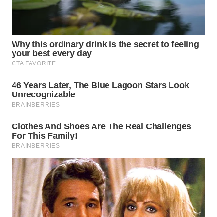
WN
PRIANGAN
TIMUR
WN
SEMARANG
WN
SOLO
WN
BOROBUDUR
WN
MADURA
WN
SURABAYA