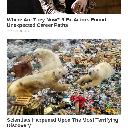
TAPANULI
TENGAH
WN DELI
SERDANG
WN
TEBING
TINGGI
WN
PAKPAK
WN
KARAWANG
WN
BEKASI