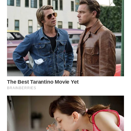
WN
MALUKU
WN
MALUT
WN
DAIRI
WN
DANAU
TOBA
WN
NIAS
WN
LANGKAT