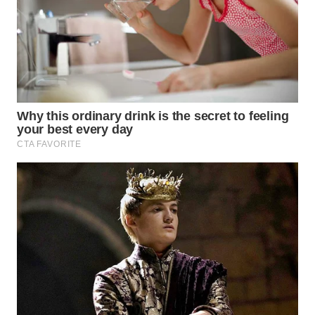
WN
TAPANULI
SELATAN
WN
TANJUNG
LESUNG
WN
KARO
WN
SIMALUNGUN
WN
LABUHANBATU
WN