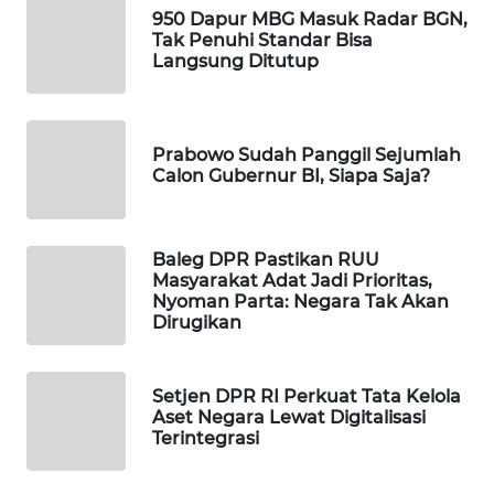
950 Dapur MBG Masuk Radar BGN,
WAHANA
Tak Penuhi Standar Bisa
LISTRIK
Langsung Ditutup
WAHANA
TRAVEL
Prabowo Sudah Panggil Sejumlah
Calon Gubernur BI, Siapa Saja?
WAHANA
TV
Baleg DPR Pastikan RUU
WAHANANEWS
Masyarakat Adat Jadi Prioritas,
ID
Nyoman Parta: Negara Tak Akan
Dirugikan
WAHANANEWS
CO ID
Setjen DPR RI Perkuat Tata Kelola
Aset Negara Lewat Digitalisasi
Terintegrasi
WAHANANEWS
NET