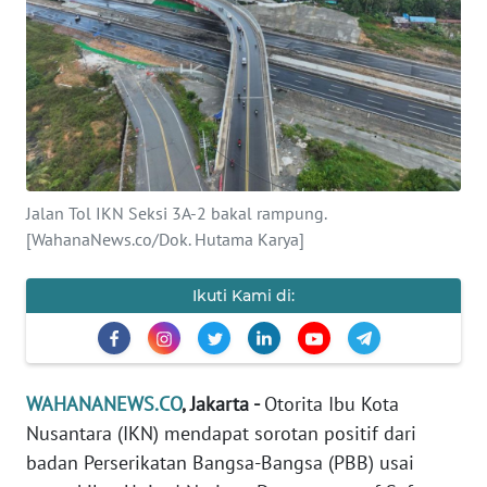
SAINS-TEKNO
KESEHATAN
INTERNASIONAL
SERBA-SERBI
Jalan Tol IKN Seksi 3A-2 bakal rampung.
[WahanaNews.co/Dok. Hutama Karya]
PENDIDIKAN
Ikuti Kami di:
OLAHRAGA
OPINI
WAHANANEWS.CO
, Jakarta -
Otorita Ibu Kota
Nusantara (IKN) mendapat sorotan positif dari
EDITORIAL
badan Perserikatan Bangsa-Bangsa (PBB) usai