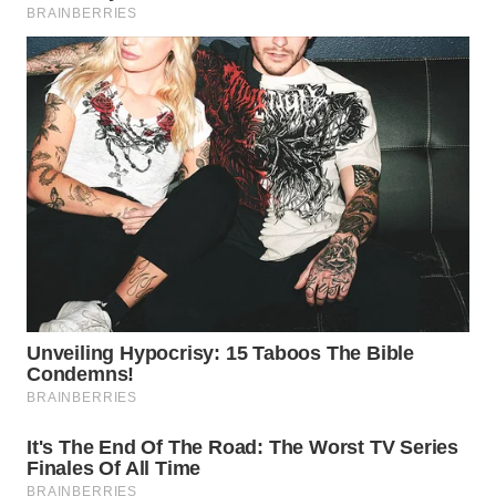
WN
BOGOR
WN
DEPOK
WN
TAPANULI
UTARA
WN
SAMOSIR
WN
PADANG
LAWAS