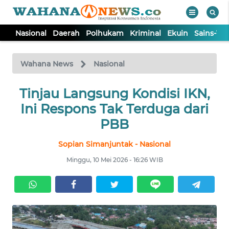
Nasional
Daerah
Polhukam
Kriminal
Ekuin
Sains-Te
WAHANA
Tutup
TV
Wahana News
Nasional
NASIONAL
Tinjau Langsung Kondisi IKN,
Ini Respons Tak Terduga dari
DAERAH
PBB
Sopian Simanjuntak - Nasional
POLHUKAM
Minggu, 10 Mei 2026 - 16:26 WIB
KRIMINAL
EKUIN