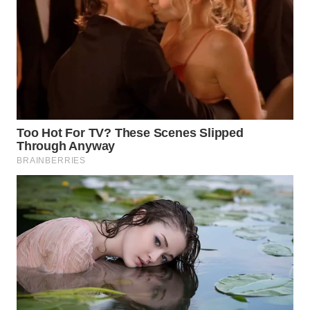
WN
INDRAMAYU
WN
KUNINGAN
WN
MAJALENGKA
WN
SUBANG
WN
SUKABUMI
WN
PURWAKARTA