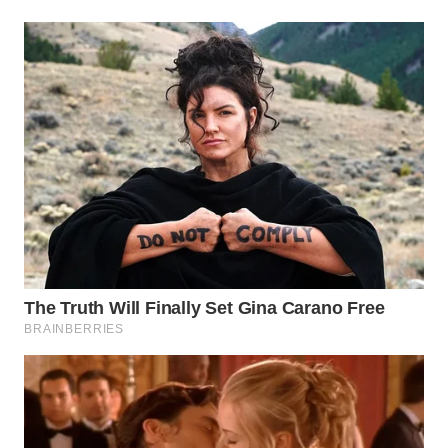
WN
SUMEDANG
WN
CIANJUR
WN
KEPULAUAN
SERIBU
WN
TANGERANG
WN
BINJAI
WN
CIREBON