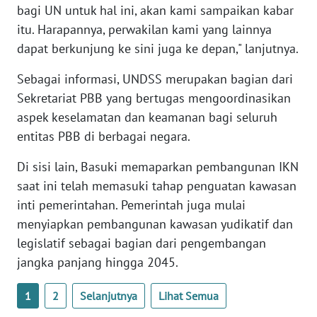
bagi UN untuk hal ini, akan kami sampaikan kabar
WN
BANTEN
itu. Harapannya, perwakilan kami yang lainnya
dapat berkunjung ke sini juga ke depan," lanjutnya.
WN
Sebagai informasi, UNDSS merupakan bagian dari
NTT
Sekretariat PBB yang bertugas mengoordinasikan
aspek keselamatan dan keamanan bagi seluruh
WN
KEPRI
entitas PBB di berbagai negara.
Di sisi lain, Basuki memaparkan pembangunan IKN
WN
PAPUA
saat ini telah memasuki tahap penguatan kawasan
inti pemerintahan. Pemerintah juga mulai
WN
menyiapkan pembangunan kawasan yudikatif dan
PAPUA
legislatif sebagai bagian dari pengembangan
BARAT
jangka panjang hingga 2045.
WN
1
2
Selanjutnya
Lihat Semua
RIAU