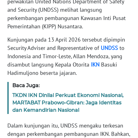
perwakilan United Nations Department of Safety
Informasi
and Security (UNDSS) melihat langsung
INDEKS
perkembangan pembangunan Kawasan Inti Pusat
BERITA
Pemerintahan (KIPP) Nusantara.
KONTAK
Kunjungan pada 13 April 2026 tersebut dipimpin
KAMI
Security Adviser and Representative of
UNDSS
to
Indonesia and Timor-Leste, Allan Mendoza, yang
INFO
disambut langsung Kepala Otorita
IKN
Basuki
IKLAN
Hadimuljono beserta jajaran.
TENTANG
Baca Juga:
KAMI
TKDN IKN Dinilai Perkuat Ekonomi Nasional,
MARTABAT Prabowo-Gibran: Jaga Identitas
PEDOMAN
dan Kemandirian Nasional
MEDIA
SIBER
Dalam kunjungan itu, UNDSS mengaku terkesan
dengan perkembangan pembangunan IKN. Bahkan,
REDAKSI