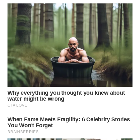
WN
KALTARA
WN
KALSEL
WN
KALTIM
WN
SULSEL
WN
GORONTALO
WN
SULUT