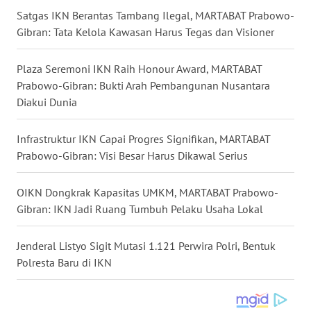
Satgas IKN Berantas Tambang Ilegal, MARTABAT Prabowo-
WN
Gibran: Tata Kelola Kawasan Harus Tegas dan Visioner
NUSANTARA
Plaza Seremoni IKN Raih Honour Award, MARTABAT
WN
JOGJA
Prabowo-Gibran: Bukti Arah Pembangunan Nusantara
Diakui Dunia
WN
JATIM
Infrastruktur IKN Capai Progres Signifikan, MARTABAT
Prabowo-Gibran: Visi Besar Harus Dikawal Serius
WN
BALI
OIKN Dongkrak Kapasitas UMKM, MARTABAT Prabowo-
Gibran: IKN Jadi Ruang Tumbuh Pelaku Usaha Lokal
WN
KALBAR
Jenderal Listyo Sigit Mutasi 1.121 Perwira Polri, Bentuk
Polresta Baru di IKN
WN
KALTENG