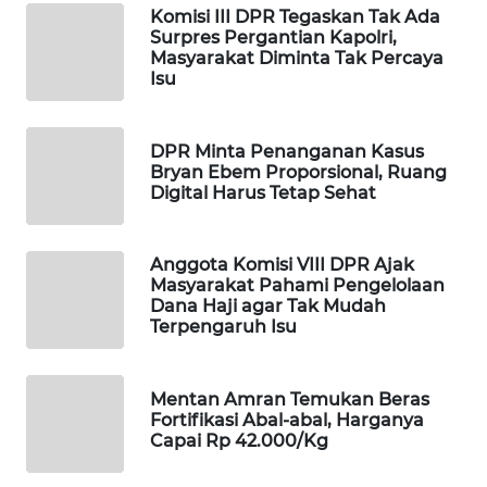
Komisi III DPR Tegaskan Tak Ada
WAHANA
Surpres Pergantian Kapolri,
SPORT
Masyarakat Diminta Tak Percaya
Isu
WAHANA
UMKM
DPR Minta Penanganan Kasus
Bryan Ebem Proporsional, Ruang
WAHANA
Digital Harus Tetap Sehat
SELEB
Anggota Komisi VIII DPR Ajak
WAHANA
Masyarakat Pahami Pengelolaan
PERSONA
Dana Haji agar Tak Mudah
Terpengaruh Isu
WAHANA
OTOMOTIF
Mentan Amran Temukan Beras
Fortifikasi Abal-abal, Harganya
WAHANA
Capai Rp 42.000/Kg
HEALTH