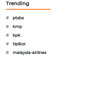
Trending
PORTAL
KONSUMEN
#
ptsbs
FORWAMKI
#
kmp
#
kpk
ALPERKLINAS
#
tipikor
FORJASIDA
#
malaysia-airlines
TAMBANG
NEWS
SITUNGIR
NEWS
SIDIKALANG
NEWS