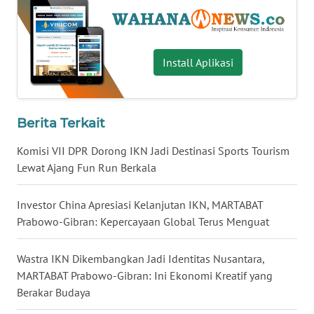
WN
BABEL
Install Aplikasi
WN
SUMBAR
Berita Terkait
WN
SUMSEL
Komisi VII DPR Dorong IKN Jadi Destinasi Sports Tourism
Lewat Ajang Fun Run Berkala
WN
BENGKULU
Investor China Apresiasi Kelanjutan IKN, MARTABAT
Prabowo-Gibran: Kepercayaan Global Terus Menguat
WN
LAMPUNG
Wastra IKN Dikembangkan Jadi Identitas Nusantara,
MARTABAT Prabowo-Gibran: Ini Ekonomi Kreatif yang
WN
Berakar Budaya
JATENG