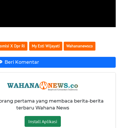
omisi X Dpr Ri
My Esti Wijayati
Wahananewsco
Beri Komentar
 orang pertama yang membaca berita-berita
terbaru Wahana News
Install Aplikasi