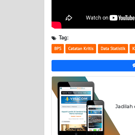
NUSANTARA
WN
JOGJA
Tag:
WN
JATIM
BPS
Catatan Kritis
Data Statistik
K
WN
BALI
WN
KALBAR
Jadilah
WN
KALTENG
WN