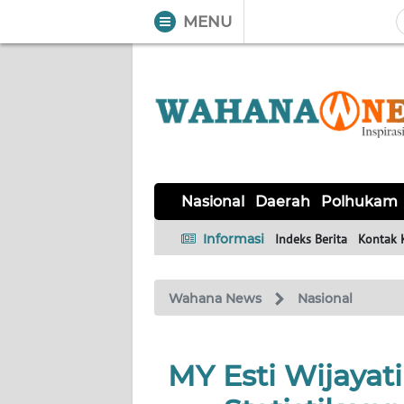
MENU
WAHANA
Tutup
TV
NASIONAL
DAERAH
POLHUKAM
KRIMINAL
EKUIN
SAINS-
KESEHATAN
INTERNASIONAL
Nasional
Daerah
Polhukam
TEKNO
Informasi
Indeks Berita
Kontak 
SERBA-
PENDIDIKAN
OLAHRAGA
OPINI
SERBI
Wahana News
Nasional
EDITORIAL
MY Esti Wijayat
Informasi