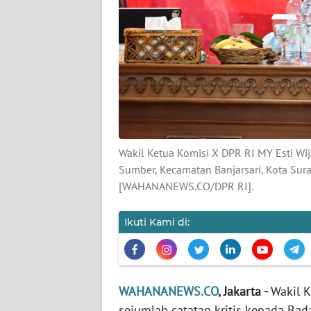
KARIR
DISCLAIMER
Wahana
News
Regional
WN
Wakil Ketua Komisi X DPR RI MY Esti Wij
SUMUT
Sumber, Kecamatan Banjarsari, Kota Sura
[WAHANANEWS.CO/DPR RI].
WN
JAKARTA
Ikuti Kami di:
WN
JABAR
WAHANANEWS.CO
, Jakarta -
Wakil K
WN
sejumlah catatan kritis kepada Bada
BANTEN