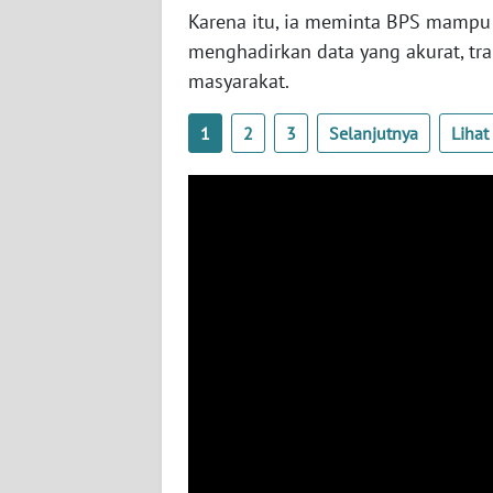
BABEL
Karena itu, ia meminta BPS mampu
menghadirkan data yang akurat, tr
WN
masyarakat.
SUMBAR
1
2
3
Selanjutnya
Liha
WN
SUMSEL
WN
BENGKULU
WN
LAMPUNG
WN
JATENG
WN