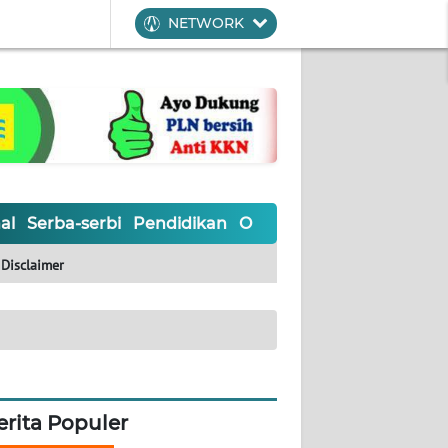
NETWORK
al
Serba-serbi
Pendidikan
Olahraga
Opini
Editoria
Disclaimer
erita Populer