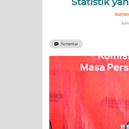
Statistik ya
INDEKS
BERITA
Sutris
Juma
KONTAK
KAMI
Komentar
INFO
IKLAN
TENTANG
KAMI
PEDOMAN
MEDIA
SIBER
REDAKSI