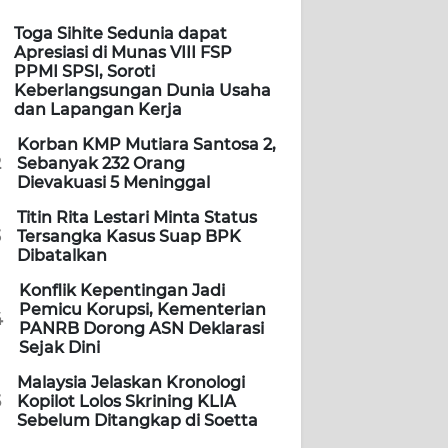
Toga Sihite Sedunia dapat
Apresiasi di Munas VIII FSP
PPMI SPSI, Soroti
Keberlangsungan Dunia Usaha
dan Lapangan Kerja
Korban KMP Mutiara Santosa 2,
2
Sebanyak 232 Orang
Dievakuasi 5 Meninggal
Titin Rita Lestari Minta Status
3
Tersangka Kasus Suap BPK
Dibatalkan
Konflik Kepentingan Jadi
Pemicu Korupsi, Kementerian
4
PANRB Dorong ASN Deklarasi
Sejak Dini
Malaysia Jelaskan Kronologi
5
Kopilot Lolos Skrining KLIA
Sebelum Ditangkap di Soetta