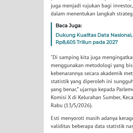
SERAMBI
juga menjadi rujukan bagi investor
dalam menentukan langkah strategi
WN
Baca Juga:
JAMBI
Dukung Kualitas Data Nasional
WN
Rp8,605 Triliun pada 2027
SULTRA
"Di samping kita juga mengingatk
WN
menggunakan metodologi yang bisa d
NTB
kebenarannya secara akademik meto
statistik yang diperoleh ini sungg
WN
yang benar,” ujarnya kepada Parlem
SULTENG
Komisi X di Kelurahan Sumber, Keca
Rabu (13/5/2026).
WN
SULBAR
Esti menyoroti masih adanya kerag
validitas beberapa data statistik 
WN