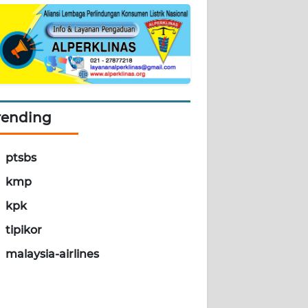
rending
ptsbs
kmp
kpk
tipikor
malaysia-airlines