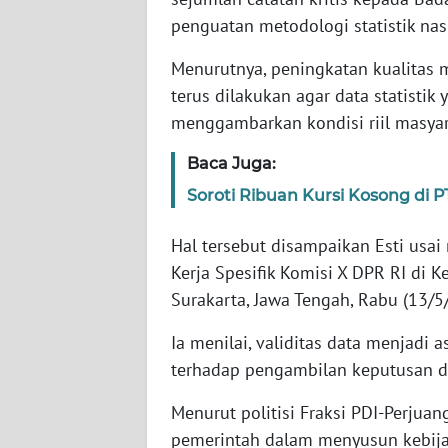
penguatan metodologi statistik nas
WN
Menurutnya, peningkatan kualitas
NTT
terus dilakukan agar data statisti
menggambarkan kondisi riil masyar
WN
KEPRI
Baca Juga:
Soroti Ribuan Kursi Kosong di
WN
PAPUA
Hal tersebut disampaikan Esti usa
Kerja Spesifik Komisi X DPR RI di 
WN
PAPUA
Surakarta, Jawa Tengah, Rabu (13/5
BARAT
Ia menilai, validitas data menjadi
WN
terhadap pengambilan keputusan di
RIAU
Menurut politisi Fraksi PDI-Perjuang
pemerintah dalam menyusun kebija
WN