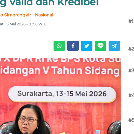
ng Valid dan Kredibel
no Simorangkir - Nasional
#1
t, 15 Mei 2026 - 01:56 WIB
#
#
#
#