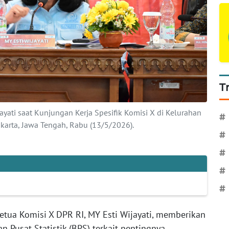
T
ayati saat Kunjungan Kerja Spesifik Komisi X di Kelurahan
#
karta, Jawa Tengah, Rabu (13/5/2026).
#
#
#
#
etua Komisi X DPR RI, MY Esti Wijayati, memberikan
n Pusat Statistik (BPS) terkait pentingnya