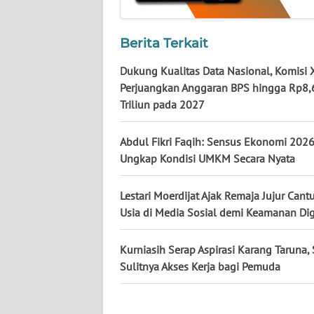
KALTARA
WN
Berita Terkait
KALSEL
Dukung Kualitas Data Nasional, Komisi 
Perjuangkan Anggaran BPS hingga Rp8,
WN
Triliun pada 2027
KALTIM
Abdul Fikri Faqih: Sensus Ekonomi 202
WN
SULSEL
Ungkap Kondisi UMKM Secara Nyata
WN
Lestari Moerdijat Ajak Remaja Jujur Can
GORONTALO
Usia di Media Sosial demi Keamanan Dig
WN
Kurniasih Serap Aspirasi Karang Taruna, 
SULUT
Sulitnya Akses Kerja bagi Pemuda
WN
MALUKU