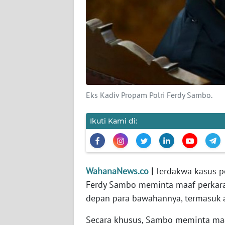
KARIR
DISCLAIMER
Wahana
News
Regional
Eks Kadiv Propam Polri Ferdy Sambo.
WN
SUMUT
Ikuti Kami di:
WN
JAKARTA
WahanaNews.co
|
Terdakwa kasus p
WN
Ferdy Sambo meminta maaf perkara
JABAR
depan para bawahannya, termasuk a
WN
Secara khusus, Sambo meminta ma
BANTEN