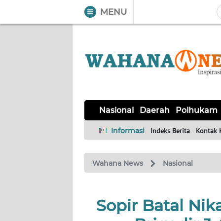
MENU
WAHANA
Tutup
TV
NASIONAL
DAERAH
POLHUKAM
KRIMINAL
EKUIN
SAINS-
KESEHATAN
INTERNASIONAL
Nasional
Daerah
Polhukam
TEKNO
Informasi
Indeks Berita
Kontak 
SERBA-
PENDIDIKAN
OLAHRAGA
OPINI
SERBI
Wahana News
Nasional
EDITORIAL
Sopir Batal N
Informasi