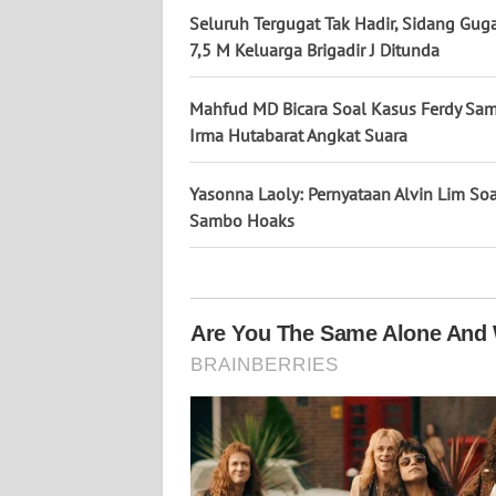
KALTARA
Seluruh Tergugat Tak Hadir, Sidang Gug
7,5 M Keluarga Brigadir J Ditunda
WN
KALSEL
Mahfud MD Bicara Soal Kasus Ferdy Sa
Irma Hutabarat Angkat Suara
WN
KALTIM
Yasonna Laoly: Pernyataan Alvin Lim Soa
Sambo Hoaks
WN
SULSEL
WN
GORONTALO
WN
SULUT
WN
MALUKU