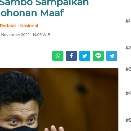
J, Sambo Sampaikan
ohonan Maaf
#1
Redaksi - Nasional
9 November 2022 - 14:09 WIB
#
#
#
#