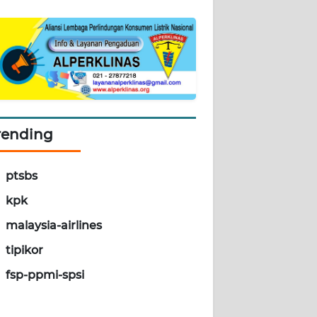
rending
ptsbs
kpk
malaysia-airlines
tipikor
fsp-ppmi-spsi