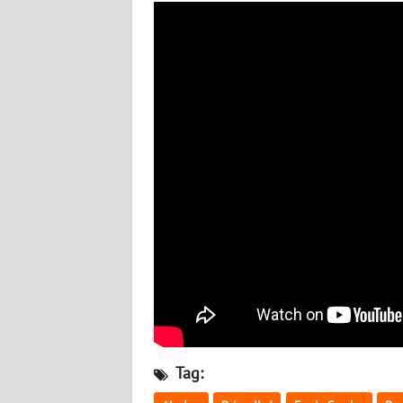
BABEL
WN
SUMBAR
WN
SUMSEL
WN
BENGKULU
WN
LAMPUNG
WN
JATENG
Tag:
WN