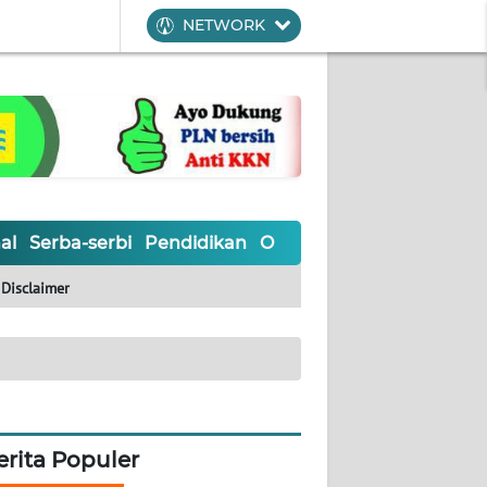
NETWORK
al
Serba-serbi
Pendidikan
Olahraga
Opini
Editoria
Disclaimer
erita Populer