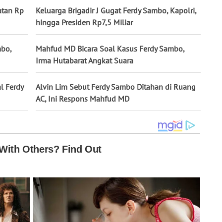
atan Rp
Keluarga Brigadir J Gugat Ferdy Sambo, Kapolri,
hingga Presiden Rp7,5 Miliar
mbo,
Mahfud MD Bicara Soal Kasus Ferdy Sambo,
Irma Hutabarat Angkat Suara
l Ferdy
Alvin Lim Sebut Ferdy Sambo Ditahan di Ruang
AC, Ini Respons Mahfud MD