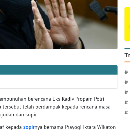
T
#
#
#
embunuhan berencana Eks Kadiv Propam Polri
#
 tersebut telah berdampak kepada rencana masa
#
judan dan sopir.
af kepada
sopir
nya bernama Prayogi Iktara Wikaton