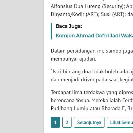
SERAMBI
Alfonsius Dua Lureng (Security); A
Diryanto/Kodir (ART); Susi (ART);
WN
Baca Juga:
JAMBI
Komjen Ahmad Dofiri Jadi Waka
WN
SULTRA
Dalam persidangan ini, Sambo juga 
mempunyai ajudan.
WN
NTB
"Istri bintang dua tidak boleh ada
dan menjadi driver pada saat kegia
WN
Terdapat lima terdakwa yang dipr
SULTENG
berencana Yosua. Mereka ialah Ferd
Pudihang Lumiu atau Bharada E, Bri
WN
SULBAR
1
2
Selanjutnya
Lihat Sem
WN