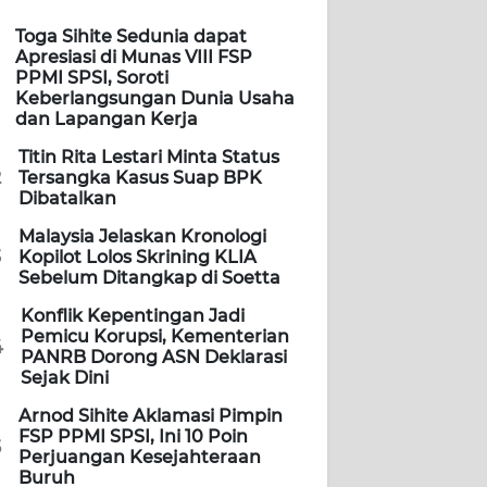
Toga Sihite Sedunia dapat
Apresiasi di Munas VIII FSP
PPMI SPSI, Soroti
Keberlangsungan Dunia Usaha
dan Lapangan Kerja
Titin Rita Lestari Minta Status
2
Tersangka Kasus Suap BPK
Dibatalkan
Malaysia Jelaskan Kronologi
3
Kopilot Lolos Skrining KLIA
Sebelum Ditangkap di Soetta
Konflik Kepentingan Jadi
Pemicu Korupsi, Kementerian
4
PANRB Dorong ASN Deklarasi
Sejak Dini
Arnod Sihite Aklamasi Pimpin
FSP PPMI SPSI, Ini 10 Poin
5
Perjuangan Kesejahteraan
Buruh