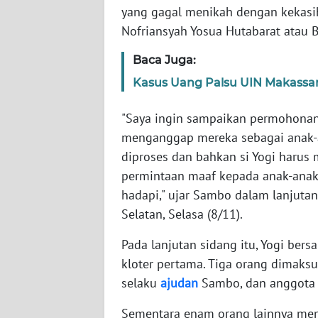
yang gagal menikah dengan kekasi
Nofriansyah Yosua Hutabarat atau Br
WN
NTT
Baca Juga:
Kasus Uang Palsu UIN Makassar
WN
KEPRI
"Saya ingin sampaikan permohonan
menganggap mereka sebagai anak-an
WN
diproses dan bahkan si Yogi harus
PAPUA
permintaan maaf kepada anak-anak 
hadapi," ujar Sambo dalam lanjutan
WN
PAPUA
Selatan, Selasa (8/11).
BARAT
Pada lanjutan sidang itu, Yogi ber
WN
kloter pertama. Tiga orang dimaks
RIAU
selaku
ajudan
Sambo, dan anggota P
Sementara enam orang lainnya mem
WN