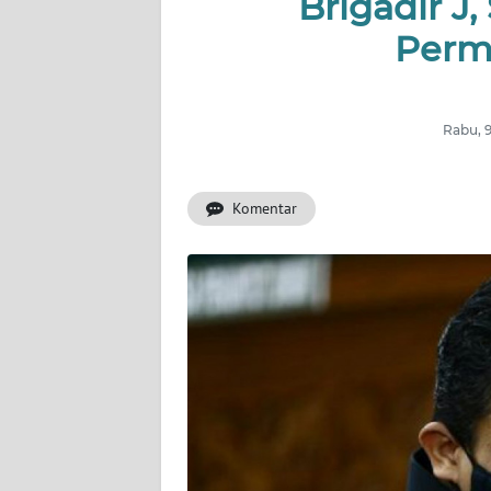
Brigadir 
INDEKS
BERITA
Perm
KONTAK
KAMI
Rabu, 
INFO
IKLAN
Komentar
TENTANG
KAMI
PEDOMAN
MEDIA
SIBER
REDAKSI