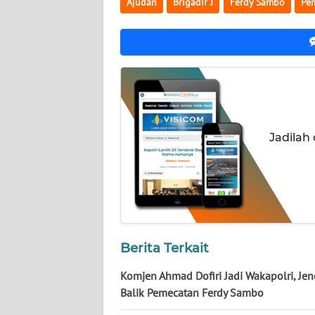
Ajudan
Brigadir J
Ferdy Sambo
Pe
NUSANTARA
WN
JOGJA
WN
JATIM
Jadilah
WN
BALI
WN
KALBAR
Berita Terkait
WN
KALTENG
Komjen Ahmad Dofiri Jadi Wakapolri, Jen
Balik Pemecatan Ferdy Sambo
WN