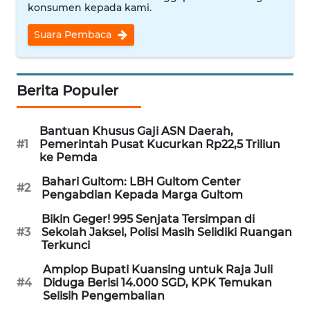
konsumen kepada kami.
WN
NUSANTARA
Suara Pembaca
WN
JOGJA
Berita Populer
WN
Bantuan Khusus Gaji ASN Daerah,
JATIM
#1
Pemerintah Pusat Kucurkan Rp22,5 Triliun
ke Pemda
WN
Bahari Gultom: LBH Gultom Center
BALI
#2
Pengabdian Kepada Marga Gultom
Bikin Geger! 995 Senjata Tersimpan di
WN
#3
Sekolah Jaksel, Polisi Masih Selidiki Ruangan
KALBAR
Terkunci
Amplop Bupati Kuansing untuk Raja Juli
WN
#4
Diduga Berisi 14.000 SGD, KPK Temukan
KALTENG
Selisih Pengembalian