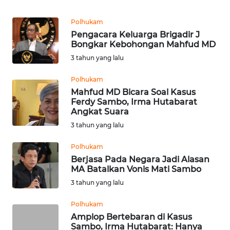
Informasi
Polhukam
INDEKS
Pengacara Keluarga Brigadir J
BERITA
Bongkar Kebohongan Mahfud MD
3 tahun yang lalu
KONTAK
KAMI
Polhukam
Mahfud MD Bicara Soal Kasus
Ferdy Sambo, Irma Hutabarat
INFO
Angkat Suara
IKLAN
3 tahun yang lalu
TENTANG
Polhukam
KAMI
Berjasa Pada Negara Jadi Alasan
MA Batalkan Vonis Mati Sambo
PEDOMAN
3 tahun yang lalu
MEDIA
SIBER
Polhukam
Amplop Bertebaran di Kasus
Sambo, Irma Hutabarat: Hanya
REDAKSI