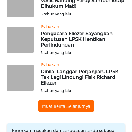
Vonis Banding Ferdy Sambo: Tetap
Dihukum Mati!
WN
3 tahun yang lalu
BABEL
Polhukam
WN
Pengacara Eliezer Sayangkan
SUMBAR
Keputusan LPSK Hentikan
Perlindungan
WN
3 tahun yang lalu
SUMSEL
Polhukam
Dinilai Langgar Perjanjian, LPSK
WN
Tak Lagi Lindungi Fisik Richard
BENGKULU
Eliezer
3 tahun yang lalu
WN
LAMPUNG
Muat Berita Selanjutnya
WN
JATENG
Kirimkan masukan dan tanggapan anda sebagai