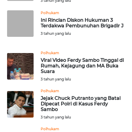
3 tahun yang lalu
WN
BANTEN
Polhukam
Ini Rincian Diskon Hukuman 3
Terdakwa Pembunuhan Brigadir J
WN
NTT
3 tahun yang lalu
WN
Polhukam
KEPRI
Viral Video Ferdy Sambo Tinggal di
Rumah, Kejagung dan MA Buka
WN
Suara
PAPUA
3 tahun yang lalu
Polhukam
WN
Jejak Chuck Putranto yang Batal
PAPUA
Dipecat Polri di Kasus Ferdy
BARAT
Sambo
3 tahun yang lalu
WN
RIAU
Polhukam