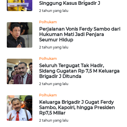
SAINS-TEKNO
Singgung Kasus Brigadir J
2 tahun yang lalu
KESEHATAN
Polhukam
Perjalanan Vonis Ferdy Sambo dari
Hukuman Mati Jadi Penjara
INTERNASIONAL
Seumur Hidup
2 tahun yang lalu
SERBA-SERBI
Polhukam
Seluruh Tergugat Tak Hadir,
PENDIDIKAN
Sidang Gugatan Rp 7,5 M Keluarga
Brigadir J Ditunda
OLAHRAGA
2 tahun yang lalu
Polhukam
OPINI
Keluarga Brigadir J Gugat Ferdy
Sambo, Kapolri, hingga Presiden
Rp7,5 Miliar
EDITORIAL
2 tahun yang lalu