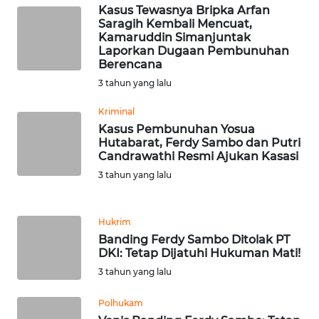
Kasus Tewasnya Bripka Arfan
Saragih Kembali Mencuat,
WN
Kamaruddin Simanjuntak
SERAMBI
Laporkan Dugaan Pembunuhan
Berencana
WN
3 tahun yang lalu
JAMBI
Kriminal
Kasus Pembunuhan Yosua
WN
Hutabarat, Ferdy Sambo dan Putri
SULTRA
Candrawathi Resmi Ajukan Kasasi
3 tahun yang lalu
WN
NTB
Hukrim
WN
Banding Ferdy Sambo Ditolak PT
SULTENG
DKI: Tetap Dijatuhi Hukuman Mati!
3 tahun yang lalu
WN
SULBAR
Polhukam