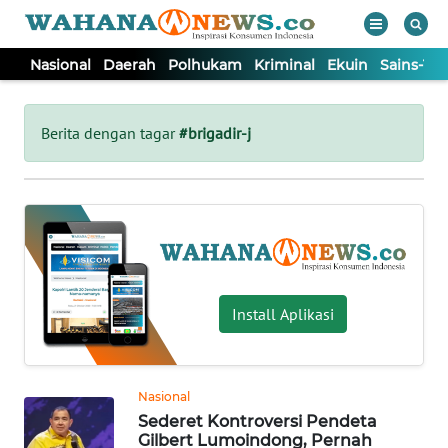
Nasional
Daerah
Polhukam
Kriminal
Ekuin
Sains-Te
WAHANA
Tutup
TV
Berita dengan tagar
#brigadir-j
NASIONAL
DAERAH
POLHUKAM
Install Aplikasi
KRIMINAL
Nasional
EKUIN
Sederet Kontroversi Pendeta
Gilbert Lumoindong, Pernah