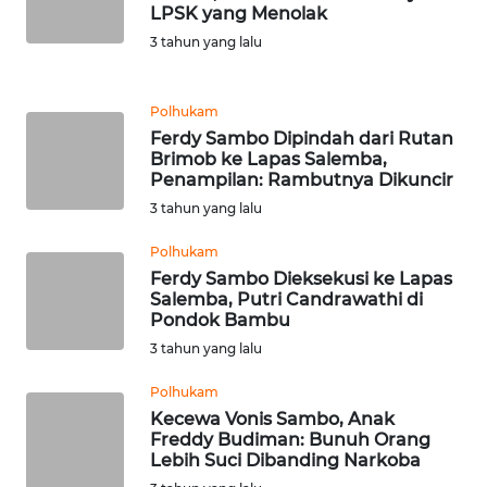
LPSK yang Menolak
3 tahun yang lalu
KARIR
DISCLAIMER
Polhukam
Ferdy Sambo Dipindah dari Rutan
Brimob ke Lapas Salemba,
Wahana
Penampilan: Rambutnya Dikuncir
News
Regional
3 tahun yang lalu
Polhukam
WN
Ferdy Sambo Dieksekusi ke Lapas
SUMUT
Salemba, Putri Candrawathi di
Pondok Bambu
WN
3 tahun yang lalu
JAKARTA
Polhukam
Kecewa Vonis Sambo, Anak
WN
Freddy Budiman: Bunuh Orang
JABAR
Lebih Suci Dibanding Narkoba