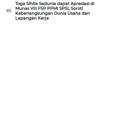
Toga Sihite Sedunia dapat Apresiasi di
WN
Munas VIII FSP PPMI SPSI, Soroti
KALTARA
#5
Keberlangsungan Dunia Usaha dan
Lapangan Kerja
WN
KALSEL
WN
KALTIM
WN
SULSEL
WN
GORONTALO
WN
SULUT