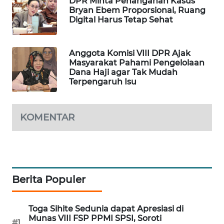
DPR Minta Penanganan Kasus
Bryan Ebem Proporsional, Ruang
MAWAKA
Digital Harus Tetap Sehat
ID
Anggota Komisi VIII DPR Ajak
MARTABAT
Masyarakat Pahami Pengelolaan
NET
Dana Haji agar Tak Mudah
Terpengaruh Isu
PLN
WATCH
KOMENTAR
MKLI
LPKKI
Berita Populer
LKKI
KOPEKLIN
Toga Sihite Sedunia dapat Apresiasi di
Munas VIII FSP PPMI SPSI, Soroti
#1