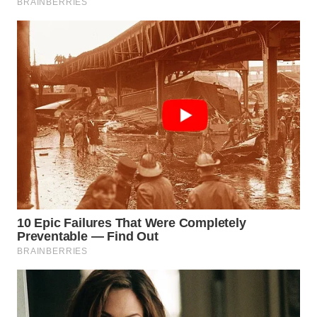
WN
SUMEDANG
WN
CIANJUR
WN
KEPULAUAN
SERIBU
WN
TANGERANG
WN
BINJAI
WN
CIREBON