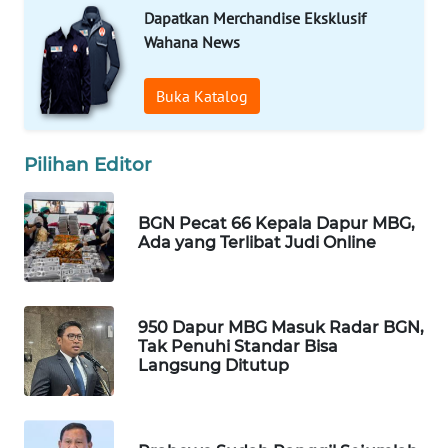
Dapatkan Merchandise Eksklusif
WAHANA
Wahana News
SPORT
Buka Katalog
WAHANA
UMKM
Pilihan Editor
WAHANA
SELEB
BGN Pecat 66 Kepala Dapur MBG,
Ada yang Terlibat Judi Online
WAHANA
PERSONA
WAHANA
950 Dapur MBG Masuk Radar BGN,
OTOMOTIF
Tak Penuhi Standar Bisa
Langsung Ditutup
WAHANA
HEALTH