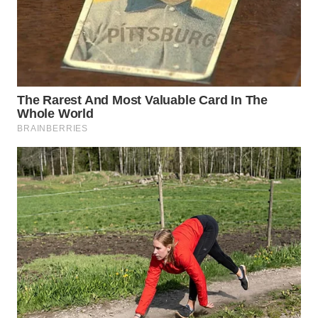
WN
KALTARA
WN
KALSEL
WN
KALTIM
WN
SULSEL
WN
GORONTALO
WN
SULUT