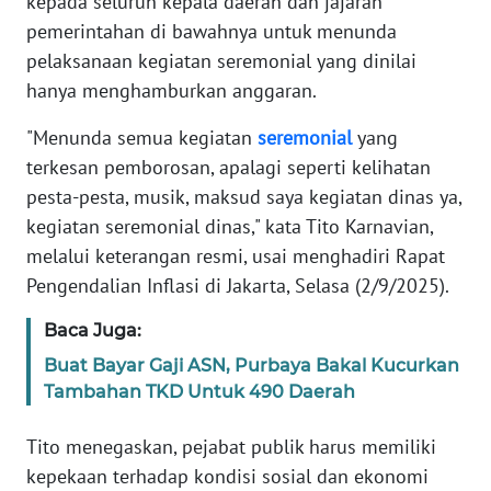
kepada seluruh kepala daerah dan jajaran
Informasi
pemerintahan di bawahnya untuk menunda
INDEKS
pelaksanaan kegiatan seremonial yang dinilai
BERITA
hanya menghamburkan anggaran.
"Menunda semua kegiatan
seremonial
yang
KONTAK
KAMI
terkesan pemborosan, apalagi seperti kelihatan
pesta-pesta, musik, maksud saya kegiatan dinas ya,
INFO
kegiatan seremonial dinas," kata Tito Karnavian,
IKLAN
melalui keterangan resmi, usai menghadiri Rapat
Pengendalian Inflasi di Jakarta, Selasa (2/9/2025).
TENTANG
KAMI
Baca Juga:
Buat Bayar Gaji ASN, Purbaya Bakal Kucurkan
PEDOMAN
Tambahan TKD Untuk 490 Daerah
MEDIA
SIBER
Tito menegaskan, pejabat publik harus memiliki
kepekaan terhadap kondisi sosial dan ekonomi
REDAKSI