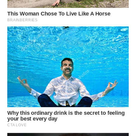
WN
MALUKU
WN
MALUT
WN
DAIRI
WN
DANAU
TOBA
WN
NIAS
WN
LANGKAT