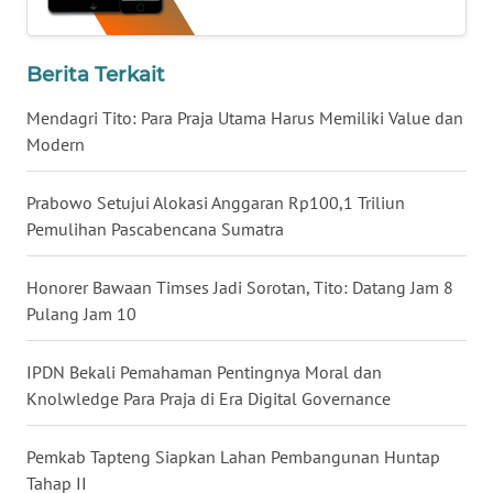
WN
BABEL
Berita Terkait
WN
Mendagri Tito: Para Praja Utama Harus Memiliki Value dan
SUMBAR
Modern
WN
Prabowo Setujui Alokasi Anggaran Rp100,1 Triliun
SUMSEL
Pemulihan Pascabencana Sumatra
WN
Honorer Bawaan Timses Jadi Sorotan, Tito: Datang Jam 8
BENGKULU
Pulang Jam 10
WN
IPDN Bekali Pemahaman Pentingnya Moral dan
LAMPUNG
Knolwledge Para Praja di Era Digital Governance
WN
Pemkab Tapteng Siapkan Lahan Pembangunan Huntap
JATENG
Tahap II