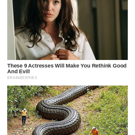
WN
INDRAMAYU
WN
KUNINGAN
WN
MAJALENGKA
WN
SUBANG
WN
SUKABUMI
WN
PURWAKARTA