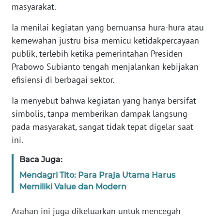
masyarakat.
KARIR
Ia menilai kegiatan yang bernuansa hura-hura atau
kemewahan justru bisa memicu ketidakpercayaan
DISCLAIMER
publik, terlebih ketika pemerintahan Presiden
Prabowo Subianto tengah menjalankan kebijakan
Wahana
efisiensi di berbagai sektor.
News
Regional
Ia menyebut bahwa kegiatan yang hanya bersifat
simbolis, tanpa memberikan dampak langsung
WN
pada masyarakat, sangat tidak tepat digelar saat
SUMUT
ini.
WN
Baca Juga:
JAKARTA
Mendagri Tito: Para Praja Utama Harus
Memiliki Value dan Modern
WN
JABAR
Arahan ini juga dikeluarkan untuk mencegah