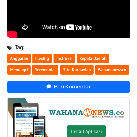
WN
SERAMBI
WN
JAMBI
Tag:
WN
Anggaran
Flexing
Instruksi
Kepala Daerah
SULTRA
Mendagri
Seremonial
Tito Karnavian
Wahananewsco
WN
NTB
Beri Komentar
WN
SULTENG
WN
SULBAR
Install Aplikasi