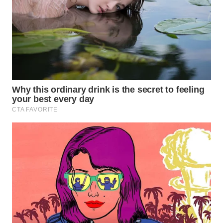
TAPANULI
TENGAH
WN DELI
SERDANG
WN
TEBING
TINGGI
WN
PAKPAK
WN
KARAWANG
WN
BEKASI