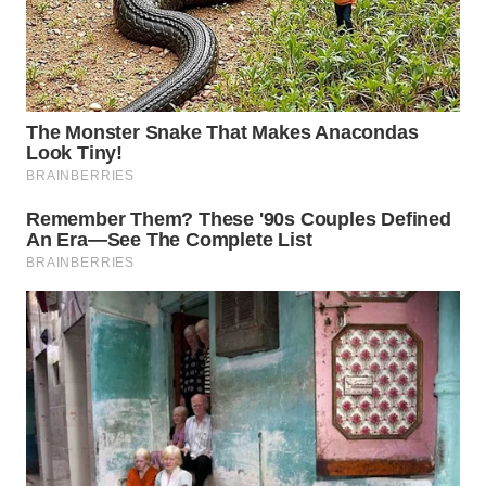
WN
PRIANGAN
TIMUR
WN
SEMARANG
WN
SOLO
WN
BOROBUDUR
WN
MADURA
WN
SURABAYA