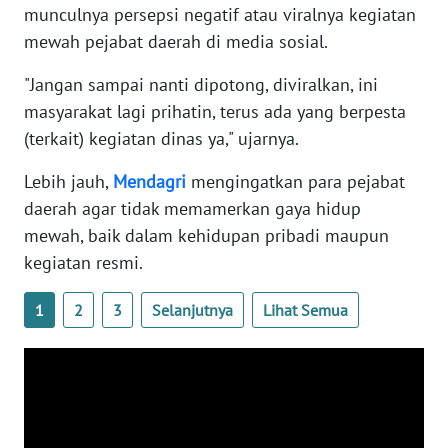
munculnya persepsi negatif atau viralnya kegiatan
WN
BANTEN
mewah pejabat daerah di media sosial.
"Jangan sampai nanti dipotong, diviralkan, ini
WN
masyarakat lagi prihatin, terus ada yang berpesta
NTT
(terkait) kegiatan dinas ya," ujarnya.
WN
Lebih jauh,
Mendagri
mengingatkan para pejabat
KEPRI
daerah agar tidak memamerkan gaya hidup
mewah, baik dalam kehidupan pribadi maupun
WN
PAPUA
kegiatan resmi.
1
2
3
Selanjutnya
Lihat Semua
WN
PAPUA
BARAT
WN
RIAU