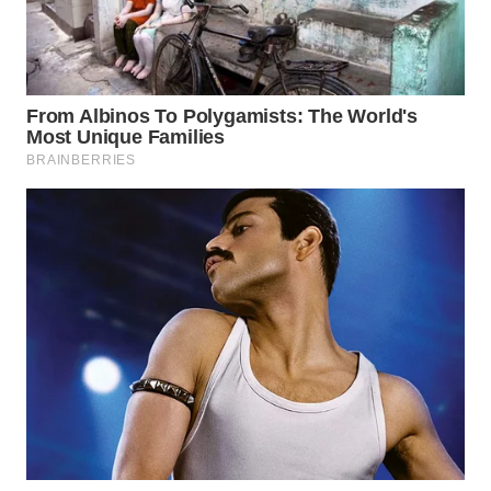
WN
NATUNA
WN
BINTAN
WN
MANDALIKA
WN
LIKUPANG
WN
LABUANBAJO
WN
BORNEO