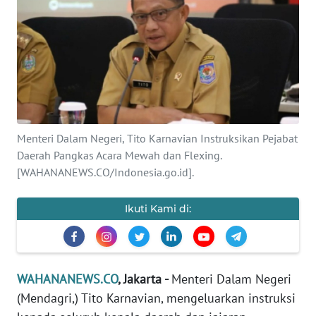
SAINS-TEKNO
KESEHATAN
INTERNASIONAL
SERBA-SERBI
Menteri Dalam Negeri, Tito Karnavian Instruksikan Pejabat
Daerah Pangkas Acara Mewah dan Flexing.
PENDIDIKAN
[WAHANANEWS.CO/Indonesia.go.id].
OLAHRAGA
Ikuti Kami di:
OPINI
WAHANANEWS.CO
, Jakarta -
Menteri Dalam Negeri
EDITORIAL
(Mendagri,) Tito Karnavian, mengeluarkan instruksi