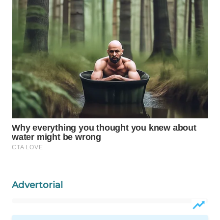
WAHANA
LISTRIK
WAHANA
TRAVEL
WAHANA
TV
WAHANANEWS
ID
WAHANANEWS
CO ID
Advertorial
WAHANANEWS
NET