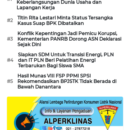
Keberlangsungan Dunia Usaha dan
PORTAL
Lapangan Kerja
KONSUMEN
Titin Rita Lestari Minta Status Tersangka
#2
Kasus Suap BPK Dibatalkan
FORWAMKI
Konflik Kepentingan Jadi Pemicu Korupsi,
#3
Kementerian PANRB Dorong ASN Deklarasi
ALPERKLINAS
Sejak Dini
Siapkan SDM Untuk Transisi Energi, PLN
FORJASIDA
#4
dan IT PLN Beri Pelatihan Energi
Terbarukan Bagi Siswa SMA
TAMBANG
Hasil Munas VIII FSP PPMI SPSI
NEWS
#5
Rekomendasikan BPJSTK Tidak Berada di
Bawah Danantara
SITUNGIR
NEWS
SIDIKALANG
NEWS