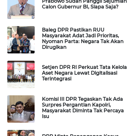
Prabowo Sudah Panggil Sejumlah
WAHANA
Calon Gubernur BI, Siapa Saja?
DESA
WISATA
Baleg DPR Pastikan RUU
LAPAK
Masyarakat Adat Jadi Prioritas,
Nyoman Parta: Negara Tak Akan
WAHANA
Dirugikan
Wahana
Network
Setjen DPR RI Perkuat Tata Kelola
Aset Negara Lewat Digitalisasi
Terintegrasi
KONSUMEN
LISTRIK
Komisi III DPR Tegaskan Tak Ada
MASYARAKAT
Surpres Pergantian Kapolri,
KELISTRIKAN
Masyarakat Diminta Tak Percaya
Isu
WALINKI
ID