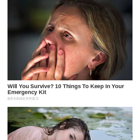
WN
TAPANULI
SELATAN
WN
TANJUNG
LESUNG
WN
KARO
WN
SIMALUNGUN
WN
LABUHANBATU
WN