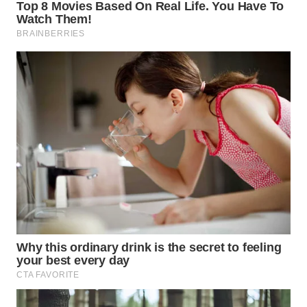
Wahana
Media
Group
WAHANA
NEWS
WAHANA
TANI
WAHANA
ADVOKAT
WAHANA
INFRASTRUKTUR
WAHANA
KONSUMEN