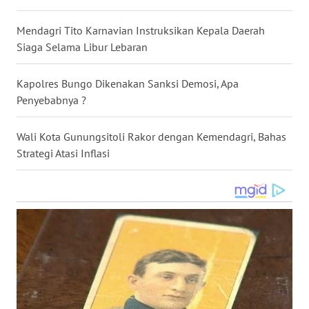
WN
Mendagri Tito Karnavian Instruksikan Kepala Daerah
NUSANTARA
Siaga Selama Libur Lebaran
WN
JOGJA
Kapolres Bungo Dikenakan Sanksi Demosi, Apa
Penyebabnya ?
WN
JATIM
Wali Kota Gunungsitoli Rakor dengan Kemendagri, Bahas
Strategi Atasi Inflasi
WN
BALI
WN
KALBAR
WN
KALTENG