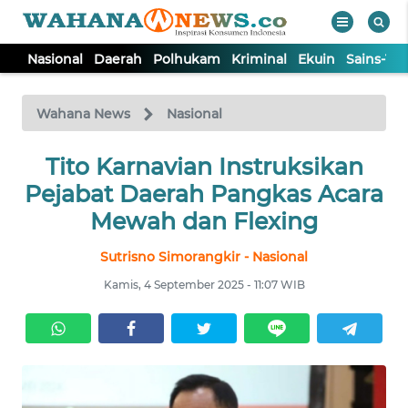
Nasional
Daerah
Polhukam
Kriminal
Ekuin
Sains-Te
WAHANA
Tutup
TV
Wahana News
Nasional
NASIONAL
Tito Karnavian Instruksikan
Pejabat Daerah Pangkas Acara
DAERAH
Mewah dan Flexing
Sutrisno Simorangkir - Nasional
POLHUKAM
Kamis, 4 September 2025 - 11:07 WIB
KRIMINAL
EKUIN