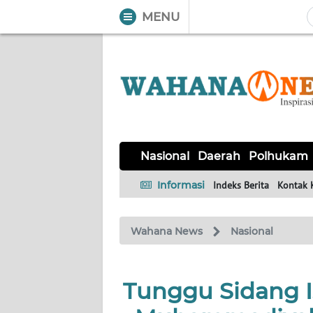
MENU
WAHANA
Tutup
TV
NASIONAL
DAERAH
POLHUKAM
KRIMINAL
EKUIN
SAINS-
KESEHATAN
INTERNASIONAL
Nasional
Daerah
Polhukam
TEKNO
Informasi
Indeks Berita
Kontak 
SERBA-
PENDIDIKAN
OLAHRAGA
OPINI
SERBI
Wahana News
Nasional
EDITORIAL
Tunggu Sidang I
Informasi