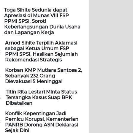
Toga Sihite Sedunia dapat
Apresiasi di Munas VIII FSP
PPMI SPSI, Soroti
Keberlangsungan Dunia Usaha
dan Lapangan Kerja
Arnod Sihite Terpilih Aklamasi
sebagai Ketua Umum FSP
2
PPMI SPSI, Hasilkan Sejumlah
Rekomendasi Strategis
Korban KMP Mutiara Santosa 2,
3
Sebanyak 232 Orang
Dievakuasi 5 Meninggal
Titin Rita Lestari Minta Status
4
Tersangka Kasus Suap BPK
Dibatalkan
Konflik Kepentingan Jadi
Pemicu Korupsi, Kementerian
5
PANRB Dorong ASN Deklarasi
Sejak Dini