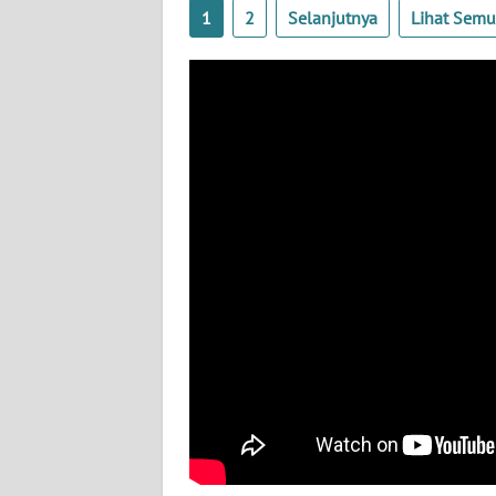
BABEL
1
2
Selanjutnya
Lihat Sem
WN
SUMBAR
WN
SUMSEL
WN
BENGKULU
WN
LAMPUNG
WN
JATENG
WN