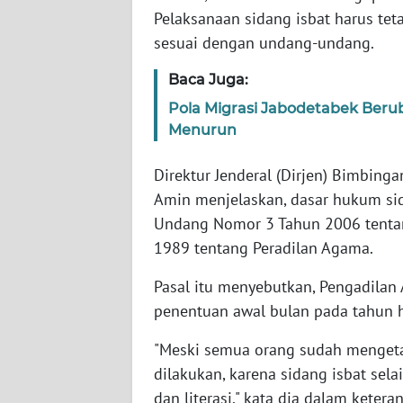
Pelaksanaan sidang isbat harus te
sesuai dengan undang-undang.
WN
NTT
Baca Juga:
Pola Migrasi Jabodetabek Beruba
WN
Menurun
KEPRI
Direktur Jenderal (Dirjen) Bimbin
WN
PAPUA
Amin menjelaskan, dasar hukum sid
Undang Nomor 3 Tahun 2006 tent
WN
1989 tentang Peradilan Agama.
PAPUA
BARAT
Pasal itu menyebutkan, Pengadilan
penentuan awal bulan pada tahun hi
WN
"Meski semua orang sudah mengetahu
RIAU
dilakukan, karena sidang isbat sel
dan literasi," kata dia dalam ketera
WN