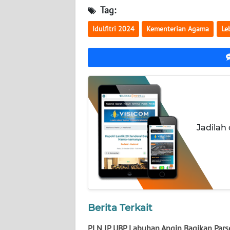
NUSANTARA
Tag:
Idulfitri 2024
Kementerian Agama
Le
WN
JOGJA
WN
JATIM
WN
BALI
Jadilah
WN
KALBAR
WN
KALTENG
Berita Terkait
WN
PLN IP UBP Labuhan Angin Bagikan Pars