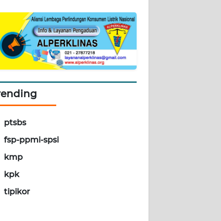
rending
ptsbs
fsp-ppmi-spsi
kmp
kpk
tipikor