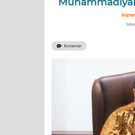
Muhammadiyah 
INDEKS
BERITA
Sopian
Selas
KONTAK
KAMI
Komentar
INFO
IKLAN
TENTANG
KAMI
PEDOMAN
MEDIA
SIBER
REDAKSI