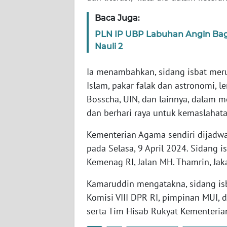
SERAMBI
Baca Juga:
WN
PLN IP UBP Labuhan Angin Bag
JAMBI
Nauli 2
Ia menambahkan, sidang isbat mer
WN
SULTRA
Islam, pakar falak dan astronomi, l
Bosscha, UIN, dan lainnya, dalam
WN
dan berhari raya untuk kemaslahat
NTB
Kementerian Agama sendiri dijadw
WN
pada Selasa, 9 April 2024. Sidang i
SULTENG
Kemenag RI, Jalan MH. Thamrin, Jaka
Kamaruddin mengatakna, sidang isba
WN
SULBAR
Komisi VIII DPR RI, pimpinan MUI, 
serta Tim Hisab Rukyat Kementeri
WN