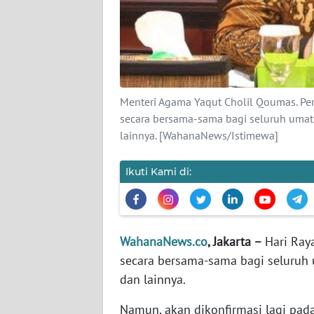
KARIR
DISCLAIMER
Wahana
News
Menteri Agama Yaqut Cholil Qoumas. Pem
Regional
secara bersama-sama bagi seluruh uma
lainnya. [WahanaNews/Istimewa]
WN
SUMUT
Ikuti Kami di:
WN
JAKARTA
WahanaNews.co
, Jakarta –
Hari Ray
WN
secara bersama-sama bagi seluruh
JABAR
dan lainnya.
WN
Namun, akan dikonfirmasi lagi pada
BANTEN