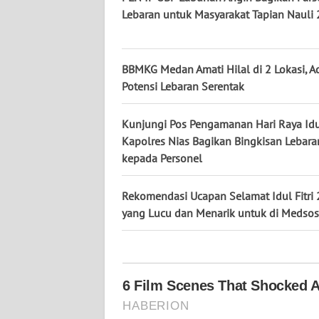
KALTARA
Lebaran untuk Masyarakat Tapian Nauli 
WN
KALSEL
BBMKG Medan Amati Hilal di 2 Lokasi, A
Potensi Lebaran Serentak
WN
KALTIM
Kunjungi Pos Pengamanan Hari Raya Idulf
Kapolres Nias Bagikan Bingkisan Lebara
WN
kepada Personel
SULSEL
Rekomendasi Ucapan Selamat Idul Fitri
WN
GORONTALO
yang Lucu dan Menarik untuk di Medsos
WN
SULUT
WN
MALUKU