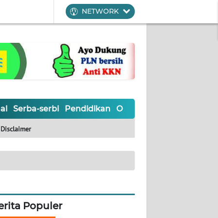
NETWORK
al
Serba-serbi
Pendidikan
Olahraga
Opini
Editoria
Disclaimer
erita Populer