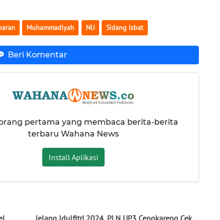
baran
Muhammadiyah
NU
Sidang Isbat
Beri Komentar
 orang pertama yang membaca berita-berita
terbaru Wahana News
Install Aplikasi
el
Jelang Idulfitri 2024, PLN UP3 Cengkareng Cek