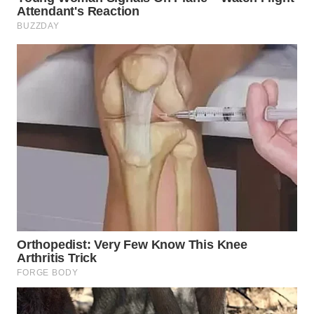
WN
MALUKU
WN
MALUT
WN
DAIRI
WN
DANAU
TOBA
WN
NIAS
WN
LANGKAT