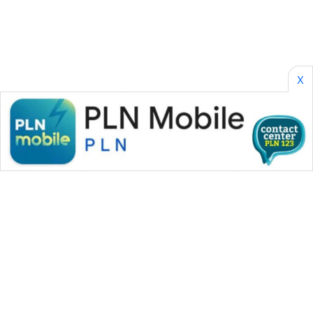
CILEUNGSI
NEWS
BERKAT
NEWS
X
BERAMPU
NEWS
ANUGERAH
NEWS
AKHLAK
ID
PERAPKI
NEWS