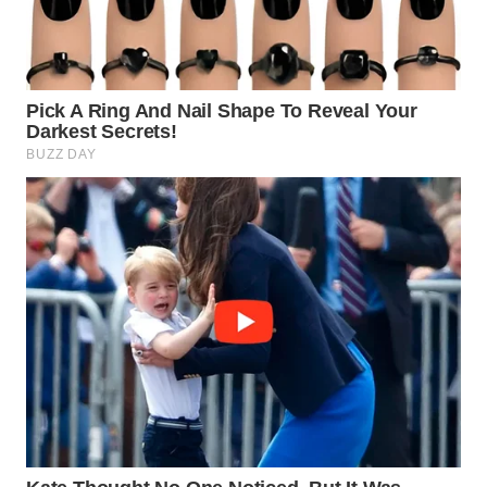
WN
BOGOR
WN
DEPOK
WN
TAPANULI
UTARA
WN
SAMOSIR
WN
PADANG
LAWAS