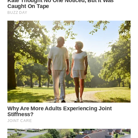
WN
SUMEDANG
WN
CIANJUR
WN
KEPULAUAN
SERIBU
WN
TANGERANG
WN
BINJAI
WN
CIREBON