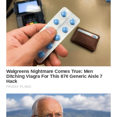
WN
NUSANTARA
WN
JOGJA
WN
JATIM
WN
BALI
WN
KALBAR
WN
KALTENG