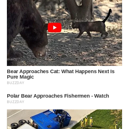
WN
TAPANULI
SELATAN
WN
TANJUNG
LESUNG
WN
KARO
WN
SIMALUNGUN
WN
LABUHANBATU
WN