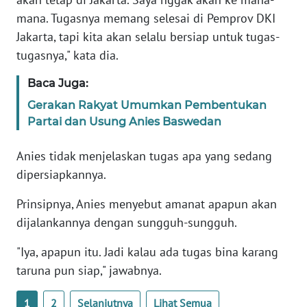
mana. Tugasnya memang selesai di Pemprov DKI
KARIR
Jakarta, tapi kita akan selalu bersiap untuk tugas-
tugasnya," kata dia.
DISCLAIMER
Baca Juga:
Wahana
Gerakan Rakyat Umumkan Pembentukan
News
Partai dan Usung Anies Baswedan
Regional
Anies tidak menjelaskan tugas apa yang sedang
WN
dipersiapkannya.
SUMUT
Prinsipnya, Anies menyebut amanat apapun akan
WN
dijalankannya dengan sungguh-sungguh.
JAKARTA
"Iya, apapun itu. Jadi kalau ada tugas bina karang
WN
taruna pun siap," jawabnya.
JABAR
1
2
Selanjutnya
Lihat Semua