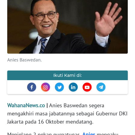
SAINS-TEKNO
KESEHATAN
INTERNASIONAL
SERBA-SERBI
Anies Baswedan.
PENDIDIKAN
Ikuti Kami di:
OLAHRAGA
OPINI
WahanaNews.co
|
Anies Baswedan segera
mengakhiri masa jabatannya sebagai Gubernur DKI
Jakarta pada 16 Oktober mendatang.
EDITORIAL
Menjelang 2 pekan purnatugas,
Anies
mengaku