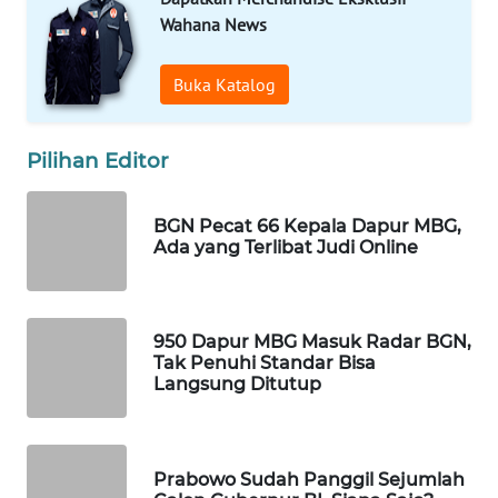
Wahana News
WN
NATUNA
Buka Katalog
WN
BINTAN
Pilihan Editor
WN
MANDALIKA
BGN Pecat 66 Kepala Dapur MBG,
Ada yang Terlibat Judi Online
WN
LIKUPANG
950 Dapur MBG Masuk Radar BGN,
WN
Tak Penuhi Standar Bisa
Langsung Ditutup
LABUANBAJO
WN
BORNEO
Prabowo Sudah Panggil Sejumlah