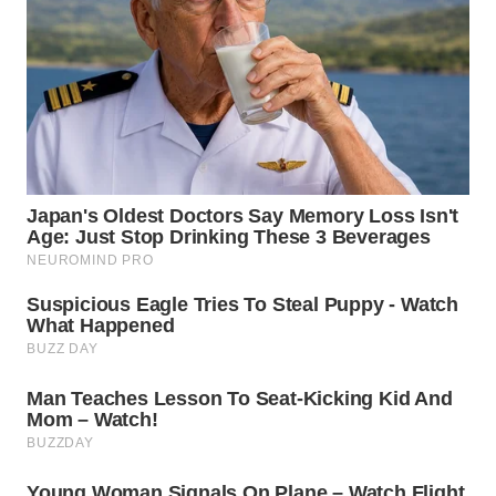
WN
KALTARA
WN
KALSEL
WN
KALTIM
WN
SULSEL
WN
GORONTALO
WN
SULUT