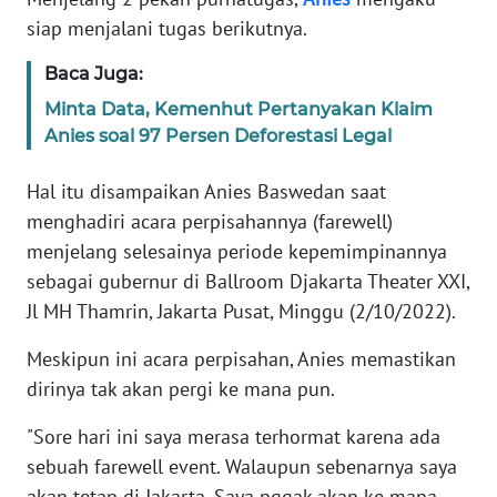
Informasi
siap menjalani tugas berikutnya.
INDEKS
Baca Juga:
BERITA
Minta Data, Kemenhut Pertanyakan Klaim
Anies soal 97 Persen Deforestasi Legal
KONTAK
KAMI
Hal itu disampaikan Anies Baswedan saat
menghadiri acara perpisahannya (farewell)
INFO
IKLAN
menjelang selesainya periode kepemimpinannya
sebagai gubernur di Ballroom Djakarta Theater XXI,
TENTANG
Jl MH Thamrin, Jakarta Pusat, Minggu (2/10/2022).
KAMI
Meskipun ini acara perpisahan, Anies memastikan
PEDOMAN
dirinya tak akan pergi ke mana pun.
MEDIA
SIBER
"Sore hari ini saya merasa terhormat karena ada
sebuah farewell event. Walaupun sebenarnya saya
REDAKSI
akan tetap di Jakarta. Saya nggak akan ke mana-