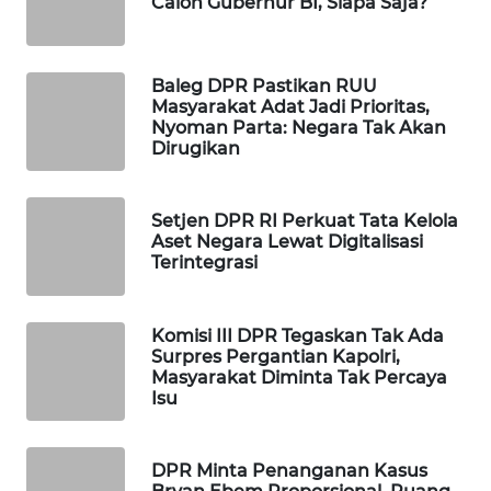
Calon Gubernur BI, Siapa Saja?
Wahana
Media
Group
Baleg DPR Pastikan RUU
Masyarakat Adat Jadi Prioritas,
WAHANA
Nyoman Parta: Negara Tak Akan
NEWS
Dirugikan
WAHANA
Setjen DPR RI Perkuat Tata Kelola
TANI
Aset Negara Lewat Digitalisasi
Terintegrasi
WAHANA
ADVOKAT
Komisi III DPR Tegaskan Tak Ada
Surpres Pergantian Kapolri,
WAHANA
Masyarakat Diminta Tak Percaya
INFRASTRUKTUR
Isu
WAHANA
KONSUMEN
DPR Minta Penanganan Kasus