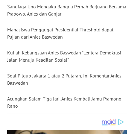
Sandiaga Uno Mengaku Bangga Pernah Berjuang Bersama
WN
Prabowo, Anies dan Ganjar
BABEL
Mahasiswa Penggugat Presidential Threshold dapat
WN
Pujian dari Anies Baswedan
SUMBAR
Kuliah Kebangsaan Anies Baswedan "Lentera Demokrasi
WN
SUMSEL
Jalan Menuju Keadilan Sosial"
WN
Soal Pilgub Jakarta 1 atau 2 Putaran, Ini Komentar Anies
BENGKULU
Baswedan
WN
Acungkan Salam Tiga Jari, Anies Kembali Jamu Pramono-
LAMPUNG
Rano
WN
JATENG