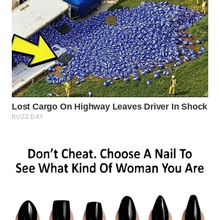
TAPANULI
TENGAH
WN DELI
SERDANG
WN
TEBING
TINGGI
WN
PAKPAK
WN
KARAWANG
WN
BEKASI