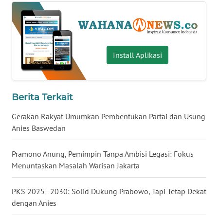
WN
SERAMBI
WN
Install Aplikasi
JAMBI
WN
Berita Terkait
SULTRA
Gerakan Rakyat Umumkan Pembentukan Partai dan Usung
WN
Anies Baswedan
NTB
Pramono Anung, Pemimpin Tanpa Ambisi Legasi: Fokus
WN
Menuntaskan Masalah Warisan Jakarta
SULTENG
PKS 2025–2030: Solid Dukung Prabowo, Tapi Tetap Dekat
WN
dengan Anies
SULBAR