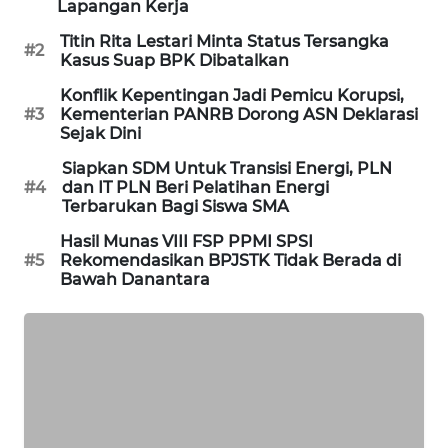
Lapangan Kerja
WAHANA
Titin Rita Lestari Minta Status Tersangka
SPORT
#2
Kasus Suap BPK Dibatalkan
Konflik Kepentingan Jadi Pemicu Korupsi,
WAHANA
#3
Kementerian PANRB Dorong ASN Deklarasi
UMKM
Sejak Dini
Siapkan SDM Untuk Transisi Energi, PLN
WAHANA
#4
dan IT PLN Beri Pelatihan Energi
SELEB
Terbarukan Bagi Siswa SMA
Hasil Munas VIII FSP PPMI SPSI
WAHANA
#5
Rekomendasikan BPJSTK Tidak Berada di
PERSONA
Bawah Danantara
WAHANA
OTOMOTIF
WAHANA
HEALTH