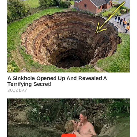
WN
INDRAMAYU
WN
KUNINGAN
WN
MAJALENGKA
WN
SUBANG
WN
SUKABUMI
WN
PURWAKARTA