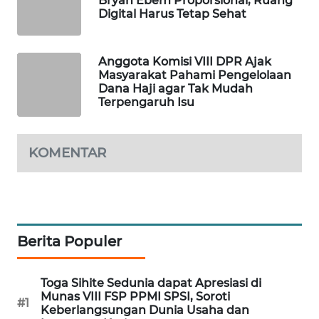
Bryan Ebem Proporsional, Ruang
Digital Harus Tetap Sehat
WAHANA
LISTRIK
Anggota Komisi VIII DPR Ajak
WAHANA
Masyarakat Pahami Pengelolaan
Dana Haji agar Tak Mudah
TRAVEL
Terpengaruh Isu
WAHANA
TV
KOMENTAR
WAHANANEWS
ID
WAHANANEWS
Berita Populer
CO ID
Toga Sihite Sedunia dapat Apresiasi di
WAHANANEWS
Munas VIII FSP PPMI SPSI, Soroti
NET
#1
Keberlangsungan Dunia Usaha dan