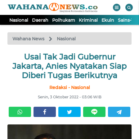
Nasional
Daerah
Polhukam
Kriminal
Ekuin
Sains-Te
WAHANA
Tutup
TV
Wahana News
Nasional
NASIONAL
Usai Tak Jadi Gubernur
Jakarta, Anies Nyatakan Siap
DAERAH
Diberi Tugas Berikutnya
Redaksi - Nasional
POLHUKAM
Senin, 3 Oktober 2022 - 03:06 WIB
KRIMINAL
EKUIN