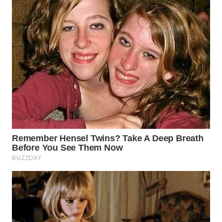
WN
BOGOR
WN
DEPOK
WN
TAPANULI
UTARA
WN
SAMOSIR
WN
PADANG
LAWAS