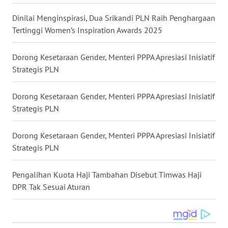
WN
Dinilai Menginspirasi, Dua Srikandi PLN Raih Penghargaan
KALTARA
Tertinggi Women’s Inspiration Awards 2025
WN
Dorong Kesetaraan Gender, Menteri PPPA Apresiasi Inisiatif
KALSEL
Strategis PLN
WN
Dorong Kesetaraan Gender, Menteri PPPA Apresiasi Inisiatif
KALTIM
Strategis PLN
WN
SULSEL
Dorong Kesetaraan Gender, Menteri PPPA Apresiasi Inisiatif
Strategis PLN
WN
GORONTALO
Pengalihan Kuota Haji Tambahan Disebut Timwas Haji
DPR Tak Sesuai Aturan
WN
SULUT