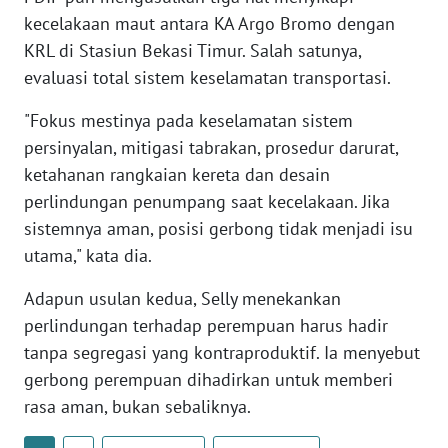
kecelakaan maut antara KA Argo Bromo dengan
WN
KRL di Stasiun Bekasi Timur. Salah satunya,
SERAMBI
evaluasi total sistem keselamatan transportasi.
WN
"Fokus mestinya pada keselamatan sistem
JAMBI
persinyalan, mitigasi tabrakan, prosedur darurat,
ketahanan rangkaian kereta dan desain
WN
perlindungan penumpang saat kecelakaan. Jika
SULTRA
sistemnya aman, posisi gerbong tidak menjadi isu
utama," kata dia.
WN
NTB
Adapun usulan kedua, Selly menekankan
perlindungan terhadap perempuan harus hadir
WN
SULTENG
tanpa segregasi yang kontraproduktif. Ia menyebut
gerbong perempuan dihadirkan untuk memberi
WN
rasa aman, bukan sebaliknya.
SULBAR