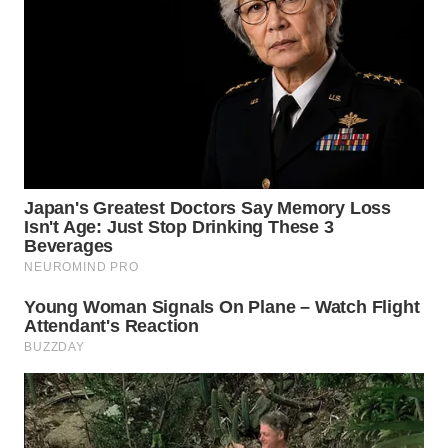
WN
TAPANULI
SELATAN
WN
TANJUNG
LESUNG
WN
KARO
WN
SIMALUNGUN
WN
LABUHANBATU
WN