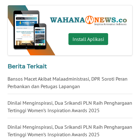
WN
NUSANTARA
WN
JOGJA
Install Aplikasi
WN
JATIM
Berita Terkait
WN
Bansos Macet Akibat Malaadministrasi, DPR Soroti Peran
BALI
Perbankan dan Petugas Lapangan
WN
Dinilai Menginspirasi, Dua Srikandi PLN Raih Penghargaan
KALBAR
Tertinggi Women’s Inspiration Awards 2025
WN
Dinilai Menginspirasi, Dua Srikandi PLN Raih Penghargaan
KALTENG
Tertinggi Women’s Inspiration Awards 2025