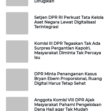
Dirugikan
WAHANA
DESA
WISATA
Setjen DPR RI Perkuat Tata Kelola
Aset Negara Lewat Digitalisasi
Terintegrasi
LAPAK
WAHANA
Komisi III DPR Tegaskan Tak Ada
Wahana
Surpres Pergantian Kapolri,
Network
Masyarakat Diminta Tak Percaya
Isu
KONSUMEN
LISTRIK
DPR Minta Penanganan Kasus
Bryan Ebem Proporsional, Ruang
MASYARAKAT
Digital Harus Tetap Sehat
KELISTRIKAN
Anggota Komisi VIII DPR Ajak
WALINKI
Masyarakat Pahami Pengelolaan
ID
Dana Haji agar Tak Mudah