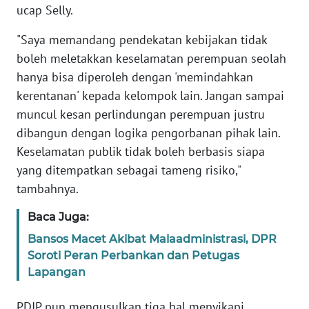
ucap Selly.
WN
BANTEN
"Saya memandang pendekatan kebijakan tidak
boleh meletakkan keselamatan perempuan seolah
WN
hanya bisa diperoleh dengan 'memindahkan
NTT
kerentanan' kepada kelompok lain. Jangan sampai
muncul kesan perlindungan perempuan justru
WN
KEPRI
dibangun dengan logika pengorbanan pihak lain.
Keselamatan publik tidak boleh berbasis siapa
WN
yang ditempatkan sebagai tameng risiko,"
PAPUA
tambahnya.
WN
Baca Juga:
PAPUA
Bansos Macet Akibat Malaadministrasi, DPR
BARAT
Soroti Peran Perbankan dan Petugas
Lapangan
WN
RIAU
PDIP pun mengusulkan tiga hal menyikapi