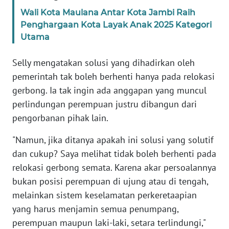
Wali Kota Maulana Antar Kota Jambi Raih
KARIR
Penghargaan Kota Layak Anak 2025 Kategori
Utama
DISCLAIMER
Selly mengatakan solusi yang dihadirkan oleh
pemerintah tak boleh berhenti hanya pada relokasi
Wahana
News
gerbong. Ia tak ingin ada anggapan yang muncul
Regional
perlindungan perempuan justru dibangun dari
pengorbanan pihak lain.
WN
SUMUT
"Namun, jika ditanya apakah ini solusi yang solutif
dan cukup? Saya melihat tidak boleh berhenti pada
WN
relokasi gerbong semata. Karena akar persoalannya
JAKARTA
bukan posisi perempuan di ujung atau di tengah,
melainkan sistem keselamatan perkeretaapian
WN
yang harus menjamin semua penumpang,
JABAR
perempuan maupun laki-laki, setara terlindungi,"