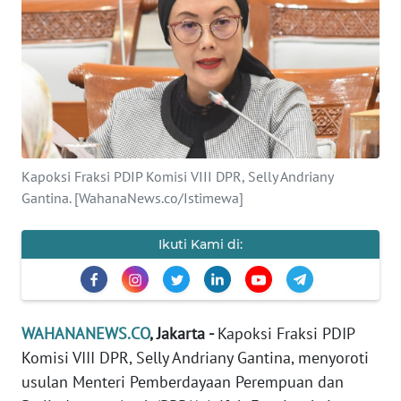
SAINS-TEKNO
KESEHATAN
INTERNASIONAL
SERBA-SERBI
Kapoksi Fraksi PDIP Komisi VIII DPR, Selly Andriany
Gantina. [WahanaNews.co/Istimewa]
PENDIDIKAN
Ikuti Kami di:
OLAHRAGA
OPINI
WAHANANEWS.CO
, Jakarta -
Kapoksi Fraksi PDIP
Komisi VIII DPR, Selly Andriany Gantina, menyoroti
EDITORIAL
usulan Menteri Pemberdayaan Perempuan dan