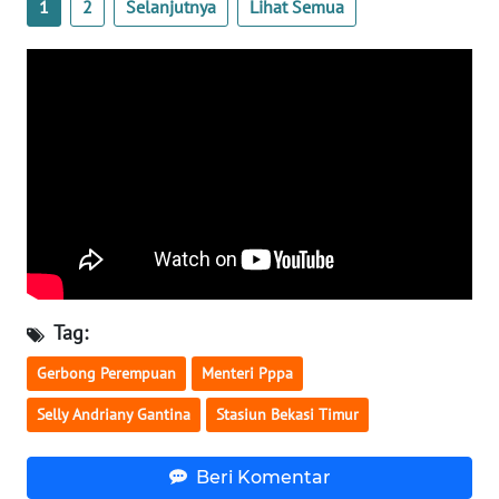
1
2
Selanjutnya
Lihat Semua
WN
BABEL
WN
SUMBAR
WN
SUMSEL
WN
BENGKULU
Tag:
WN
Gerbong Perempuan
Menteri Pppa
LAMPUNG
Selly Andriany Gantina
Stasiun Bekasi Timur
WN
JATENG
Beri Komentar