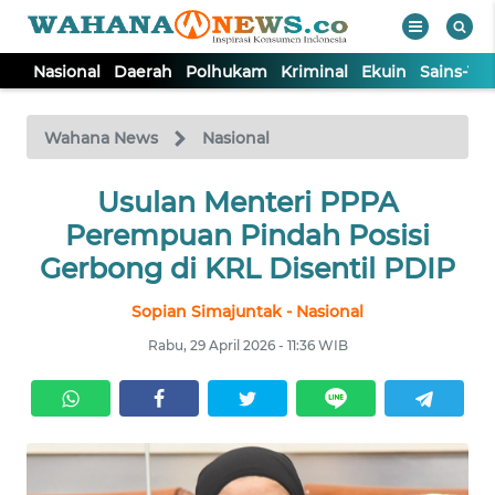
Nasional
Daerah
Polhukam
Kriminal
Ekuin
Sains-Te
WAHANA
Tutup
TV
Wahana News
Nasional
NASIONAL
Usulan Menteri PPPA
Perempuan Pindah Posisi
DAERAH
Gerbong di KRL Disentil PDIP
Sopian Simajuntak - Nasional
POLHUKAM
Rabu, 29 April 2026 - 11:36 WIB
KRIMINAL
EKUIN