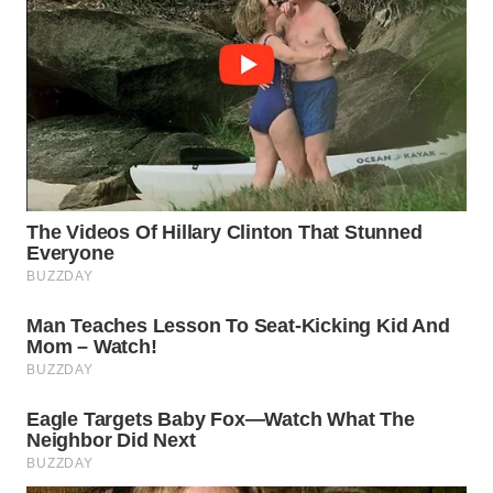
TAPANULI
TENGAH
WN DELI
SERDANG
WN
TEBING
TINGGI
WN
PAKPAK
WN
KARAWANG
WN
BEKASI