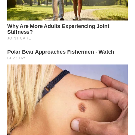
WN
INDRAMAYU
WN
KUNINGAN
WN
MAJALENGKA
WN
SUBANG
WN
SUKABUMI
WN
PURWAKARTA