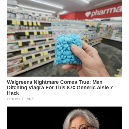
WN
MALUKU
WN
MALUT
WN
DAIRI
WN
DANAU
TOBA
WN
NIAS
WN
LANGKAT