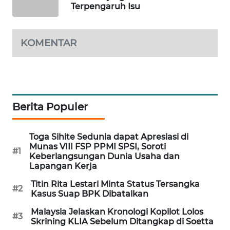
Terpengaruh Isu
MAWAKA
ID
KOMENTAR
MARTABAT
NET
PLN
WATCH
Berita Populer
MKLI
Toga Sihite Sedunia dapat Apresiasi di
Munas VIII FSP PPMI SPSI, Soroti
#1
Keberlangsungan Dunia Usaha dan
LPKKI
Lapangan Kerja
Titin Rita Lestari Minta Status Tersangka
LKKI
#2
Kasus Suap BPK Dibatalkan
Malaysia Jelaskan Kronologi Kopilot Lolos
KOPEKLIN
#3
Skrining KLIA Sebelum Ditangkap di Soetta