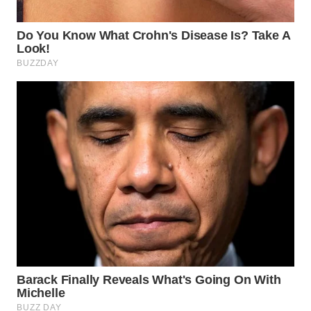
WN
PRIANGAN
TIMUR
WN
SEMARANG
WN
SOLO
WN
BOROBUDUR
WN
MADURA
WN
SURABAYA