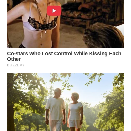
WN
SUMEDANG
WN
CIANJUR
WN
KEPULAUAN
SERIBU
WN
TANGERANG
WN
BINJAI
WN
CIREBON