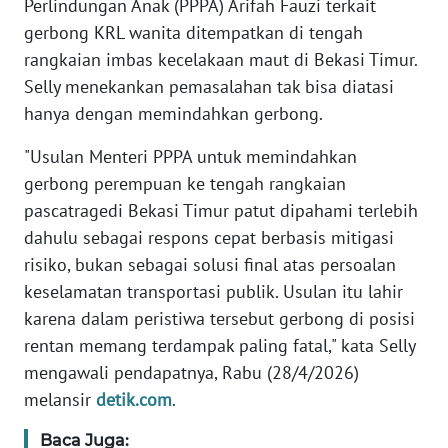
Perlindungan Anak (PPPA) Arifah Fauzi terkait
Informasi
gerbong KRL wanita ditempatkan di tengah
INDEKS
rangkaian imbas kecelakaan maut di Bekasi Timur.
BERITA
Selly menekankan pemasalahan tak bisa diatasi
hanya dengan memindahkan gerbong.
KONTAK
KAMI
"Usulan Menteri PPPA untuk memindahkan
gerbong perempuan ke tengah rangkaian
INFO
pascatragedi Bekasi Timur patut dipahami terlebih
IKLAN
dahulu sebagai respons cepat berbasis mitigasi
risiko, bukan sebagai solusi final atas persoalan
TENTANG
keselamatan transportasi publik. Usulan itu lahir
KAMI
karena dalam peristiwa tersebut gerbong di posisi
rentan memang terdampak paling fatal," kata Selly
PEDOMAN
MEDIA
mengawali pendapatnya, Rabu (28/4/2026)
SIBER
melansir
detik.com
.
Baca Juga:
REDAKSI