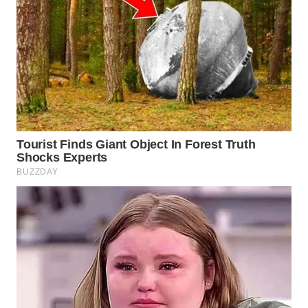
Wahana
Media
Group
WAHANA
NEWS
WAHANA
TANI
WAHANA
ADVOKAT
WAHANA
INFRASTRUKTUR
WAHANA
KONSUMEN