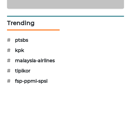
SIBARAGAS
NEWS
Trending
METRO
SIANTAR
#
ptsbs
NEWS
#
kpk
METRO
#
malaysia-airlines
MEDAN
NEWS
#
tipikor
#
fsp-ppmi-spsi
METRO
JAKARTA
NEWS
KRT
NEWS