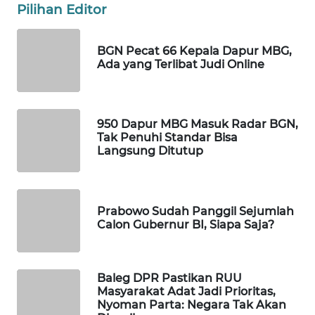
Pilihan Editor
WAHANA
SPORT
BGN Pecat 66 Kepala Dapur MBG,
Ada yang Terlibat Judi Online
WAHANA
UMKM
WAHANA
950 Dapur MBG Masuk Radar BGN,
SELEB
Tak Penuhi Standar Bisa
Langsung Ditutup
WAHANA
PERSONA
Prabowo Sudah Panggil Sejumlah
Calon Gubernur BI, Siapa Saja?
WAHANA
OTOMOTIF
Baleg DPR Pastikan RUU
WAHANA
Masyarakat Adat Jadi Prioritas,
HEALTH
Nyoman Parta: Negara Tak Akan