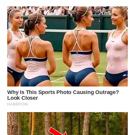
WN
NATUNA
WN
BINTAN
WN
MANDALIKA
WN
LIKUPANG
WN
LABUANBAJO
WN
BORNEO