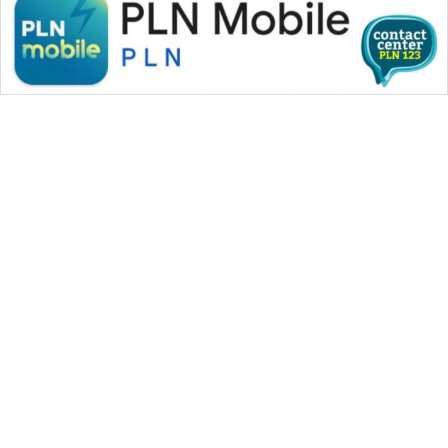
WAHANA MEDIA GROUP
|
|
|
WAHANA NEWS co
WAHANA TANI
WAHANA ADVOKAT
|
|
WAHANA INFRASTRUKTUR
WAHANA KONSUMEN
|
|
|
WAHANA LISTRIK
WAHANA TRAVEL
WAHANA TV
|
|
|
WAHANANEWS id
WAHANANEWS CO ID
WAHANANEWS NET