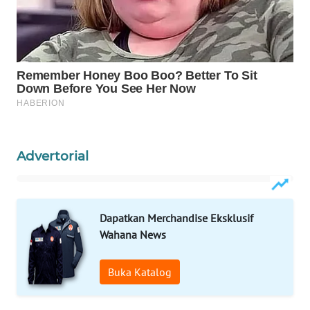
WAHANA
LISTRIK
WAHANA
TRAVEL
WAHANA
TV
Advertorial
WAHANANEWS
ID
Dapatkan Merchandise Eksklusif
WAHANANEWS
Wahana News
CO ID
Buka Katalog
WAHANANEWS
NET