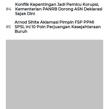
Konflik Kepentingan Jadi Pemicu Korupsi,
PORTAL
#4
Kementerian PANRB Dorong ASN Deklarasi
KONSUMEN
Sejak Dini
Arnod Sihite Aklamasi Pimpin FSP PPMI
FORWAMKI
#5
SPSI, Ini 10 Poin Perjuangan Kesejahteraan
Buruh
ALPERKLINAS
FORJASIDA
TAMBANG
NEWS
SITUNGIR
NEWS
SIDIKALANG
NEWS