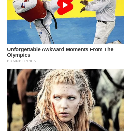
WN
BOGOR
WN
DEPOK
WN
TAPANULI
UTARA
WN
SAMOSIR
WN
PADANG
LAWAS