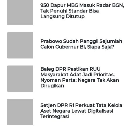
950 Dapur MBG Masuk Radar BGN,
WAHANA
Tak Penuhi Standar Bisa
DESA
Langsung Ditutup
WISATA
LAPAK
WAHANA
Prabowo Sudah Panggil Sejumlah
Calon Gubernur BI, Siapa Saja?
Wahana
Network
Baleg DPR Pastikan RUU
Masyarakat Adat Jadi Prioritas,
KONSUMEN
Nyoman Parta: Negara Tak Akan
LISTRIK
Dirugikan
MASYARAKAT
KELISTRIKAN
Setjen DPR RI Perkuat Tata Kelola
Aset Negara Lewat Digitalisasi
Terintegrasi
WALINKI
ID