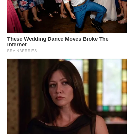
WN
NATUNA
WN
BINTAN
WN
MANDALIKA
WN
LIKUPANG
WN
LABUANBAJO
WN
BORNEO