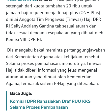
Informasi
setengah dari kuota tambahan 20 ribu untuk
jamaah haji reguler menjadi haji plus (ONH Plus)
INDEKS
BERITA
dinilai Anggota Tim Pengawas (Timwas) Haji DPR
RI Selly Andriany Gantina tak sesuai aturan dan
KONTAK
tidak sesuai dengan kesepakatan yang dibuat oleh
KAMI
Komisi VIII DPR RI.
Dia mengaku bakal meminta pertanggungjawaban
INFO
IKLAN
dari Kementerian Agama atas kebijakan tersebut.
Selama proses pembahasan, menurutnya, Timwas
TENTANG
Haji tidak diberi informasi yang jelas mengenai
KAMI
aturan-aturan yang dibuat oleh Kementerian
Agama, termasuk sistem E-Hajj yang diterapkan.
PEDOMAN
MEDIA
Baca Juga:
SIBER
Komisi I DPR Rahasiakan Draf RUU KKS
Selama Proses Pembahasan
REDAKSI