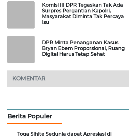
Komisi III DPR Tegaskan Tak Ada
MAWAKA
Surpres Pergantian Kapolri,
Masyarakat Diminta Tak Percaya
ID
Isu
MARTABAT
NET
DPR Minta Penanganan Kasus
Bryan Ebem Proporsional, Ruang
Digital Harus Tetap Sehat
PLN
WATCH
MKLI
KOMENTAR
LPKKI
LKKI
Berita Populer
KOPEKLIN
Toga Sihite Sedunia dapat Apresiasi di