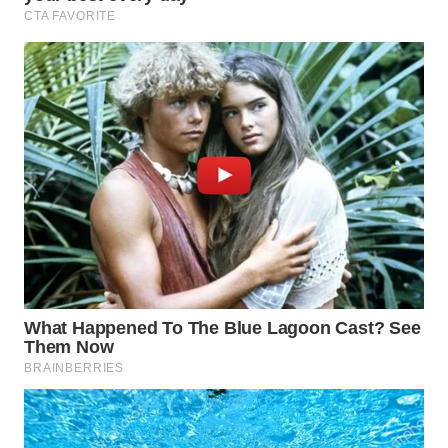
WN
INDRAMAYU
WN
KUNINGAN
WN
MAJALENGKA
WN
SUBANG
WN
SUKABUMI
WN
PURWAKARTA