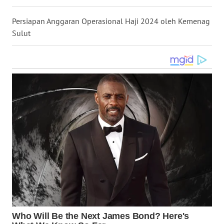
WN
Persiapan Anggaran Operasional Haji 2024 oleh Kemenag
KALTARA
Sulut
WN
KALSEL
WN
KALTIM
WN
SULSEL
WN
GORONTALO
WN
SULUT