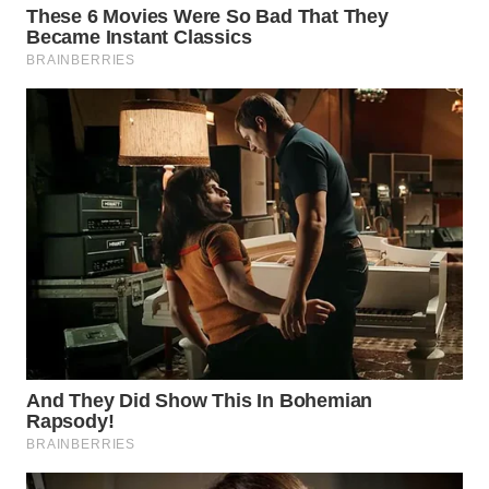
WN
TAPANULI
SELATAN
WN
TANJUNG
LESUNG
WN
KARO
WN
SIMALUNGUN
WN
LABUHANBATU
WN