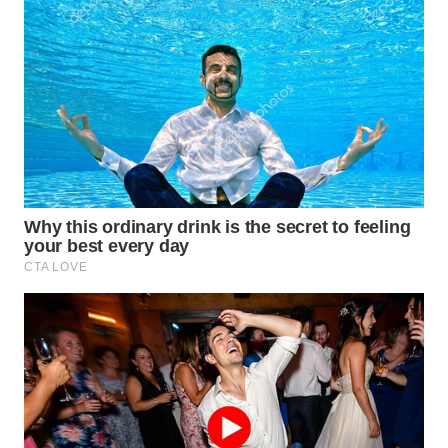
WN
PRIANGAN
TIMUR
WN
SEMARANG
WN
SOLO
WN
BOROBUDUR
WN
MADURA
WN
SURABAYA