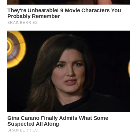
Wahana
Media
Group
WAHANA
NEWS
WAHANA
TANI
WAHANA
ADVOKAT
WAHANA
INFRASTRUKTUR
WAHANA
KONSUMEN