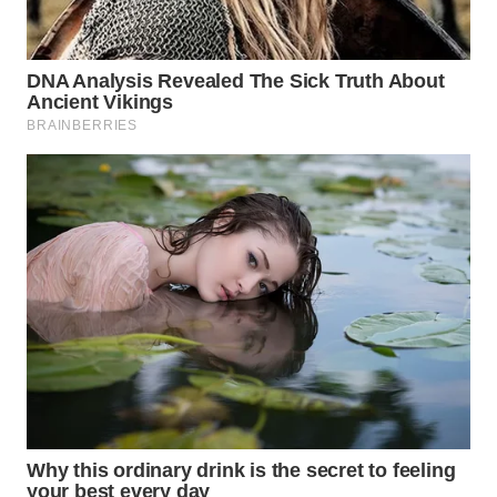
WN
SUMEDANG
WN
CIANJUR
WN
KEPULAUAN
SERIBU
WN
TANGERANG
WN
BINJAI
WN
CIREBON