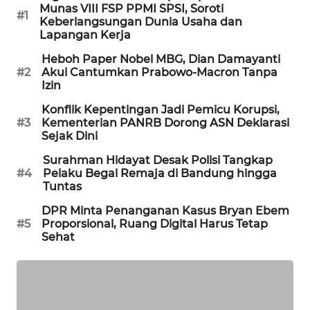
Munas VIII FSP PPMI SPSI, Soroti
PORTAL
#1
Keberlangsungan Dunia Usaha dan
KONSUMEN
Lapangan Kerja
Heboh Paper Nobel MBG, Dian Damayanti
FORWAMKI
#2
Akui Cantumkan Prabowo-Macron Tanpa
Izin
ALPERKLINAS
Konflik Kepentingan Jadi Pemicu Korupsi,
#3
Kementerian PANRB Dorong ASN Deklarasi
Sejak Dini
FORJASIDA
Surahman Hidayat Desak Polisi Tangkap
#4
Pelaku Begal Remaja di Bandung hingga
TAMBANG
Tuntas
NEWS
DPR Minta Penanganan Kasus Bryan Ebem
#5
Proporsional, Ruang Digital Harus Tetap
SITUNGIR
Sehat
NEWS
SIDIKALANG
NEWS