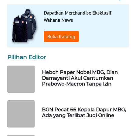
WAHANA
Dapatkan Merchandise Eksklusif
SPORT
Wahana News
WAHANA
Buka Katalog
UMKM
WAHANA
Pilihan Editor
SELEB
Heboh Paper Nobel MBG, Dian
WAHANA
Damayanti Akui Cantumkan
PERSONA
Prabowo-Macron Tanpa Izin
WAHANA
OTOMOTIF
BGN Pecat 66 Kepala Dapur MBG,
Ada yang Terlibat Judi Online
WAHANA
HEALTH