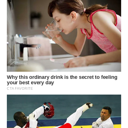
TAPANULI
TENGAH
WN DELI
SERDANG
WN
TEBING
TINGGI
WN
PAKPAK
WN
KARAWANG
WN
BEKASI