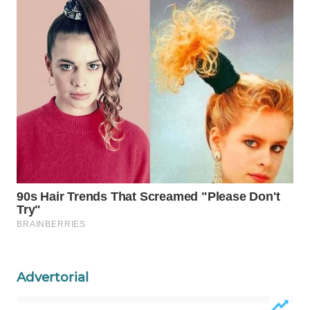
WAHANA
LISTRIK
WAHANA
TRAVEL
WAHANA
TV
WAHANANEWS
ID
WAHANANEWS
CO ID
Advertorial
WAHANANEWS
NET