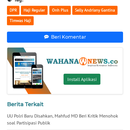
WN
DPR
Haji Reguler
Onh Plus
Selly Andriany Gantina
BABEL
Timwas Haji
WN
SUMBAR
Beri Komentar
WN
SUMSEL
WN
Install Aplikasi
BENGKULU
WN
LAMPUNG
Berita Terkait
UU Polri Baru Disahkan, Mahfud MD Beri Kritik Menohok
WN
JATENG
soal Partisipasi Publik