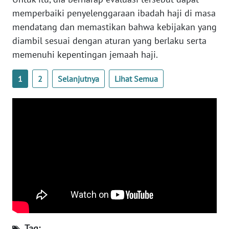
memperbaiki penyelenggaraan ibadah haji di masa
WN
mendatang dan memastikan bahwa kebijakan yang
SERAMBI
diambil sesuai dengan aturan yang berlaku serta
memenuhi kepentingan jemaah haji.
WN
JAMBI
1
2
Selanjutnya
Lihat Semua
WN
SULTRA
WN
NTB
WN
SULTENG
WN
SULBAR
Tag: