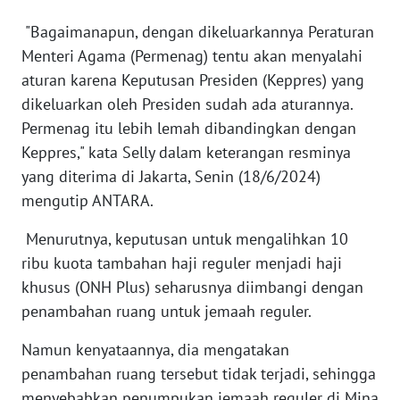
"Bagaimanapun, dengan dikeluarkannya Peraturan
KARIR
Menteri Agama (Permenag) tentu akan menyalahi
aturan karena Keputusan Presiden (Keppres) yang
DISCLAIMER
dikeluarkan oleh Presiden sudah ada aturannya.
Permenag itu lebih lemah dibandingkan dengan
Wahana
Keppres," kata Selly dalam keterangan resminya
News
Regional
yang diterima di Jakarta, Senin (18/6/2024)
mengutip ANTARA.
WN
SUMUT
Menurutnya, keputusan untuk mengalihkan 10
ribu kuota tambahan haji reguler menjadi haji
WN
khusus (ONH Plus) seharusnya diimbangi dengan
JAKARTA
penambahan ruang untuk jemaah reguler.
Namun kenyataannya, dia mengatakan
WN
JABAR
penambahan ruang tersebut tidak terjadi, sehingga
menyebabkan penumpukan jemaah reguler di Mina