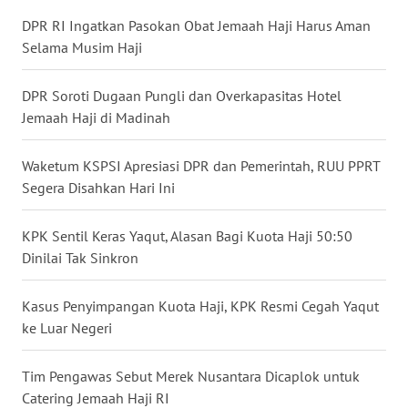
WN
DPR RI Ingatkan Pasokan Obat Jemaah Haji Harus Aman
NUSANTARA
Selama Musim Haji
WN
DPR Soroti Dugaan Pungli dan Overkapasitas Hotel
JOGJA
Jemaah Haji di Madinah
WN
Waketum KSPSI Apresiasi DPR dan Pemerintah, RUU PPRT
JATIM
Segera Disahkan Hari Ini
WN
KPK Sentil Keras Yaqut, Alasan Bagi Kuota Haji 50:50
BALI
Dinilai Tak Sinkron
WN
Kasus Penyimpangan Kuota Haji, KPK Resmi Cegah Yaqut
KALBAR
ke Luar Negeri
WN
Tim Pengawas Sebut Merek Nusantara Dicaplok untuk
KALTENG
Catering Jemaah Haji RI