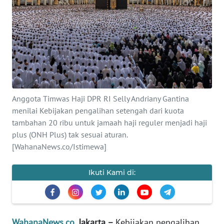
SAINS-TEKNO
KESEHATAN
INTERNASIONAL
SERBA-SERBI
Anggota Timwas Haji DPR RI Selly Andriany Gantina
menilai Kebijakan pengalihan setengah dari kuota
PENDIDIKAN
tambahan 20 ribu untuk jamaah haji reguler menjadi haji
plus (ONH Plus) tak sesuai aturan.
OLAHRAGA
[WahanaNews.co/Istimewa]
Ikuti Kami di:
OPINI
EDITORIAL
WahanaNews.co
, Jakarta –
Kebijakan pengalihan