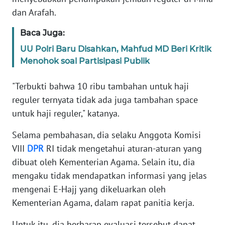
WN
dan Arafah.
BANTEN
Baca Juga:
WN
UU Polri Baru Disahkan, Mahfud MD Beri Kritik
NTT
Menohok soal Partisipasi Publik
WN
"Terbukti bahwa 10 ribu tambahan untuk haji
KEPRI
reguler ternyata tidak ada juga tambahan space
untuk haji reguler," katanya.
WN
PAPUA
Selama pembahasan, dia selaku Anggota Komisi
VIII
DPR
RI tidak mengetahui aturan-aturan yang
WN
dibuat oleh Kementerian Agama. Selain itu, dia
PAPUA
mengaku tidak mendapatkan informasi yang jelas
BARAT
mengenai E-Hajj yang dikeluarkan oleh
Kementerian Agama, dalam rapat panitia kerja.
WN
RIAU
Untuk itu, dia berharap evaluasi tersebut dapat