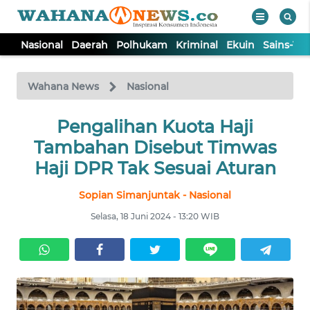
Nasional
Daerah
Polhukam
Kriminal
Ekuin
Sains-Te
WAHANA
Tutup
TV
Wahana News
Nasional
NASIONAL
Pengalihan Kuota Haji
Tambahan Disebut Timwas
DAERAH
Haji DPR Tak Sesuai Aturan
Sopian Simanjuntak - Nasional
POLHUKAM
Selasa, 18 Juni 2024 - 13:20 WIB
KRIMINAL
EKUIN