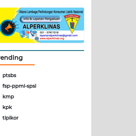
rending
ptsbs
fsp-ppmi-spsi
kmp
kpk
tipikor