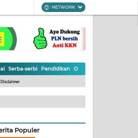
NETWORK
al
Serba-serbi
Pendidikan
Olahraga
Opini
Editoria
Disclaimer
erita Populer