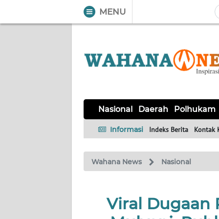
MENU
WAHANA
Tutup
TV
NASIONAL
DAERAH
POLHUKAM
KRIMINAL
EKUIN
SAINS-
KESEHATAN
INTERNASIONAL
Nasional
Daerah
Polhukam
TEKNO
Informasi
Indeks Berita
Kontak 
SERBA-
PENDIDIKAN
OLAHRAGA
OPINI
SERBI
Wahana News
Nasional
EDITORIAL
Viral Dugaan
Informasi