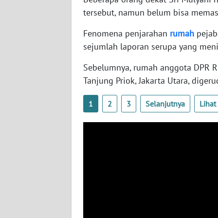
SERAMBI
tersebut, namun belum bisa memas
Fenomena penjarahan
rumah
pejaba
WN
JAMBI
sejumlah laporan serupa yang meni
Sebelumnya, rumah anggota DPR R
WN
SULTRA
Tanjung Priok, Jakarta Utara, dige
1
2
3
Selanjutnya
Liha
WN
NTB
WN
SULTENG
WN
SULBAR
WN