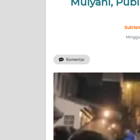
Mulyani, Pub
INDEKS
BERITA
KONTAK
Sutris
KAMI
Minggu,
INFO
IKLAN
Komentar
TENTANG
KAMI
PEDOMAN
MEDIA
SIBER
REDAKSI