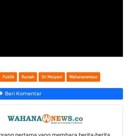
Publik
Rumah
Sri Mulyani
Wahananewsco
Beri Komentar
 orang pertama yang membaca berita-berita