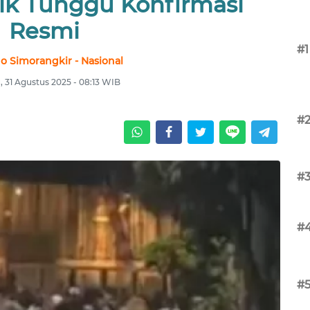
lik Tunggu Konfirmasi
Resmi
#1
no Simorangkir - Nasional
 31 Agustus 2025 - 08:13 WIB
#
#
#
#