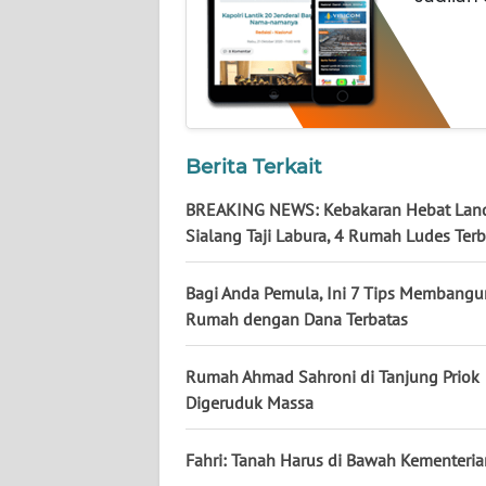
NUSANTARA
WN
JOGJA
WN
Berita Terkait
JATIM
BREAKING NEWS: Kebakaran Hebat Lan
WN
Sialang Taji Labura, 4 Rumah Ludes Ter
BALI
Bagi Anda Pemula, Ini 7 Tips Membangu
WN
Rumah dengan Dana Terbatas
KALBAR
Rumah Ahmad Sahroni di Tanjung Priok
WN
Digeruduk Massa
KALTENG
Fahri: Tanah Harus di Bawah Kementeri
WN