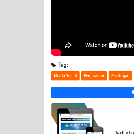
BABEL
WN
SUMBAR
WN
SUMSEL
WN
Tag:
BENGKULU
Media Sosial
Penjarahan
Postingan
WN
LAMPUNG
WN
JATENG
WN
Jadilah