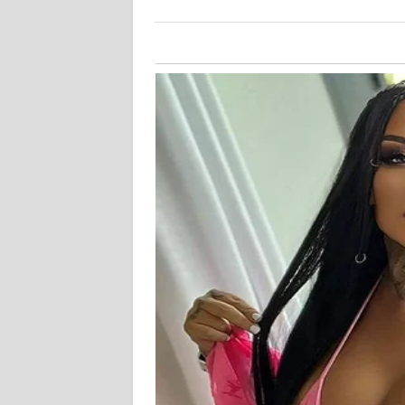
KALTARA
WN
KALSEL
WN
KALTIM
WN
SULSEL
WN
GORONTALO
WN
SULUT
WN
MALUKU