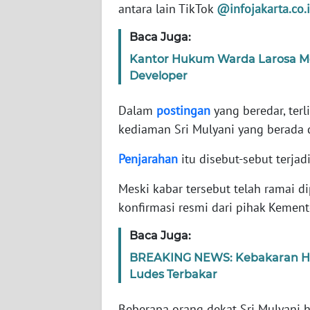
antara lain TikTok
@infojakarta.co.
WN
Baca Juga:
NTT
Kantor Hukum Warda Larosa M
Developer
WN
KEPRI
Dalam
postingan
yang beredar, ter
kediaman Sri Mulyani yang berada 
WN
PAPUA
Penjarahan
itu disebut-sebut terjadi
Meski kabar tersebut telah ramai 
WN
PAPUA
konfirmasi resmi dari pihak Kemen
BARAT
Baca Juga:
WN
BREAKING NEWS: Kebakaran Heb
RIAU
Ludes Terbakar
WN
Beberapa orang dekat Sri Mulyani