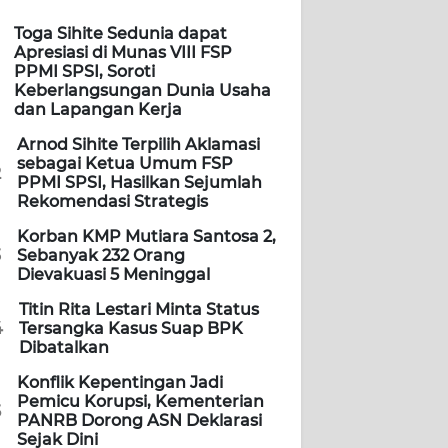
Toga Sihite Sedunia dapat
Apresiasi di Munas VIII FSP
PPMI SPSI, Soroti
Keberlangsungan Dunia Usaha
dan Lapangan Kerja
Arnod Sihite Terpilih Aklamasi
sebagai Ketua Umum FSP
2
PPMI SPSI, Hasilkan Sejumlah
Rekomendasi Strategis
Korban KMP Mutiara Santosa 2,
3
Sebanyak 232 Orang
Dievakuasi 5 Meninggal
Titin Rita Lestari Minta Status
4
Tersangka Kasus Suap BPK
Dibatalkan
Konflik Kepentingan Jadi
Pemicu Korupsi, Kementerian
5
PANRB Dorong ASN Deklarasi
Sejak Dini