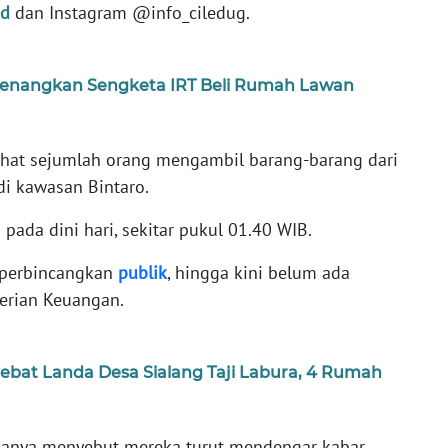
id
dan Instagram @info_ciledug.
enangkan Sengketa IRT Beli Rumah Lawan
lihat sejumlah orang mengambil barang-barang dari
di kawasan Bintaro.
 pada dini hari, sekitar pukul 01.40 WIB.
diperbincangkan
publik
, hingga kini belum ada
terian Keuangan.
at Landa Desa Sialang Taji Labura, 4 Rumah
 hanya menyebut mereka turut mendengar kabar