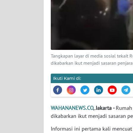
KARIR
DISCLAIMER
Wahana
News
Regional
Tangkapan layar di media sosial tekait
WN
dikabarkan ikut menjadi sasaran penj
SUMUT
Ikuti Kami di:
WN
JAKARTA
WN
WAHANANEWS.CO
, Jakarta -
Rumah 
JABAR
dikabarkan ikut menjadi sasaran p
WN
Informasi ini pertama kali mencua
BANTEN