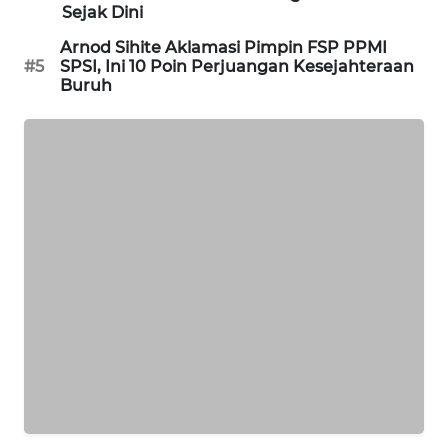
Sejak Dini
PORTAL
KONSUMEN
Arnod Sihite Aklamasi Pimpin FSP PPMI
#5
SPSI, Ini 10 Poin Perjuangan Kesejahteraan
Buruh
FORWAMKI
ALPERKLINAS
FORJASIDA
TAMBANG
NEWS
SITUNGIR
NEWS
SIDIKALANG
NEWS