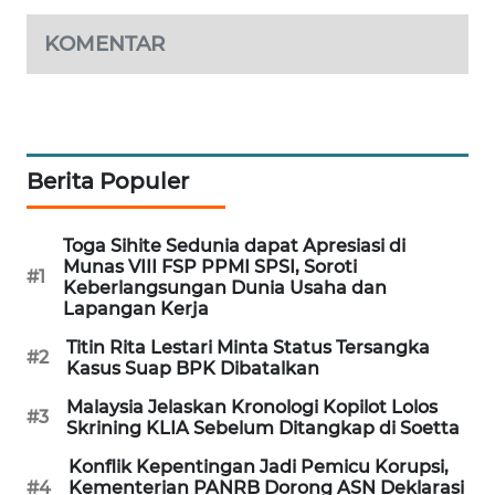
MAWAKA
KOMENTAR
ID
MARTABAT
NET
Berita Populer
PLN
WATCH
Toga Sihite Sedunia dapat Apresiasi di
Munas VIII FSP PPMI SPSI, Soroti
#1
MKLI
Keberlangsungan Dunia Usaha dan
Lapangan Kerja
LPKKI
Titin Rita Lestari Minta Status Tersangka
#2
Kasus Suap BPK Dibatalkan
LKKI
Malaysia Jelaskan Kronologi Kopilot Lolos
#3
Skrining KLIA Sebelum Ditangkap di Soetta
KOPEKLIN
Konflik Kepentingan Jadi Pemicu Korupsi,
#4
Kementerian PANRB Dorong ASN Deklarasi