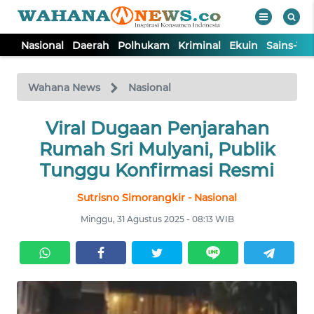
Nasional
Daerah
Polhukam
Kriminal
Ekuin
Sains-Te
WAHANA
Tutup
TV
Wahana News
Nasional
NASIONAL
Viral Dugaan Penjarahan
Rumah Sri Mulyani, Publik
DAERAH
Tunggu Konfirmasi Resmi
Sutrisno Simorangkir - Nasional
POLHUKAM
Minggu, 31 Agustus 2025 - 08:13 WIB
KRIMINAL
EKUIN