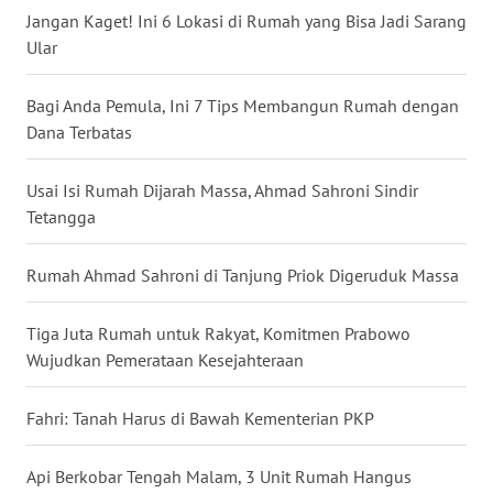
Jangan Kaget! Ini 6 Lokasi di Rumah yang Bisa Jadi Sarang
WN
Ular
BABEL
Bagi Anda Pemula, Ini 7 Tips Membangun Rumah dengan
WN
Dana Terbatas
SUMBAR
Usai Isi Rumah Dijarah Massa, Ahmad Sahroni Sindir
WN
Tetangga
SUMSEL
Rumah Ahmad Sahroni di Tanjung Priok Digeruduk Massa
WN
BENGKULU
Tiga Juta Rumah untuk Rakyat, Komitmen Prabowo
WN
Wujudkan Pemerataan Kesejahteraan
LAMPUNG
Fahri: Tanah Harus di Bawah Kementerian PKP
WN
JATENG
Api Berkobar Tengah Malam, 3 Unit Rumah Hangus