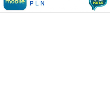
WAHANA MEDIA GROUP
|
|
|
WAHANA NEWS co
WAHANA TANI
WAHANA ADVOKAT
|
|
WAHANA INFRASTRUKTUR
WAHANA KONSUMEN
|
|
|
WAHANA LISTRIK
WAHANA TRAVEL
WAHANA TV
|
|
|
WAHANANEWS id
WAHANANEWS CO ID
WAHANANEWS NET
|
|
|
WAHANA SPORT ID
Wahana UMKM
Wahana Seleb
|
|
|
Wahana Persona
Wahana Otomotif
Wahana Health