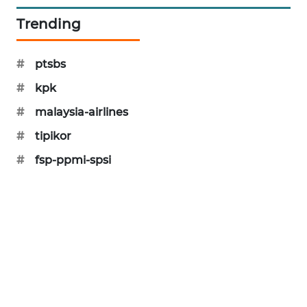
SIBARAGAS
Trending
NEWS
#
ptsbs
METRO
SIANTAR
#
kpk
NEWS
#
malaysia-airlines
METRO
#
tipikor
MEDAN
#
fsp-ppmi-spsi
NEWS
METRO
JAKARTA
NEWS
KRT
NEWS