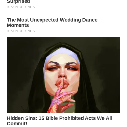
TAPANULI
TENGAH
WN DELI
SERDANG
WN
TEBING
TINGGI
WN
PAKPAK
WN
KARAWANG
WN
BEKASI