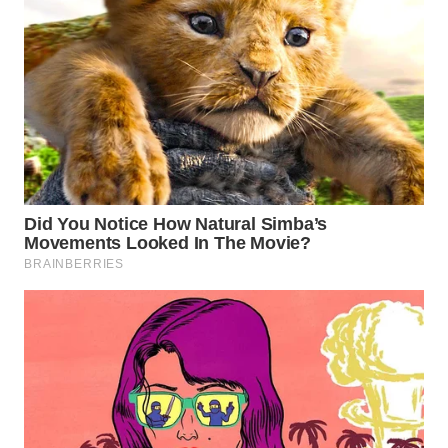
WN
SUMEDANG
WN
CIANJUR
WN
KEPULAUAN
SERIBU
WN
TANGERANG
WN
BINJAI
WN
CIREBON