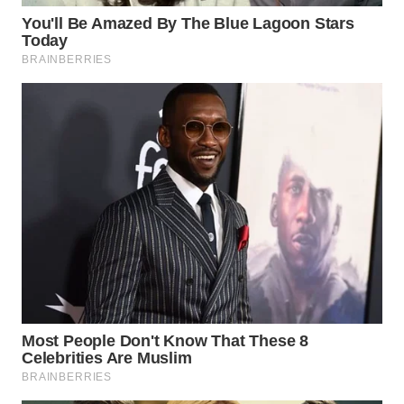
WN
PRIANGAN
TIMUR
WN
SEMARANG
WN
SOLO
WN
BOROBUDUR
WN
MADURA
WN
SURABAYA