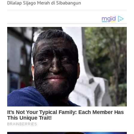
Dilalap Sijago Merah di Sibabangun
WN
NUSANTARA
WN
JOGJA
WN
JATIM
WN
BALI
WN
KALBAR
WN
KALTENG