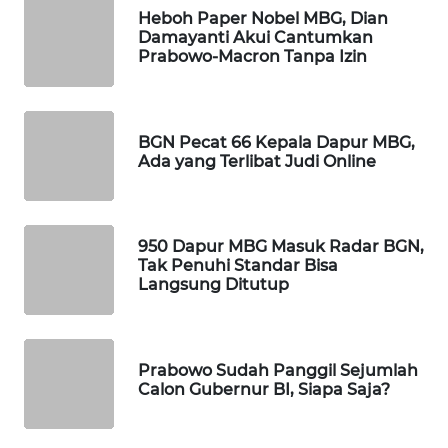
Heboh Paper Nobel MBG, Dian
WAHANA
Damayanti Akui Cantumkan
SPORT
Prabowo-Macron Tanpa Izin
WAHANA
UMKM
BGN Pecat 66 Kepala Dapur MBG,
Ada yang Terlibat Judi Online
WAHANA
SELEB
950 Dapur MBG Masuk Radar BGN,
WAHANA
Tak Penuhi Standar Bisa
PERSONA
Langsung Ditutup
WAHANA
OTOMOTIF
Prabowo Sudah Panggil Sejumlah
Calon Gubernur BI, Siapa Saja?
WAHANA
HEALTH