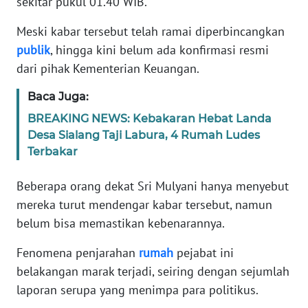
sekitar pukul 01.40 WIB.
Meski kabar tersebut telah ramai diperbincangkan
KARIR
publik
, hingga kini belum ada konfirmasi resmi
dari pihak Kementerian Keuangan.
DISCLAIMER
Baca Juga:
Wahana
News
BREAKING NEWS: Kebakaran Hebat Landa
Regional
Desa Sialang Taji Labura, 4 Rumah Ludes
Terbakar
WN
SUMUT
Beberapa orang dekat Sri Mulyani hanya menyebut
mereka turut mendengar kabar tersebut, namun
WN
belum bisa memastikan kebenarannya.
JAKARTA
Fenomena penjarahan
rumah
pejabat ini
WN
belakangan marak terjadi, seiring dengan sejumlah
JABAR
laporan serupa yang menimpa para politikus.