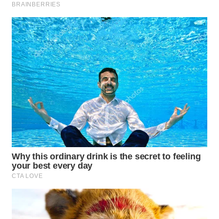
WN
BOGOR
WN
DEPOK
WN
TAPANULI
UTARA
WN
SAMOSIR
WN
PADANG
LAWAS