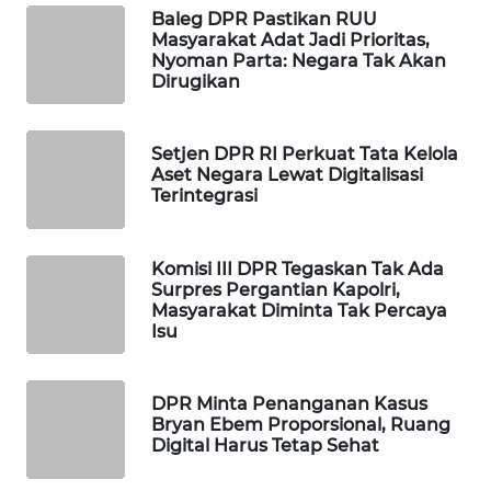
Baleg DPR Pastikan RUU
WAHANA
Masyarakat Adat Jadi Prioritas,
DESA
Nyoman Parta: Negara Tak Akan
WISATA
Dirugikan
LAPAK
WAHANA
Setjen DPR RI Perkuat Tata Kelola
Aset Negara Lewat Digitalisasi
Terintegrasi
Wahana
Network
Komisi III DPR Tegaskan Tak Ada
KONSUMEN
Surpres Pergantian Kapolri,
LISTRIK
Masyarakat Diminta Tak Percaya
Isu
MASYARAKAT
KELISTRIKAN
DPR Minta Penanganan Kasus
Bryan Ebem Proporsional, Ruang
Digital Harus Tetap Sehat
WALINKI
ID