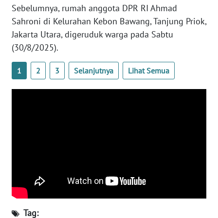
Sebelumnya, rumah anggota DPR RI Ahmad
WN
BANTEN
Sahroni di Kelurahan Kebon Bawang, Tanjung Priok,
Jakarta Utara, digeruduk warga pada Sabtu
WN
(30/8/2025).
NTT
1
2
3
Selanjutnya
Lihat Semua
WN
KEPRI
WN
PAPUA
WN
PAPUA
BARAT
WN
RIAU
Tag: