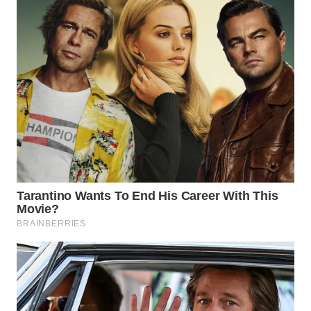
WN
NATUNA
WN
BINTAN
WN
MANDALIKA
WN
LIKUPANG
WN
LABUANBAJO
WN
BORNEO