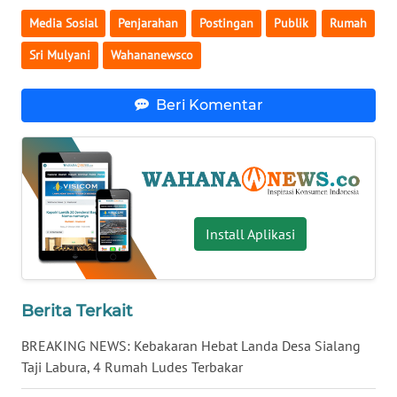
Media Sosial
Penjarahan
Postingan
Publik
Rumah
WN
SERAMBI
Sri Mulyani
Wahananewsco
WN
Beri Komentar
JAMBI
WN
SULTRA
WN
Install Aplikasi
NTB
WN
Berita Terkait
SULTENG
BREAKING NEWS: Kebakaran Hebat Landa Desa Sialang
WN
Taji Labura, 4 Rumah Ludes Terbakar
SULBAR