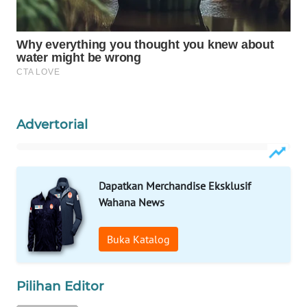
WAHANA
LISTRIK
WAHANA
TRAVEL
WAHANA
Advertorial
TV
WAHANANEWS
Dapatkan Merchandise Eksklusif
ID
Wahana News
WAHANANEWS
CO ID
Buka Katalog
WAHANANEWS
Pilihan Editor
NET