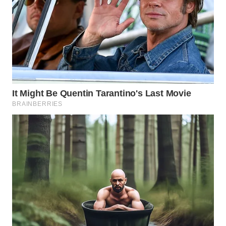
Wahana
Media
Group
WAHANA
NEWS
WAHANA
TANI
WAHANA
ADVOKAT
WAHANA
INFRASTRUKTUR
WAHANA
KONSUMEN