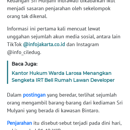
Keuangan Sri Mulyani Indrawati dikabarkan ikut
Informasi
menjadi sasaran penjarahan oleh sekelompok
INDEKS
orang tak dikenal.
BERITA
Informasi ini pertama kali mencuat lewat
unggahan sejumlah akun media sosial, antara lain
KONTAK
KAMI
TikTok
@infojakarta.co.id
dan Instagram
@info_ciledug.
INFO
Baca Juga:
IKLAN
Kantor Hukum Warda Larosa Menangkan
TENTANG
Sengketa IRT Beli Rumah Lawan Developer
KAMI
Dalam
postingan
yang beredar, terlihat sejumlah
PEDOMAN
orang mengambil barang-barang dari kediaman Sri
MEDIA
Mulyani yang berada di kawasan Bintaro.
SIBER
Penjarahan
itu disebut-sebut terjadi pada dini hari,
REDAKSI