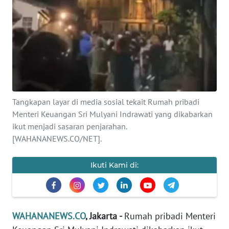
SAINS-TEKNO
KESEHATAN
INTERNASIONAL
SERBA-SERBI
Tangkapan layar di media sosial tekait Rumah pribadi
Menteri Keuangan Sri Mulyani Indrawati yang dikabarkan
PENDIDIKAN
ikut menjadi sasaran penjarahan.
[WAHANANEWS.CO/NET].
OLAHRAGA
Ikuti Kami di:
OPINI
EDITORIAL
WAHANANEWS.CO
, Jakarta -
Rumah pribadi Menteri