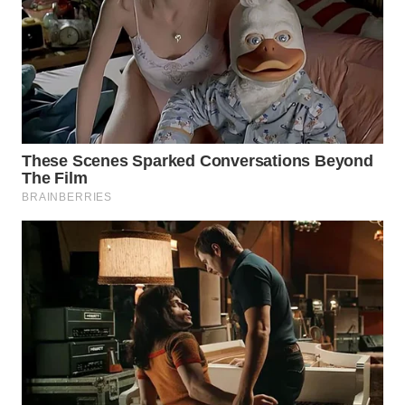
WN
MALUKU
WN
MALUT
WN
DAIRI
WN
DANAU
TOBA
WN
NIAS
WN
LANGKAT