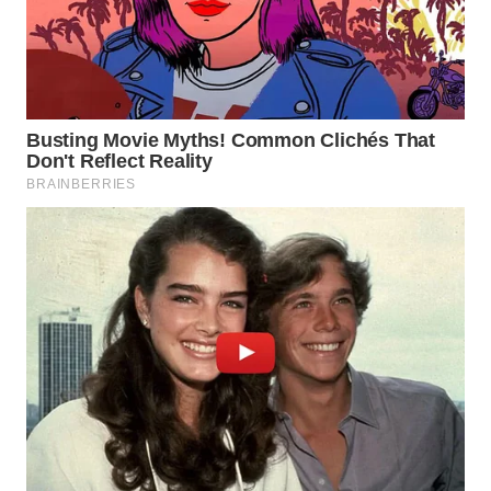
WN
INDRAMAYU
WN
KUNINGAN
WN
MAJALENGKA
WN
SUBANG
WN
SUKABUMI
WN
PURWAKARTA