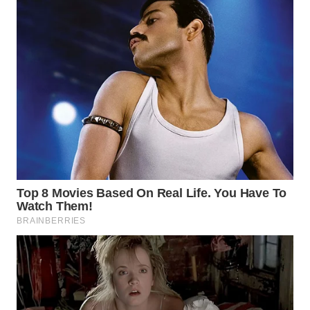
WN
KALTARA
WN
KALSEL
WN
KALTIM
WN
SULSEL
WN
GORONTALO
WN
SULUT