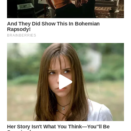
WN
TAPANULI
SELATAN
WN
TANJUNG
LESUNG
WN
KARO
WN
SIMALUNGUN
WN
LABUHANBATU
WN