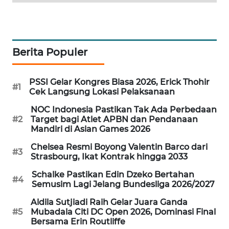
MAWAKA
ID
Berita Populer
MARTABAT
NET
PSSI Gelar Kongres Biasa 2026, Erick Thohir
#1
Cek Langsung Lokasi Pelaksanaan
PLN
WATCH
NOC Indonesia Pastikan Tak Ada Perbedaan
#2
Target bagi Atlet APBN dan Pendanaan
Mandiri di Asian Games 2026
MKLI
Chelsea Resmi Boyong Valentin Barco dari
#3
Strasbourg, Ikat Kontrak hingga 2033
LPKKI
Schalke Pastikan Edin Dzeko Bertahan
#4
Semusim Lagi Jelang Bundesliga 2026/2027
LKKI
Aldila Sutjiadi Raih Gelar Juara Ganda
#5
Mubadala Citi DC Open 2026, Dominasi Final
KOPEKLIN
Bersama Erin Routliffe