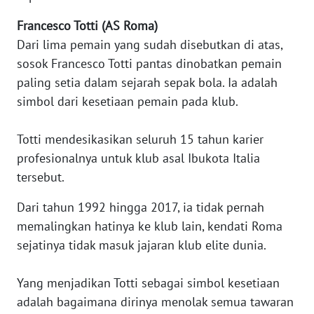
Francesco Totti (AS Roma)
KARIR
Dari lima pemain yang sudah disebutkan di atas,
sosok Francesco Totti pantas dinobatkan pemain
DISCLAIMER
paling setia dalam sejarah sepak bola. Ia adalah
simbol dari kesetiaan pemain pada klub.
Wahana
News
Regional
Totti mendesikasikan seluruh 15 tahun karier
profesionalnya untuk klub asal Ibukota Italia
WN
tersebut.
SUMUT
Dari tahun 1992 hingga 2017, ia tidak pernah
WN
memalingkan hatinya ke klub lain, kendati Roma
JAKARTA
sejatinya tidak masuk jajaran klub elite dunia.
WN
Yang menjadikan Totti sebagai simbol kesetiaan
JABAR
adalah bagaimana dirinya menolak semua tawaran