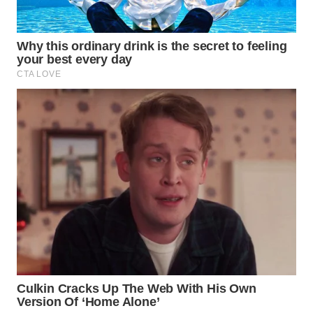
WN
INDRAMAYU
WN
KUNINGAN
WN
MAJALENGKA
WN
SUBANG
WN
SUKABUMI
WN
PURWAKARTA