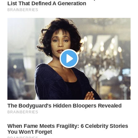
WN
TAPANULI
SELATAN
WN
TANJUNG
LESUNG
WN
KARO
WN
SIMALUNGUN
WN
LABUHANBATU
WN