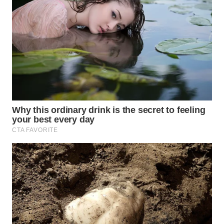
WN
NATUNA
WN
BINTAN
WN
MANDALIKA
WN
LIKUPANG
WN
LABUANBAJO
WN
BORNEO