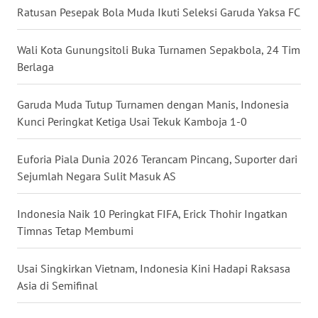
Ratusan Pesepak Bola Muda Ikuti Seleksi Garuda Yaksa FC
WN
NUSANTARA
Wali Kota Gunungsitoli Buka Turnamen Sepakbola, 24 Tim
Berlaga
WN
JOGJA
Garuda Muda Tutup Turnamen dengan Manis, Indonesia
Kunci Peringkat Ketiga Usai Tekuk Kamboja 1-0
WN
JATIM
Euforia Piala Dunia 2026 Terancam Pincang, Suporter dari
WN
Sejumlah Negara Sulit Masuk AS
BALI
Indonesia Naik 10 Peringkat FIFA, Erick Thohir Ingatkan
WN
Timnas Tetap Membumi
KALBAR
Usai Singkirkan Vietnam, Indonesia Kini Hadapi Raksasa
WN
Asia di Semifinal
KALTENG