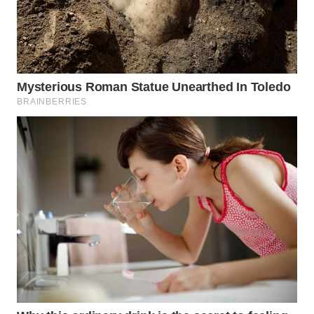
Wahana
Media
Group
WAHANA
NEWS
WAHANA
TANI
WAHANA
ADVOKAT
WAHANA
INFRASTRUKTUR
WAHANA
KONSUMEN