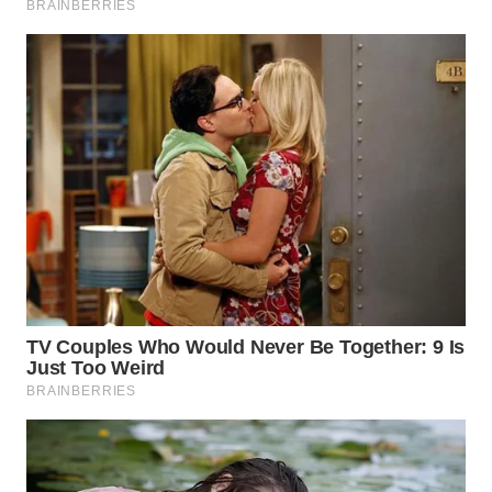
WN
PRIANGAN
TIMUR
WN
SEMARANG
WN
SOLO
WN
BOROBUDUR
WN
MADURA
WN
SURABAYA