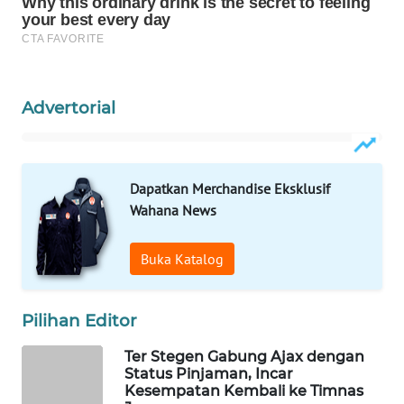
WAHANA
LISTRIK
WAHANA
Advertorial
TRAVEL
WAHANA
TV
Dapatkan Merchandise Eksklusif
Wahana News
WAHANANEWS
ID
Buka Katalog
WAHANANEWS
CO ID
Pilihan Editor
Ter Stegen Gabung Ajax dengan
WAHANANEWS
Status Pinjaman, Incar
NET
Kesempatan Kembali ke Timnas