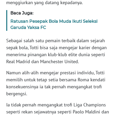
menggiurkan yang datang kepadanya.
WN
BANTEN
Baca Juga:
Ratusan Pesepak Bola Muda Ikuti Seleksi
WN
Garuda Yaksa FC
NTT
Sebagai salah satu pemain terbaik dalam sejarah
WN
sepak bola, Totti bisa saja mengejar karier dengan
KEPRI
menerima pinangan klub-klub elite dunia seperti
Real Madrid dan Manchester United.
WN
PAPUA
Namun alih-alih mengejar prestasi individu, Totti
memilih untuk tetap setia bersama Roma kendati
WN
konsekuensinya ia tak pernah mengangkat trofi
PAPUA
BARAT
bergengsi.
Ia tidak pernah mengangkat trofi Liga Champions
WN
RIAU
seperti rekan sejawatnya seperti Paolo Maldini dan