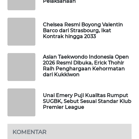
Pelaksanaan
WAHANA
DESA
WISATA
Chelsea Resmi Boyong Valentin
Barco dari Strasbourg, Ikat
LAPAK
Kontrak hingga 2033
WAHANA
Asian Taekwondo Indonesia Open
Wahana
2026 Resmi Dibuka, Erick Thohir
Network
Raih Penghargaan Kehormatan
dari Kukkiwon
KONSUMEN
LISTRIK
Unai Emery Puji Kualitas Rumput
SUGBK, Sebut Sesuai Standar Klub
MASYARAKAT
Premier League
KELISTRIKAN
WALINKI
KOMENTAR
ID