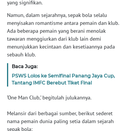
Informasi
yang signifikan.
Namun, dalam sejarahnya, sepak bola selalu
INDEKS
BERITA
menyisakan romantisme antara pemain dan klub.
Ada beberapa pemain yang berani menolak
KONTAK
tawaran menggiurkan dari klub lain demi
KAMI
menunjukkan kecintaan dan kesetiaannya pada
sebauh klub.
INFO
IKLAN
Baca Juga:
PSWS Lolos ke Semifinal Panang Jaya Cup,
TENTANG
Tantang IMFC Berebut Tiket Final
KAMI
‘One Man Club,’ begitulah julukannya.
PEDOMAN
MEDIA
Melansir dari berbagai sumber, berikut sederet
SIBER
nama pemain dunia paling setia dalam sejarah
sepak bola:
REDAKSI