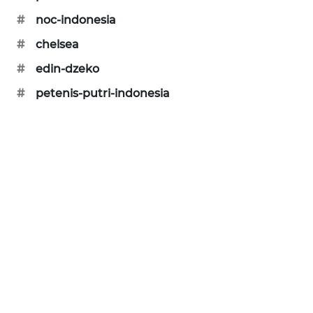
SIBARAGAS
#
noc-indonesia
NEWS
#
chelsea
#
edin-dzeko
METRO
SIANTAR
#
petenis-putri-indonesia
NEWS
METRO
MEDAN
NEWS
METRO
JAKARTA
NEWS
KRT
NEWS