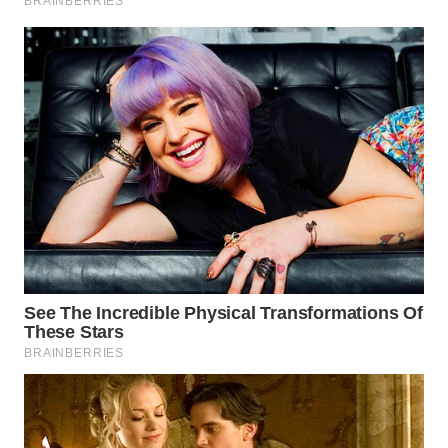
TAPANULI
TENGAH
WN DELI
SERDANG
WN
TEBING
TINGGI
WN
PAKPAK
WN
KARAWANG
WN
BEKASI