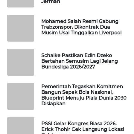
Jerman
WAHANA
SPORT
Mohamed Salah Resmi Gabung
Trabzonspor, Dikontrak Dua
WAHANA
Musim Usai Tinggalkan Liverpool
UMKM
WAHANA
Schalke Pastikan Edin Dzeko
SELEB
Bertahan Semusim Lagi Jelang
Bundesliga 2026/2027
WAHANA
PERSONA
Pemerintah Tegaskan Komitmen
Bangun Sepak Bola Nasional,
WAHANA
Blueprint Menuju Piala Dunia 2030
OTOMOTIF
Disiapkan
WAHANA
PSSI Gelar Kongres Biasa 2026,
HEALTH
Erick Thohir Cek Langsung Lokasi