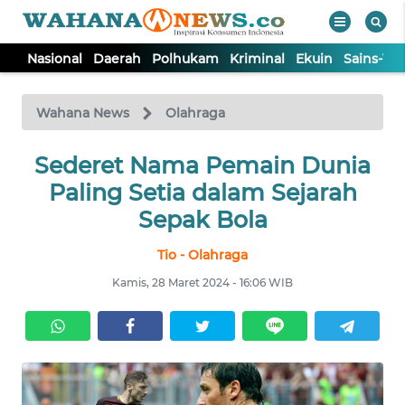
Nasional
Daerah
Polhukam
Kriminal
Ekuin
Sains-Te
WAHANA
Tutup
TV
Wahana News
Olahraga
NASIONAL
Sederet Nama Pemain Dunia
Paling Setia dalam Sejarah
DAERAH
Sepak Bola
Tio - Olahraga
POLHUKAM
Kamis, 28 Maret 2024 - 16:06 WIB
KRIMINAL
EKUIN