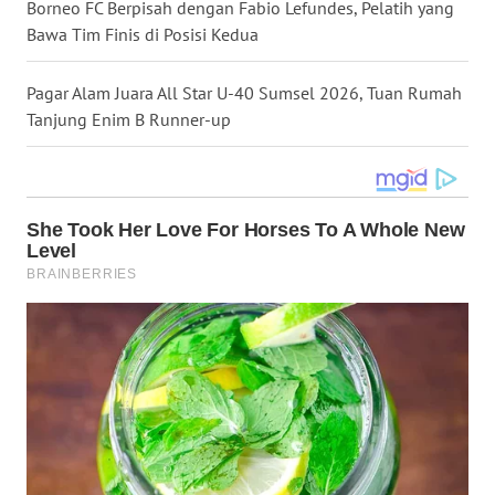
Borneo FC Berpisah dengan Fabio Lefundes, Pelatih yang
WN
Bawa Tim Finis di Posisi Kedua
KALTARA
Pagar Alam Juara All Star U-40 Sumsel 2026, Tuan Rumah
WN
Tanjung Enim B Runner-up
KALSEL
WN
KALTIM
WN
SULSEL
WN
GORONTALO
WN
SULUT