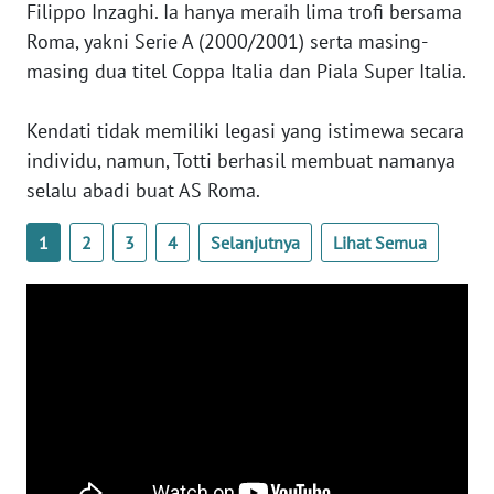
Filippo Inzaghi. Ia hanya meraih lima trofi bersama
WN
Roma, yakni Serie A (2000/2001) serta masing-
SERAMBI
masing dua titel Coppa Italia dan Piala Super Italia.
WN
Kendati tidak memiliki legasi yang istimewa secara
JAMBI
individu, namun, Totti berhasil membuat namanya
selalu abadi buat AS Roma.
WN
SULTRA
1
2
3
4
Selanjutnya
Lihat Semua
WN
NTB
WN
SULTENG
WN
SULBAR