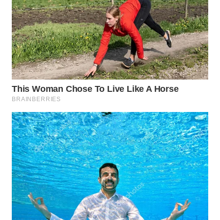
WN
SUMEDANG
WN
CIANJUR
WN
KEPULAUAN
SERIBU
WN
TANGERANG
WN
BINJAI
WN
CIREBON