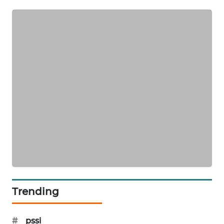
PORTAL
KONSUMEN
FORWAMKI
ALPERKLINAS
FORJASIDA
TAMBANG
NEWS
SITUNGIR
NEWS
Trending
SIDIKALANG
NEWS
#
pssi