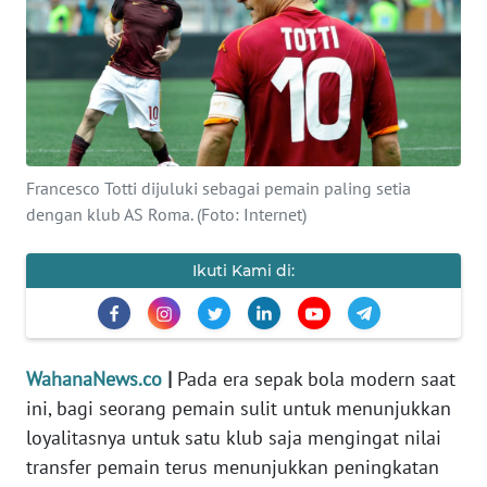
SAINS-TEKNO
KESEHATAN
INTERNASIONAL
Francesco Totti dijuluki sebagai pemain paling setia
SERBA-SERBI
dengan klub AS Roma. (Foto: Internet)
PENDIDIKAN
Ikuti Kami di:
OLAHRAGA
OPINI
WahanaNews.co
|
Pada era sepak bola modern saat
ini, bagi seorang pemain sulit untuk menunjukkan
loyalitasnya untuk satu klub saja mengingat nilai
EDITORIAL
transfer pemain terus menunjukkan peningkatan