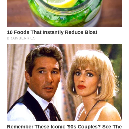
WN
MALUKU
WN
MALUT
WN
DAIRI
WN
DANAU
TOBA
WN
NIAS
WN
LANGKAT