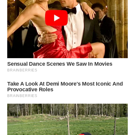
WN
BOGOR
WN
DEPOK
WN
TAPANULI
UTARA
WN
SAMOSIR
WN
PADANG
LAWAS