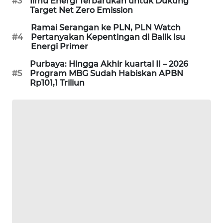
#3
Ilmu Energi Terbarukan untuk Dukung
Target Net Zero Emission
SIBARAGAS
NEWS
Ramai Serangan ke PLN, PLN Watch
#4
Pertanyakan Kepentingan di Balik Isu
Energi Primer
METRO
SIANTAR
Purbaya: Hingga Akhir kuartal II – 2026
NEWS
#5
Program MBG Sudah Habiskan APBN
Rp101,1 Triliun
METRO
MEDAN
NEWS
METRO
JAKARTA
NEWS
KRT
NEWS