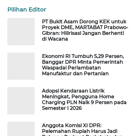
WAHANA
Pilihan Editor
DESA
WISATA
PT Bukit Asam Dorong KEK untuk
Proyek DME, MARTABAT Prabowo-
Gibran: Hilirisasi Jangan Berhenti
LAPAK
di Wacana
WAHANA
Ekonomi RI Tumbuh 5,29 Persen,
Wahana
Banggar DPR Minta Pemerintah
Network
Waspadai Perlambatan
Manufaktur dan Pertanian
KONSUMEN
LISTRIK
Adopsi Kendaraan Listrik
Meningkat, Pengguna Home
MASYARAKAT
Charging PLN Naik 9 Persen pada
KELISTRIKAN
Semester I 2026
WALINKI
Anggota Komisi XI DPR:
ID
Pelemahan Rupiah Harus Jadi