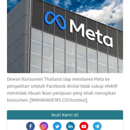
SAINS-TEKNO
KESEHATAN
INTERNASIONAL
SERBA-SERBI
PENDIDIKAN
Dewan Konsumen Thailand siap membawa Meta ke
OLAHRAGA
pengadilan setelah Facebook dinilai tidak cukup efektif
menindak ribuan iklan penipuan yang telah merugikan
konsumen. [WAHANANEWS.CO/Ilustrasi].
OPINI
Ikuti Kami di:
EDITORIAL