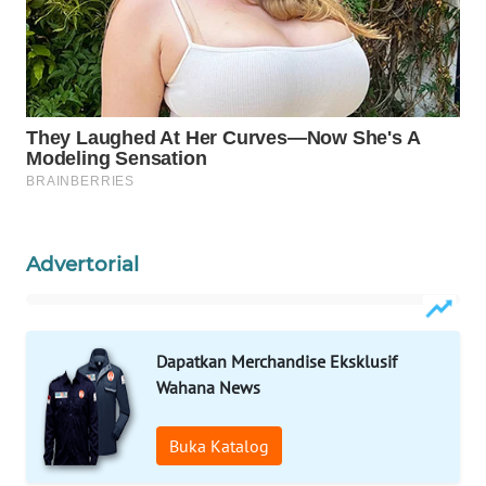
WAHANA
SPORT
WAHANA
UMKM
WAHANA
SELEB
Advertorial
WAHANA
PERSONA
WAHANA
Dapatkan Merchandise Eksklusif
OTOMOTIF
Wahana News
WAHANA
Buka Katalog
HEALTH