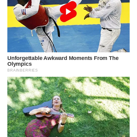
WN
PRIANGAN
TIMUR
WN
SEMARANG
WN
SOLO
WN
BOROBUDUR
WN
MADURA
WN
SURABAYA