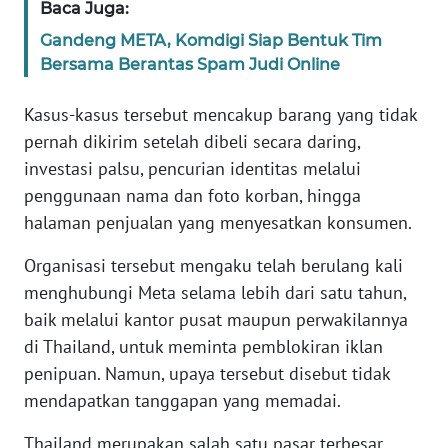
Baca Juga:
WN
BANTEN
Gandeng META, Komdigi Siap Bentuk Tim
Bersama Berantas Spam Judi Online
WN
NTT
Kasus-kasus tersebut mencakup barang yang tidak
pernah dikirim setelah dibeli secara daring,
WN
investasi palsu, pencurian identitas melalui
KEPRI
penggunaan nama dan foto korban, hingga
halaman penjualan yang menyesatkan konsumen.
WN
PAPUA
Organisasi tersebut mengaku telah berulang kali
menghubungi Meta selama lebih dari satu tahun,
WN
baik melalui kantor pusat maupun perwakilannya
PAPUA
di Thailand, untuk meminta pemblokiran iklan
BARAT
penipuan. Namun, upaya tersebut disebut tidak
mendapatkan tanggapan yang memadai.
WN
RIAU
Thailand merupakan salah satu pasar terbesar