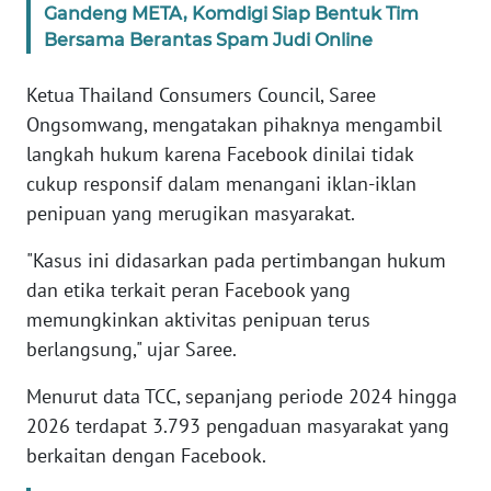
Gandeng META, Komdigi Siap Bentuk Tim
Bersama Berantas Spam Judi Online
KARIR
Ketua Thailand Consumers Council, Saree
DISCLAIMER
Ongsomwang, mengatakan pihaknya mengambil
langkah hukum karena Facebook dinilai tidak
Wahana
cukup responsif dalam menangani iklan-iklan
News
Regional
penipuan yang merugikan masyarakat.
"Kasus ini didasarkan pada pertimbangan hukum
WN
dan etika terkait peran Facebook yang
SUMUT
memungkinkan aktivitas penipuan terus
berlangsung," ujar Saree.
WN
JAKARTA
Menurut data TCC, sepanjang periode 2024 hingga
2026 terdapat 3.793 pengaduan masyarakat yang
WN
JABAR
berkaitan dengan Facebook.