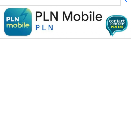
X
WAHANA MEDIA GROUP
|
|
|
WAHANA NEWS co
WAHANA TANI
WAHANA ADVOKAT
|
|
WAHANA INFRASTRUKTUR
WAHANA KONSUMEN
|
|
|
WAHANA LISTRIK
WAHANA TRAVEL
WAHANA TV