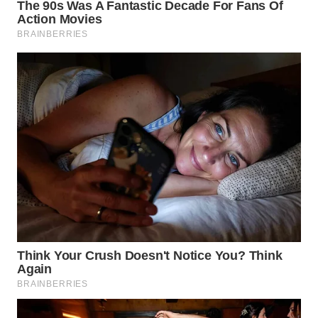
WN
MALUKU
WN
MALUT
WN
DAIRI
WN
DANAU
TOBA
WN
NIAS
WN
LANGKAT