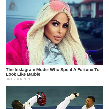
WN
INDRAMAYU
WN
KUNINGAN
WN
MAJALENGKA
WN
SUBANG
WN
SUKABUMI
WN
PURWAKARTA