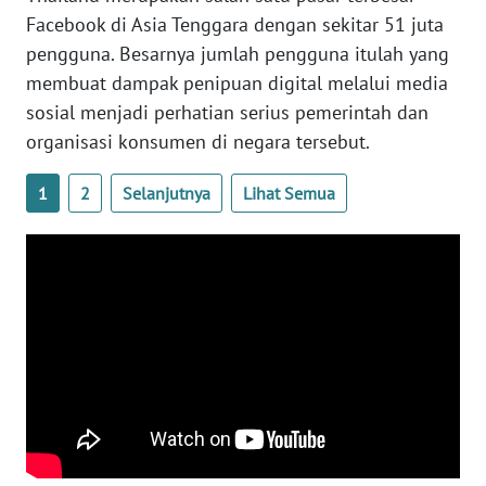
Facebook di Asia Tenggara dengan sekitar 51 juta
WN
pengguna. Besarnya jumlah pengguna itulah yang
SERAMBI
membuat dampak penipuan digital melalui media
sosial menjadi perhatian serius pemerintah dan
WN
organisasi konsumen di negara tersebut.
JAMBI
1
2
Selanjutnya
Lihat Semua
WN
SULTRA
WN
NTB
WN
SULTENG
WN
SULBAR