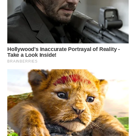
TAPANULI
TENGAH
WN DELI
SERDANG
WN
TEBING
TINGGI
WN
PAKPAK
WN
KARAWANG
WN
BEKASI