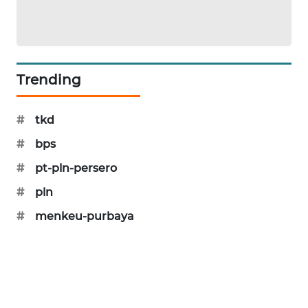
KARING
NEWS
JURNAL
MARITIM
Trending
HUMBANG
#
tkd
NEWS
#
bps
GARONGGANG
#
pt-pln-persero
NEWS
#
pln
FISUELRI
#
menkeu-purbaya
ID
ENERGI
NEWS