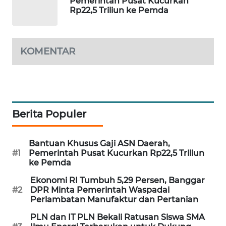
Pemerintah Pusat Kucurkan
PORTAL
Rp22,5 Triliun ke Pemda
KONSUMEN
FORWAMKI
KOMENTAR
ALPERKLINAS
FORJASIDA
Berita Populer
TAMBANG
NEWS
Bantuan Khusus Gaji ASN Daerah,
#1
Pemerintah Pusat Kucurkan Rp22,5 Triliun
ke Pemda
SITUNGIR
NEWS
Ekonomi RI Tumbuh 5,29 Persen, Banggar
#2
DPR Minta Pemerintah Waspadai
Perlambatan Manufaktur dan Pertanian
SIDIKALANG
NEWS
PLN dan IT PLN Bekali Ratusan Siswa SMA