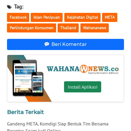
Tag:
WN
BABEL
Facebook
Iklan Penipuan
Kejahatan Digital
META
Perlindungan Konsumen
Thailand
Wahananews
WN
SUMBAR
Beri Komentar
WN
SUMSEL
WN
BENGKULU
Install Aplikasi
WN
LAMPUNG
Berita Terkait
WN
JATENG
Gandeng META, Komdigi Siap Bentuk Tim Bersama
Berantas Spam Judi Online