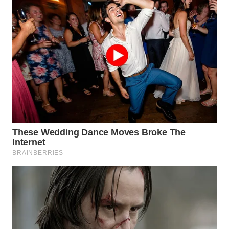
WN
TAPANULI
SELATAN
WN
TANJUNG
LESUNG
WN
KARO
WN
SIMALUNGUN
WN
LABUHANBATU
WN