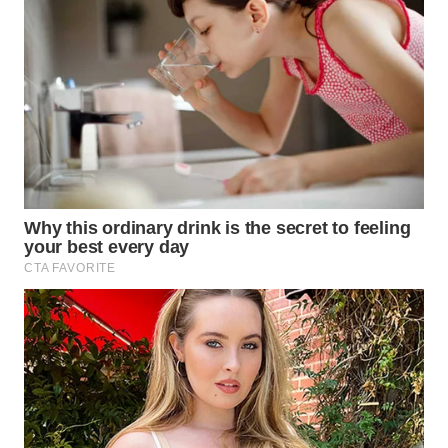
WAHANA
LISTRIK
WAHANA
TRAVEL
WAHANA
TV
WAHANANEWS
ID
WAHANANEWS
CO ID
WAHANANEWS
NET