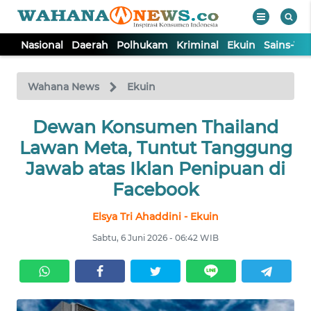
Nasional
Daerah
Polhukam
Kriminal
Ekuin
Sains-Te
WAHANA
Tutup
TV
Wahana News
Ekuin
NASIONAL
Dewan Konsumen Thailand
Lawan Meta, Tuntut Tanggung
DAERAH
Jawab atas Iklan Penipuan di
Facebook
POLHUKAM
Elsya Tri Ahaddini - Ekuin
Sabtu, 6 Juni 2026 - 06:42 WIB
KRIMINAL
EKUIN