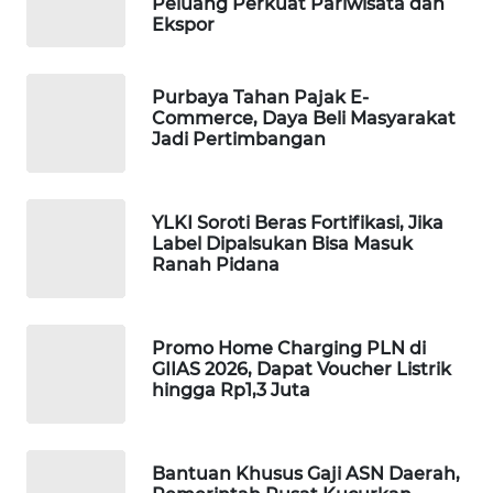
Peluang Perkuat Pariwisata dan
Ekspor
MAWAKA
ID
Purbaya Tahan Pajak E-
Commerce, Daya Beli Masyarakat
MARTABAT
Jadi Pertimbangan
NET
PLN
YLKI Soroti Beras Fortifikasi, Jika
WATCH
Label Dipalsukan Bisa Masuk
Ranah Pidana
MKLI
LPKKI
Promo Home Charging PLN di
GIIAS 2026, Dapat Voucher Listrik
hingga Rp1,3 Juta
LKKI
KOPEKLIN
Bantuan Khusus Gaji ASN Daerah,