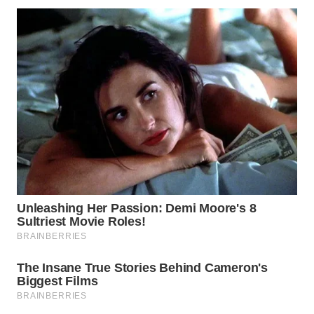
WN
SUMEDANG
WN
CIANJUR
WN
KEPULAUAN
SERIBU
WN
TANGERANG
WN
BINJAI
WN
CIREBON