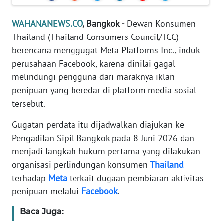
Informasi
WAHANANEWS.CO
, Bangkok -
Dewan Konsumen
INDEKS
Thailand (Thailand Consumers Council/TCC)
BERITA
berencana menggugat Meta Platforms Inc., induk
KONTAK
perusahaan Facebook, karena dinilai gagal
KAMI
melindungi pengguna dari maraknya iklan
penipuan yang beredar di platform media sosial
INFO
tersebut.
IKLAN
Gugatan perdata itu dijadwalkan diajukan ke
TENTANG
Pengadilan Sipil Bangkok pada 8 Juni 2026 dan
KAMI
menjadi langkah hukum pertama yang dilakukan
organisasi perlindungan konsumen
Thailand
PEDOMAN
terhadap
Meta
terkait dugaan pembiaran aktivitas
MEDIA
penipuan melalui
Facebook
.
SIBER
Baca Juga:
REDAKSI