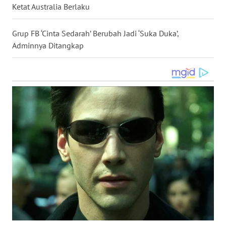
Ketat Australia Berlaku
WN
KALTARA
Grup FB ‘Cinta Sedarah’ Berubah Jadi ‘Suka Duka’,
Adminnya Ditangkap
WN
KALSEL
WN
KALTIM
WN
SULSEL
WN
GORONTALO
WN
SULUT