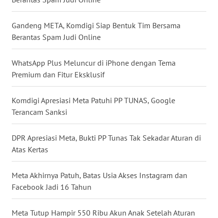
WN
NUSANTARA
Gandeng META, Komdigi Siap Bentuk Tim Bersama
Berantas Spam Judi Online
WN
JOGJA
WhatsApp Plus Meluncur di iPhone dengan Tema
Premium dan Fitur Eksklusif
WN
JATIM
Komdigi Apresiasi Meta Patuhi PP TUNAS, Google
Terancam Sanksi
WN
BALI
DPR Apresiasi Meta, Bukti PP Tunas Tak Sekadar Aturan di
Atas Kertas
WN
KALBAR
Meta Akhirnya Patuh, Batas Usia Akses Instagram dan
Facebook Jadi 16 Tahun
WN
KALTENG
Meta Tutup Hampir 550 Ribu Akun Anak Setelah Aturan