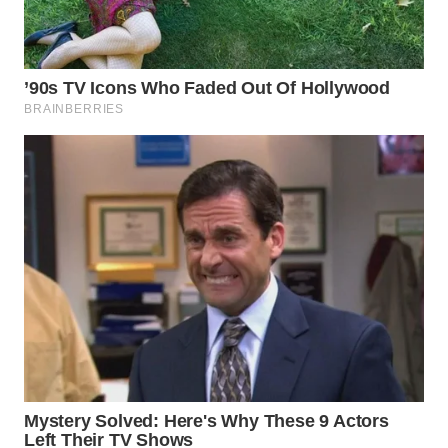
WN
NATUNA
WN
BINTAN
WN
MANDALIKA
WN
LIKUPANG
WN
LABUANBAJO
WN
BORNEO