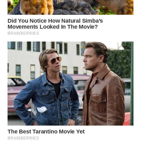
WN
BOGOR
WN
DEPOK
WN
TAPANULI
UTARA
WN
SAMOSIR
WN
PADANG
LAWAS