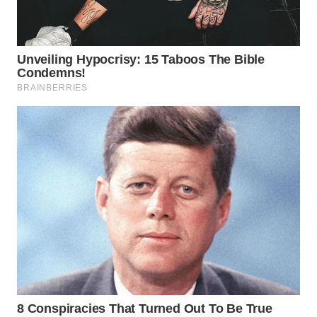
WN
KALTARA
WN
KALSEL
WN
KALTIM
WN
SULSEL
WN
GORONTALO
WN
SULUT