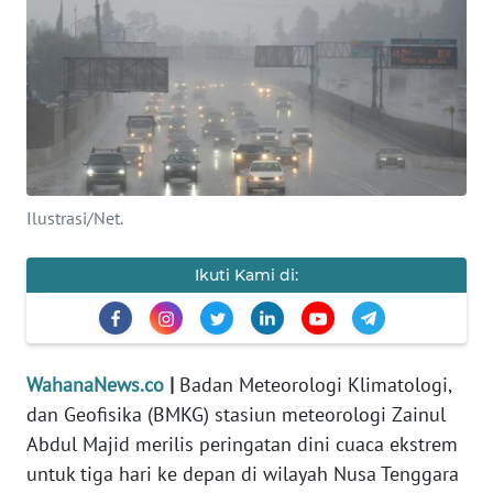
SAINS-TEKNO
KESEHATAN
INTERNASIONAL
SERBA-SERBI
Ilustrasi/Net.
PENDIDIKAN
Ikuti Kami di:
OLAHRAGA
OPINI
WahanaNews.co
|
Badan Meteorologi Klimatologi,
dan Geofisika (BMKG) stasiun meteorologi Zainul
EDITORIAL
Abdul Majid merilis peringatan dini cuaca ekstrem
untuk tiga hari ke depan di wilayah Nusa Tenggara