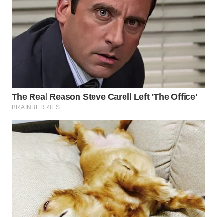
WN
TAPANULI
SELATAN
WN
TANJUNG
LESUNG
WN
KARO
WN
SIMALUNGUN
WN
LABUHANBATU
WN