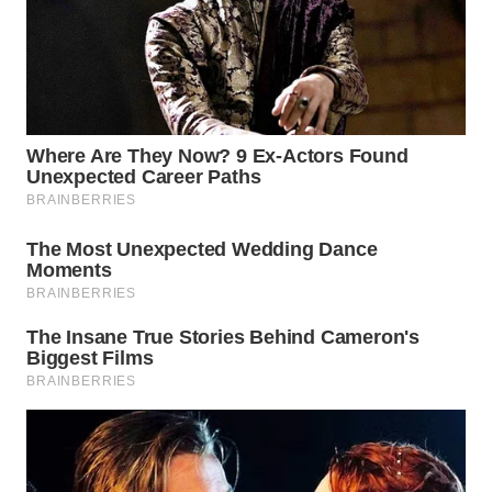
WN
INDRAMAYU
WN
KUNINGAN
WN
MAJALENGKA
WN
SUBANG
WN
SUKABUMI
WN
PURWAKARTA