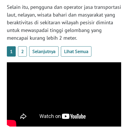
WN
Selain itu, pengguna dan operator jasa transportasi
BANTEN
laut, nelayan, wisata bahari dan masyarakat yang
beraktivitas di sekitaran wilayah pesisir diminta
WN
untuk mewaspadai tinggi gelombang yang
NTT
mencapai kurang lebih 2 meter.
WN
1
2
Selanjutnya
Lihat Semua
KEPRI
WN
PAPUA
WN
PAPUA
BARAT
WN
RIAU