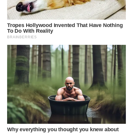
TAPANULI
TENGAH
WN DELI
SERDANG
WN
TEBING
TINGGI
WN
PAKPAK
WN
KARAWANG
WN
BEKASI