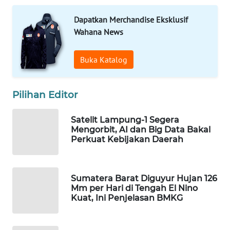
Wahana
Dapatkan Merchandise Eksklusif
Media
Wahana News
Group
WAHANA
Buka Katalog
NEWS
WAHANA
Pilihan Editor
TANI
Satelit Lampung-1 Segera
Mengorbit, AI dan Big Data Bakal
WAHANA
Perkuat Kebijakan Daerah
ADVOKAT
WAHANA
Sumatera Barat Diguyur Hujan 126
INFRASTRUKTUR
Mm per Hari di Tengah El Nino
Kuat, Ini Penjelasan BMKG
WAHANA
KONSUMEN