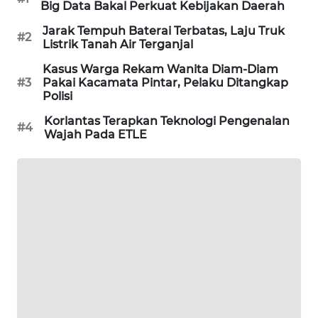
Big Data Bakal Perkuat Kebijakan Daerah
WAHANA
DESA
Jarak Tempuh Baterai Terbatas, Laju Truk
#2
Listrik Tanah Air Terganjal
WISATA
Kasus Warga Rekam Wanita Diam-Diam
#3
Pakai Kacamata Pintar, Pelaku Ditangkap
LAPAK
Polisi
WAHANA
Korlantas Terapkan Teknologi Pengenalan
#4
Wahana
Wajah Pada ETLE
Network
KONSUMEN
LISTRIK
MASYARAKAT
KELISTRIKAN
WALINKI
ID