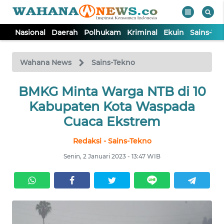
Nasional
Daerah
Polhukam
Kriminal
Ekuin
Sains-Te
WAHANA
Tutup
TV
Wahana News
Sains-Tekno
NASIONAL
BMKG Minta Warga NTB di 10
Kabupaten Kota Waspada
DAERAH
Cuaca Ekstrem
Redaksi - Sains-Tekno
POLHUKAM
Senin, 2 Januari 2023 - 13:47 WIB
KRIMINAL
EKUIN