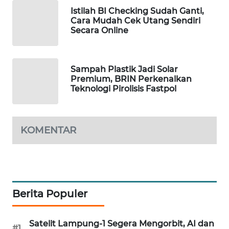
Istilah BI Checking Sudah Ganti,
WAHANA
Cara Mudah Cek Utang Sendiri
SPORT
Secara Online
WAHANA
UMKM
Sampah Plastik Jadi Solar
Premium, BRIN Perkenalkan
WAHANA
Teknologi Pirolisis Fastpol
SELEB
WAHANA
KOMENTAR
PERSONA
WAHANA
OTOMOTIF
Berita Populer
WAHANA
HEALTH
Satelit Lampung-1 Segera Mengorbit, AI dan
#1