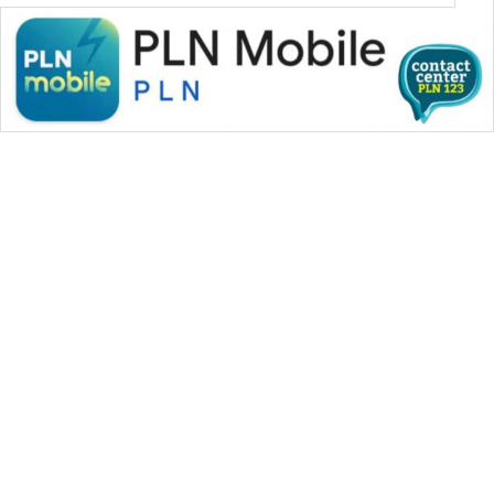
SONYA
ASA
NEWS
WAHANA MEDIA GROUP
|
|
|
WAHANA NEWS co
WAHANA TANI
WAHANA ADVOKAT
|
|
WAHANA INFRASTRUKTUR
WAHANA KONSUMEN
|
|
|
WAHANA LISTRIK
WAHANA TRAVEL
WAHANA TV