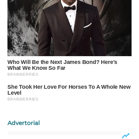
WN
NATUNA
WN
BINTAN
WN
MANDALIKA
WN
LIKUPANG
WN
LABUANBAJO
Advertorial
WN
BORNEO