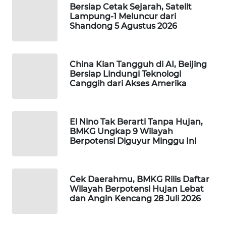
Bersiap Cetak Sejarah, Satelit
WAHANA
Lampung-1 Meluncur dari
LISTRIK
Shandong 5 Agustus 2026
WAHANA
TRAVEL
China Kian Tangguh di AI, Beijing
Bersiap Lindungi Teknologi
Canggih dari Akses Amerika
WAHANA
TV
El Nino Tak Berarti Tanpa Hujan,
WAHANANEWS
BMKG Ungkap 9 Wilayah
ID
Berpotensi Diguyur Minggu Ini
WAHANANEWS
CO ID
Cek Daerahmu, BMKG Rilis Daftar
Wilayah Berpotensi Hujan Lebat
dan Angin Kencang 28 Juli 2026
WAHANANEWS
NET