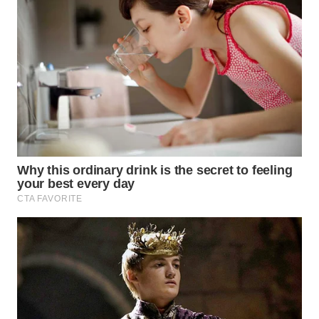
WN
SUMEDANG
WN
CIANJUR
WN
KEPULAUAN
SERIBU
WN
TANGERANG
WN
BINJAI
WN
CIREBON