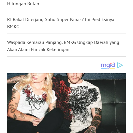
Hitungan Bulan
WN
NUSANTARA
RI Bakal Diterjang Suhu Super Panas? Ini Prediksinya
BMKG
WN
JOGJA
Waspada Kemarau Panjang, BMKG Ungkap Daerah yang
Akan Alami Puncak Kekeringan
WN
JATIM
WN
BALI
WN
KALBAR
WN
KALTENG