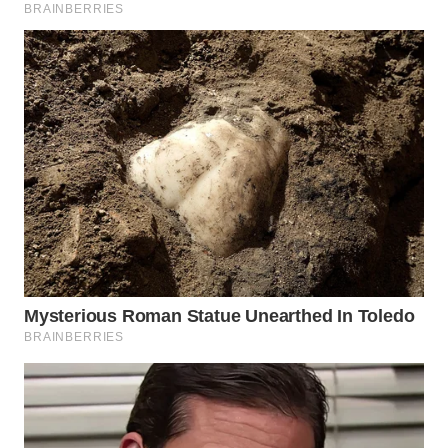
WN
MALUKU
WN
MALUT
WN
DAIRI
WN
DANAU
TOBA
WN
NIAS
WN
LANGKAT