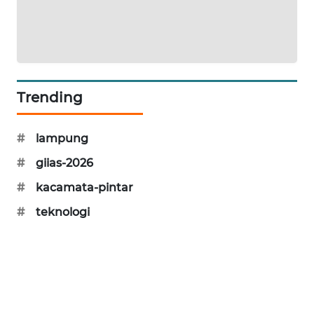
MAWAKA
ID
MARTABAT
NET
Trending
PLN
#
lampung
WATCH
#
giias-2026
MKLI
#
kacamata-pintar
#
teknologi
LPKKI
LKKI
KOPEKLIN