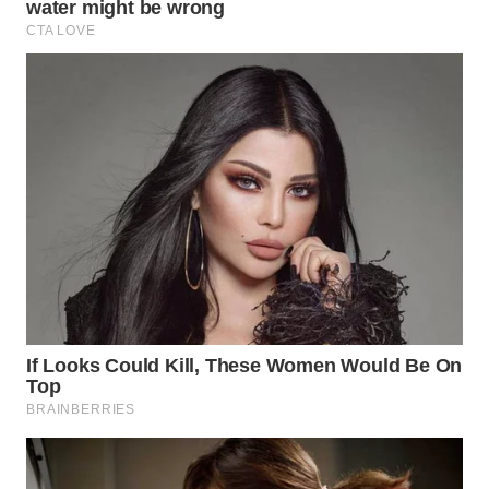
WN
BOGOR
WN
DEPOK
WN
TAPANULI
UTARA
WN
SAMOSIR
WN
PADANG
LAWAS