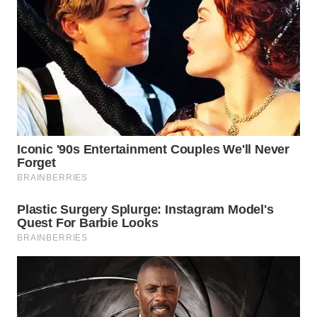
WN
PRIANGAN
TIMUR
WN
SEMARANG
WN
SOLO
WN
BOROBUDUR
WN
MADURA
WN
SURABAYA