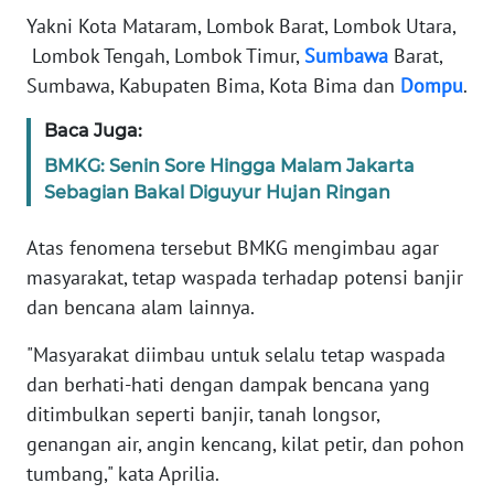
Yakni Kota Mataram, Lombok Barat, Lombok Utara,
KARIR
Lombok Tengah, Lombok Timur,
Sumbawa
Barat,
Sumbawa, Kabupaten Bima, Kota Bima dan
Dompu
.
DISCLAIMER
Baca Juga:
BMKG: Senin Sore Hingga Malam Jakarta
Wahana
News
Sebagian Bakal Diguyur Hujan Ringan
Regional
Atas fenomena tersebut BMKG mengimbau agar
WN
masyarakat, tetap waspada terhadap potensi banjir
SUMUT
dan bencana alam lainnya.
WN
"Masyarakat diimbau untuk selalu tetap waspada
JAKARTA
dan berhati-hati dengan dampak bencana yang
ditimbulkan seperti banjir, tanah longsor,
WN
genangan air, angin kencang, kilat petir, dan pohon
JABAR
tumbang," kata Aprilia.