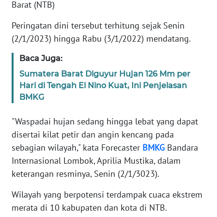
Informasi
Barat (NTB)
Peringatan dini tersebut terhitung sejak Senin
INDEKS
BERITA
(2/1/2023) hingga Rabu (3/1/2022) mendatang.
Baca Juga:
KONTAK
KAMI
Sumatera Barat Diguyur Hujan 126 Mm per
Hari di Tengah El Nino Kuat, Ini Penjelasan
INFO
BMKG
IKLAN
"Waspadai hujan sedang hingga lebat yang dapat
TENTANG
disertai kilat petir dan angin kencang pada
KAMI
sebagian wilayah," kata Forecaster
BMKG
Bandara
Internasional Lombok, Aprilia Mustika, dalam
PEDOMAN
keterangan resminya, Senin (2/1/3023).
MEDIA
SIBER
Wilayah yang berpotensi terdampak cuaca ekstrem
merata di 10 kabupaten dan kota di NTB.
REDAKSI