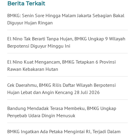
Berita Terkait
WN
BMKG: Senin Sore Hingga Malam Jakarta Sebagian Bakal
BABEL
Diguyur Hujan Ringan
WN
SUMBAR
El Nino Tak Berarti Tanpa Hujan, BMKG Ungkap 9 Wilayah
Berpotensi Diguyur Minggu Ini
WN
SUMSEL
El Nino Kuat Mengancam, BMKG Tetapkan 6 Provinsi
Rawan Kebakaran Hutan
WN
BENGKULU
Cek Daerahmu, BMKG Rilis Daftar Wilayah Berpotensi
Hujan Lebat dan Angin Kencang 28 Juli 2026
WN
LAMPUNG
Bandung Mendadak Terasa Membeku, BMKG Ungkap
Penyebab Udara Dingin Menusuk
WN
JATENG
BMKG Ingatkan Ada Petaka Mengintai RI, Terjadi Dalam