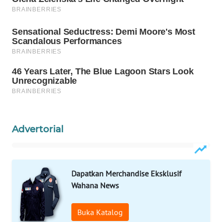
WAHANA
LISTRIK
WAHANA
TRAVEL
WAHANA
TV
WAHANANEWS
Advertorial
ID
WAHANANEWS
CO ID
Dapatkan Merchandise Eksklusif
Wahana News
WAHANANEWS
NET
Buka Katalog