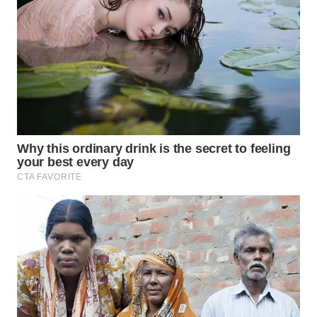
WN
NATUNA
WN
BINTAN
WN
MANDALIKA
WN
LIKUPANG
WN
LABUANBAJO
WN
BORNEO