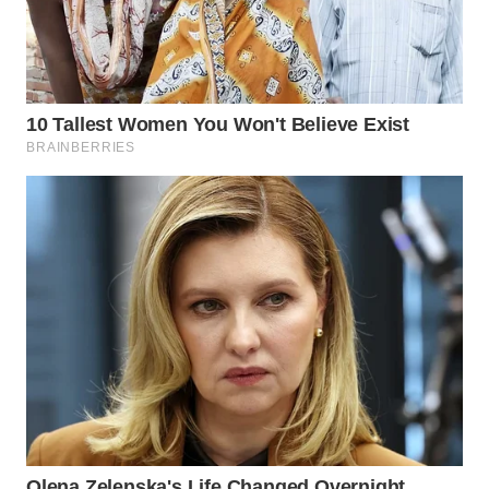
Wahana
Media
Group
WAHANA
NEWS
WAHANA
TANI
WAHANA
ADVOKAT
WAHANA
INFRASTRUKTUR
WAHANA
KONSUMEN