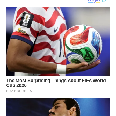
WN
KALTARA
WN
KALSEL
WN
KALTIM
WN
SULSEL
WN
GORONTALO
WN
SULUT