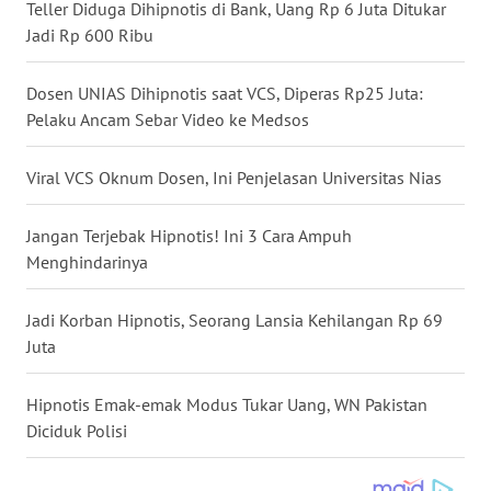
Teller Diduga Dihipnotis di Bank, Uang Rp 6 Juta Ditukar
WN
Jadi Rp 600 Ribu
NUSANTARA
Dosen UNIAS Dihipnotis saat VCS, Diperas Rp25 Juta:
WN
Pelaku Ancam Sebar Video ke Medsos
JOGJA
Viral VCS Oknum Dosen, Ini Penjelasan Universitas Nias
WN
JATIM
Jangan Terjebak Hipnotis! Ini 3 Cara Ampuh
Menghindarinya
WN
BALI
Jadi Korban Hipnotis, Seorang Lansia Kehilangan Rp 69
Juta
WN
KALBAR
Hipnotis Emak-emak Modus Tukar Uang, WN Pakistan
Diciduk Polisi
WN
KALTENG