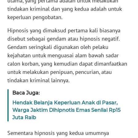
utama, yang pertama adalah untuk melakukan
tindakan kriminal dan yang kedua adalah untuk
KARIR
keperluan pengobatan.
Hipnosis yang dimaksud pertama kali biasanya
DISCLAIMER
disebut sebagai gendam atau hipnosis negatif.
Gendam seringkali digunakan oleh pelaku
Wahana
News
kejahatan untuk menguasai alam bawah sadar
Regional
calon korban, yang kemudian dapat dimanfaatkan
untuk melakukan penipuan, pencurian, atau
WN
tindakan kriminal lainnya.
SUMUT
Baca Juga:
WN
Hendak Belanja Keperluan Anak di Pasar,
JAKARTA
Warga Jaktim Dihipnotis Emas Senilai Rp15
Juta Raib
WN
JABAR
Sementara hipnosis yang kedua umumnya