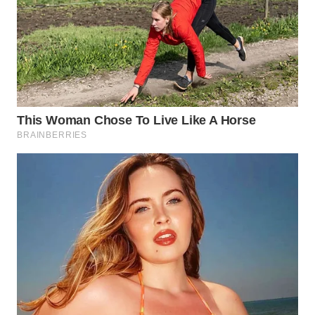
WN
SUMEDANG
WN
CIANJUR
WN
KEPULAUAN
SERIBU
WN
TANGERANG
WN
BINJAI
WN
CIREBON