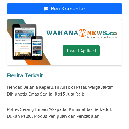
WN
Beri Komentar
BABEL
WN
SUMBAR
Install Aplikasi
WN
SUMSEL
WN
Berita Terkait
BENGKULU
Hendak Belanja Keperluan Anak di Pasar, Warga Jaktim
Dihipnotis Emas Senilai Rp15 Juta Raib
WN
LAMPUNG
Polres Serang Imbau Waspadai Kriminalitas Berkedok
WN
Dukun Palsu, Modus Penipuan dan Pencabulan
JATENG