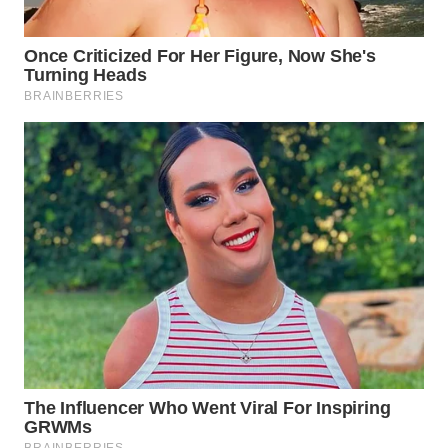
WN
INDRAMAYU
WN
KUNINGAN
WN
MAJALENGKA
WN
SUBANG
WN
SUKABUMI
WN
PURWAKARTA