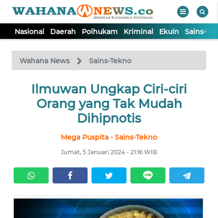
Nasional
Daerah
Polhukam
Kriminal
Ekuin
Sains-Te
WAHANA
Tutup
TV
Wahana News
Sains-Tekno
NASIONAL
Ilmuwan Ungkap Ciri-ciri
Orang yang Tak Mudah
DAERAH
Dihipnotis
Mega Puspita - Sains-Tekno
POLHUKAM
Jumat, 5 Januari 2024 - 21:16 WIB
KRIMINAL
EKUIN