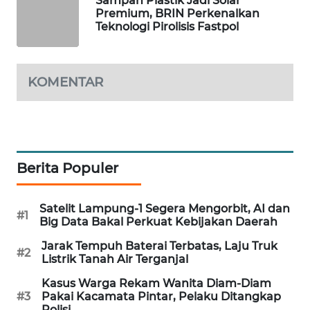
Sampah Plastik Jadi Solar
Premium, BRIN Perkenalkan
MAWAKA
Teknologi Pirolisis Fastpol
ID
MARTABAT
KOMENTAR
NET
PLN
WATCH
Berita Populer
MKLI
Satelit Lampung-1 Segera Mengorbit, AI dan
LPKKI
#1
Big Data Bakal Perkuat Kebijakan Daerah
Jarak Tempuh Baterai Terbatas, Laju Truk
LKKI
#2
Listrik Tanah Air Terganjal
Kasus Warga Rekam Wanita Diam-Diam
KOPEKLIN
#3
Pakai Kacamata Pintar, Pelaku Ditangkap
Polisi