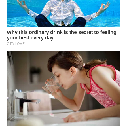
WN
TAPANULI
SELATAN
WN
TANJUNG
LESUNG
WN
KARO
WN
SIMALUNGUN
WN
LABUHANBATU
WN