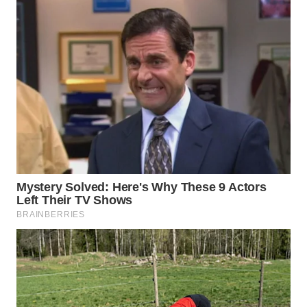
WN
BOGOR
WN
DEPOK
WN
TAPANULI
UTARA
WN
SAMOSIR
WN
PADANG
LAWAS