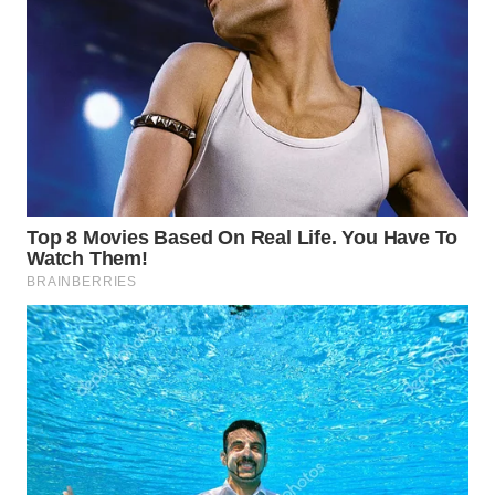
WN
MALUKU
WN
MALUT
WN
DAIRI
WN
DANAU
TOBA
WN
NIAS
WN
LANGKAT