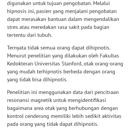
digunakan untuk tujuan pengobatan. Melalui
WN
hipnosis ini, pasien yang menjalani pengobatan
BANTEN
dapat merasakan bantuan dalam mengendalikan
stres atau meredakan rasa sakit pada bagian
WN
NTT
tertentu dari tubuh.
Ternyata tidak semua orang dapat dihipnotis.
WN
KEPRI
Menurut penelitian yang dilakukan oleh Fakultas
Kedokteran Universitas Stanford, otak orang-orang
WN
yang mudah terhipnotis berbeda dengan orang
PAPUA
yang tidak bisa dihipnotis.
Penelitian ini menggunakan data dari pencitraan
WN
PAPUA
resonansi magnetik untuk mengidentifikasi
BARAT
bagaimana area otak yang berhubungan dengan
kontrol cenderung memiliki lebih sedikit aktivitas
WN
pada orang yang tidak dapat dihipnotis.
RIAU