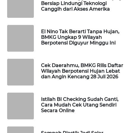
Bersiap Lindungi Teknologi
WAHANA
Canggih dari Akses Amerika
DESA
WISATA
El Nino Tak Berarti Tanpa Hujan,
LAPAK
BMKG Ungkap 9 Wilayah
WAHANA
Berpotensi Diguyur Minggu Ini
Wahana
Network
Cek Daerahmu, BMKG Rilis Daftar
Wilayah Berpotensi Hujan Lebat
dan Angin Kencang 28 Juli 2026
KONSUMEN
LISTRIK
Istilah BI Checking Sudah Ganti,
MASYARAKAT
Cara Mudah Cek Utang Sendiri
KELISTRIKAN
Secara Online
WALINKI
ID