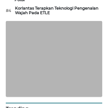
PORTAL
Korlantas Terapkan Teknologi Pengenalan
KONSUMEN
#4
Wajah Pada ETLE
FORWAMKI
ALPERKLINAS
FORJASIDA
TAMBANG
NEWS
SITUNGIR
NEWS
SIDIKALANG
NEWS