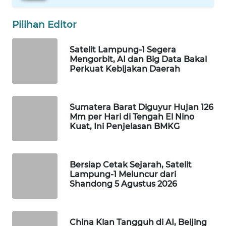
WAHANA
SPORT
Pilihan Editor
Satelit Lampung-1 Segera
WAHANA
Mengorbit, AI dan Big Data Bakal
UMKM
Perkuat Kebijakan Daerah
WAHANA
SELEB
Sumatera Barat Diguyur Hujan 126
Mm per Hari di Tengah El Nino
WAHANA
Kuat, Ini Penjelasan BMKG
PERSONA
WAHANA
Bersiap Cetak Sejarah, Satelit
OTOMOTIF
Lampung-1 Meluncur dari
Shandong 5 Agustus 2026
WAHANA
HEALTH
China Kian Tangguh di AI, Beijing