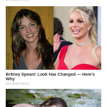
WN
PRIANGAN
TIMUR
WN
SEMARANG
WN
SOLO
WN
BOROBUDUR
WN
MADURA
WN
SURABAYA