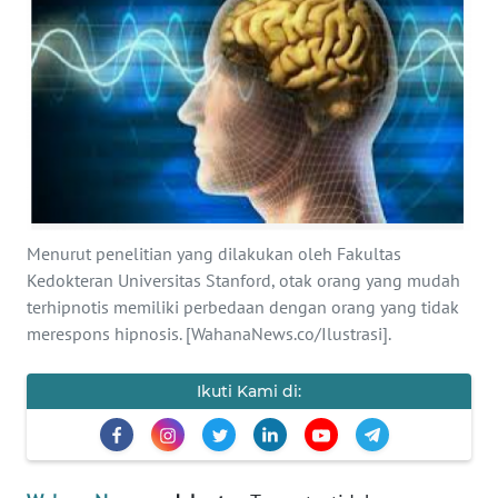
SAINS-TEKNO
KESEHATAN
INTERNASIONAL
SERBA-SERBI
Menurut penelitian yang dilakukan oleh Fakultas
PENDIDIKAN
Kedokteran Universitas Stanford, otak orang yang mudah
terhipnotis memiliki perbedaan dengan orang yang tidak
OLAHRAGA
merespons hipnosis. [WahanaNews.co/Ilustrasi].
OPINI
Ikuti Kami di:
EDITORIAL