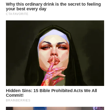
TAPANULI
TENGAH
WN DELI
SERDANG
WN
TEBING
TINGGI
WN
PAKPAK
WN
KARAWANG
WN
BEKASI