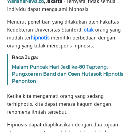
WahanaNews.co
, Jakarta -
Ternyata, tidak semua
Informasi
individu dapat mengalami hipnosis.
INDEKS
Menurut penelitian yang dilakukan oleh Fakultas
BERITA
Kedokteran Universitas Stanford,
otak
orang yang
mudah ter
hipnotis
memiliki perbedaan dengan
KONTAK
KAMI
orang yang tidak merespons hipnosis.
Baca Juga:
INFO
IKLAN
Malam Puncak Hari Jadi ke-80 Tapteng,
Pungxoaran Band dan Osen Hutasoit Hipnotis
TENTANG
Penonton
KAMI
Ketika kita mengamati orang yang sedang
PEDOMAN
terhipnotis, kita dapat merasa kagum dengan
MEDIA
fenomena ilmiah tersebut.
SIBER
Hipnosis dapat diaplikasikan dengan dua tujuan
REDAKSI