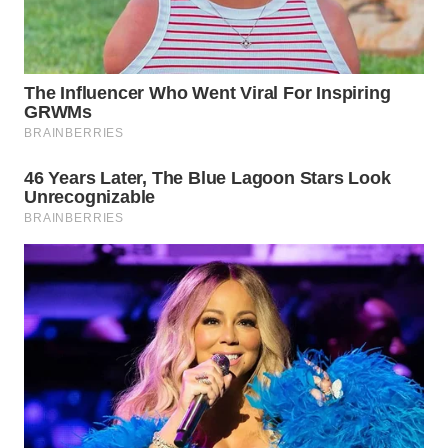
WN
MALUKU
WN
MALUT
WN
DAIRI
WN
DANAU
TOBA
WN
NIAS
WN
LANGKAT