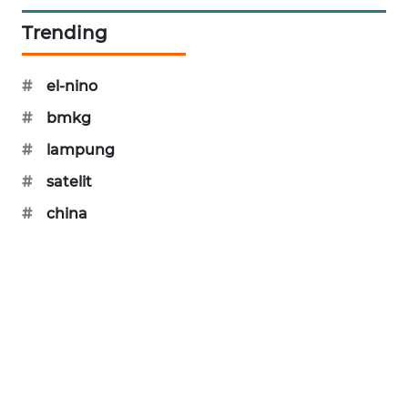
PORTAL
Trending
KONSUMEN
FORWAMKI
#
el-nino
#
bmkg
ALPERKLINAS
#
lampung
#
satelit
FORJASIDA
#
china
TAMBANG
NEWS
SITUNGIR
NEWS
SIDIKALANG
NEWS