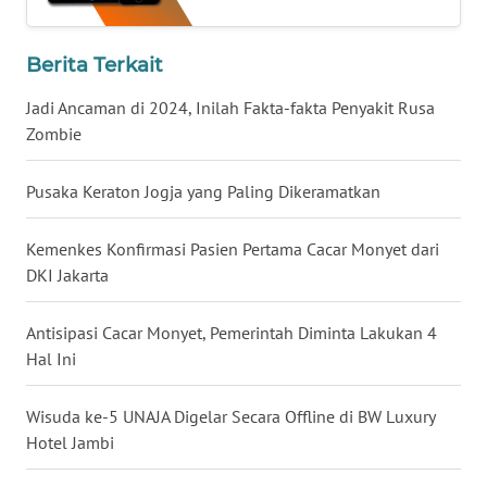
WN
BABEL
Berita Terkait
Jadi Ancaman di 2024, Inilah Fakta-fakta Penyakit Rusa
WN
Zombie
SUMBAR
Pusaka Keraton Jogja yang Paling Dikeramatkan
WN
SUMSEL
Kemenkes Konfirmasi Pasien Pertama Cacar Monyet dari
WN
DKI Jakarta
BENGKULU
Antisipasi Cacar Monyet, Pemerintah Diminta Lakukan 4
WN
Hal Ini
LAMPUNG
Wisuda ke-5 UNAJA Digelar Secara Offline di BW Luxury
WN
Hotel Jambi
JATENG