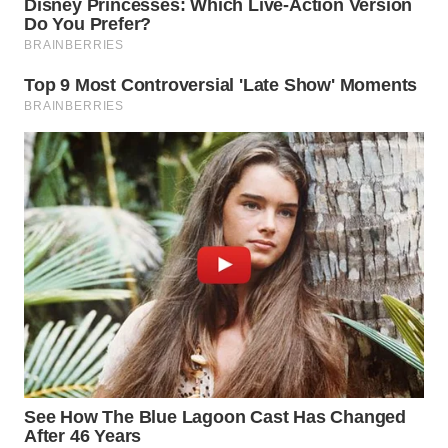
WN
INDRAMAYU
WN
KUNINGAN
WN
MAJALENGKA
WN
SUBANG
WN
SUKABUMI
WN
PURWAKARTA