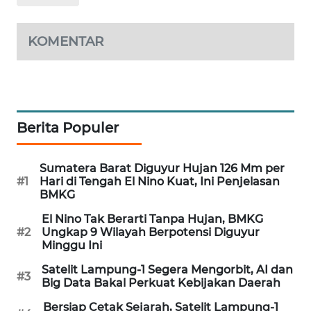
WAHANA
DESA
KOMENTAR
WISATA
LAPAK
WAHANA
Berita Populer
Wahana
Network
Sumatera Barat Diguyur Hujan 126 Mm per
KONSUMEN
#1
Hari di Tengah El Nino Kuat, Ini Penjelasan
BMKG
LISTRIK
El Nino Tak Berarti Tanpa Hujan, BMKG
MASYARAKAT
#2
Ungkap 9 Wilayah Berpotensi Diguyur
Minggu Ini
KELISTRIKAN
Satelit Lampung-1 Segera Mengorbit, AI dan
#3
Big Data Bakal Perkuat Kebijakan Daerah
WALINKI
ID
Bersiap Cetak Sejarah, Satelit Lampung-1