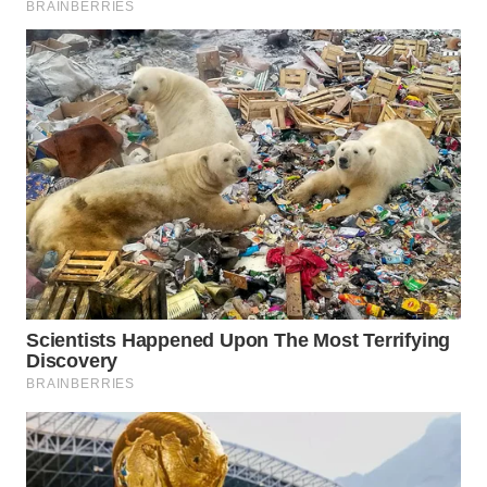
TAPANULI
TENGAH
WN DELI
SERDANG
WN
TEBING
TINGGI
WN
PAKPAK
WN
KARAWANG
WN
BEKASI