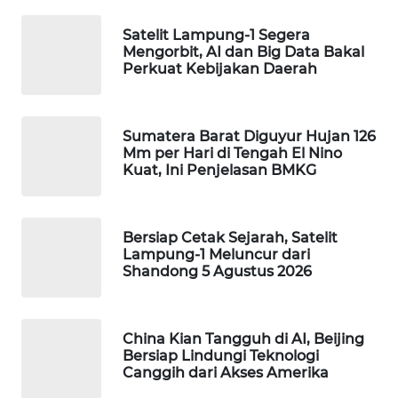
WAHANA
Satelit Lampung-1 Segera
LISTRIK
Mengorbit, AI dan Big Data Bakal
Perkuat Kebijakan Daerah
WAHANA
TRAVEL
Sumatera Barat Diguyur Hujan 126
Mm per Hari di Tengah El Nino
WAHANA
Kuat, Ini Penjelasan BMKG
TV
WAHANANEWS
Bersiap Cetak Sejarah, Satelit
ID
Lampung-1 Meluncur dari
Shandong 5 Agustus 2026
WAHANANEWS
CO ID
China Kian Tangguh di AI, Beijing
WAHANANEWS
Bersiap Lindungi Teknologi
Canggih dari Akses Amerika
NET