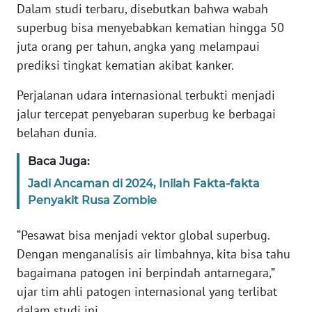
Dalam studi terbaru, disebutkan bahwa wabah
superbug bisa menyebabkan kematian hingga 50
KARIR
juta orang per tahun, angka yang melampaui
prediksi tingkat kematian akibat kanker.
DISCLAIMER
Perjalanan udara internasional terbukti menjadi
Wahana
jalur tercepat penyebaran superbug ke berbagai
News
belahan dunia.
Regional
Baca Juga:
WN
Jadi Ancaman di 2024, Inilah Fakta-fakta
SUMUT
Penyakit Rusa Zombie
WN
“Pesawat bisa menjadi vektor global superbug.
JAKARTA
Dengan menganalisis air limbahnya, kita bisa tahu
bagaimana patogen ini berpindah antarnegara,”
WN
JABAR
ujar tim ahli patogen internasional yang terlibat
dalam studi ini.