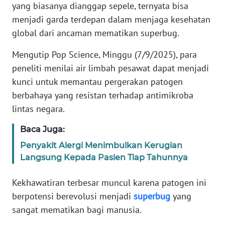
Informasi
yang biasanya dianggap sepele, ternyata bisa
menjadi garda terdepan dalam menjaga kesehatan
INDEKS
global dari ancaman mematikan superbug.
BERITA
Mengutip Pop Science, Minggu (7/9/2025), para
KONTAK
peneliti menilai air limbah pesawat dapat menjadi
KAMI
kunci untuk memantau pergerakan patogen
berbahaya yang resistan terhadap antimikroba
INFO
lintas negara.
IKLAN
Baca Juga:
TENTANG
Penyakit Alergi Menimbulkan Kerugian
KAMI
Langsung Kepada Pasien Tiap Tahunnya
PEDOMAN
Kekhawatiran terbesar muncul karena patogen ini
MEDIA
berpotensi berevolusi menjadi
superbug
yang
SIBER
sangat mematikan bagi manusia.
REDAKSI