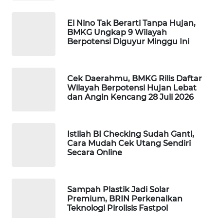
WAHANA
SPORT
El Nino Tak Berarti Tanpa Hujan,
BMKG Ungkap 9 Wilayah
Berpotensi Diguyur Minggu Ini
WAHANA
UMKM
Cek Daerahmu, BMKG Rilis Daftar
WAHANA
Wilayah Berpotensi Hujan Lebat
SELEB
dan Angin Kencang 28 Juli 2026
WAHANA
PERSONA
Istilah BI Checking Sudah Ganti,
Cara Mudah Cek Utang Sendiri
Secara Online
WAHANA
OTOMOTIF
Sampah Plastik Jadi Solar
WAHANA
Premium, BRIN Perkenalkan
HEALTH
Teknologi Pirolisis Fastpol