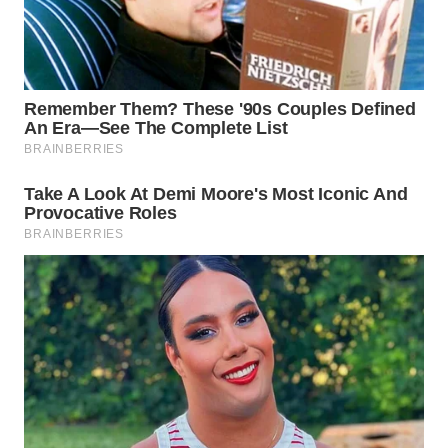
WN
KALTARA
WN
KALSEL
WN
KALTIM
WN
SULSEL
WN
GORONTALO
WN
SULUT