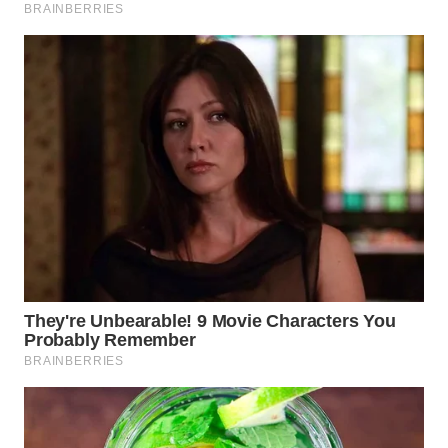
WN
PRIANGAN
TIMUR
WN
SEMARANG
WN
SOLO
WN
BOROBUDUR
WN
MADURA
WN
SURABAYA