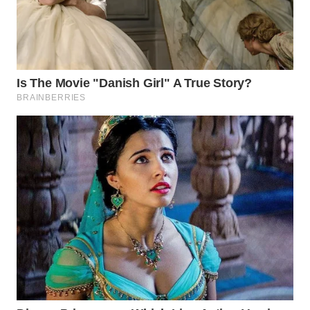
WN
SUMEDANG
WN
CIANJUR
WN
KEPULAUAN
SERIBU
WN
TANGERANG
WN
BINJAI
WN
CIREBON