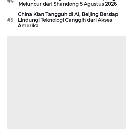
#4
Meluncur dari Shandong 5 Agustus 2026
MAWAKA
China Kian Tangguh di AI, Beijing Bersiap
ID
#5
Lindungi Teknologi Canggih dari Akses
Amerika
MARTABAT
NET
PLN
WATCH
MKLI
LPKKI
LKKI
KOPEKLIN