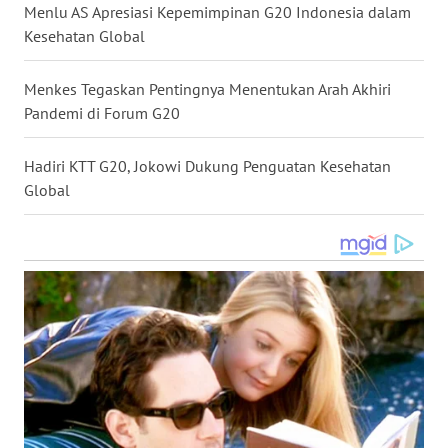
Menlu AS Apresiasi Kepemimpinan G20 Indonesia dalam
WN
Kesehatan Global
NUSANTARA
Menkes Tegaskan Pentingnya Menentukan Arah Akhiri
WN
Pandemi di Forum G20
JOGJA
Hadiri KTT G20, Jokowi Dukung Penguatan Kesehatan
WN
Global
JATIM
WN
BALI
WN
KALBAR
WN
KALTENG