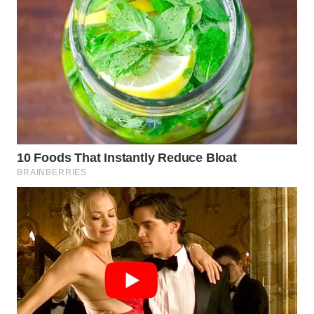
WN
NATUNA
WN
BINTAN
WN
MANDALIKA
WN
LIKUPANG
WN
LABUANBAJO
WN
BORNEO