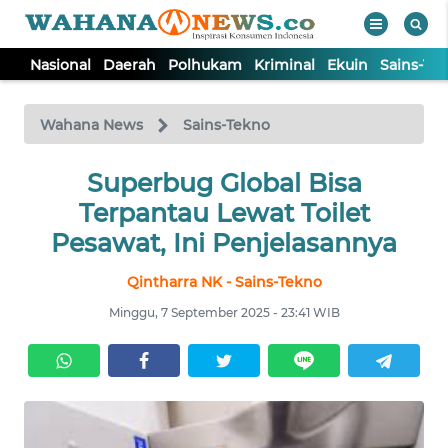
Nasional
Daerah
Polhukam
Kriminal
Ekuin
Sains-Te
WAHANA
Tutup
TV
Wahana News
Sains-Tekno
NASIONAL
Superbug Global Bisa
Terpantau Lewat Toilet
DAERAH
Pesawat, Ini Penjelasannya
Qintharra NK - Sains-Tekno
POLHUKAM
Minggu, 7 September 2025 - 23:41 WIB
KRIMINAL
EKUIN