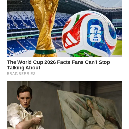
WN
BOGOR
WN
DEPOK
WN
TAPANULI
UTARA
WN
SAMOSIR
WN
PADANG
LAWAS