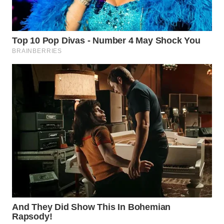
WN
TAPANULI
SELATAN
WN
TANJUNG
LESUNG
WN
KARO
WN
SIMALUNGUN
WN
LABUHANBATU
WN