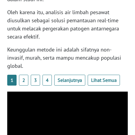
WN
BANTEN
Oleh karena itu, analisis air limbah pesawat
diusulkan sebagai solusi pemantauan real-time
WN
untuk melacak pergerakan patogen antarnegara
NTT
secara efektif.
Keunggulan metode ini adalah sifatnya non-
WN
KEPRI
invasif, murah, serta mampu mencakup populasi
global.
WN
PAPUA
1
2
3
4
Selanjutnya
Lihat Semua
WN
PAPUA
BARAT
WN
RIAU