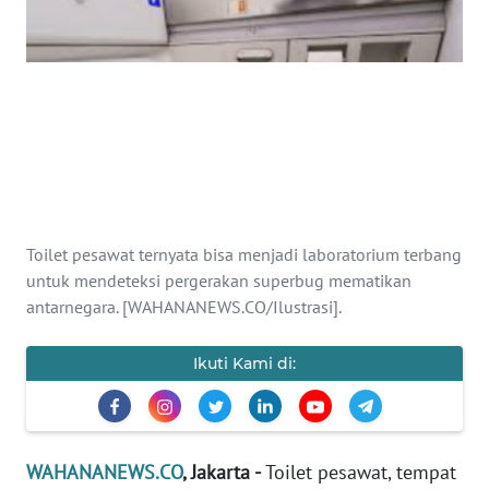
SAINS-TEKNO
KESEHATAN
INTERNASIONAL
SERBA-SERBI
Toilet pesawat ternyata bisa menjadi laboratorium terbang
PENDIDIKAN
untuk mendeteksi pergerakan superbug mematikan
antarnegara. [WAHANANEWS.CO/Ilustrasi].
OLAHRAGA
Ikuti Kami di:
OPINI
EDITORIAL
WAHANANEWS.CO
, Jakarta -
Toilet pesawat, tempat