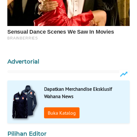
Wahana
Media
Group
WAHANA
NEWS
WAHANA
Advertorial
TANI
WAHANA
ADVOKAT
Dapatkan Merchandise Eksklusif
Wahana News
WAHANA
INFRASTRUKTUR
Buka Katalog
WAHANA
KONSUMEN
Pilihan Editor