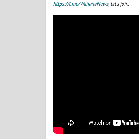
NUSANTARA
https://t.me/WahanaNews
, lalu join.
WN
JOGJA
WN
JATIM
WN
BALI
WN
KALBAR
WN
KALTENG
WN