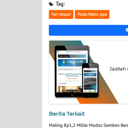
KALTARA
Tag:
Feri Amsari
Polda Metro Jaya
WN
KALSEL
WN
KALTIM
WN
SULSEL
Jadilah
WN
GORONTALO
WN
SULUT
Berita Terkait
WN
Maling Rp1,2 Miliar Modus Gembos Ban
MALUKU