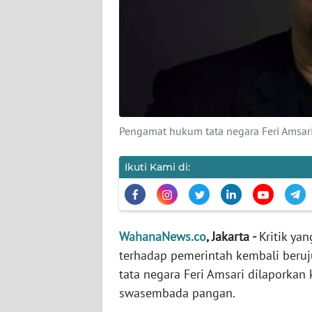
KARIR
DISCLAIMER
Wahana
News
Regional
Pengamat hukum tata negara Feri Amsar
WN
SUMUT
Ikuti Kami di:
WN
JAKARTA
WahanaNews.co
, Jakarta -
Kritik ya
WN
terhadap pemerintah kembali beru
JABAR
tata negara Feri Amsari dilaporkan
swasembada pangan.
WN
BANTEN