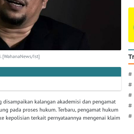
i. [WahanaNews/Ist]
T
#
#
#
ng disampaikan kalangan akademisi dan pengamat
#
jung pada proses hukum. Terbaru, pengamat hukum
#
 ke kepolisian terkait pernyataannya mengenai klaim