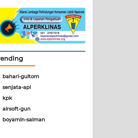
rending
bahari-gultom
senjata-api
kpk
airsoft-gun
boyamin-saiman