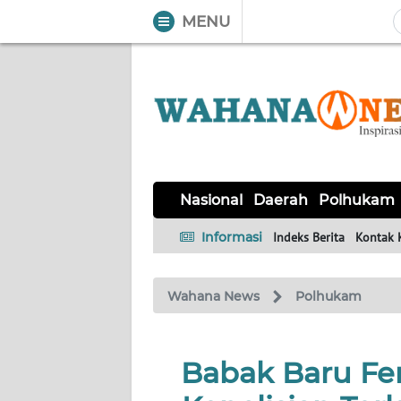
MENU
WAHANA
Tutup
TV
NASIONAL
DAERAH
POLHUKAM
KRIMINAL
EKUIN
SAINS-
KESEHATAN
INTERNASIONAL
Nasional
Daerah
Polhukam
TEKNO
Informasi
Indeks Berita
Kontak 
SERBA-
PENDIDIKAN
OLAHRAGA
OPINI
SERBI
Wahana News
Polhukam
EDITORIAL
Babak Baru Fer
Informasi