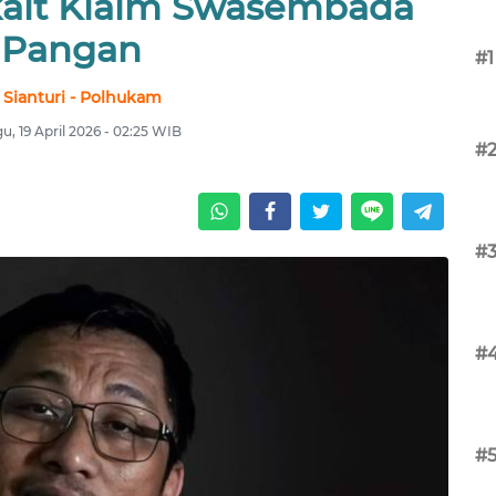
rkait Klaim Swasembada
Pangan
#1
 Sianturi - Polhukam
u, 19 April 2026 - 02:25 WIB
#
#
#
#