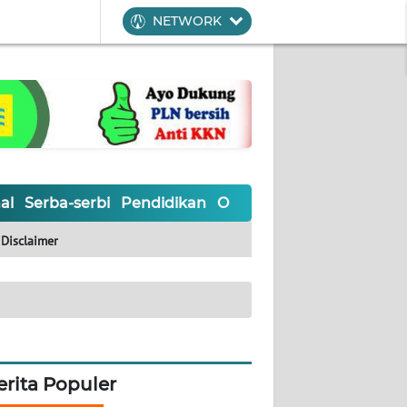
NETWORK
al
Serba-serbi
Pendidikan
Olahraga
Opini
Editoria
Disclaimer
erita Populer