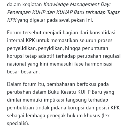
dalam kegiatan
Knowledge Management Day:
Penerapan KUHP dan KUHAP Baru terhadap Tugas
KARIR
KPK
yang digelar pada awal pekan ini.
DISCLAIMER
Forum tersebut menjadi bagian dari konsolidasi
internal KPK untuk memastikan seluruh proses
Wahana
penyelidikan, penyidikan, hingga penuntutan
News
Regional
korupsi tetap adaptif terhadap perubahan regulasi
nasional yang kini memasuki fase harmonisasi
WN
besar-besaran.
SUMUT
Dalam forum itu, pembahasan berfokus pada
perubahan dalam Buku Kesatu KUHP Baru yang
WN
JAKARTA
dinilai memiliki implikasi langsung terhadap
pembuktian tindak pidana korupsi dan posisi KPK
WN
sebagai lembaga penegak hukum khusus (lex
JABAR
specialis).