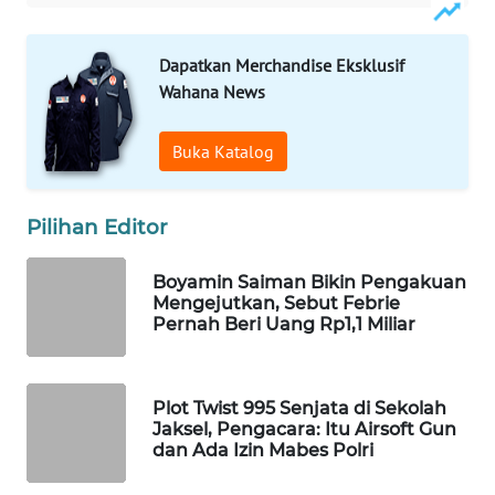
WAHANA
SPORT
Dapatkan Merchandise Eksklusif
Wahana News
WAHANA
UMKM
Buka Katalog
WAHANA
SELEB
Pilihan Editor
WAHANA
Boyamin Saiman Bikin Pengakuan
PERSONA
Mengejutkan, Sebut Febrie
Pernah Beri Uang Rp1,1 Miliar
WAHANA
OTOMOTIF
Plot Twist 995 Senjata di Sekolah
Jaksel, Pengacara: Itu Airsoft Gun
WAHANA
dan Ada Izin Mabes Polri
HEALTH