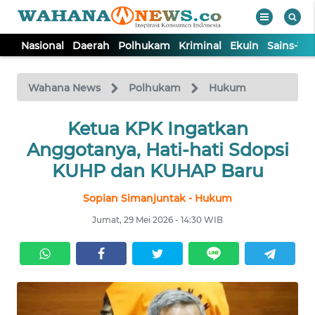
Nasional
Daerah
Polhukam
Kriminal
Ekuin
Sains-Te
WAHANA
Tutup
TV
Wahana News
Polhukam
Hukum
NASIONAL
Ketua KPK Ingatkan
Anggotanya, Hati-hati Sdopsi
DAERAH
KUHP dan KUHAP Baru
Sopian Simanjuntak - Hukum
POLHUKAM
Jumat, 29 Mei 2026 - 14:30 WIB
KRIMINAL
EKUIN