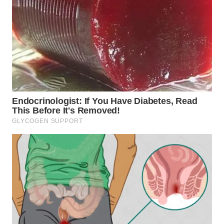
TAPANULI
TENGAH
WN DELI
SERDANG
WN
TEBING
TINGGI
WN
PAKPAK
WN
KARAWANG
WN
BEKASI