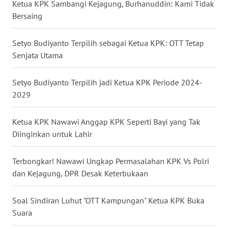
Ketua KPK Sambangi Kejagung, Burhanuddin: Kami Tidak
WN
Bersaing
NUSANTARA
Setyo Budiyanto Terpilih sebagai Ketua KPK: OTT Tetap
WN
Senjata Utama
JOGJA
Setyo Budiyanto Terpilih jadi Ketua KPK Periode 2024-
WN
2029
JATIM
Ketua KPK Nawawi Anggap KPK Seperti Bayi yang Tak
WN
Diinginkan untuk Lahir
BALI
Terbongkar! Nawawi Ungkap Permasalahan KPK Vs Polri
WN
dan Kejagung, DPR Desak Keterbukaan
KALBAR
Soal Sindiran Luhut "OTT Kampungan" Ketua KPK Buka
WN
Suara
KALTENG