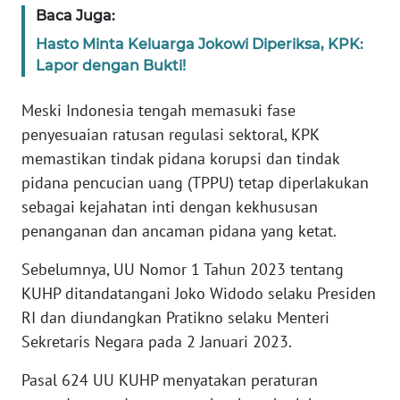
WN
Baca Juga:
BANTEN
Hasto Minta Keluarga Jokowi Diperiksa, KPK:
Lapor dengan Bukti!
WN
NTT
Meski Indonesia tengah memasuki fase
penyesuaian ratusan regulasi sektoral, KPK
WN
memastikan tindak pidana korupsi dan tindak
KEPRI
pidana pencucian uang (TPPU) tetap diperlakukan
sebagai kejahatan inti dengan kekhususan
WN
penanganan dan ancaman pidana yang ketat.
PAPUA
Sebelumnya, UU Nomor 1 Tahun 2023 tentang
WN
KUHP ditandatangani Joko Widodo selaku Presiden
PAPUA
RI dan diundangkan Pratikno selaku Menteri
BARAT
Sekretaris Negara pada 2 Januari 2023.
WN
Pasal 624 UU KUHP menyatakan peraturan
RIAU