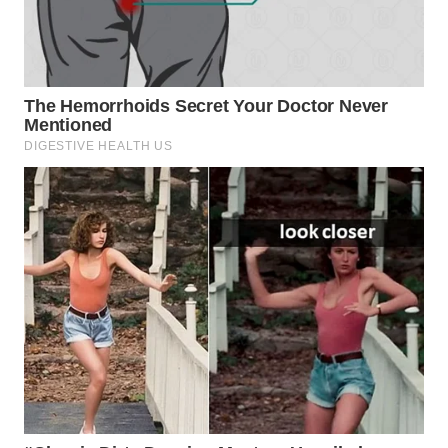
WN
BOGOR
WN
DEPOK
WN
TAPANULI
UTARA
WN
SAMOSIR
WN
PADANG
LAWAS