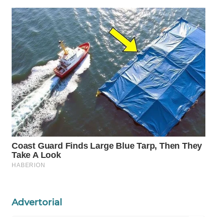
WAHANA
LISTRIK
WAHANA
TRAVEL
WAHANA
TV
WAHANANEWS
ID
WAHANANEWS
CO ID
WAHANANEWS
Advertorial
NET