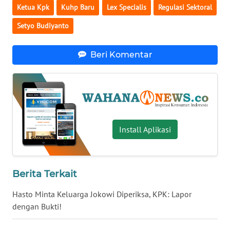
Ketua Kpk
Kuhp Baru
Lex Specialis
Regulasi Sektoral
WN
BABEL
Setyo Budiyanto
WN
Beri Komentar
SUMBAR
WN
SUMSEL
Install Aplikasi
WN
BENGKULU
WN
Berita Terkait
LAMPUNG
Hasto Minta Keluarga Jokowi Diperiksa, KPK: Lapor
WN
dengan Bukti!
JATENG