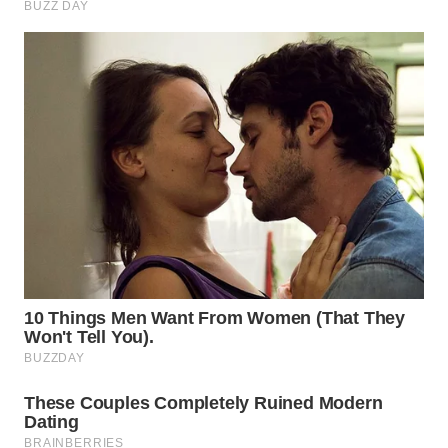
Wahana
Media
Group
WAHANA
NEWS
WAHANA
TANI
WAHANA
ADVOKAT
WAHANA
INFRASTRUKTUR
WAHANA
KONSUMEN