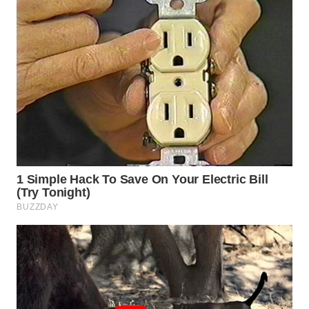
WN
INDRAMAYU
WN
KUNINGAN
WN
MAJALENGKA
WN
SUBANG
WN
SUKABUMI
WN
PURWAKARTA