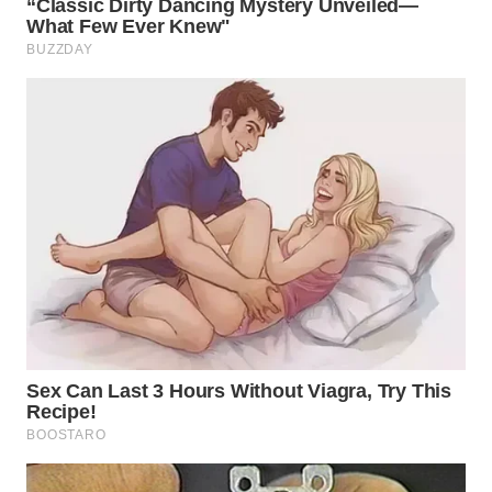
WN
SUMEDANG
WN
CIANJUR
WN
KEPULAUAN
SERIBU
WN
TANGERANG
WN
BINJAI
WN
CIREBON