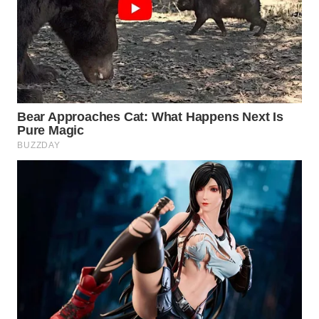
WN
PRIANGAN
TIMUR
WN
SEMARANG
WN
SOLO
WN
BOROBUDUR
WN
MADURA
WN
SURABAYA