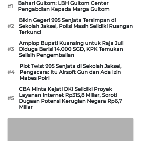
Bahari Gultom: LBH Gultom Center
#1
PORTAL
Pengabdian Kepada Marga Gultom
KONSUMEN
Bikin Geger! 995 Senjata Tersimpan di
#2
Sekolah Jaksel, Polisi Masih Selidiki Ruangan
FORWAMKI
Terkunci
Amplop Bupati Kuansing untuk Raja Juli
ALPERKLINAS
#3
Diduga Berisi 14.000 SGD, KPK Temukan
Selisih Pengembalian
FORJASIDA
Plot Twist 995 Senjata di Sekolah Jaksel,
#4
Pengacara: Itu Airsoft Gun dan Ada Izin
Mabes Polri
TAMBANG
NEWS
CBA Minta Kejati DKI Selidiki Proyek
Layanan Internet Rp315,8 Miliar, Soroti
#5
Dugaan Potensi Kerugian Negara Rp6,7
SITUNGIR
Miliar
NEWS
SIDIKALANG
NEWS