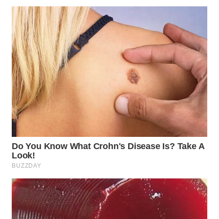
WN
TAPANULI
SELATAN
WN
TANJUNG
LESUNG
WN
KARO
WN
SIMALUNGUN
WN
LABUHANBATU
WN