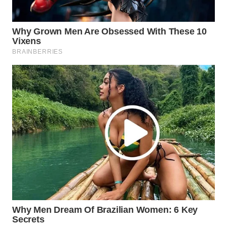
WN
NATUNA
WN
BINTAN
WN
MANDALIKA
WN
LIKUPANG
WN
LABUANBAJO
WN
BORNEO