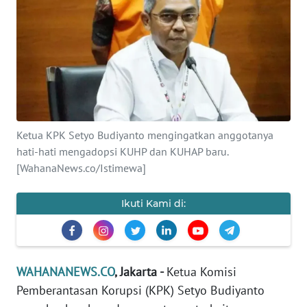
SAINS-TEKNO
KESEHATAN
INTERNASIONAL
SERBA-SERBI
Ketua KPK Setyo Budiyanto mengingatkan anggotanya
hati-hati mengadopsi KUHP dan KUHAP baru.
PENDIDIKAN
[WahanaNews.co/Istimewa]
OLAHRAGA
Ikuti Kami di:
OPINI
WAHANANEWS.CO
, Jakarta -
Ketua Komisi
EDITORIAL
Pemberantasan Korupsi (KPK) Setyo Budiyanto