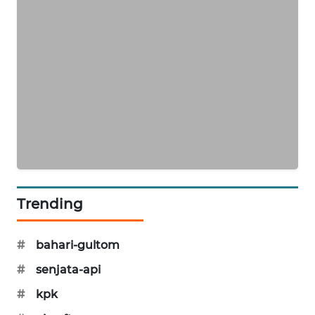
SIBARAGAS
NEWS
METRO
SIANTAR
NEWS
METRO
MEDAN
NEWS
Trending
METRO
JAKARTA
NEWS
#
bahari-gultom
#
senjata-api
KRT
NEWS
#
kpk