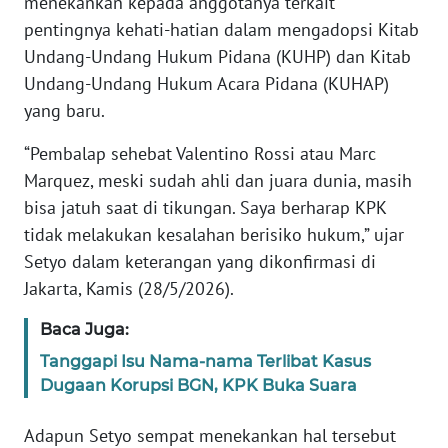
menekankan kepada anggotanya terkait
Informasi
pentingnya kehati-hatian dalam mengadopsi Kitab
INDEKS
Undang-Undang Hukum Pidana (KUHP) dan Kitab
BERITA
Undang-Undang Hukum Acara Pidana (KUHAP)
yang baru.
KONTAK
KAMI
“Pembalap sehebat Valentino Rossi atau Marc
Marquez, meski sudah ahli dan juara dunia, masih
INFO
bisa jatuh saat di tikungan. Saya berharap KPK
IKLAN
tidak melakukan kesalahan berisiko hukum,” ujar
Setyo dalam keterangan yang dikonfirmasi di
TENTANG
Jakarta, Kamis (28/5/2026).
KAMI
Baca Juga:
PEDOMAN
Tanggapi Isu Nama-nama Terlibat Kasus
MEDIA
Dugaan Korupsi BGN, KPK Buka Suara
SIBER
Adapun Setyo sempat menekankan hal tersebut
REDAKSI