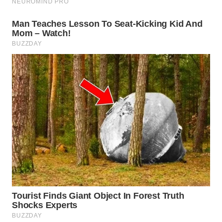
WN
MALUKU
WN
MALUT
WN
DAIRI
WN
DANAU
TOBA
WN
NIAS
WN
LANGKAT