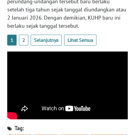
perundang-undangan tersebut baru berlaku
setelah tiga tahun sejak tanggal diundangkan atau
WN
SERAMBI
2 Januari 2026. Dengan demikian, KUHP baru ini
berlaku sejak tanggal tersebut.
WN
JAMBI
1
2
Selanjutnya
Lihat Semua
WN
SULTRA
WN
NTB
WN
SULTENG
WN
Tag:
SULBAR