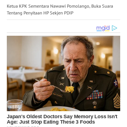
Ketua KPK Sementara Nawawi Pomolango, Buka Suara
WN
KALTARA
Tentang Penyitaan HP Sekjen PDIP
WN
KALSEL
WN
KALTIM
WN
SULSEL
WN
GORONTALO
WN
SULUT