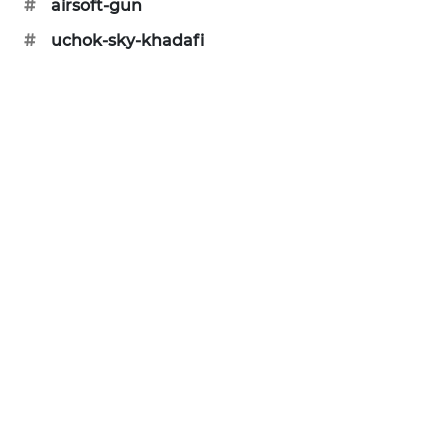
#
airsoft-gun
KARING
NEWS
#
uchok-sky-khadafi
JURNAL
MARITIM
HUMBANG
NEWS
GARONGGANG
NEWS
FISUELRI
ID
ENERGI
NEWS