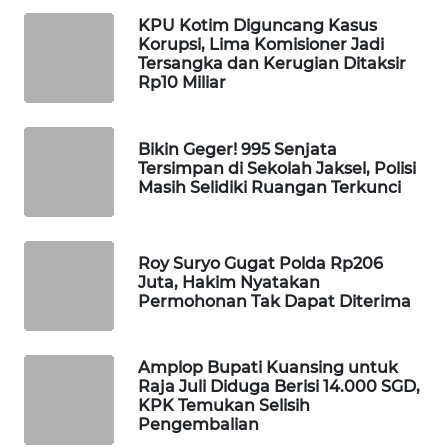
WAHANA
KPU Kotim Diguncang Kasus
DESA
Korupsi, Lima Komisioner Jadi
WISATA
Tersangka dan Kerugian Ditaksir
Rp10 Miliar
LAPAK
WAHANA
Bikin Geger! 995 Senjata
Tersimpan di Sekolah Jaksel, Polisi
Masih Selidiki Ruangan Terkunci
Wahana
Network
KONSUMEN
Roy Suryo Gugat Polda Rp206
LISTRIK
Juta, Hakim Nyatakan
Permohonan Tak Dapat Diterima
MASYARAKAT
KELISTRIKAN
Amplop Bupati Kuansing untuk
Raja Juli Diduga Berisi 14.000 SGD,
KPK Temukan Selisih
WALINKI
Pengembalian
ID