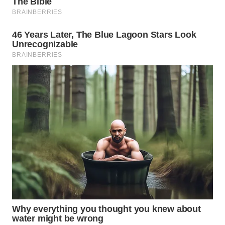
WN
MALUKU
WN
MALUT
WN
DAIRI
WN
DANAU
TOBA
WN
NIAS
WN
LANGKAT