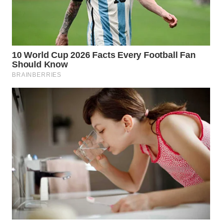
WN
SUMEDANG
WN
CIANJUR
WN
KEPULAUAN
SERIBU
WN
TANGERANG
WN
BINJAI
WN
CIREBON