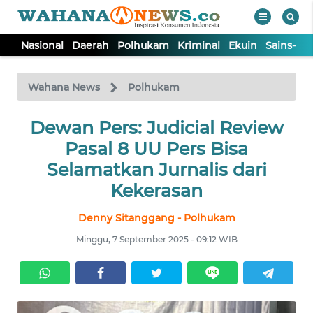
Nasional
Daerah
Polhukam
Kriminal
Ekuin
Sains-Te
WAHANA
Tutup
TV
Wahana News
Polhukam
NASIONAL
Dewan Pers: Judicial Review
Pasal 8 UU Pers Bisa
DAERAH
Selamatkan Jurnalis dari
Kekerasan
POLHUKAM
Denny Sitanggang - Polhukam
Minggu, 7 September 2025 - 09:12 WIB
KRIMINAL
EKUIN