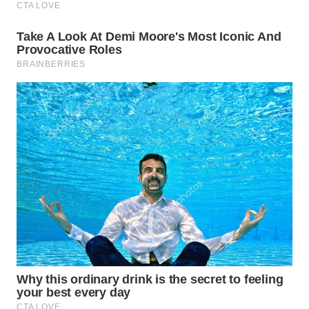
WN
TAPANULI
SELATAN
WN
TANJUNG
LESUNG
WN
KARO
WN
SIMALUNGUN
WN
LABUHANBATU
WN