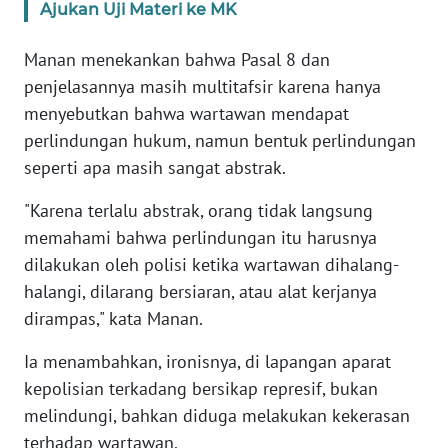
Ajukan Uji Materi ke MK
KARIR
Manan menekankan bahwa Pasal 8 dan
penjelasannya masih multitafsir karena hanya
DISCLAIMER
menyebutkan bahwa wartawan mendapat
perlindungan hukum, namun bentuk perlindungan
Wahana
seperti apa masih sangat abstrak.
News
Regional
"Karena terlalu abstrak, orang tidak langsung
memahami bahwa perlindungan itu harusnya
WN
dilakukan oleh polisi ketika wartawan dihalang-
SUMUT
halangi, dilarang bersiaran, atau alat kerjanya
dirampas," kata Manan.
WN
JAKARTA
Ia menambahkan, ironisnya, di lapangan aparat
kepolisian terkadang bersikap represif, bukan
WN
JABAR
melindungi, bahkan diduga melakukan kekerasan
terhadap wartawan.