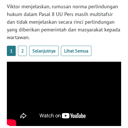
Viktor menjelaskan, rumusan norma perlindungan
WN
hukum dalam Pasal 8 UU Pers masih multitafsir
SERAMBI
dan tidak menjelaskan secara rinci perlindungan
yang diberikan pemerintah dan masyarakat kepada
WN
wartawan.
JAMBI
1
2
Selanjutnya
Lihat Semua
WN
SULTRA
WN
NTB
WN
SULTENG
WN
SULBAR