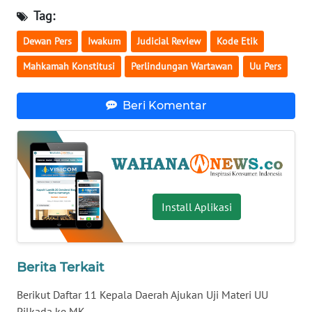
Tag:
WN
BABEL
Dewan Pers
Iwakum
Judicial Review
Kode Etik
Mahkamah Konstitusi
Perlindungan Wartawan
Uu Pers
WN
SUMBAR
Beri Komentar
WN
SUMSEL
WN
BENGKULU
Install Aplikasi
WN
LAMPUNG
Berita Terkait
WN
JATENG
Berikut Daftar 11 Kepala Daerah Ajukan Uji Materi UU
Pilkada ke MK