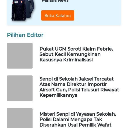
WAHANA
LISTRIK
Buka Katalog
WAHANA
Pilihan Editor
TRAVEL
Pukat UGM Soroti Klaim Febrie,
WAHANA
Sebut Kecil Kemungkinan
TV
Kasusnya Kriminalisasi
WAHANANEWS
ID
Senpi di Sekolah Jaksel Tercatat
Atas Nama Direktur Importir
Airsoft Gun, Polisi Telusuri Riwayat
WAHANANEWS
Kepemilikannya
CO ID
WAHANANEWS
Misteri Senpi di Yayasan Sekolah,
Polisi Dalami Mengapa Tak
NET
Diserahkan Usai Pemilik Wafat