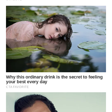
TAPANULI
TENGAH
WN DELI
SERDANG
WN
TEBING
TINGGI
WN
PAKPAK
WN
KARAWANG
WN
BEKASI