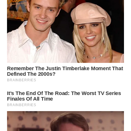
WN
NATUNA
WN
BINTAN
WN
MANDALIKA
WN
LIKUPANG
WN
LABUANBAJO
WN
BORNEO