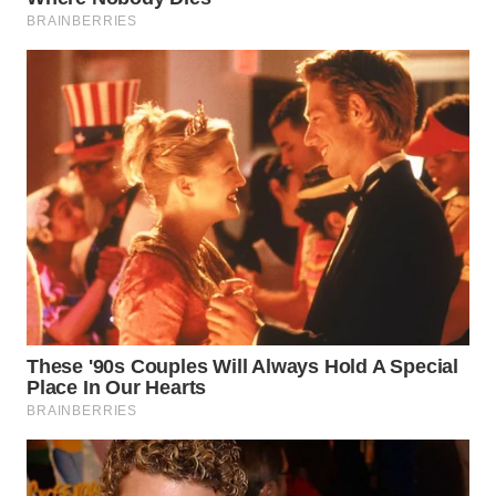
WN
PRIANGAN
TIMUR
WN
SEMARANG
WN
SOLO
WN
BOROBUDUR
WN
MADURA
WN
SURABAYA