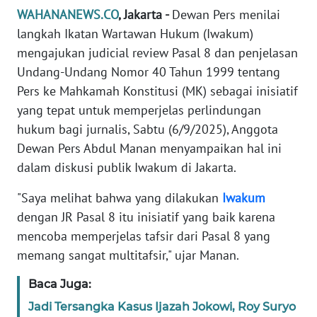
Informasi
WAHANANEWS.CO
, Jakarta -
Dewan Pers menilai
langkah Ikatan Wartawan Hukum (Iwakum)
INDEKS
mengajukan judicial review Pasal 8 dan penjelasan
BERITA
Undang-Undang Nomor 40 Tahun 1999 tentang
KONTAK
Pers ke Mahkamah Konstitusi (MK) sebagai inisiatif
KAMI
yang tepat untuk memperjelas perlindungan
hukum bagi jurnalis, Sabtu (6/9/2025), Anggota
INFO
Dewan Pers Abdul Manan menyampaikan hal ini
IKLAN
dalam diskusi publik Iwakum di Jakarta.
TENTANG
"Saya melihat bahwa yang dilakukan
Iwakum
KAMI
dengan JR Pasal 8 itu inisiatif yang baik karena
mencoba memperjelas tafsir dari Pasal 8 yang
PEDOMAN
memang sangat multitafsir," ujar Manan.
MEDIA
SIBER
Baca Juga:
Jadi Tersangka Kasus Ijazah Jokowi, Roy Suryo
REDAKSI