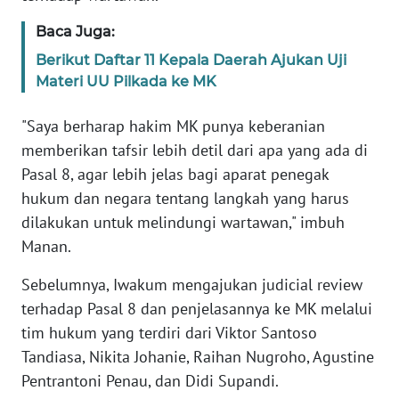
WN
Baca Juga:
BANTEN
Berikut Daftar 11 Kepala Daerah Ajukan Uji
WN
Materi UU Pilkada ke MK
NTT
"Saya berharap hakim MK punya keberanian
WN
memberikan tafsir lebih detil dari apa yang ada di
KEPRI
Pasal 8, agar lebih jelas bagi aparat penegak
hukum dan negara tentang langkah yang harus
WN
dilakukan untuk melindungi wartawan," imbuh
PAPUA
Manan.
WN
Sebelumnya, Iwakum mengajukan judicial review
PAPUA
terhadap Pasal 8 dan penjelasannya ke MK melalui
BARAT
tim hukum yang terdiri dari Viktor Santoso
Tandiasa, Nikita Johanie, Raihan Nugroho, Agustine
WN
Pentrantoni Penau, dan Didi Supandi.
RIAU