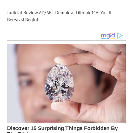
WN
Judicial Review AD/ART Demokrat Ditolak MA, Yusril
KALTARA
Bereaksi Begini
WN
KALSEL
WN
KALTIM
WN
SULSEL
WN
GORONTALO
WN
SULUT