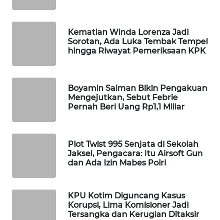
WAHANA
SPORT
Kematian Winda Lorenza Jadi
Sorotan, Ada Luka Tembak Tempel
WAHANA
hingga Riwayat Pemeriksaan KPK
UMKM
WAHANA
Boyamin Saiman Bikin Pengakuan
SELEB
Mengejutkan, Sebut Febrie
Pernah Beri Uang Rp1,1 Miliar
WAHANA
PERSONA
Plot Twist 995 Senjata di Sekolah
Jaksel, Pengacara: Itu Airsoft Gun
WAHANA
dan Ada Izin Mabes Polri
OTOMOTIF
WAHANA
KPU Kotim Diguncang Kasus
HEALTH
Korupsi, Lima Komisioner Jadi
Tersangka dan Kerugian Ditaksir