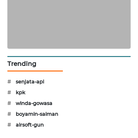
PORTAL
KONSUMEN
FORWAMKI
ALPERKLINAS
FORJASIDA
Trending
TAMBANG
#
senjata-api
NEWS
#
kpk
SITUNGIR
#
winda-gowasa
NEWS
#
boyamin-saiman
SIDIKALANG
#
airsoft-gun
NEWS