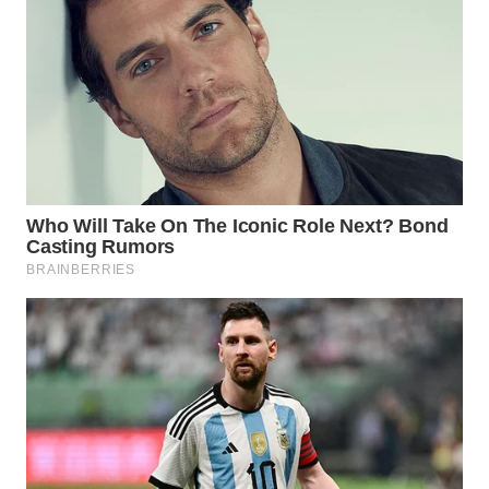
WN
BOGOR
WN
DEPOK
WN
TAPANULI
UTARA
WN
SAMOSIR
WN
PADANG
LAWAS