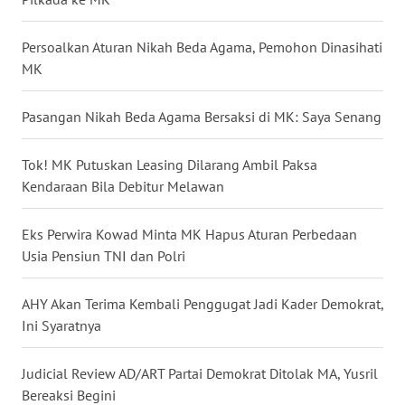
WN
NUSANTARA
Persoalkan Aturan Nikah Beda Agama, Pemohon Dinasihati
MK
WN
JOGJA
Pasangan Nikah Beda Agama Bersaksi di MK: Saya Senang
WN
Tok! MK Putuskan Leasing Dilarang Ambil Paksa
JATIM
Kendaraan Bila Debitur Melawan
WN
Eks Perwira Kowad Minta MK Hapus Aturan Perbedaan
BALI
Usia Pensiun TNI dan Polri
WN
AHY Akan Terima Kembali Penggugat Jadi Kader Demokrat,
KALBAR
Ini Syaratnya
WN
Judicial Review AD/ART Partai Demokrat Ditolak MA, Yusril
KALTENG
Bereaksi Begini