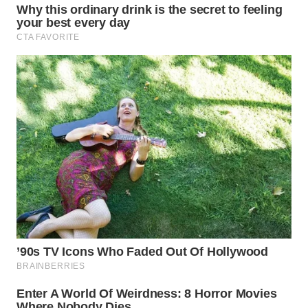
WN
INDRAMAYU
WN
KUNINGAN
WN
MAJALENGKA
WN
SUBANG
WN
SUKABUMI
WN
PURWAKARTA