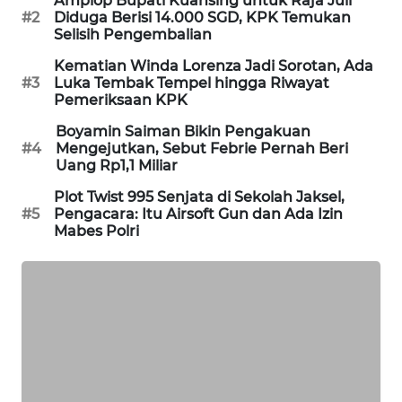
Amplop Bupati Kuansing untuk Raja Juli
#2
Diduga Berisi 14.000 SGD, KPK Temukan
MAWAKA
Selisih Pengembalian
ID
Kematian Winda Lorenza Jadi Sorotan, Ada
#3
Luka Tembak Tempel hingga Riwayat
MARTABAT
Pemeriksaan KPK
NET
Boyamin Saiman Bikin Pengakuan
#4
Mengejutkan, Sebut Febrie Pernah Beri
PLN
Uang Rp1,1 Miliar
WATCH
Plot Twist 995 Senjata di Sekolah Jaksel,
#5
Pengacara: Itu Airsoft Gun dan Ada Izin
MKLI
Mabes Polri
LPKKI
LKKI
KOPEKLIN