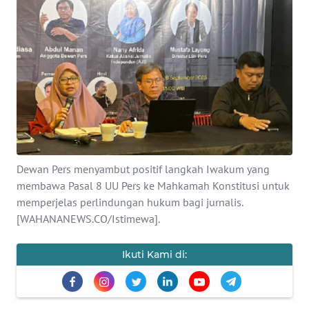
SAINS-TEKNO
KESEHATAN
INTERNASIONAL
SERBA-SERBI
PENDIDIKAN
Dewan Pers menyambut positif langkah Iwakum yang
membawa Pasal 8 UU Pers ke Mahkamah Konstitusi untuk
OLAHRAGA
memperjelas perlindungan hukum bagi jurnalis.
[WAHANANEWS.CO/Istimewa].
OPINI
Ikuti Kami di:
EDITORIAL