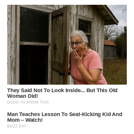
TAPANULI
TENGAH
WN DELI
SERDANG
WN
TEBING
TINGGI
WN
PAKPAK
WN
KARAWANG
WN
BEKASI