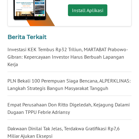
WN
Install Aplikasi
MALUKU
WN
MALUT
Berita Terkait
Investasi KEK Tembus Rp32 Triliun, MARTABAT Prabowo-
WN
Gibran: Kepercayaan Investor Harus Berbuah Lapangan
DAIRI
Kerja
WN
PLN Bekali 100 Perempuan Siaga Bencana, ALPERKLINAS:
DANAU
TOBA
Langkah Strategis Bangun Masyarakat Tangguh
WN
Empat Perusahaan Don Ritto Digeledah, Kejagung Dalami
NIAS
Dugaan TPPU Febrie Adriansy
WN
Dakwaan Dinilai Tak Jelas, Terdakwa Gratifikasi Rp7,6
LANGKAT
Miliar Ajukan Eksepsi