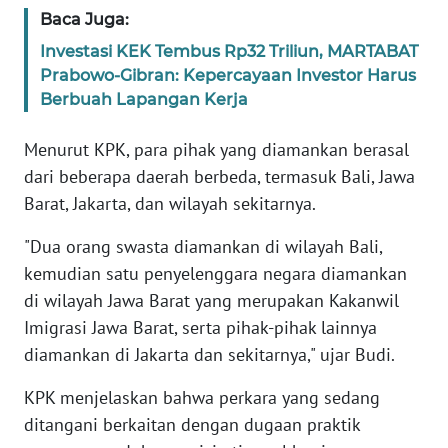
WN
Baca Juga:
BANTEN
Investasi KEK Tembus Rp32 Triliun, MARTABAT
Prabowo-Gibran: Kepercayaan Investor Harus
WN
Berbuah Lapangan Kerja
NTT
Menurut KPK, para pihak yang diamankan berasal
WN
dari beberapa daerah berbeda, termasuk Bali, Jawa
KEPRI
Barat, Jakarta, dan wilayah sekitarnya.
WN
"Dua orang swasta diamankan di wilayah Bali,
PAPUA
kemudian satu penyelenggara negara diamankan
di wilayah Jawa Barat yang merupakan Kakanwil
WN
Imigrasi Jawa Barat, serta pihak-pihak lainnya
PAPUA
diamankan di Jakarta dan sekitarnya," ujar Budi.
BARAT
KPK menjelaskan bahwa perkara yang sedang
WN
ditangani berkaitan dengan dugaan praktik
RIAU