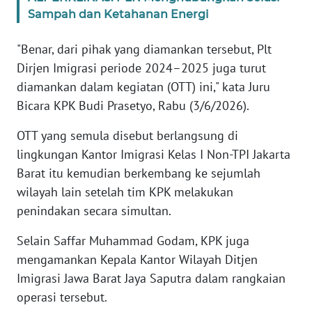
Sampah dan Ketahanan Energi
KARIR
"Benar, dari pihak yang diamankan tersebut, Plt
Dirjen Imigrasi periode 2024–2025 juga turut
DISCLAIMER
diamankan dalam kegiatan (OTT) ini," kata Juru
Bicara KPK Budi Prasetyo, Rabu (3/6/2026).
Wahana
News
Regional
OTT yang semula disebut berlangsung di
lingkungan Kantor Imigrasi Kelas I Non-TPI Jakarta
WN
Barat itu kemudian berkembang ke sejumlah
SUMUT
wilayah lain setelah tim KPK melakukan
penindakan secara simultan.
WN
JAKARTA
Selain Saffar Muhammad Godam, KPK juga
mengamankan Kepala Kantor Wilayah Ditjen
WN
Imigrasi Jawa Barat Jaya Saputra dalam rangkaian
JABAR
operasi tersebut.