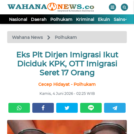
Nasional
Daerah
Polhukam
Kriminal
Ekuin
Sains-Te
WAHANA
Tutup
TV
Wahana News
Polhukam
NASIONAL
Eks Plt Dirjen Imigrasi Ikut
Diciduk KPK, OTT Imigrasi
DAERAH
Seret 17 Orang
Cecep Hidayat - Polhukam
POLHUKAM
Kamis, 4 Juni 2026 - 02:25 WIB
KRIMINAL
EKUIN