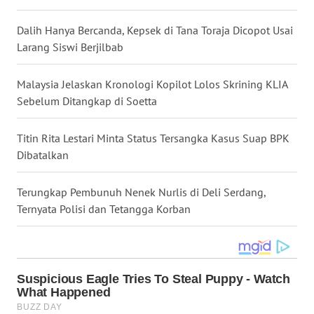
WN
Dalih Hanya Bercanda, Kepsek di Tana Toraja Dicopot Usai
TAPANULI
Larang Siswi Berjilbab
SELATAN
Malaysia Jelaskan Kronologi Kopilot Lolos Skrining KLIA
WN
Sebelum Ditangkap di Soetta
TANJUNG
LESUNG
Titin Rita Lestari Minta Status Tersangka Kasus Suap BPK
Dibatalkan
WN
KARO
Terungkap Pembunuh Nenek Nurlis di Deli Serdang,
Ternyata Polisi dan Tetangga Korban
WN
SIMALUNGUN
WN
LABUHANBATU
WN