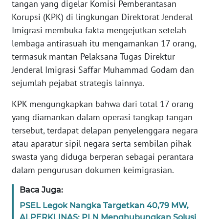
tangan yang digelar Komisi Pemberantasan
Informasi
Korupsi (KPK) di lingkungan Direktorat Jenderal
INDEKS
Imigrasi membuka fakta mengejutkan setelah
BERITA
lembaga antirasuah itu mengamankan 17 orang,
termasuk mantan Pelaksana Tugas Direktur
KONTAK
Jenderal Imigrasi Saffar Muhammad Godam dan
KAMI
sejumlah pejabat strategis lainnya.
INFO
KPK mengungkapkan bahwa dari total 17 orang
IKLAN
yang diamankan dalam operasi tangkap tangan
tersebut, terdapat delapan penyelenggara negara
TENTANG
atau aparatur sipil negara serta sembilan pihak
KAMI
swasta yang diduga berperan sebagai perantara
dalam pengurusan dokumen keimigrasian.
PEDOMAN
MEDIA
Baca Juga:
SIBER
PSEL Legok Nangka Targetkan 40,79 MW,
REDAKSI
ALPERKLINAS: PLN Menghubungkan Solusi