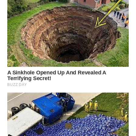
WN
INDRAMAYU
WN
KUNINGAN
WN
MAJALENGKA
WN
SUBANG
WN
SUKABUMI
WN
PURWAKARTA