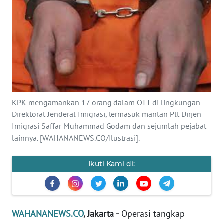
SAINS-TEKNO
KESEHATAN
INTERNASIONAL
SERBA-SERBI
KPK mengamankan 17 orang dalam OTT di lingkungan
Direktorat Jenderal Imigrasi, termasuk mantan Plt Dirjen
PENDIDIKAN
Imigrasi Saffar Muhammad Godam dan sejumlah pejabat
lainnya. [WAHANANEWS.CO/Ilustrasi].
OLAHRAGA
Ikuti Kami di:
OPINI
EDITORIAL
WAHANANEWS.CO
, Jakarta -
Operasi tangkap