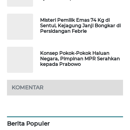
MAWAKA
ID
Misteri Pemilik Emas 74 Kg di
Sentul, Kejagung Janji Bongkar di
Persidangan Febrie
MARTABAT
NET
PLN
Konsep Pokok-Pokok Haluan
Negara, Pimpinan MPR Serahkan
WATCH
kepada Prabowo
MKLI
KOMENTAR
LPKKI
LKKI
KOPEKLIN
Berita Populer