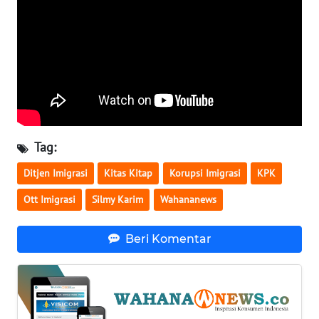
WN
KALTARA
WN
KALSEL
WN
KALTIM
Tag:
WN
Ditjen Imigrasi
Kitas Kitap
Korupsi Imigrasi
KPK
SULSEL
Ott Imigrasi
Silmy Karim
Wahananews
WN
Beri Komentar
GORONTALO
WN
SULUT