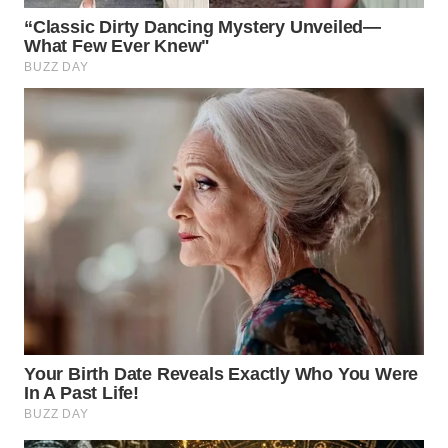
WN
NATUNA
WN
BINTAN
WN
MANDALIKA
WN
LIKUPANG
WN
LABUANBAJO
WN
BORNEO