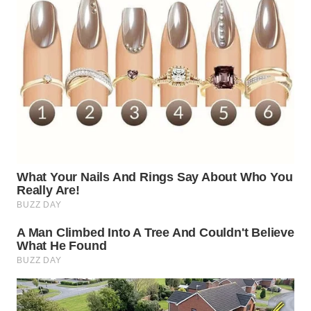
WN
SUMEDANG
WN
CIANJUR
WN
KEPULAUAN
SERIBU
WN
TANGERANG
WN
BINJAI
WN
CIREBON