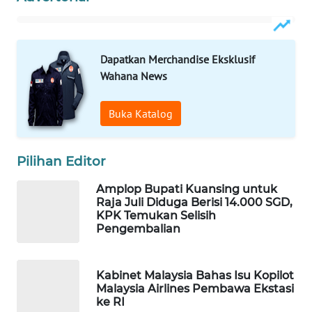
WAHANA
SPORT
Dapatkan Merchandise Eksklusif
WAHANA
Wahana News
UMKM
Buka Katalog
WAHANA
SELEB
Pilihan Editor
WAHANA
PERSONA
Amplop Bupati Kuansing untuk
Raja Juli Diduga Berisi 14.000 SGD,
KPK Temukan Selisih
WAHANA
Pengembalian
OTOMOTIF
Kabinet Malaysia Bahas Isu Kopilot
WAHANA
Malaysia Airlines Pembawa Ekstasi
HEALTH
ke RI