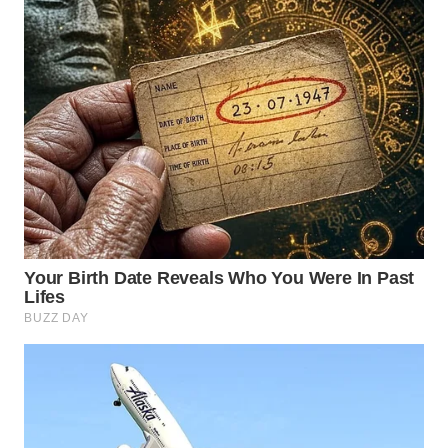
Wahana
Media
Group
WAHANA
NEWS
WAHANA
TANI
WAHANA
ADVOKAT
WAHANA
INFRASTRUKTUR
WAHANA
KONSUMEN