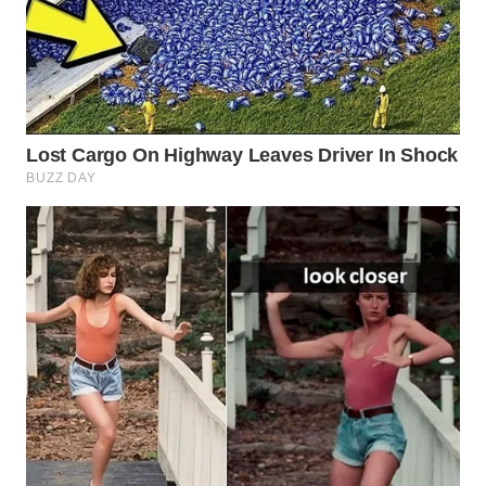
WN
PRIANGAN
TIMUR
WN
SEMARANG
WN
SOLO
WN
BOROBUDUR
WN
MADURA
WN
SURABAYA