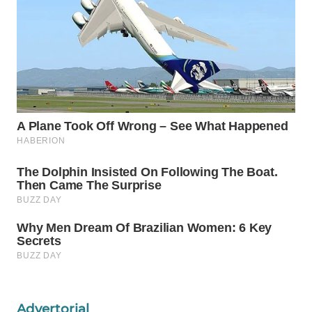
WAHANA
LISTRIK
WAHANA
TRAVEL
WAHANA
TV
WAHANANEWS
ID
WAHANANEWS
CO ID
WAHANANEWS
NET
Advertorial