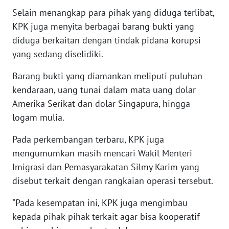
Selain menangkap para pihak yang diduga terlibat,
WN
KPK juga menyita berbagai barang bukti yang
BABEL
diduga berkaitan dengan tindak pidana korupsi
WN
yang sedang diselidiki.
SUMBAR
Barang bukti yang diamankan meliputi puluhan
kendaraan, uang tunai dalam mata uang dolar
WN
SUMSEL
Amerika Serikat dan dolar Singapura, hingga
logam mulia.
WN
Pada perkembangan terbaru, KPK juga
BENGKULU
mengumumkan masih mencari Wakil Menteri
Imigrasi dan Pemasyarakatan Silmy Karim yang
WN
LAMPUNG
disebut terkait dengan rangkaian operasi tersebut.
"Pada kesempatan ini, KPK juga mengimbau
WN
JATENG
kepada pihak-pihak terkait agar bisa kooperatif