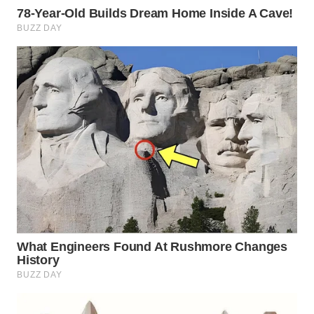
WN
BOGOR
WN
DEPOK
WN
TAPANULI
UTARA
WN
SAMOSIR
WN
PADANG
LAWAS