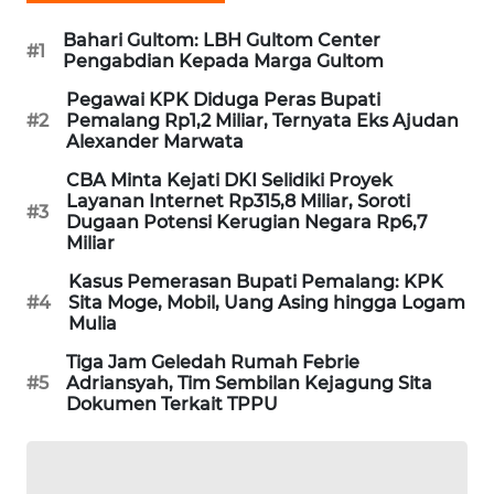
PORTAL
Bahari Gultom: LBH Gultom Center
KONSUMEN
#1
Pengabdian Kepada Marga Gultom
Pegawai KPK Diduga Peras Bupati
FORWAMKI
#2
Pemalang Rp1,2 Miliar, Ternyata Eks Ajudan
Alexander Marwata
ALPERKLINAS
CBA Minta Kejati DKI Selidiki Proyek
Layanan Internet Rp315,8 Miliar, Soroti
#3
FORJASIDA
Dugaan Potensi Kerugian Negara Rp6,7
Miliar
TAMBANG
Kasus Pemerasan Bupati Pemalang: KPK
NEWS
#4
Sita Moge, Mobil, Uang Asing hingga Logam
Mulia
SITUNGIR
Tiga Jam Geledah Rumah Febrie
#5
Adriansyah, Tim Sembilan Kejagung Sita
NEWS
Dokumen Terkait TPPU
SIDIKALANG
NEWS