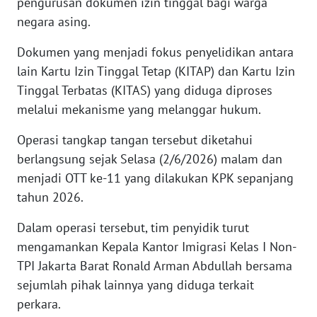
pengurusan dokumen izin tinggal bagi warga
negara asing.
WN
SERAMBI
Dokumen yang menjadi fokus penyelidikan antara
lain Kartu Izin Tinggal Tetap (KITAP) dan Kartu Izin
WN
Tinggal Terbatas (KITAS) yang diduga diproses
JAMBI
melalui mekanisme yang melanggar hukum.
WN
Operasi tangkap tangan tersebut diketahui
SULTRA
berlangsung sejak Selasa (2/6/2026) malam dan
menjadi OTT ke-11 yang dilakukan KPK sepanjang
WN
NTB
tahun 2026.
Dalam operasi tersebut, tim penyidik turut
WN
mengamankan Kepala Kantor Imigrasi Kelas I Non-
SULTENG
TPI Jakarta Barat Ronald Arman Abdullah bersama
sejumlah pihak lainnya yang diduga terkait
WN
SULBAR
perkara.