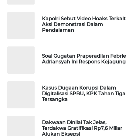
WAHANA
DESA
Kapolri Sebut Video Hoaks Terkait
WISATA
Aksi Demonstrasi Dalam
Pendalaman
LAPAK
WAHANA
Soal Gugatan Praperadilan Febrie
Wahana
Adriansyah Ini Respons Kejagung
Network
KONSUMEN
LISTRIK
Kasus Dugaan Korupsi Dalam
Digitalisasi SPBU, KPK Tahan Tiga
Tersangka
MASYARAKAT
KELISTRIKAN
Dakwaan Dinilai Tak Jelas,
WALINKI
Terdakwa Gratifikasi Rp7,6 Miliar
ID
Ajukan Eksepsi