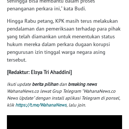
sehingga bisa membantu dalam proses
WN
penanganan perkara ini," kata Budi.
NUSANTARA
Hingga Rabu petang, KPK masih terus melakukan
pendalaman dan pemeriksaan terhadap para pihak
WN
JOGJA
yang telah diamankan untuk menentukan status
hukum mereka dalam perkara dugaan korupsi
WN
pengurusan izin tinggal warga negara asing
JATIM
tersebut.
WN
[Redaktur: Elsya Tri Ahaddini]
BALI
Ikuti update
berita pilihan
dan
breaking news
WahanaNews.co lewat Grup Telegram "WahanaNews.co
WN
News Update" dengan install aplikasi Telegram di ponsel,
KALBAR
klik
https://t.me/WahanaNews
, lalu join.
WN
KALTENG