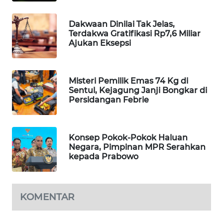
WAHANA
SPORT
Dakwaan Dinilai Tak Jelas,
Terdakwa Gratifikasi Rp7,6 Miliar
Ajukan Eksepsi
WAHANA
UMKM
Misteri Pemilik Emas 74 Kg di
WAHANA
Sentul, Kejagung Janji Bongkar di
SELEB
Persidangan Febrie
WAHANA
PERSONA
Konsep Pokok-Pokok Haluan
Negara, Pimpinan MPR Serahkan
kepada Prabowo
WAHANA
OTOMOTIF
KOMENTAR
WAHANA
HEALTH