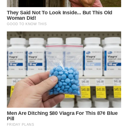
WN
MALUKU
WN
MALUT
WN
DAIRI
WN
DANAU
TOBA
WN
NIAS
WN
LANGKAT