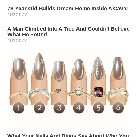
WN
TAPANULI
SELATAN
WN
TANJUNG
LESUNG
WN
KARO
WN
SIMALUNGUN
WN
LABUHANBATU
WN