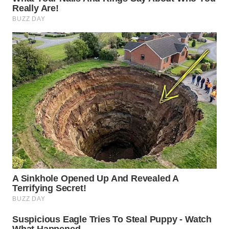
TAPANULI
TENGAH
WN DELI
SERDANG
WN
TEBING
TINGGI
WN
PAKPAK
WN
KARAWANG
WN
BEKASI