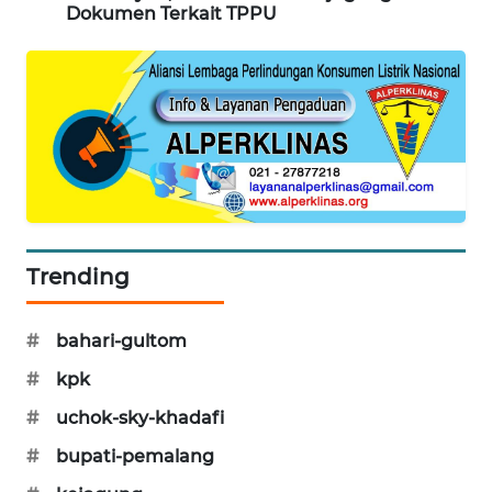
Dokumen Terkait TPPU
MAWAKA
ID
MARTABAT
NET
PLN
WATCH
Trending
MKLI
LPKKI
#
bahari-gultom
#
kpk
LKKI
#
uchok-sky-khadafi
#
bupati-pemalang
KOPEKLIN