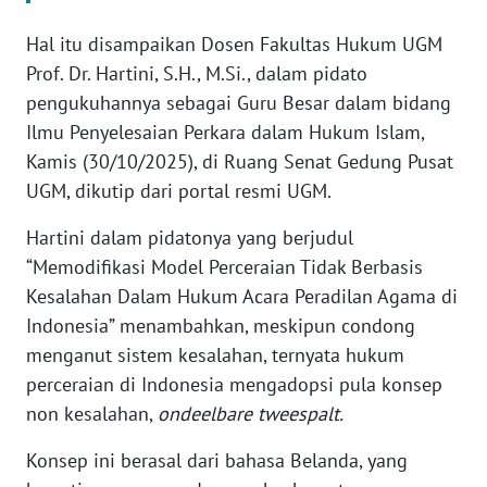
Hal itu disampaikan Dosen Fakultas Hukum UGM
KARIR
Prof. Dr. Hartini, S.H., M.Si., dalam pidato
pengukuhannya sebagai Guru Besar dalam bidang
DISCLAIMER
Ilmu Penyelesaian Perkara dalam Hukum Islam,
Kamis (30/10/2025), di Ruang Senat Gedung Pusat
Wahana
News
UGM, dikutip dari portal resmi UGM.
Regional
Hartini dalam pidatonya yang berjudul
WN
“Memodifikasi Model Perceraian Tidak Berbasis
SUMUT
Kesalahan Dalam Hukum Acara Peradilan Agama di
Indonesia” menambahkan, meskipun condong
WN
menganut sistem kesalahan, ternyata hukum
JAKARTA
perceraian di Indonesia mengadopsi pula konsep
non kesalahan,
ondeelbare tweespalt.
WN
JABAR
Konsep ini berasal dari bahasa Belanda, yang