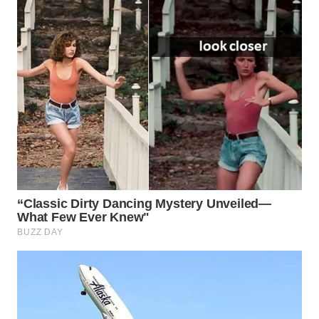
WN
INDRAMAYU
WN
KUNINGAN
WN
MAJALENGKA
WN
SUBANG
WN
SUKABUMI
WN
PURWAKARTA