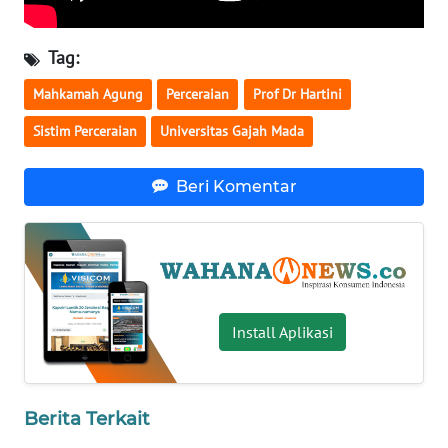
WN
BABEL
Tag:
Mahkamah Agung
Perceraian
Prof Dr Hartini
WN
SUMBAR
Sistim Perceraian
Universitas Gajah Mada
WN
Beri Komentar
SUMSEL
WN
BENGKULU
WN
Install Aplikasi
LAMPUNG
WN
Berita Terkait
JATENG