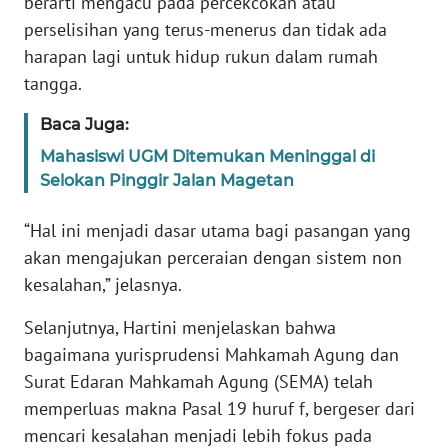
berarti mengacu pada percekcokan atau
WN
perselisihan yang terus-menerus dan tidak ada
BANTEN
harapan lagi untuk hidup rukun dalam rumah
tangga.
WN
NTT
Baca Juga:
Mahasiswi UGM Ditemukan Meninggal di
WN
Selokan Pinggir Jalan Magetan
KEPRI
“Hal ini menjadi dasar utama bagi pasangan yang
WN
akan mengajukan perceraian dengan sistem non
PAPUA
kesalahan,” jelasnya.
WN
Selanjutnya, Hartini menjelaskan bahwa
PAPUA
bagaimana yurisprudensi Mahkamah Agung dan
BARAT
Surat Edaran Mahkamah Agung (SEMA) telah
memperluas makna Pasal 19 huruf f, bergeser dari
WN
RIAU
mencari kesalahan menjadi lebih fokus pada