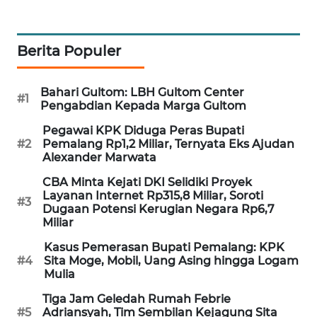
WAHANA
DESA
WISATA
Berita Populer
LAPAK
Bahari Gultom: LBH Gultom Center
WAHANA
#1
Pengabdian Kepada Marga Gultom
Pegawai KPK Diduga Peras Bupati
Wahana
#2
Pemalang Rp1,2 Miliar, Ternyata Eks Ajudan
Network
Alexander Marwata
CBA Minta Kejati DKI Selidiki Proyek
KONSUMEN
Layanan Internet Rp315,8 Miliar, Soroti
LISTRIK
#3
Dugaan Potensi Kerugian Negara Rp6,7
Miliar
MASYARAKAT
Kasus Pemerasan Bupati Pemalang: KPK
KELISTRIKAN
#4
Sita Moge, Mobil, Uang Asing hingga Logam
Mulia
WALINKI
Tiga Jam Geledah Rumah Febrie
ID
#5
Adriansyah, Tim Sembilan Kejagung Sita