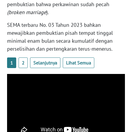
pembuktian bahwa perkawinan sudah pecah
WN
(broken marriage
).
SERAMBI
SEMA terbaru No. 03 Tahun 2023 bahkan
WN
mewajibkan pembuktian pisah tempat tinggal
JAMBI
minimal enam bulan secara kumulatif dengan
perselisihan dan pertengkaran terus-menerus.
WN
SULTRA
1
2
Selanjutnya
Lihat Semua
WN
NTB
WN
SULTENG
WN
SULBAR