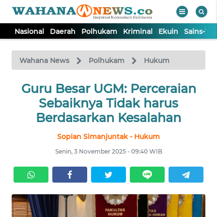
Nasional
Daerah
Polhukam
Kriminal
Ekuin
Sains-Te
WAHANA
Tutup
TV
Wahana News
Polhukam
Hukum
NASIONAL
Guru Besar UGM: Perceraian
Sebaiknya Tidak harus
DAERAH
Berdasarkan Kesalahan
Sopian Simanjuntak - Hukum
POLHUKAM
Senin, 3 November 2025 - 09:40 WIB
KRIMINAL
EKUIN