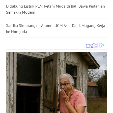
WN
Didukung Listrik PLN, Petani Muda di Bali Bawa Pertanian
KALTARA
Semakin Modern
WN
Sartika Simorangkir, Alumni UGM Asal Dairi, Magang Kerja
KALSEL
ke Hongaria
WN
KALTIM
WN
SULSEL
WN
GORONTALO
WN
SULUT