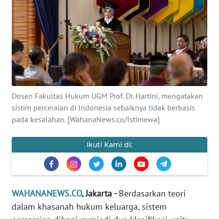
SAINS-TEKNO
KESEHATAN
INTERNASIONAL
SERBA-SERBI
Dosen Fakultas Hukum UGM Prof. Dr. Hartini, mengatakan
sistim perceraian di Indonesia sebaiknya tidak berbasis
PENDIDIKAN
pada kesalahan. [WahanaNews.co/Istimewa]
OLAHRAGA
Ikuti Kami di:
OPINI
WAHANANEWS.CO
, Jakarta -
Berdasarkan teori
EDITORIAL
dalam khasanah hukum keluarga, sistem