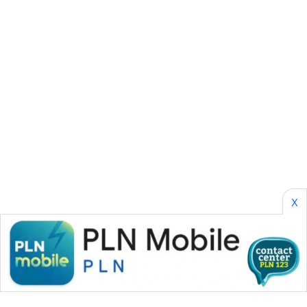
SONYA
ASA
NEWS
X