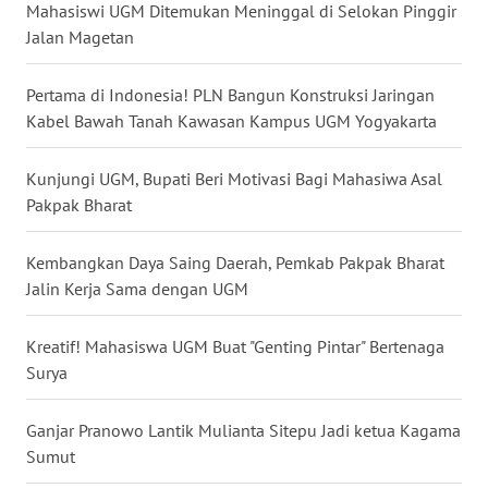
Mahasiswi UGM Ditemukan Meninggal di Selokan Pinggir
WN
Jalan Magetan
NUSANTARA
Pertama di Indonesia! PLN Bangun Konstruksi Jaringan
WN
Kabel Bawah Tanah Kawasan Kampus UGM Yogyakarta
JOGJA
Kunjungi UGM, Bupati Beri Motivasi Bagi Mahasiwa Asal
WN
Pakpak Bharat
JATIM
Kembangkan Daya Saing Daerah, Pemkab Pakpak Bharat
WN
Jalin Kerja Sama dengan UGM
BALI
Kreatif! Mahasiswa UGM Buat "Genting Pintar" Bertenaga
WN
Surya
KALBAR
Ganjar Pranowo Lantik Mulianta Sitepu Jadi ketua Kagama
WN
KALTENG
Sumut