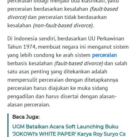
perceraian dibagi menjadi dua klasifikasi, yaitu
Informasi
perceraian berdasarkan kesalahan
(fault-based
INDEKS
divorce)
dan perceraian tidak berdasarkan
BERITA
kesalahan
(non-fault-based divorce)
.
Di Indonesia sendiri, berdasarkan UU Perkawinan
KONTAK
KAMI
Tahun 1974, membuat negara ini menganut sistem
yang lebih condong ke arah sistem
perceraian
INFO
berbasis kesalahan
(fault-based divorce)
dan salah
IKLAN
satu asas penting yang ditekankan adalah
mempersulit perceraian dengan ditetapkannya
TENTANG
perceraian harus diajukan ke muka sidang
KAMI
pengadilan dan harus disertai dengan alasan-
alasan perceraian.
PEDOMAN
MEDIA
Baca Juga:
SIBER
UGM Batalkan Acara Soft Launching Buku
'JOKOWI's WHITE PAPER' Karya Roy Suryo Cs
REDAKSI