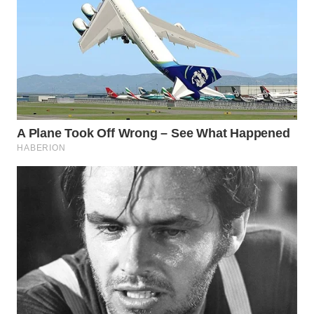
WN
PRIANGAN
TIMUR
WN
SEMARANG
WN
SOLO
WN
BOROBUDUR
WN
MADURA
WN
SURABAYA