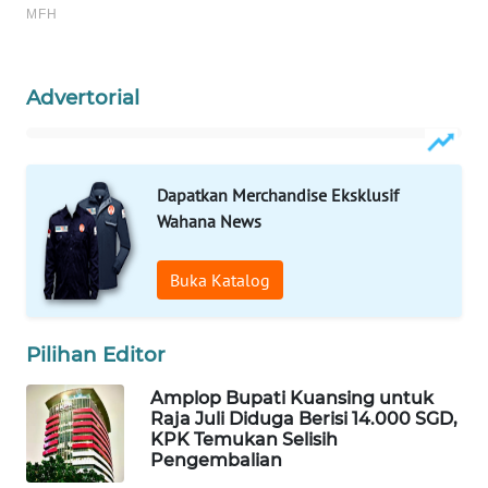
Wahana
Media
Group
Advertorial
WAHANA
NEWS
Dapatkan Merchandise Eksklusif
WAHANA
Wahana News
TANI
WAHANA
Buka Katalog
ADVOKAT
Pilihan Editor
WAHANA
INFRASTRUKTUR
Amplop Bupati Kuansing untuk
Raja Juli Diduga Berisi 14.000 SGD,
KPK Temukan Selisih
WAHANA
Pengembalian
KONSUMEN