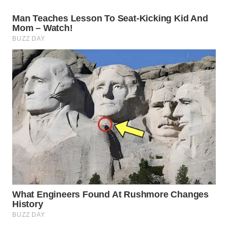
WN
SUMEDANG
WN
CIANJUR
WN
KEPULAUAN
SERIBU
WN
TANGERANG
WN
BINJAI
WN
CIREBON