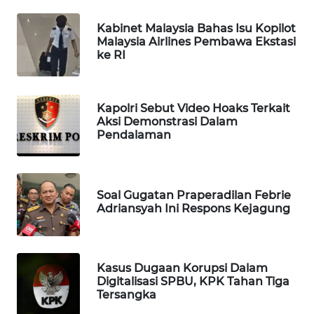
WAHANA
Kabinet Malaysia Bahas Isu Kopilot
LISTRIK
Malaysia Airlines Pembawa Ekstasi
ke RI
WAHANA
TRAVEL
Kapolri Sebut Video Hoaks Terkait
Aksi Demonstrasi Dalam
WAHANA
Pendalaman
TV
WAHANANEWS
ID
Soal Gugatan Praperadilan Febrie
Adriansyah Ini Respons Kejagung
WAHANANEWS
CO ID
Kasus Dugaan Korupsi Dalam
WAHANANEWS
Digitalisasi SPBU, KPK Tahan Tiga
NET
Tersangka