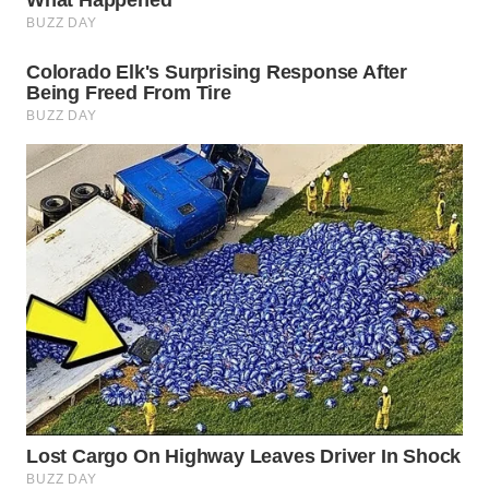
WN
BOGOR
WN
DEPOK
WN
TAPANULI
UTARA
WN
SAMOSIR
WN
PADANG
LAWAS