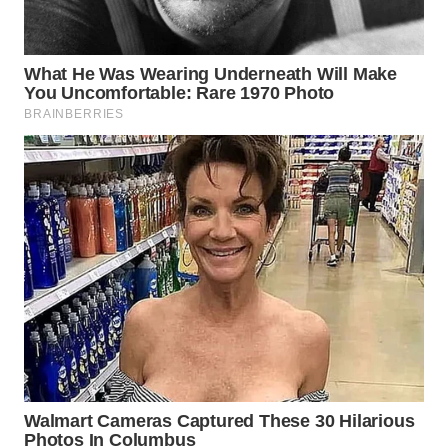
WN
NATUNA
WN
BINTAN
WN
MANDALIKA
WN
LIKUPANG
WN
LABUANBAJO
WN
BORNEO