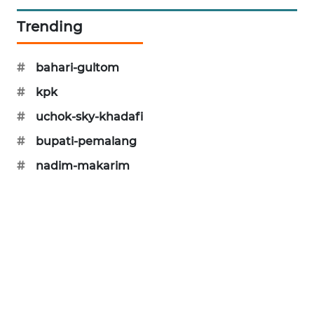
PORTAL
Trending
KONSUMEN
FORWAMKI
#
bahari-gultom
#
kpk
ALPERKLINAS
#
uchok-sky-khadafi
FORJASIDA
#
bupati-pemalang
#
nadim-makarim
TAMBANG
NEWS
SITUNGIR
NEWS
SIDIKALANG
NEWS