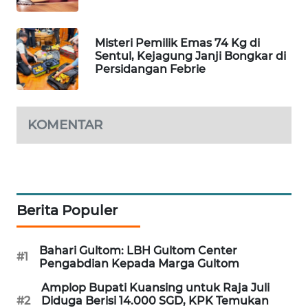
WAHANA
DESA
Misteri Pemilik Emas 74 Kg di
WISATA
Sentul, Kejagung Janji Bongkar di
Persidangan Febrie
LAPAK
WAHANA
KOMENTAR
Wahana
Network
KONSUMEN
LISTRIK
Berita Populer
MASYARAKAT
KELISTRIKAN
Bahari Gultom: LBH Gultom Center
#1
Pengabdian Kepada Marga Gultom
WALINKI
Amplop Bupati Kuansing untuk Raja Juli
ID
#2
Diduga Berisi 14.000 SGD, KPK Temukan