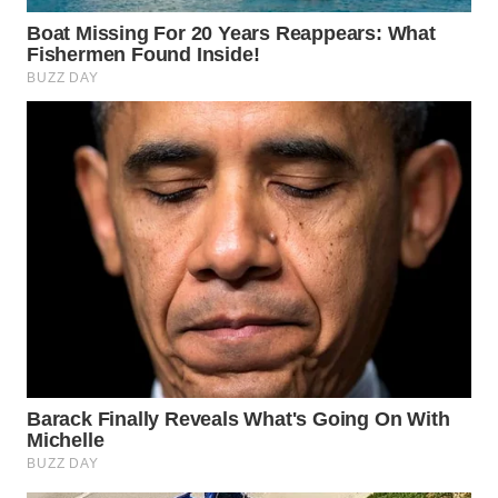
TAPANULI
TENGAH
WN DELI
SERDANG
WN
TEBING
TINGGI
WN
PAKPAK
WN
KARAWANG
WN
BEKASI