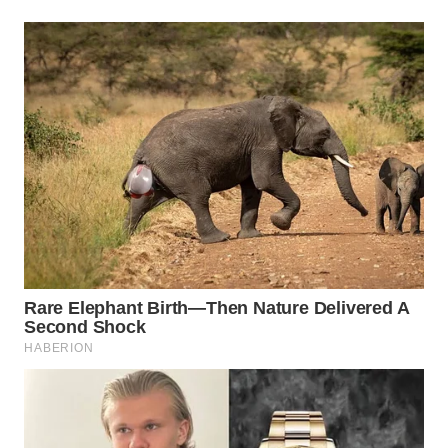
WN
NATUNA
WN
BINTAN
WN
MANDALIKA
WN
LIKUPANG
WN
LABUANBAJO
WN
BORNEO