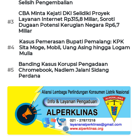
Selisih Pengembalian
MAWAKA
CBA Minta Kejati DKI Selidiki Proyek
ID
Layanan Internet Rp315,8 Miliar, Soroti
#3
Dugaan Potensi Kerugian Negara Rp6,7
Miliar
MARTABAT
NET
Kasus Pemerasan Bupati Pemalang: KPK
#4
Sita Moge, Mobil, Uang Asing hingga Logam
Mulia
PLN
WATCH
Banding Kasus Korupsi Pengadaan
#5
Chromebook, Nadiem Jalani Sidang
Perdana
MKLI
LPKKI
LKKI
KOPEKLIN