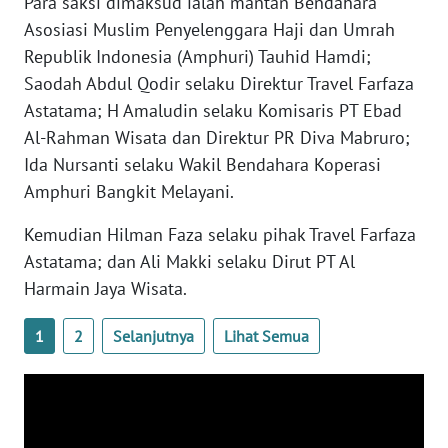
Para saksi dimaksud ialah mantan Bendahara
WN
Asosiasi Muslim Penyelenggara Haji dan Umrah
BANTEN
Republik Indonesia (Amphuri) Tauhid Hamdi;
Saodah Abdul Qodir selaku Direktur Travel Farfaza
WN
Astatama; H Amaludin selaku Komisaris PT Ebad
NTT
Al-Rahman Wisata dan Direktur PR Diva Mabruro;
Ida Nursanti selaku Wakil Bendahara Koperasi
WN
KEPRI
Amphuri Bangkit Melayani.
Kemudian Hilman Faza selaku pihak Travel Farfaza
WN
PAPUA
Astatama; dan Ali Makki selaku Dirut PT Al
Harmain Jaya Wisata.
WN
PAPUA
1
2
Selanjutnya
Lihat Semua
BARAT
WN
RIAU