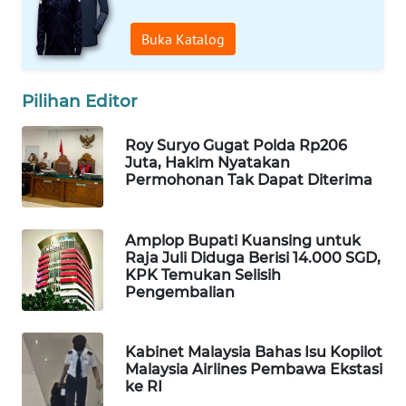
WAHANA
Buka Katalog
LISTRIK
WAHANA
Pilihan Editor
TRAVEL
Roy Suryo Gugat Polda Rp206
WAHANA
Juta, Hakim Nyatakan
TV
Permohonan Tak Dapat Diterima
WAHANANEWS
Amplop Bupati Kuansing untuk
ID
Raja Juli Diduga Berisi 14.000 SGD,
KPK Temukan Selisih
Pengembalian
WAHANANEWS
CO ID
Kabinet Malaysia Bahas Isu Kopilot
WAHANANEWS
Malaysia Airlines Pembawa Ekstasi
NET
ke RI