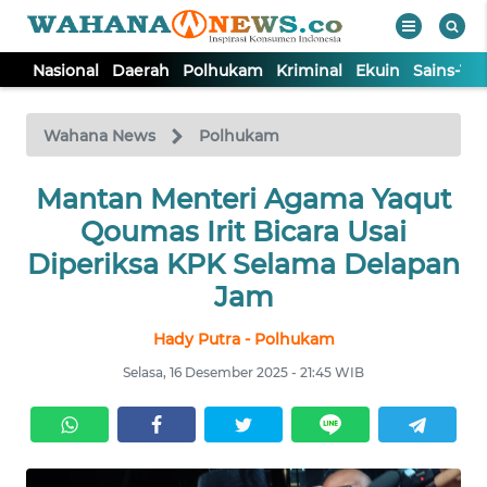
Nasional
Daerah
Polhukam
Kriminal
Ekuin
Sains-Te
WAHANA
Tutup
TV
Wahana News
Polhukam
NASIONAL
Mantan Menteri Agama Yaqut
Qoumas Irit Bicara Usai
DAERAH
Diperiksa KPK Selama Delapan
Jam
POLHUKAM
Hady Putra - Polhukam
Selasa, 16 Desember 2025 - 21:45 WIB
KRIMINAL
EKUIN