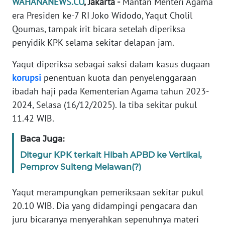
WAHANANEWS.CO
, Jakarta -
Mantan Menteri Agama
Informasi
era Presiden ke-7 RI Joko Widodo, Yaqut Cholil
INDEKS
Qoumas, tampak irit bicara setelah diperiksa
BERITA
penyidik KPK selama sekitar delapan jam.
KONTAK
Yaqut diperiksa sebagai saksi dalam kasus dugaan
KAMI
korupsi
penentuan kuota dan penyelenggaraan
ibadah haji pada Kementerian Agama tahun 2023-
INFO
2024, Selasa (16/12/2025). Ia tiba sekitar pukul
IKLAN
11.42 WIB.
TENTANG
Baca Juga:
KAMI
Ditegur KPK terkait Hibah APBD ke Vertikal,
Pemprov Sulteng Melawan(?)
PEDOMAN
MEDIA
Yaqut merampungkan pemeriksaan sekitar pukul
SIBER
20.10 WIB. Dia yang didampingi pengacara dan
juru bicaranya menyerahkan sepenuhnya materi
REDAKSI