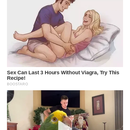
WN
SUMEDANG
WN
CIANJUR
WN
KEPULAUAN
SERIBU
WN
TANGERANG
WN
BINJAI
WN
CIREBON