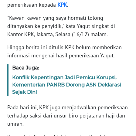
pemeriksaan kepada
KPK
.
KARIR
"Kawan-kawan yang saya hormati tolong
ditanyakan ke penyidik," kata Yaqut singkat di
DISCLAIMER
Kantor KPK, Jakarta, Selasa (16/12) malam.
Wahana
Hingga berita ini ditulis KPK belum memberikan
News
informasi mengenai hasil pemeriksaan Yaqut.
Regional
Baca Juga:
WN
Konflik Kepentingan Jadi Pemicu Korupsi,
SUMUT
Kementerian PANRB Dorong ASN Deklarasi
Sejak Dini
WN
JAKARTA
Pada hari ini, KPK juga menjadwalkan pemeriksaan
terhadap saksi dari unsur biro perjalanan haji dan
WN
umrah.
JABAR