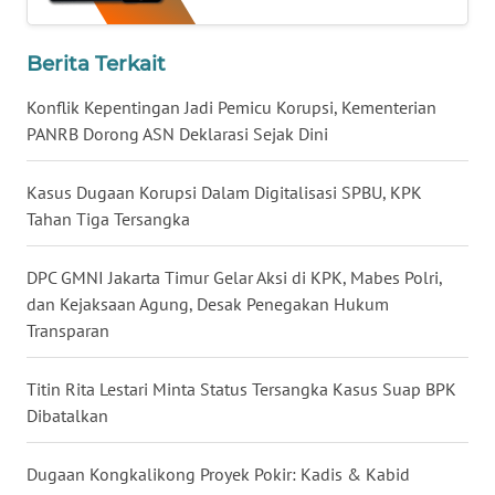
WN
BABEL
Berita Terkait
Konflik Kepentingan Jadi Pemicu Korupsi, Kementerian
WN
PANRB Dorong ASN Deklarasi Sejak Dini
SUMBAR
Kasus Dugaan Korupsi Dalam Digitalisasi SPBU, KPK
WN
Tahan Tiga Tersangka
SUMSEL
DPC GMNI Jakarta Timur Gelar Aksi di KPK, Mabes Polri,
WN
BENGKULU
dan Kejaksaan Agung, Desak Penegakan Hukum
Transparan
WN
LAMPUNG
Titin Rita Lestari Minta Status Tersangka Kasus Suap BPK
Dibatalkan
WN
JATENG
Dugaan Kongkalikong Proyek Pokir: Kadis & Kabid