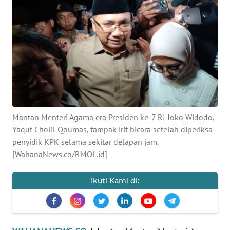
SAINS-TEKNO
KESEHATAN
INTERNASIONAL
SERBA-SERBI
Mantan Menteri Agama era Presiden ke-7 RI Joko Widodo,
PENDIDIKAN
Yaqut Cholil Qoumas, tampak irit bicara setelah diperiksa
penyidik KPK selama sekitar delapan jam.
OLAHRAGA
[WahanaNews.co/RMOL.id]
OPINI
Ikuti Kami di:
EDITORIAL