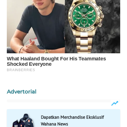
Wahana
Media
Group
WAHANA
NEWS
WAHANA
TANI
WAHANA
ADVOKAT
Advertorial
WAHANA
INFRASTRUKTUR
WAHANA
Dapatkan Merchandise Eksklusif
KONSUMEN
Wahana News