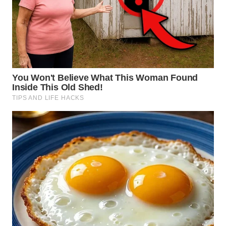
WN
KALTARA
WN
KALSEL
WN
KALTIM
WN
SULSEL
WN
GORONTALO
WN
SULUT