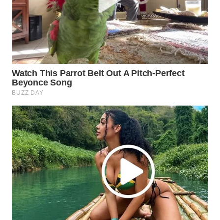
WN
INDRAMAYU
WN
KUNINGAN
WN
MAJALENGKA
WN
SUBANG
WN
SUKABUMI
WN
PURWAKARTA