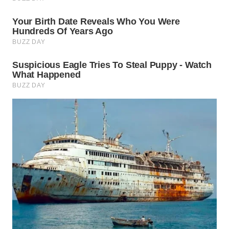
WN
TAPANULI
SELATAN
WN
TANJUNG
LESUNG
WN
KARO
WN
SIMALUNGUN
WN
LABUHANBATU
WN