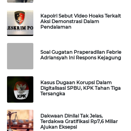
WAHANA
SPORT
Kapolri Sebut Video Hoaks Terkait
Aksi Demonstrasi Dalam
Pendalaman
WAHANA
UMKM
WAHANA
Soal Gugatan Praperadilan Febrie
SELEB
Adriansyah Ini Respons Kejagung
WAHANA
PERSONA
Kasus Dugaan Korupsi Dalam
Digitalisasi SPBU, KPK Tahan Tiga
Tersangka
WAHANA
OTOMOTIF
WAHANA
Dakwaan Dinilai Tak Jelas,
Terdakwa Gratifikasi Rp7,6 Miliar
HEALTH
Ajukan Eksepsi