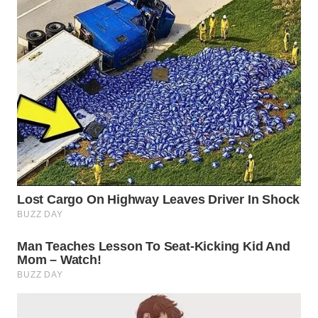
WN
BOGOR
WN
DEPOK
WN
TAPANULI
UTARA
WN
SAMOSIR
WN
PADANG
LAWAS