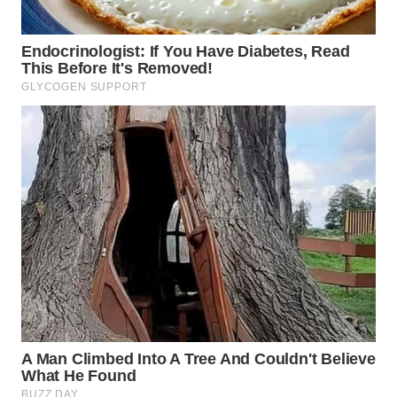
WN
MALUKU
WN
MALUT
WN
DAIRI
WN
DANAU
TOBA
WN
NIAS
WN
LANGKAT