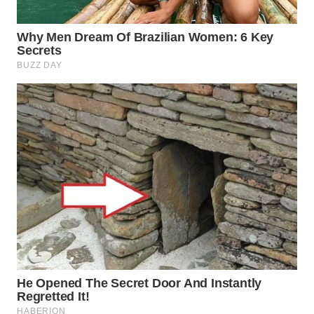
WN
PRIANGAN
TIMUR
WN
SEMARANG
WN
SOLO
WN
BOROBUDUR
WN
MADURA
WN
SURABAYA