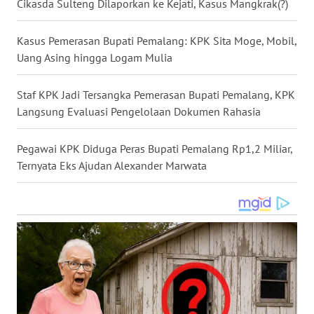
Cikasda Sulteng Dilaporkan ke Kejati, Kasus Mangkrak(?)
WN
NUSANTARA
Kasus Pemerasan Bupati Pemalang: KPK Sita Moge, Mobil,
Uang Asing hingga Logam Mulia
WN
JOGJA
Staf KPK Jadi Tersangka Pemerasan Bupati Pemalang, KPK
Langsung Evaluasi Pengelolaan Dokumen Rahasia
WN
JATIM
Pegawai KPK Diduga Peras Bupati Pemalang Rp1,2 Miliar,
Ternyata Eks Ajudan Alexander Marwata
WN
BALI
WN
KALBAR
WN
KALTENG