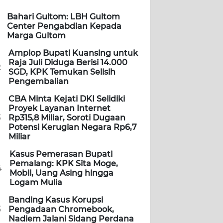
Bahari Gultom: LBH Gultom
Center Pengabdian Kepada
Marga Gultom
Amplop Bupati Kuansing untuk
Raja Juli Diduga Berisi 14.000
2
SGD, KPK Temukan Selisih
Pengembalian
CBA Minta Kejati DKI Selidiki
Proyek Layanan Internet
3
Rp315,8 Miliar, Soroti Dugaan
Potensi Kerugian Negara Rp6,7
Miliar
Kasus Pemerasan Bupati
Pemalang: KPK Sita Moge,
4
Mobil, Uang Asing hingga
Logam Mulia
Banding Kasus Korupsi
5
Pengadaan Chromebook,
Nadiem Jalani Sidang Perdana