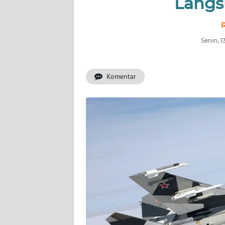
Langs
INDEKS
BERITA
R
Senin, 
KONTAK
KAMI
Komentar
INFO
IKLAN
TENTANG
KAMI
PEDOMAN
MEDIA
SIBER
REDAKSI