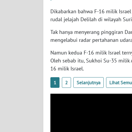
SERAMBI
Dikabarkan bahwa F-16 milik Israe
rudal jelajah Delilah di wilayah Sur
WN
JAMBI
Tak hanya menyerang pinggiran Dam
mengelabui radar pertahanan udara
WN
SULTRA
Namun kedua F-16 milik Israel tern
Oleh sebab itu, Sukhoi Su-35 milik
WN
16 milik Israel.
NTB
1
2
Selanjutnya
Lihat Sem
WN
SULTENG
WN
SULBAR
WN