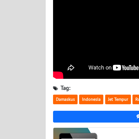
BABEL
WN
SUMBAR
WN
SUMSEL
WN
BENGKULU
Tag:
WN
LAMPUNG
Damaskus
Indonesia
Jet Tempur
R
WN
JATENG
WN