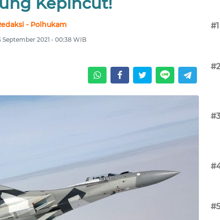
ung Kepincut!
edaksi - Polhukam
#1
13 September 2021 - 00:38 WIB
#
#
#
#