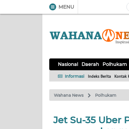
MENU
WAHANA
Tutup
TV
NASIONAL
DAERAH
POLHUKAM
KRIMINAL
EKUIN
SAINS-
KESEHATAN
INTERNASIONAL
Nasional
Daerah
Polhukam
TEKNO
Informasi
Indeks Berita
Kontak 
SERBA-
PENDIDIKAN
OLAHRAGA
OPINI
SERBI
Wahana News
Polhukam
EDITORIAL
Jet Su-35 Uber P
Informasi