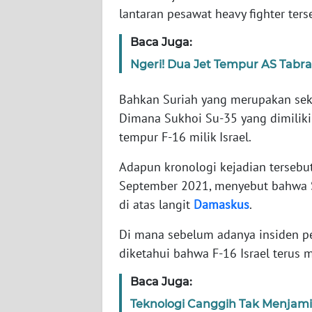
lantaran pesawat heavy fighter ters
WN
Baca Juga:
NTT
Ngeri! Dua Jet Tempur AS Tabra
WN
Bahkan Suriah yang merupakan seku
KEPRI
Dimana Sukhoi Su-35 yang dimiliki
tempur F-16 milik Israel.
WN
PAPUA
Adapun kronologi kejadian tersebut,
September 2021, menyebut bahwa Su
WN
di atas langit
Damaskus
.
PAPUA
BARAT
Di mana sebelum adanya insiden pe
diketahui bahwa F-16 Israel terus
WN
RIAU
Baca Juga:
Teknologi Canggih Tak Menjami
WN