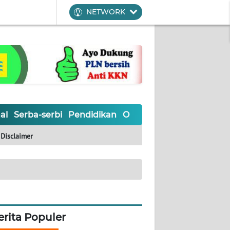
NETWORK
al
Serba-serbi
Pendidikan
Olahraga
Opini
Editoria
Disclaimer
erita Populer