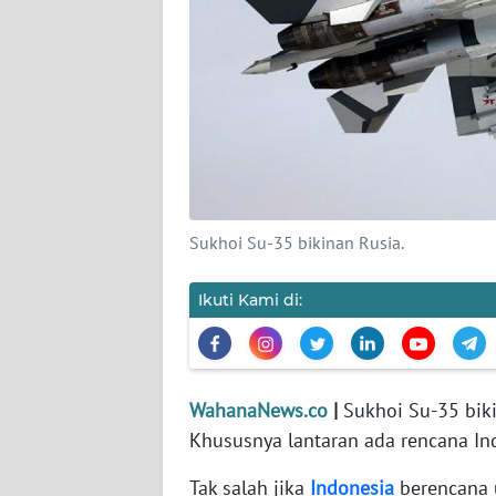
KARIR
DISCLAIMER
Wahana
News
Regional
WN
Sukhoi Su-35 bikinan Rusia.
SUMUT
Ikuti Kami di:
WN
JAKARTA
WN
WahanaNews.co
|
Sukhoi Su-35 biki
JABAR
Khususnya lantaran ada rencana In
WN
Tak salah jika
Indonesia
berencana 
BANTEN