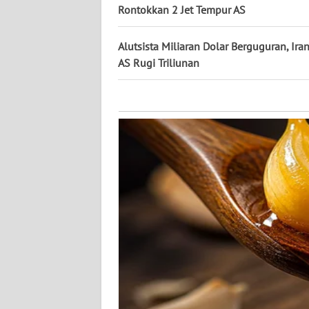
KALTARA
Rontokkan 2 Jet Tempur AS
WN
Alutsista Miliaran Dolar Berguguran, Iran
KALSEL
AS Rugi Triliunan
WN
KALTIM
WN
SULSEL
WN
GORONTALO
WN
SULUT
WN
MALUKU