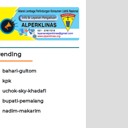
rending
bahari-gultom
kpk
uchok-sky-khadafi
bupati-pemalang
nadim-makarim