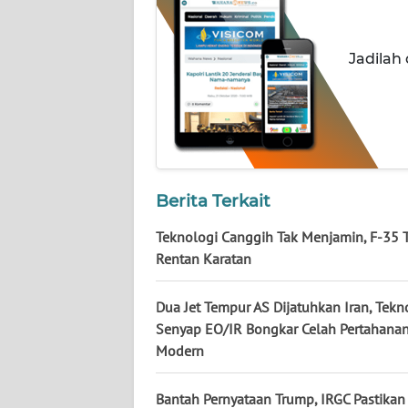
NUSANTARA
WN
Jadilah
JOGJA
WN
JATIM
WN
Berita Terkait
BALI
Teknologi Canggih Tak Menjamin, F-35 T
WN
Rentan Karatan
KALBAR
Dua Jet Tempur AS Dijatuhkan Iran, Tekn
WN
Senyap EO/IR Bongkar Celah Pertahana
KALTENG
Modern
WN
Bantah Pernyataan Trump, IRGC Pastikan 