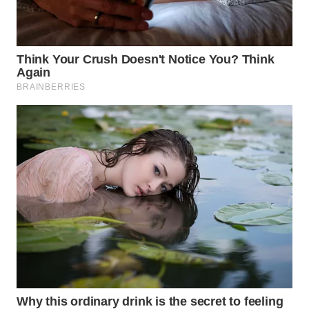
WN
SUMEDANG
WN
CIANJUR
WN
KEPULAUAN
SERIBU
WN
TANGERANG
WN
BINJAI
WN
CIREBON