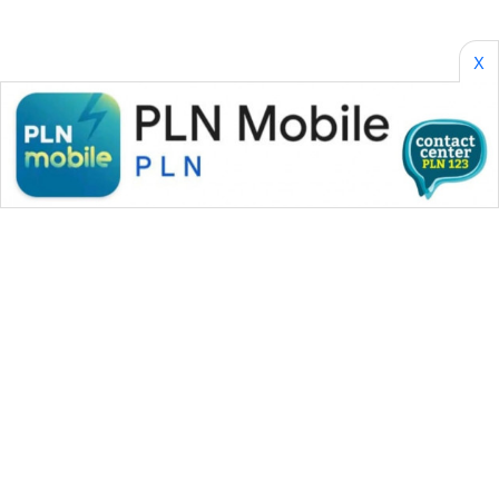
X
WAHANA MEDIA GROUP
|
|
|
WAHANA NEWS co
WAHANA TANI
WAHANA ADVOKAT