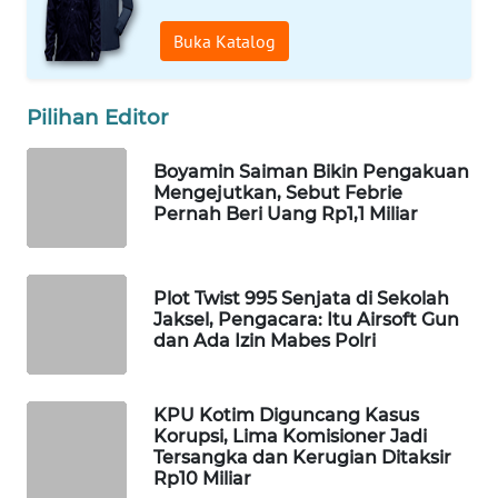
WAHANA
Buka Katalog
DESA
WISATA
Pilihan Editor
LAPAK
WAHANA
Boyamin Saiman Bikin Pengakuan
Mengejutkan, Sebut Febrie
Wahana
Pernah Beri Uang Rp1,1 Miliar
Network
KONSUMEN
Plot Twist 995 Senjata di Sekolah
LISTRIK
Jaksel, Pengacara: Itu Airsoft Gun
dan Ada Izin Mabes Polri
MASYARAKAT
KELISTRIKAN
KPU Kotim Diguncang Kasus
Korupsi, Lima Komisioner Jadi
WALINKI
Tersangka dan Kerugian Ditaksir
ID
Rp10 Miliar