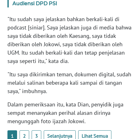
Audiensi DPD PSI
WN
BANTEN
"Itu sudah saya jelaskan bahkan berkali-kali di
podcast [siniar]. Saya jelaskan juga di media bahwa
WN
NTT
saya tidak diberikan oleh Kaesang, saya tidak
diberikan oleh Jokowi, saya tidak diberikan oleh
WN
UGM. Itu sudah berkali-kali dan tetap penjelasan
KEPRI
saya seperti itu," kata dia.
"Itu saya dikirimkan teman, dokumen digital, sudah
WN
PAPUA
melalui salinan beberapa kali sampai di tangan
saya," imbuhnya.
WN
PAPUA
Dalam pemeriksaan itu, kata Dian, penyidik juga
BARAT
sempat menanyakan perihal alasan dirinya
mengunggah foto ijazah Jokowi.
WN
RIAU
1
2
3
Selanjutnya
Lihat Semua