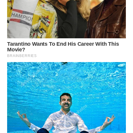
WN
MALUKU
WN
MALUT
WN
DAIRI
WN
DANAU
TOBA
WN
NIAS
WN
LANGKAT