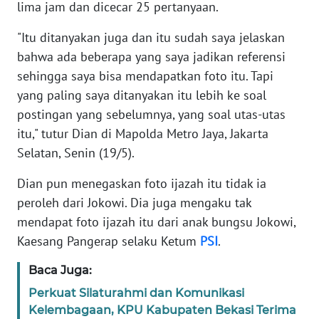
lima jam dan dicecar 25 pertanyaan.
KARIR
"Itu ditanyakan juga dan itu sudah saya jelaskan
bahwa ada beberapa yang saya jadikan referensi
DISCLAIMER
sehingga saya bisa mendapatkan foto itu. Tapi
yang paling saya ditanyakan itu lebih ke soal
Wahana
postingan yang sebelumnya, yang soal utas-utas
News
itu," tutur Dian di Mapolda Metro Jaya, Jakarta
Regional
Selatan, Senin (19/5).
WN
Dian pun menegaskan foto ijazah itu tidak ia
SUMUT
peroleh dari Jokowi. Dia juga mengaku tak
mendapat foto ijazah itu dari anak bungsu Jokowi,
WN
Kaesang Pangerap selaku Ketum
PSI
.
JAKARTA
Baca Juga:
WN
Perkuat Silaturahmi dan Komunikasi
JABAR
Kelembagaan, KPU Kabupaten Bekasi Terima