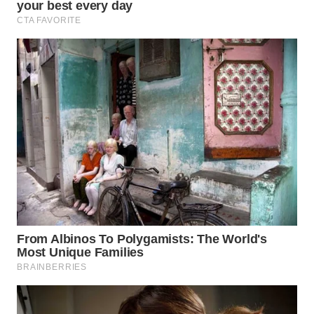
WN
INDRAMAYU
WN
KUNINGAN
WN
MAJALENGKA
WN
SUBANG
WN
SUKABUMI
WN
PURWAKARTA