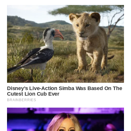
TAPANULI
TENGAH
WN DELI
SERDANG
WN
TEBING
TINGGI
WN
PAKPAK
WN
KARAWANG
WN
BEKASI