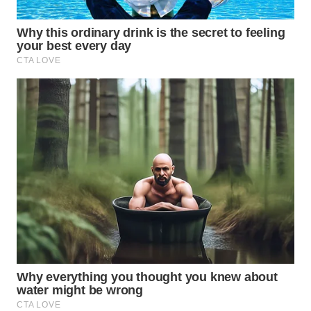
WN
TAPANULI
SELATAN
WN
TANJUNG
LESUNG
WN
KARO
WN
SIMALUNGUN
WN
LABUHANBATU
WN