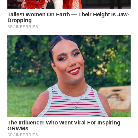
Wahana
Media
Group
WAHANA
NEWS
WAHANA
TANI
WAHANA
ADVOKAT
WAHANA
INFRASTRUKTUR
WAHANA
KONSUMEN