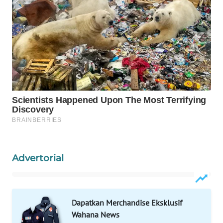
WAHANA
SPORT
WAHANA
UMKM
WAHANA
SELEB
WAHANA
PERSONA
Advertorial
WAHANA
OTOMOTIF
WAHANA
Dapatkan Merchandise Eksklusif
HEALTH
Wahana News