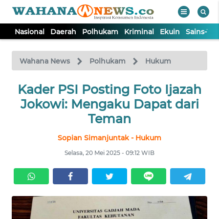
Nasional
Daerah
Polhukam
Kriminal
Ekuin
Sains-Te
WAHANA
Tutup
TV
Wahana News
Polhukam
Hukum
NASIONAL
Kader PSI Posting Foto Ijazah
Jokowi: Mengaku Dapat dari
DAERAH
Teman
Sopian Simanjuntak - Hukum
POLHUKAM
Selasa, 20 Mei 2025 - 09:12 WIB
KRIMINAL
EKUIN