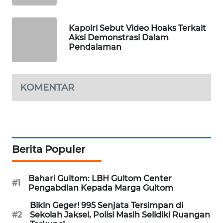
PORTAL
KONSUMEN
Kapolri Sebut Video Hoaks Terkait
Aksi Demonstrasi Dalam
FORWAMKI
Pendalaman
ALPERKLINAS
KOMENTAR
FORJASIDA
TAMBANG
NEWS
Berita Populer
SITUNGIR
NEWS
Bahari Gultom: LBH Gultom Center
#1
Pengabdian Kepada Marga Gultom
SIDIKALANG
Bikin Geger! 995 Senjata Tersimpan di
NEWS
#2
Sekolah Jaksel, Polisi Masih Selidiki Ruangan