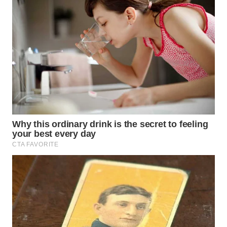
WN
PRIANGAN
TIMUR
WN
SEMARANG
WN
SOLO
WN
BOROBUDUR
WN
MADURA
WN
SURABAYA