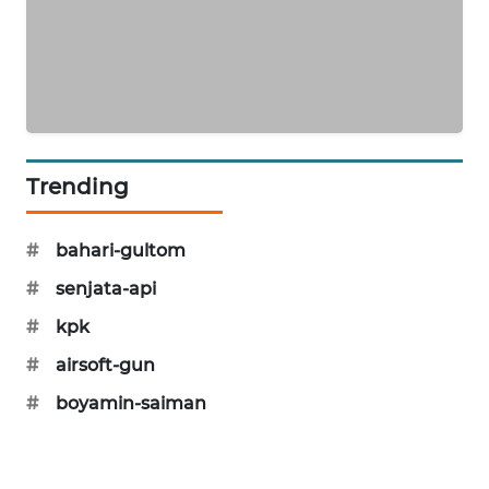
KARING
NEWS
JURNAL
MARITIM
HUMBANG
Trending
NEWS
#
bahari-gultom
GARONGGANG
NEWS
#
senjata-api
#
kpk
FISUELRI
ID
#
airsoft-gun
#
boyamin-saiman
ENERGI
NEWS