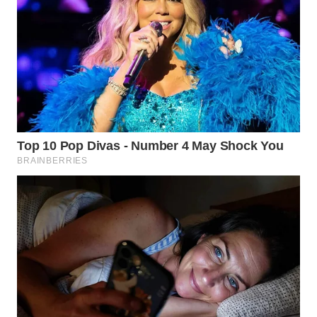
WN
BOGOR
WN
DEPOK
WN
TAPANULI
UTARA
WN
SAMOSIR
WN
PADANG
LAWAS