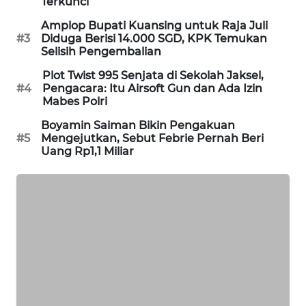
Terkunci
SIBARAGAS
Amplop Bupati Kuansing untuk Raja Juli
NEWS
#3
Diduga Berisi 14.000 SGD, KPK Temukan
Selisih Pengembalian
METRO
Plot Twist 995 Senjata di Sekolah Jaksel,
SIANTAR
#4
Pengacara: Itu Airsoft Gun dan Ada Izin
NEWS
Mabes Polri
Boyamin Saiman Bikin Pengakuan
METRO
#5
Mengejutkan, Sebut Febrie Pernah Beri
MEDAN
Uang Rp1,1 Miliar
NEWS
METRO
JAKARTA
NEWS
KRT
NEWS