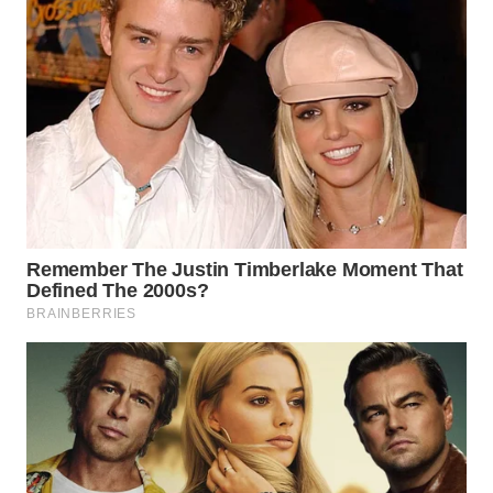
WN
KALTARA
WN
KALSEL
WN
KALTIM
WN
SULSEL
WN
GORONTALO
WN
SULUT