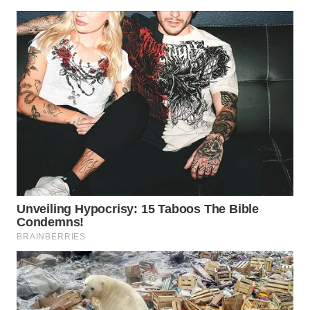
WAHANA
LISTRIK
WAHANA
TRAVEL
WAHANA
TV
WAHANANEWS
ID
WAHANANEWS
CO ID
WAHANANEWS
NET