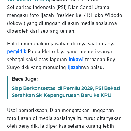
Informasi
Solidaritas Indonesia (PSI) Dian Sandi Utama
mengaku foto ijazah Presiden ke-7 RI Joko Widodo
INDEKS
BERITA
(Jokowi) yang diunggah di akun media sosialnya
diperoleh dari seorang teman.
KONTAK
Hal itu merupakan jawaban dirinya saat ditanya
KAMI
penyidik
Polda Metro Jaya yang memeriksanya
INFO
sebagai saksi atas laporan
Jokowi
terhadap Roy
IKLAN
Suryo dkk yang menuding
ijazah
nya palsu.
Baca Juga:
TENTANG
KAMI
Siap Berkontestasi di Pemilu 2029, PSI Bekasi
Serahkan SK Kepengurusan Baru ke KPU
PEDOMAN
MEDIA
Usai pemeriksaan, Dian mengatakan unggahan
SIBER
foto ijazah di media sosialnya itu turut ditanyakan
oleh penyidik. Ia diperiksa selama kurang lebih
REDAKSI