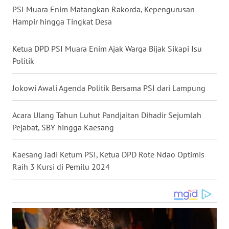
PSI Muara Enim Matangkan Rakorda, Kepengurusan
WN
Hampir hingga Tingkat Desa
NUSANTARA
Ketua DPD PSI Muara Enim Ajak Warga Bijak Sikapi Isu
WN
Politik
JOGJA
Jokowi Awali Agenda Politik Bersama PSI dari Lampung
WN
JATIM
Acara Ulang Tahun Luhut Pandjaitan Dihadir Sejumlah
WN
Pejabat, SBY hingga Kaesang
BALI
Kaesang Jadi Ketum PSI, Ketua DPD Rote Ndao Optimis
WN
Raih 3 Kursi di Pemilu 2024
KALBAR
WN
KALTENG