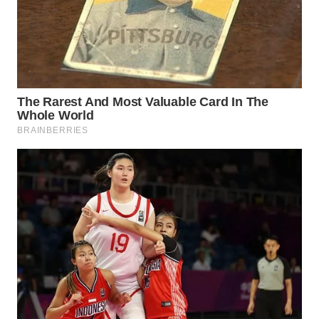
WN
NATUNA
WN
BINTAN
WN
MANDALIKA
WN
LIKUPANG
WN
LABUANBAJO
WN
BORNEO