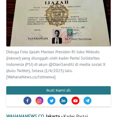
SAINS-TEKNO
KESEHATAN
INTERNASIONAL
SERBA-SERBI
Diduga Foto ijazah Mantan Presiden RI Joko Widodo
(Jokowi) yang diunggah oleh kader Partai Solidaritas
PENDIDIKAN
Indonesia (PSI) di akun @DianSandiU di media sosial X
(dulu Twitter), Selasa (1/4/2025) lalu.
OLAHRAGA
[WahanaNews.co/Istimewa]
OPINI
Ikuti Kami di:
EDITORIAL
WAHANANEWS.CO
, Jakarta -
Kader Partai