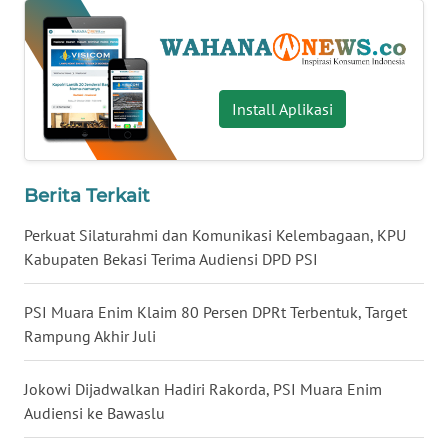
WN
BABEL
WN
Install Aplikasi
SUMBAR
WN
Berita Terkait
SUMSEL
Perkuat Silaturahmi dan Komunikasi Kelembagaan, KPU
WN
Kabupaten Bekasi Terima Audiensi DPD PSI
BENGKULU
PSI Muara Enim Klaim 80 Persen DPRt Terbentuk, Target
WN
Rampung Akhir Juli
LAMPUNG
Jokowi Dijadwalkan Hadiri Rakorda, PSI Muara Enim
WN
Audiensi ke Bawaslu
JATENG