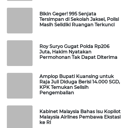
MAWAKA
Bikin Geger! 995 Senjata
ID
Tersimpan di Sekolah Jaksel, Polisi
Masih Selidiki Ruangan Terkunci
MARTABAT
NET
Roy Suryo Gugat Polda Rp206
Juta, Hakim Nyatakan
PLN
Permohonan Tak Dapat Diterima
WATCH
MKLI
Amplop Bupati Kuansing untuk
Raja Juli Diduga Berisi 14.000 SGD,
KPK Temukan Selisih
LPKKI
Pengembalian
LKKI
Kabinet Malaysia Bahas Isu Kopilot
Malaysia Airlines Pembawa Ekstasi
KOPEKLIN
ke RI