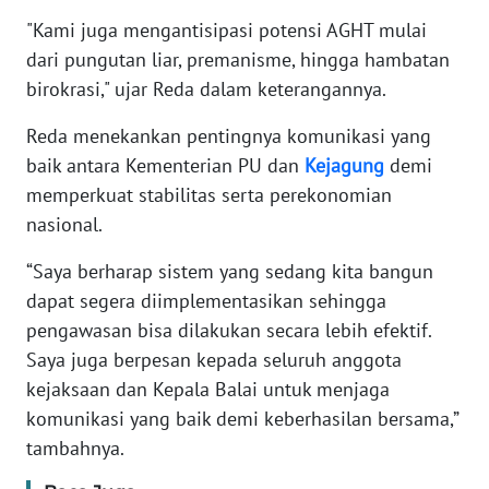
"Kami juga mengantisipasi potensi AGHT mulai
KARIR
dari pungutan liar, premanisme, hingga hambatan
birokrasi," ujar Reda dalam keterangannya.
DISCLAIMER
Reda menekankan pentingnya komunikasi yang
baik antara Kementerian PU dan
Kejagung
demi
Wahana
News
memperkuat stabilitas serta perekonomian
Regional
nasional.
WN
“Saya berharap sistem yang sedang kita bangun
SUMUT
dapat segera diimplementasikan sehingga
pengawasan bisa dilakukan secara lebih efektif.
WN
Saya juga berpesan kepada seluruh anggota
JAKARTA
kejaksaan dan Kepala Balai untuk menjaga
komunikasi yang baik demi keberhasilan bersama,”
WN
tambahnya.
JABAR