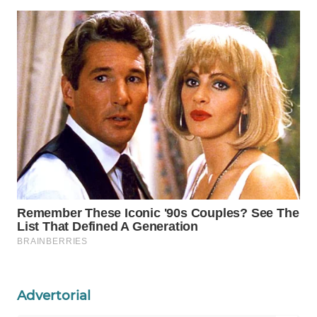
WAHANA
LISTRIK
WAHANA
TRAVEL
WAHANA
TV
WAHANANEWS
ID
WAHANANEWS
CO ID
WAHANANEWS
Advertorial
NET