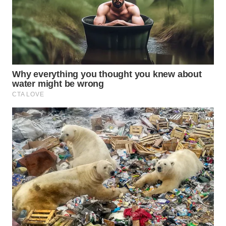
WN
NATUNA
WN
BINTAN
WN
MANDALIKA
WN
LIKUPANG
WN
LABUANBAJO
WN
BORNEO