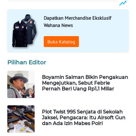
WAHANA
SPORT
Dapatkan Merchandise Eksklusif
Wahana News
WAHANA
UMKM
Buka Katalog
WAHANA
SELEB
Pilihan Editor
WAHANA
Boyamin Saiman Bikin Pengakuan
PERSONA
Mengejutkan, Sebut Febrie
Pernah Beri Uang Rp1,1 Miliar
WAHANA
OTOMOTIF
Plot Twist 995 Senjata di Sekolah
Jaksel, Pengacara: Itu Airsoft Gun
WAHANA
dan Ada Izin Mabes Polri
HEALTH