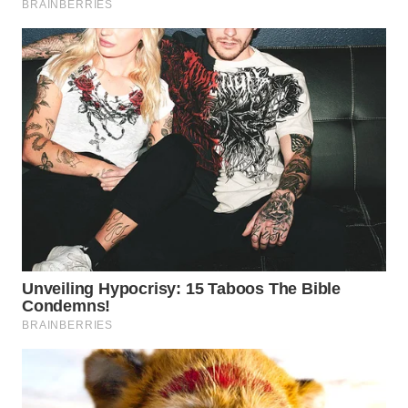
WN
TAPANULI
SELATAN
WN
TANJUNG
LESUNG
WN
KARO
WN
SIMALUNGUN
WN
LABUHANBATU
WN