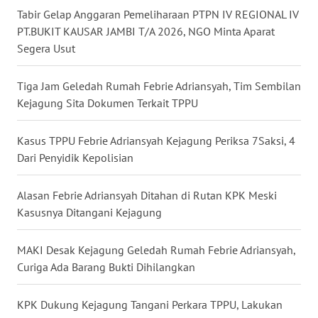
Tabir Gelap Anggaran Pemeliharaan PTPN IV REGIONAL IV
WN
PT.BUKIT KAUSAR JAMBI T/A 2026, NGO Minta Aparat
NUSANTARA
Segera Usut
WN
JOGJA
Tiga Jam Geledah Rumah Febrie Adriansyah, Tim Sembilan
Kejagung Sita Dokumen Terkait TPPU
WN
JATIM
Kasus TPPU Febrie Adriansyah Kejagung Periksa 7Saksi, 4
Dari Penyidik Kepolisian
WN
BALI
Alasan Febrie Adriansyah Ditahan di Rutan KPK Meski
Kasusnya Ditangani Kejagung
WN
KALBAR
MAKI Desak Kejagung Geledah Rumah Febrie Adriansyah,
Curiga Ada Barang Bukti Dihilangkan
WN
KALTENG
KPK Dukung Kejagung Tangani Perkara TPPU, Lakukan