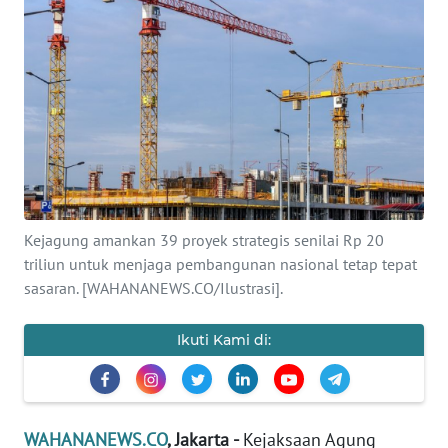
SAINS-TEKNO
KESEHATAN
INTERNASIONAL
SERBA-SERBI
PENDIDIKAN
Kejagung amankan 39 proyek strategis senilai Rp 20
triliun untuk menjaga pembangunan nasional tetap tepat
sasaran. [WAHANANEWS.CO/Ilustrasi].
OLAHRAGA
Ikuti Kami di:
OPINI
EDITORIAL
WAHANANEWS.CO
, Jakarta -
Kejaksaan Agung