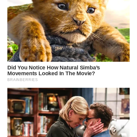
TAPANULI
TENGAH
WN DELI
SERDANG
WN
TEBING
TINGGI
WN
PAKPAK
WN
KARAWANG
WN
BEKASI