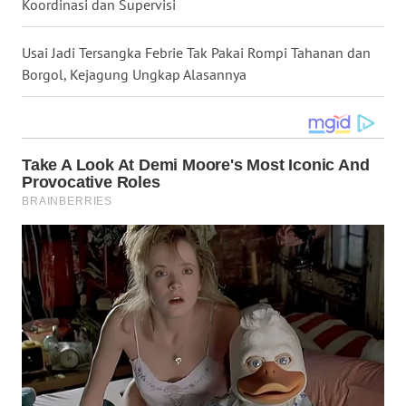
Koordinasi dan Supervisi
WN
KALTARA
Usai Jadi Tersangka Febrie Tak Pakai Rompi Tahanan dan
Borgol, Kejagung Ungkap Alasannya
WN
KALSEL
WN
KALTIM
WN
SULSEL
WN
GORONTALO
WN
SULUT