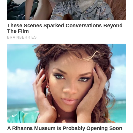
WN
MALUKU
WN
MALUT
WN
DAIRI
WN
DANAU
TOBA
WN
NIAS
WN
LANGKAT