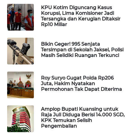
WAHANA
KPU Kotim Diguncang Kasus
DESA
Korupsi, Lima Komisioner Jadi
Tersangka dan Kerugian Ditaksir
WISATA
Rp10 Miliar
LAPAK
WAHANA
Bikin Geger! 995 Senjata
Tersimpan di Sekolah Jaksel, Polisi
Masih Selidiki Ruangan Terkunci
Wahana
Network
KONSUMEN
Roy Suryo Gugat Polda Rp206
LISTRIK
Juta, Hakim Nyatakan
Permohonan Tak Dapat Diterima
MASYARAKAT
KELISTRIKAN
Amplop Bupati Kuansing untuk
Raja Juli Diduga Berisi 14.000 SGD,
KPK Temukan Selisih
WALINKI
Pengembalian
ID