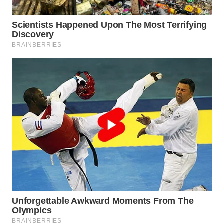
Wahana
Media
Group
WAHANA
NEWS
WAHANA
TANI
WAHANA
ADVOKAT
WAHANA
INFRASTRUKTUR
WAHANA
KONSUMEN