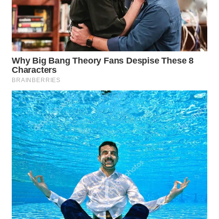
WN
BOGOR
WN
DEPOK
WN
TAPANULI
UTARA
WN
SAMOSIR
WN
PADANG
LAWAS