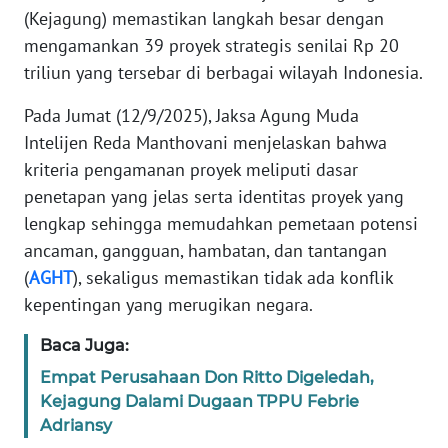
Informasi
(Kejagung) memastikan langkah besar dengan
mengamankan 39 proyek strategis senilai Rp 20
INDEKS
triliun yang tersebar di berbagai wilayah Indonesia.
BERITA
Pada Jumat (12/9/2025), Jaksa Agung Muda
KONTAK
Intelijen Reda Manthovani menjelaskan bahwa
KAMI
kriteria pengamanan proyek meliputi dasar
penetapan yang jelas serta identitas proyek yang
INFO
IKLAN
lengkap sehingga memudahkan pemetaan potensi
ancaman, gangguan, hambatan, dan tantangan
TENTANG
(
AGHT
), sekaligus memastikan tidak ada konflik
KAMI
kepentingan yang merugikan negara.
Baca Juga:
PEDOMAN
MEDIA
Empat Perusahaan Don Ritto Digeledah,
SIBER
Kejagung Dalami Dugaan TPPU Febrie
Adriansy
REDAKSI