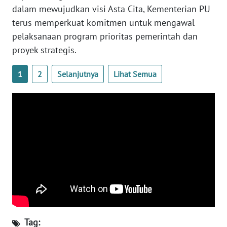
dalam mewujudkan visi Asta Cita, Kementerian PU
WN
terus memperkuat komitmen untuk mengawal
SERAMBI
pelaksanaan program prioritas pemerintah dan
proyek strategis.
WN
JAMBI
1
2
Selanjutnya
Lihat Semua
WN
SULTRA
WN
NTB
WN
SULTENG
WN
SULBAR
Tag: