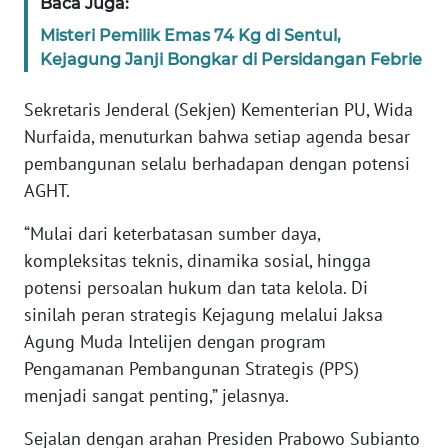
Baca Juga:
WN
Misteri Pemilik Emas 74 Kg di Sentul,
BANTEN
Kejagung Janji Bongkar di Persidangan Febrie
WN
Sekretaris Jenderal (Sekjen) Kementerian PU, Wida
NTT
Nurfaida, menuturkan bahwa setiap agenda besar
pembangunan selalu berhadapan dengan potensi
WN
KEPRI
AGHT.
“Mulai dari keterbatasan sumber daya,
WN
kompleksitas teknis, dinamika sosial, hingga
PAPUA
potensi persoalan hukum dan tata kelola. Di
WN
sinilah peran strategis Kejagung melalui Jaksa
PAPUA
Agung Muda Intelijen dengan program
BARAT
Pengamanan Pembangunan Strategis (PPS)
menjadi sangat penting,” jelasnya.
WN
RIAU
Sejalan dengan arahan Presiden Prabowo Subianto