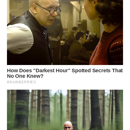
WN
PRIANGAN
TIMUR
WN
SEMARANG
WN
SOLO
WN
BOROBUDUR
WN
MADURA
WN
SURABAYA