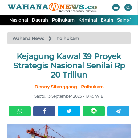
Nasional
Daerah
Polhukam
Kriminal
Ekuin
Sains-Te
WAHANA
Tutup
TV
Wahana News
Polhukam
NASIONAL
Kejagung Kawal 39 Proyek
Strategis Nasional Senilai Rp
DAERAH
20 Triliun
Denny Sitanggang - Polhukam
POLHUKAM
Sabtu, 13 September 2025 - 19:49 WIB
KRIMINAL
EKUIN