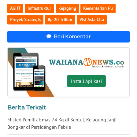
AGHT
Infrastruktur
Kejagung
Kementerian Pu
WN
BABEL
Proyek Strategis
Rp 20 Triliun
Visi Asta Cita
WN
Beri Komentar
SUMBAR
WN
SUMSEL
WN
Install Aplikasi
BENGKULU
WN
LAMPUNG
Berita Terkait
Misteri Pemilik Emas 74 Kg di Sentul, Kejagung Janji
WN
Bongkar di Persidangan Febrie
JATENG