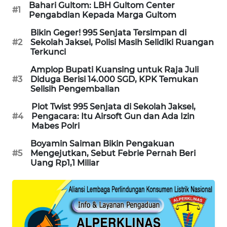
Bahari Gultom: LBH Gultom Center
#1
PORTAL
Pengabdian Kepada Marga Gultom
KONSUMEN
Bikin Geger! 995 Senjata Tersimpan di
#2
Sekolah Jaksel, Polisi Masih Selidiki Ruangan
FORWAMKI
Terkunci
Amplop Bupati Kuansing untuk Raja Juli
ALPERKLINAS
#3
Diduga Berisi 14.000 SGD, KPK Temukan
Selisih Pengembalian
FORJASIDA
Plot Twist 995 Senjata di Sekolah Jaksel,
#4
Pengacara: Itu Airsoft Gun dan Ada Izin
Mabes Polri
TAMBANG
NEWS
Boyamin Saiman Bikin Pengakuan
#5
Mengejutkan, Sebut Febrie Pernah Beri
Uang Rp1,1 Miliar
SITUNGIR
NEWS
SIDIKALANG
NEWS