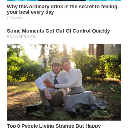
WN
SUMEDANG
WN
CIANJUR
WN
KEPULAUAN
SERIBU
WN
TANGERANG
WN
BINJAI
WN
CIREBON