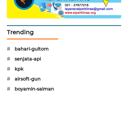
SIBARAGAS
NEWS
METRO
Trending
SIANTAR
NEWS
#
bahari-gultom
METRO
#
senjata-api
MEDAN
NEWS
#
kpk
#
airsoft-gun
METRO
#
boyamin-saiman
JAKARTA
NEWS
KRT
NEWS