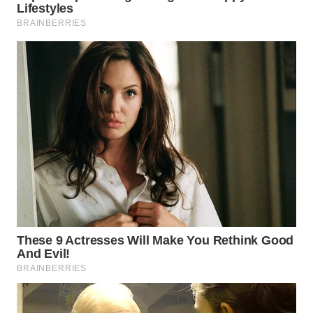
WN
INDRAMAYU
WN
KUNINGAN
WN
MAJALENGKA
WN
SUBANG
WN
SUKABUMI
WN
PURWAKARTA