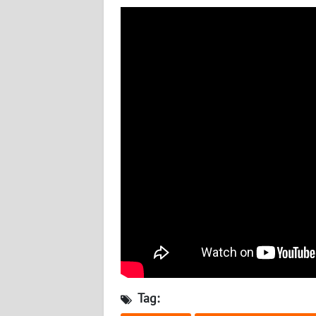
SERAMBI
WN
JAMBI
WN
SULTRA
WN
NTB
WN
SULTENG
WN
SULBAR
Tag:
WN