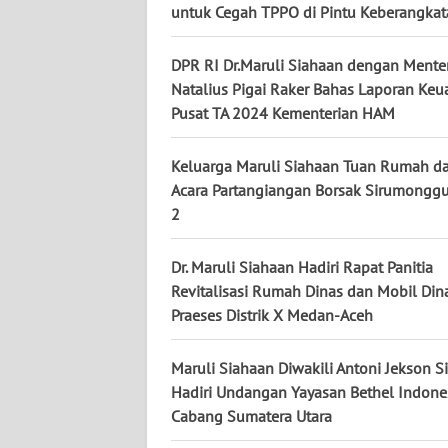
NUSANTARA
untuk Cegah TPPO di Pintu Keberangka
WN
DPR RI Dr.Maruli Siahaan dengan Mente
JOGJA
Natalius Pigai Raker Bahas Laporan Ke
Pusat TA 2024 Kementerian HAM
WN
JATIM
Keluarga Maruli Siahaan Tuan Rumah d
Acara Partangiangan Borsak Sirumonggu
WN
2
BALI
Dr. Maruli Siahaan Hadiri Rapat Panitia
WN
Revitalisasi Rumah Dinas dan Mobil Din
KALBAR
Praeses Distrik X Medan-Aceh
WN
Maruli Siahaan Diwakili Antoni Jekson S
KALTENG
Hadiri Undangan Yayasan Bethel Indone
Cabang Sumatera Utara
WN