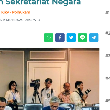
 Sekretariat Negara
Kiky - Polhukam
#1
, 13 Maret 2025 - 21:58 WIB
#
#
#
#