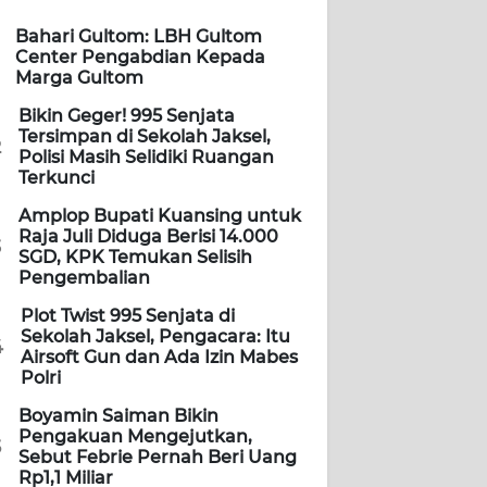
Bahari Gultom: LBH Gultom
Center Pengabdian Kepada
Marga Gultom
Bikin Geger! 995 Senjata
Tersimpan di Sekolah Jaksel,
2
Polisi Masih Selidiki Ruangan
Terkunci
Amplop Bupati Kuansing untuk
Raja Juli Diduga Berisi 14.000
3
SGD, KPK Temukan Selisih
Pengembalian
Plot Twist 995 Senjata di
Sekolah Jaksel, Pengacara: Itu
4
Airsoft Gun dan Ada Izin Mabes
Polri
Boyamin Saiman Bikin
Pengakuan Mengejutkan,
5
Sebut Febrie Pernah Beri Uang
Rp1,1 Miliar