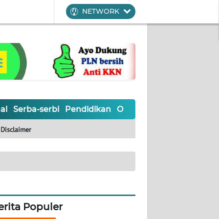
NETWORK
al
Serba-serbi
Pendidikan
Olahraga
Opini
Editoria
Disclaimer
erita Populer