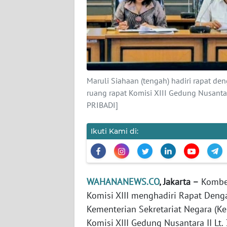
KARIR
DISCLAIMER
Wahana
News
Regional
Maruli Siahaan (tengah) hadiri rapat de
ruang rapat Komisi XIII Gedung Nusanta
WN
PRIBADI]
SUMUT
Ikuti Kami di:
WN
JAKARTA
WN
WAHANANEWS.CO
, Jakarta –
Kombes
JABAR
Komisi XIII menghadiri Rapat Deng
Kementerian Sekretariat Negara (K
WN
Komisi XIII Gedung Nusantara II Lt. 
BANTEN