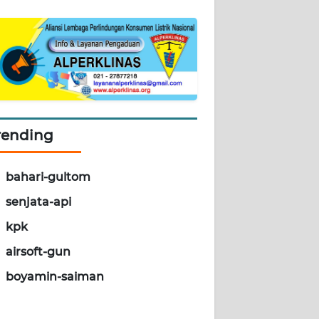
rending
bahari-gultom
senjata-api
kpk
airsoft-gun
boyamin-saiman