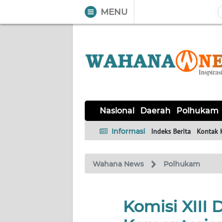
MENU
WAHANA
Tutup
TV
NASIONAL
DAERAH
POLHUKAM
KRIMINAL
EKUIN
SAINS-
KESEHATAN
INTERNASIONAL
Nasional
Daerah
Polhukam
TEKNO
Informasi
Indeks Berita
Kontak 
SERBA-
PENDIDIKAN
OLAHRAGA
OPINI
SERBI
Wahana News
Polhukam
EDITORIAL
Komisi XIII
Informasi