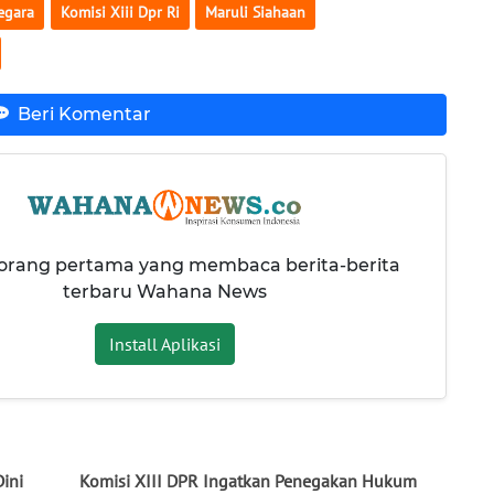
egara
Komisi Xiii Dpr Ri
Maruli Siahaan
Beri Komentar
 orang pertama yang membaca berita-berita
terbaru Wahana News
Install Aplikasi
ini
Komisi XIII DPR Ingatkan Penegakan Hukum