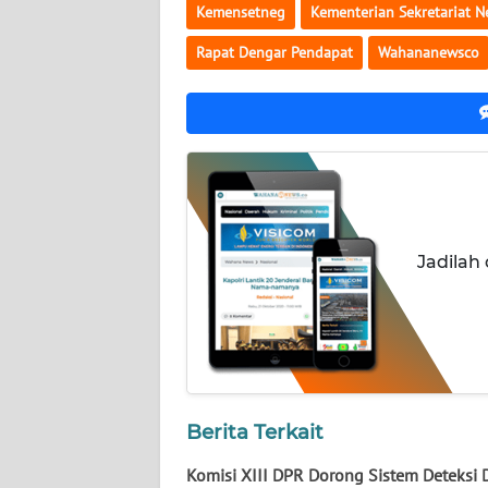
BABEL
Kemensetneg
Kementerian Sekretariat N
Rapat Dengar Pendapat
Wahananewsco
WN
SUMBAR
WN
SUMSEL
WN
BENGKULU
Jadilah
WN
LAMPUNG
WN
JATENG
Berita Terkait
WN
Komisi XIII DPR Dorong Sistem Deteksi D