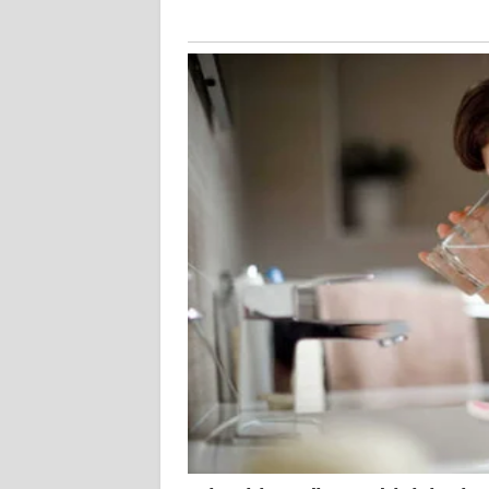
KALTARA
WN
KALSEL
WN
KALTIM
WN
SULSEL
WN
GORONTALO
WN
SULUT
WN
MALUKU