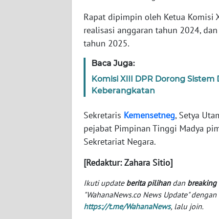
Rapat dipimpin oleh Ketua Komisi XI
WN
realisasi anggaran tahun 2024, da
NTT
tahun 2025.
WN
Baca Juga:
KEPRI
Komisi XIII DPR Dorong Sistem 
Keberangkatan
WN
PAPUA
Sekretaris
Kemensetneg
, Setya Uta
pejabat Pimpinan Tinggi Madya pim
WN
Sekretariat Negara.
PAPUA
BARAT
[Redaktur: Zahara Sitio]
WN
Ikuti update
berita pilihan
dan
breaking
RIAU
"WahanaNews.co News Update" dengan ins
https://t.me/WahanaNews
, lalu join.
WN