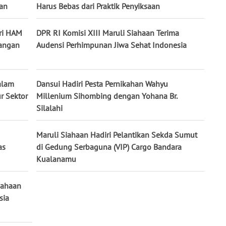
tan
Harus Bebas dari Praktik Penyiksaan
ri HAM
DPR RI Komisi XIII Maruli Siahaan Terima
uangan
Audensi Perhimpunan Jiwa Sehat Indonesia
alam
Dansui Hadiri Pesta Pernikahan Wahyu
r Sektor
Millenium Sihombing dengan Yohana Br.
Silalahi
Maruli Siahaan Hadiri Pelantikan Sekda Sumut
as
di Gedung Serbaguna (VIP) Cargo Bandara
Kualanamu
iahaan
sia