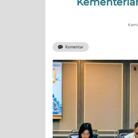
Kementerian
INDEKS
BERITA
Kamis
KONTAK
KAMI
Komentar
INFO
IKLAN
TENTANG
KAMI
PEDOMAN
MEDIA
SIBER
REDAKSI