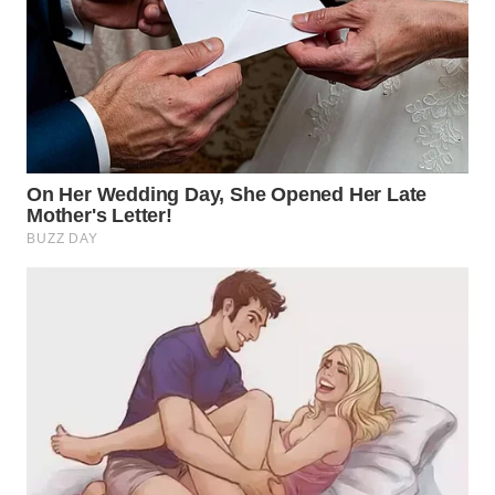
WN
TAPANULI
SELATAN
WN
TANJUNG
LESUNG
WN
KARO
WN
SIMALUNGUN
WN
LABUHANBATU
WN