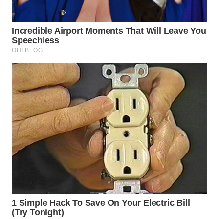
WN
BOGOR
WN
DEPOK
WN
TAPANULI
UTARA
WN
SAMOSIR
WN
PADANG
LAWAS