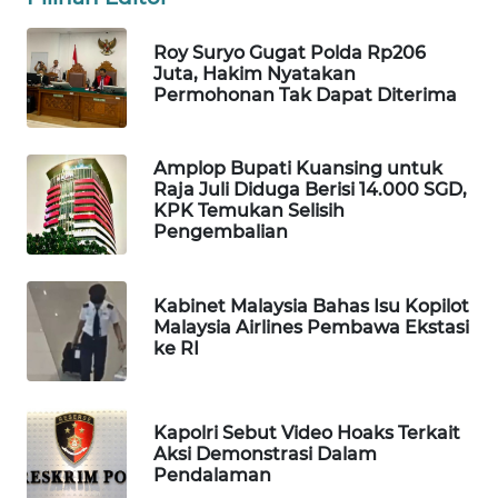
WAHANA
Roy Suryo Gugat Polda Rp206
LISTRIK
Juta, Hakim Nyatakan
Permohonan Tak Dapat Diterima
WAHANA
TRAVEL
Amplop Bupati Kuansing untuk
Raja Juli Diduga Berisi 14.000 SGD,
WAHANA
KPK Temukan Selisih
TV
Pengembalian
WAHANANEWS
ID
Kabinet Malaysia Bahas Isu Kopilot
Malaysia Airlines Pembawa Ekstasi
ke RI
WAHANANEWS
CO ID
Kapolri Sebut Video Hoaks Terkait
WAHANANEWS
Aksi Demonstrasi Dalam
NET
Pendalaman