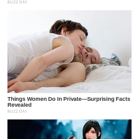
WN
SUMEDANG
WN
CIANJUR
WN
KEPULAUAN
SERIBU
WN
TANGERANG
WN
BINJAI
WN
CIREBON