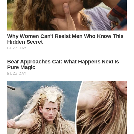
WN
PRIANGAN
TIMUR
WN
SEMARANG
WN
SOLO
WN
BOROBUDUR
WN
MADURA
WN
SURABAYA