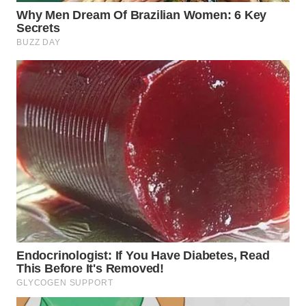
WN
KALTARA
WN
KALSEL
WN
KALTIM
WN
SULSEL
WN
GORONTALO
WN
SULUT