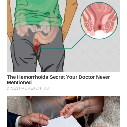
WN
MALUKU
WN
MALUT
WN
DAIRI
WN
DANAU
TOBA
WN
NIAS
WN
LANGKAT