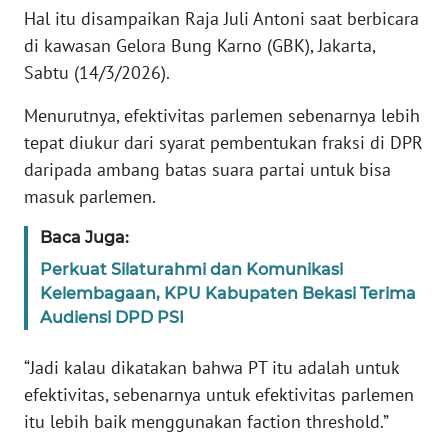
Hal itu disampaikan Raja Juli Antoni saat berbicara
di kawasan Gelora Bung Karno (GBK), Jakarta,
KARIR
Sabtu (14/3/2026).
DISCLAIMER
Menurutnya, efektivitas parlemen sebenarnya lebih
tepat diukur dari syarat pembentukan fraksi di DPR
Wahana
daripada ambang batas suara partai untuk bisa
News
Regional
masuk parlemen.
Baca Juga:
WN
SUMUT
Perkuat Silaturahmi dan Komunikasi
Kelembagaan, KPU Kabupaten Bekasi Terima
WN
Audiensi DPD PSI
JAKARTA
“Jadi kalau dikatakan bahwa PT itu adalah untuk
WN
efektivitas, sebenarnya untuk efektivitas parlemen
JABAR
itu lebih baik menggunakan faction threshold.”