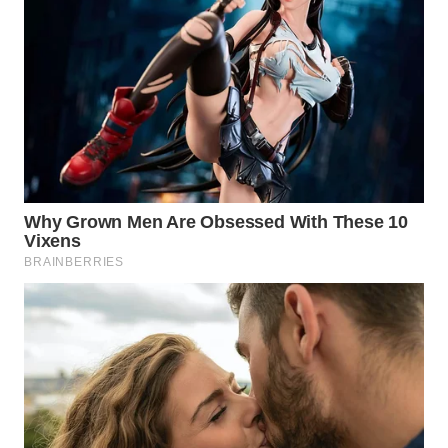
WN
INDRAMAYU
WN
KUNINGAN
WN
MAJALENGKA
WN
SUBANG
WN
SUKABUMI
WN
PURWAKARTA