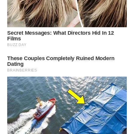
WN
NATUNA
WN
BINTAN
WN
MANDALIKA
WN
LIKUPANG
WN
LABUANBAJO
WN
BORNEO