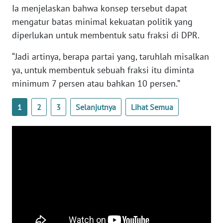
Ia menjelaskan bahwa konsep tersebut dapat
WN
BANTEN
mengatur batas minimal kekuatan politik yang
diperlukan untuk membentuk satu fraksi di DPR.
WN
NTT
“Jadi artinya, berapa partai yang, taruhlah misalkan
ya, untuk membentuk sebuah fraksi itu diminta
WN
minimum 7 persen atau bahkan 10 persen.”
KEPRI
1
2
3
Selanjutnya
Lihat Semua
WN
PAPUA
WN
PAPUA
BARAT
WN
RIAU