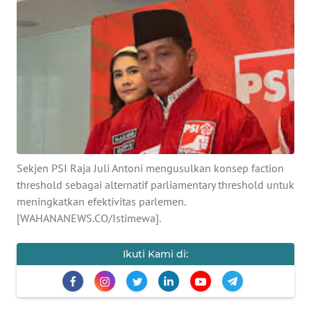
SAINS-TEKNO
KESEHATAN
INTERNASIONAL
SERBA-SERBI
PENDIDIKAN
Sekjen PSI Raja Juli Antoni mengusulkan konsep faction
threshold sebagai alternatif parliamentary threshold untuk
OLAHRAGA
meningkatkan efektivitas parlemen.
[WAHANANEWS.CO/Istimewa].
OPINI
Ikuti Kami di:
EDITORIAL