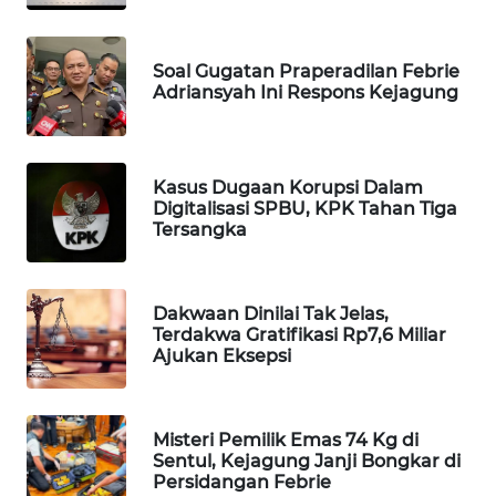
WAHANA
SPORT
Soal Gugatan Praperadilan Febrie
Adriansyah Ini Respons Kejagung
WAHANA
UMKM
Kasus Dugaan Korupsi Dalam
WAHANA
Digitalisasi SPBU, KPK Tahan Tiga
SELEB
Tersangka
WAHANA
PERSONA
Dakwaan Dinilai Tak Jelas,
Terdakwa Gratifikasi Rp7,6 Miliar
Ajukan Eksepsi
WAHANA
OTOMOTIF
WAHANA
Misteri Pemilik Emas 74 Kg di
Sentul, Kejagung Janji Bongkar di
HEALTH
Persidangan Febrie