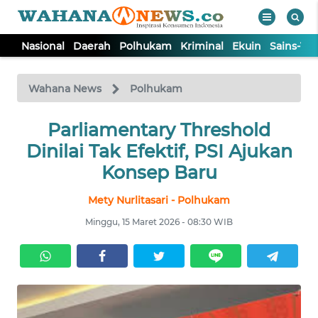
Nasional
Daerah
Polhukam
Kriminal
Ekuin
Sains-Te
WAHANA
Tutup
TV
Wahana News
Polhukam
NASIONAL
Parliamentary Threshold
Dinilai Tak Efektif, PSI Ajukan
DAERAH
Konsep Baru
Mety Nurlitasari - Polhukam
POLHUKAM
Minggu, 15 Maret 2026 - 08:30 WIB
KRIMINAL
EKUIN