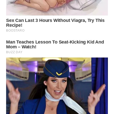
TAPANULI
TENGAH
WN DELI
SERDANG
WN
TEBING
TINGGI
WN
PAKPAK
WN
KARAWANG
WN
BEKASI