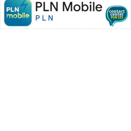
WAHANA MEDIA GROUP
|
|
|
WAHANA NEWS co
WAHANA TANI
WAHANA ADVOKAT
|
|
WAHANA INFRASTRUKTUR
WAHANA KONSUMEN
|
|
|
WAHANA LISTRIK
WAHANA TRAVEL
WAHANA TV
|
|
|
WAHANANEWS id
WAHANANEWS CO ID
WAHANANEWS NET