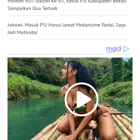
Momen HUT Jokowi Ke-65, Ketua PSI Kabupaten Bekasi
WN
Sampaikan Doa Terbaik
NUSANTARA
Jokowi: Masuk PSI Harus Lewat Mekanisme Partai, Saya
WN
Jadi Motivator
JOGJA
WN
JATIM
WN
BALI
WN
KALBAR
WN
KALTENG