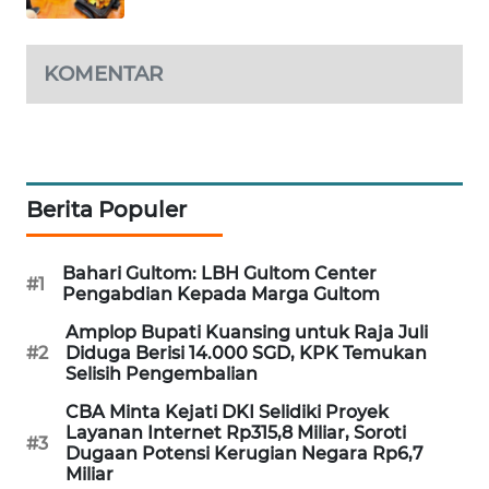
WAHANA
DESA
WISATA
KOMENTAR
LAPAK
WAHANA
Wahana
Berita Populer
Network
Bahari Gultom: LBH Gultom Center
#1
KONSUMEN
Pengabdian Kepada Marga Gultom
LISTRIK
Amplop Bupati Kuansing untuk Raja Juli
#2
Diduga Berisi 14.000 SGD, KPK Temukan
MASYARAKAT
Selisih Pengembalian
KELISTRIKAN
CBA Minta Kejati DKI Selidiki Proyek
Layanan Internet Rp315,8 Miliar, Soroti
#3
WALINKI
Dugaan Potensi Kerugian Negara Rp6,7
ID
Miliar