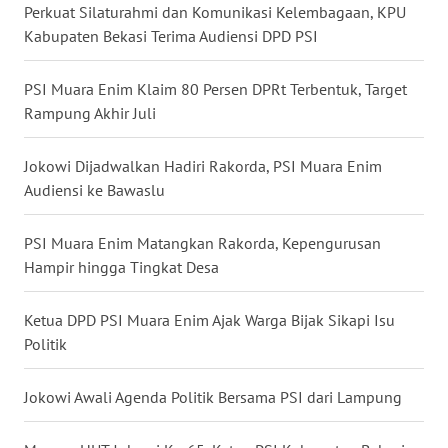
Perkuat Silaturahmi dan Komunikasi Kelembagaan, KPU
WN
Kabupaten Bekasi Terima Audiensi DPD PSI
BABEL
PSI Muara Enim Klaim 80 Persen DPRt Terbentuk, Target
WN
Rampung Akhir Juli
SUMBAR
Jokowi Dijadwalkan Hadiri Rakorda, PSI Muara Enim
WN
Audiensi ke Bawaslu
SUMSEL
PSI Muara Enim Matangkan Rakorda, Kepengurusan
WN
Hampir hingga Tingkat Desa
BENGKULU
Ketua DPD PSI Muara Enim Ajak Warga Bijak Sikapi Isu
WN
Politik
LAMPUNG
Jokowi Awali Agenda Politik Bersama PSI dari Lampung
WN
JATENG