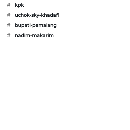
#
kpk
PORTAL
KONSUMEN
#
uchok-sky-khadafi
#
bupati-pemalang
FORWAMKI
#
nadim-makarim
ALPERKLINAS
FORJASIDA
TAMBANG
NEWS
SITUNGIR
NEWS
SIDIKALANG
NEWS