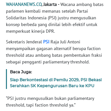
Informasi
WAHANANEWS.CO
, Jakarta -
Wacana ambang batas
parlemen kembali memanas setelah Partai
INDEKS
Solidaritas Indonesia (PSI) justru mengusulkan
BERITA
konsep berbeda yang dinilai lebih efektif untuk
memperkuat kinerja DPR.
KONTAK
KAMI
Sekretaris Jenderal
PSI
Raja Juli Antoni
menyampaikan gagasan alternatif berupa faction
INFO
IKLAN
threshold atau ambang batas pembentukan fraksi
sebagai pengganti parliamentary threshold.
TENTANG
Baca Juga:
KAMI
Siap Berkontestasi di Pemilu 2029, PSI Bekasi
Serahkan SK Kepengurusan Baru ke KPU
PEDOMAN
MEDIA
SIBER
“PSI justru mengusulkan bukan parliamentary
threshold, tapi faction threshold ya.”
REDAKSI