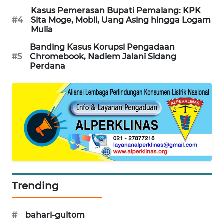
Kasus Pemerasan Bupati Pemalang: KPK
MAWAKA
#4
Sita Moge, Mobil, Uang Asing hingga Logam
ID
Mulia
Banding Kasus Korupsi Pengadaan
MARTABAT
#5
Chromebook, Nadiem Jalani Sidang
NET
Perdana
PLN
WATCH
MKLI
LPKKI
LKKI
Trending
KOPEKLIN
#
bahari-gultom