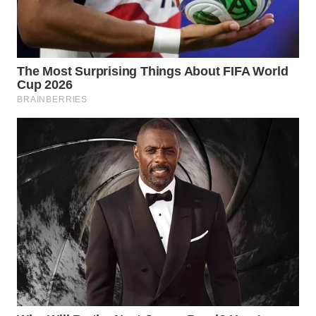
WN
MALUKU
WN
MALUT
WN
DAIRI
WN
DANAU
TOBA
WN
NIAS
WN
LANGKAT