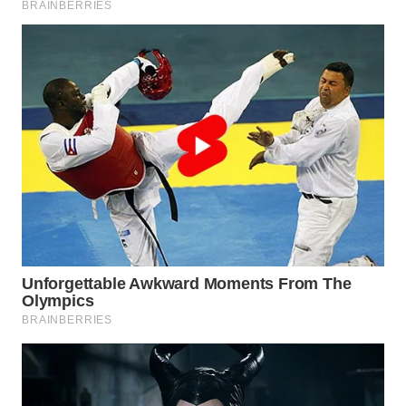
WN
INDRAMAYU
WN
KUNINGAN
WN
MAJALENGKA
WN
SUBANG
WN
SUKABUMI
WN
PURWAKARTA