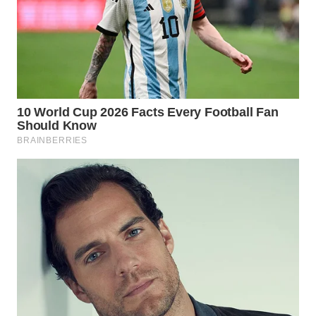
WN
BOGOR
WN
DEPOK
WN
TAPANULI
UTARA
WN
SAMOSIR
WN
PADANG
LAWAS