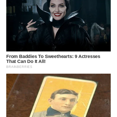
WN
PRIANGAN
TIMUR
WN
SEMARANG
WN
SOLO
WN
BOROBUDUR
WN
MADURA
WN
SURABAYA