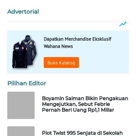
WAHANA
Advertorial
LISTRIK
WAHANA
TRAVEL
Dapatkan Merchandise Eksklusif
Wahana News
WAHANA
TV
Buka Katalog
WAHANANEWS
ID
Pilihan Editor
Boyamin Saiman Bikin Pengakuan
WAHANANEWS
Mengejutkan, Sebut Febrie
CO ID
Pernah Beri Uang Rp1,1 Miliar
WAHANANEWS
NET
Plot Twist 995 Senjata di Sekolah