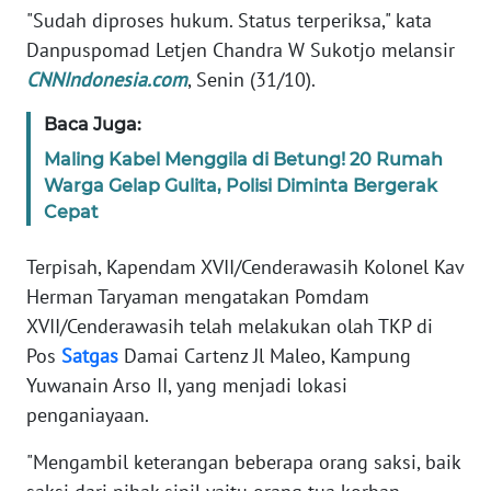
Informasi
"Sudah diproses hukum. Status terperiksa," kata
Danpuspomad Letjen Chandra W Sukotjo melansir
INDEKS
CNNIndonesia.com
, Senin (31/10).
BERITA
Baca Juga:
KONTAK
Maling Kabel Menggila di Betung! 20 Rumah
KAMI
Warga Gelap Gulita, Polisi Diminta Bergerak
Cepat
INFO
IKLAN
Terpisah, Kapendam XVII/Cenderawasih Kolonel Kav
Herman Taryaman mengatakan Pomdam
TENTANG
KAMI
XVII/Cenderawasih telah melakukan olah TKP di
Pos
Satgas
Damai Cartenz Jl Maleo, Kampung
PEDOMAN
Yuwanain Arso II, yang menjadi lokasi
MEDIA
penganiayaan.
SIBER
"Mengambil keterangan beberapa orang saksi, baik
REDAKSI