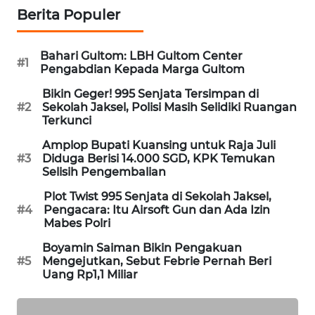
Berita Populer
MAWAKA
ID
Bahari Gultom: LBH Gultom Center
#1
Pengabdian Kepada Marga Gultom
MARTABAT
NET
Bikin Geger! 995 Senjata Tersimpan di
#2
Sekolah Jaksel, Polisi Masih Selidiki Ruangan
Terkunci
PLN
WATCH
Amplop Bupati Kuansing untuk Raja Juli
#3
Diduga Berisi 14.000 SGD, KPK Temukan
Selisih Pengembalian
MKLI
Plot Twist 995 Senjata di Sekolah Jaksel,
#4
Pengacara: Itu Airsoft Gun dan Ada Izin
LPKKI
Mabes Polri
Boyamin Saiman Bikin Pengakuan
LKKI
#5
Mengejutkan, Sebut Febrie Pernah Beri
Uang Rp1,1 Miliar
KOPEKLIN