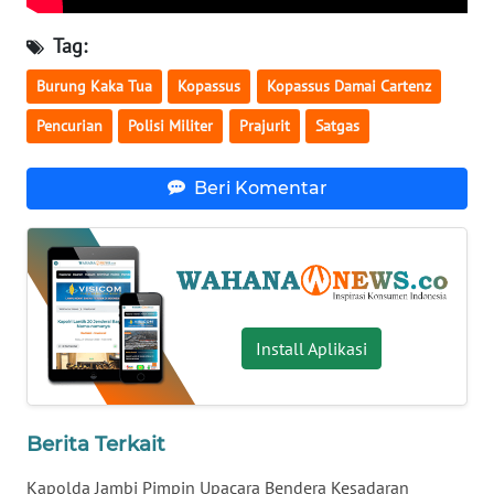
WN
Tag:
SERAMBI
Burung Kaka Tua
Kopassus
Kopassus Damai Cartenz
WN
Pencurian
Polisi Militer
Prajurit
Satgas
JAMBI
Beri Komentar
WN
SULTRA
WN
NTB
Install Aplikasi
WN
SULTENG
Berita Terkait
WN
SULBAR
Kapolda Jambi Pimpin Upacara Bendera Kesadaran