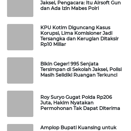
Jaksel, Pengacara: Itu Airsoft Gun
WAHANA
dan Ada Izin Mabes Polri
SPORT
KPU Kotim Diguncang Kasus
WAHANA
Korupsi, Lima Komisioner Jadi
UMKM
Tersangka dan Kerugian Ditaksir
Rp10 Miliar
WAHANA
SELEB
Bikin Geger! 995 Senjata
Tersimpan di Sekolah Jaksel, Polisi
WAHANA
Masih Selidiki Ruangan Terkunci
PERSONA
WAHANA
Roy Suryo Gugat Polda Rp206
OTOMOTIF
Juta, Hakim Nyatakan
Permohonan Tak Dapat Diterima
WAHANA
HEALTH
Amplop Bupati Kuansing untuk