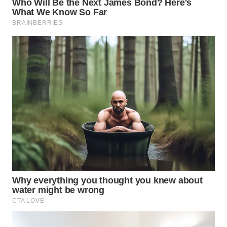
WN
TAPANULI
SELATAN
WN
TANJUNG
LESUNG
WN
KARO
WN
SIMALUNGUN
WN
LABUHANBATU
WN