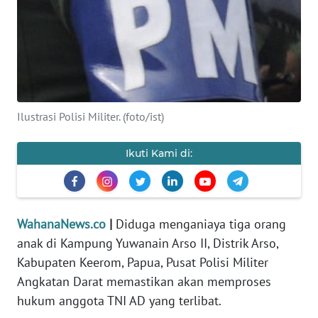
SAINS-TEKNO
KESEHATAN
INTERNASIONAL
Ilustrasi Polisi Militer. (foto/ist)
SERBA-SERBI
Ikuti Kami di:
PENDIDIKAN
OLAHRAGA
WahanaNews.co
|
Diduga menganiaya tiga orang
anak di Kampung Yuwanain Arso II, Distrik Arso,
OPINI
Kabupaten Keerom, Papua, Pusat Polisi Militer
Angkatan Darat memastikan akan memproses
EDITORIAL
hukum anggota TNI AD yang terlibat.