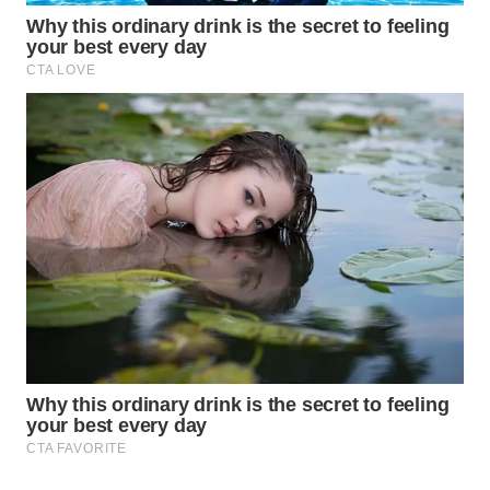
Wahana
Media
Group
WAHANA
NEWS
WAHANA
TANI
WAHANA
ADVOKAT
WAHANA
INFRASTRUKTUR
WAHANA
KONSUMEN