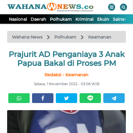
Nasional
Daerah
Polhukam
Kriminal
Ekuin
Sains-Te
WAHANA
Tutup
TV
Wahana News
Polhukam
Keamanan
NASIONAL
Prajurit AD Penganiaya 3 Anak
Papua Bakal di Proses PM
DAERAH
Redaksi - Keamanan
Selasa, 1 November 2022 - 03:06 WIB
POLHUKAM
KRIMINAL
EKUIN