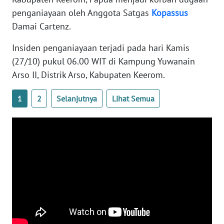
WN
penganiayaan oleh Anggota Satgas
Kopassus
BANTEN
Damai Cartenz.
WN
Insiden penganiayaan terjadi pada hari Kamis
NTT
(27/10) pukul 06.00 WIT di Kampung Yuwanain
Arso II, Distrik Arso, Kabupaten Keerom.
WN
KEPRI
1
2
Selanjutnya
Lihat Semua
WN
PAPUA
WN
PAPUA
BARAT
WN
RIAU