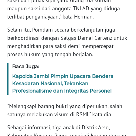
saksi dari pihak sipil yaitu orang tua korban
maupun saksi dari anggota TNI AD yang diduga
KARIR
terlibat penganiayaan," kata Herman.
Selain itu, Pomdam secara berkelanjutan juga
DISCLAIMER
berkoordinasi dengan Satgas Damai Cartenz untuk
menghadirkan para saksi demi mempercepat
Wahana
News
proses hukum yang tengah berjalan.
Regional
Baca Juga:
WN
Kapolda Jambi Pimpin Upacara Bendera
SUMUT
Kesadaran Nasional, Tekankan
Profesionalisme dan Integritas Personel
WN
JAKARTA
"Melengkapi barang bukti yang diperlukan, salah
satunya melakukan visum di RSMI," kata dia.
WN
JABAR
Sebagai informasi, tiga anak di Distrik Arso,
Kabupaten Keerom, Papua menjadi korban dugaan