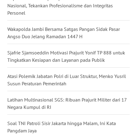
Nasional, Tekankan Profesionalisme dan Integritas
WN
Personel
BABEL
Wakapolda Jambi Bersama Satgas Pangan Sidak Pasar
WN
Angso Duo Jelang Ramadan 1447 H
SUMBAR
Sjafrie Sjamsoeddin Motivasi Prajurit Yonif TP 888 untuk
WN
Tingkatkan Kesiapan dan Layanan pada Publik
SUMSEL
Atasi Polemik Jabatan Polri di Luar Struktur, Menko Yusril
WN
Susun Peraturan Pemerintah
BENGKULU
Latihan Multinasional SGS: Ribuan Prajurit Militer dari 17
WN
LAMPUNG
Negara Kumpul di RI
WN
Soal TNI Patroli Sisir Jakarta hingga Malam, Ini Kata
JATENG
Pangdam Jaya