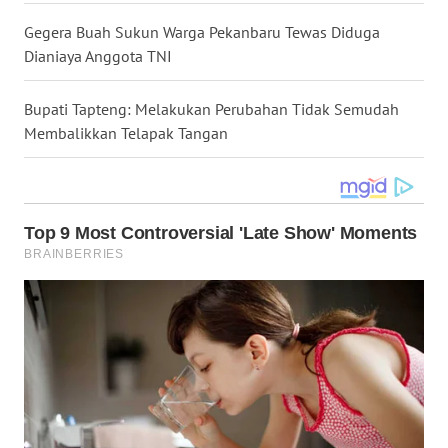
WN
Gegera Buah Sukun Warga Pekanbaru Tewas Diduga
NUSANTARA
Dianiaya Anggota TNI
WN
Bupati Tapteng: Melakukan Perubahan Tidak Semudah
JOGJA
Membalikkan Telapak Tangan
WN
JATIM
WN
BALI
WN
KALBAR
WN
KALTENG