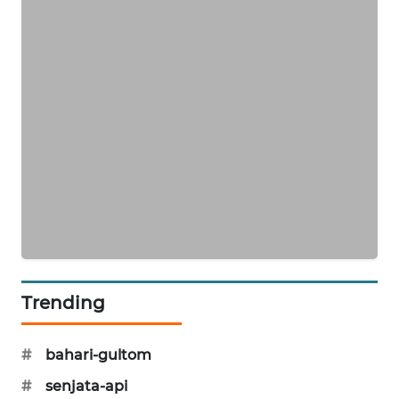
PORTAL
KONSUMEN
FORWAMKI
ALPERKLINAS
FORJASIDA
TAMBANG
NEWS
SITUNGIR
Trending
NEWS
#
bahari-gultom
SIDIKALANG
NEWS
#
senjata-api