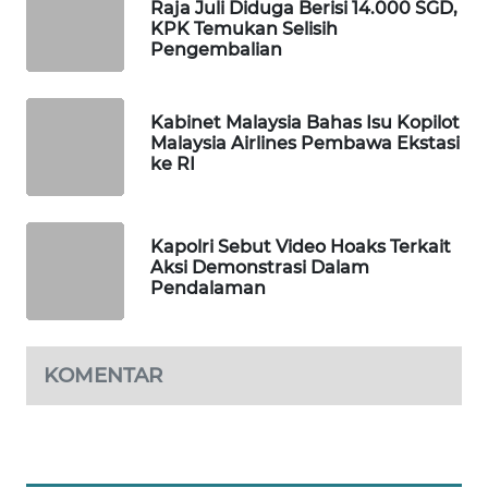
Raja Juli Diduga Berisi 14.000 SGD,
WAHANA
KPK Temukan Selisih
DESA
Pengembalian
WISATA
Kabinet Malaysia Bahas Isu Kopilot
LAPAK
Malaysia Airlines Pembawa Ekstasi
WAHANA
ke RI
Wahana
Network
Kapolri Sebut Video Hoaks Terkait
Aksi Demonstrasi Dalam
KONSUMEN
Pendalaman
LISTRIK
MASYARAKAT
KOMENTAR
KELISTRIKAN
WALINKI
ID