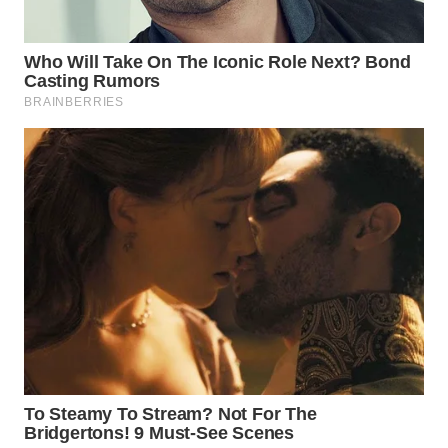
WN
SUMEDANG
WN
CIANJUR
WN
KEPULAUAN
SERIBU
WN
TANGERANG
WN
BINJAI
WN
CIREBON