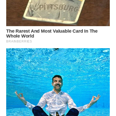
WN
NATUNA
WN
BINTAN
WN
MANDALIKA
WN
LIKUPANG
WN
LABUANBAJO
WN
BORNEO