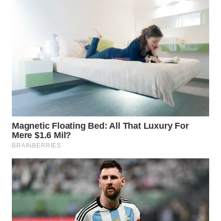
TAPANULI
TENGAH
WN DELI
SERDANG
WN
TEBING
TINGGI
WN
PAKPAK
WN
KARAWANG
WN
BEKASI