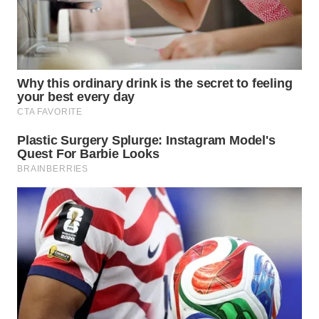
WN
KALTARA
WN
KALSEL
WN
KALTIM
WN
SULSEL
WN
GORONTALO
WN
SULUT