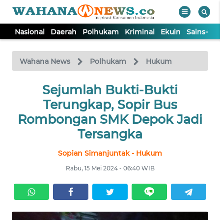
Nasional
Daerah
Polhukam
Kriminal
Ekuin
Sains-Te
WAHANA
Tutup
TV
Wahana News
Polhukam
Hukum
NASIONAL
Sejumlah Bukti-Bukti
Terungkap, Sopir Bus
DAERAH
Rombongan SMK Depok Jadi
Tersangka
POLHUKAM
Sopian Simanjuntak - Hukum
Rabu, 15 Mei 2024 - 06:40 WIB
KRIMINAL
EKUIN