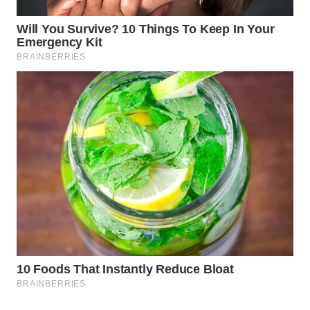
WN
PRIANGAN
TIMUR
WN
SEMARANG
WN
SOLO
WN
BOROBUDUR
WN
MADURA
WN
SURABAYA