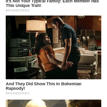
WN
BOGOR
WN
DEPOK
WN
TAPANULI
UTARA
WN
SAMOSIR
WN
PADANG
LAWAS