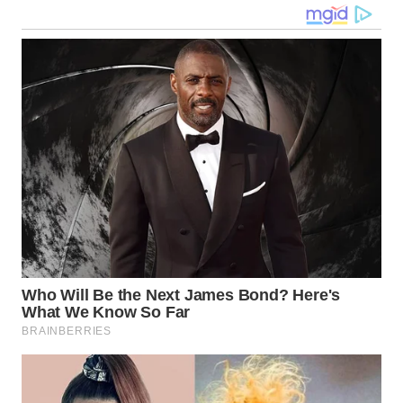
WN
KALTARA
WN
KALSEL
WN
KALTIM
WN
SULSEL
WN
GORONTALO
WN
SULUT