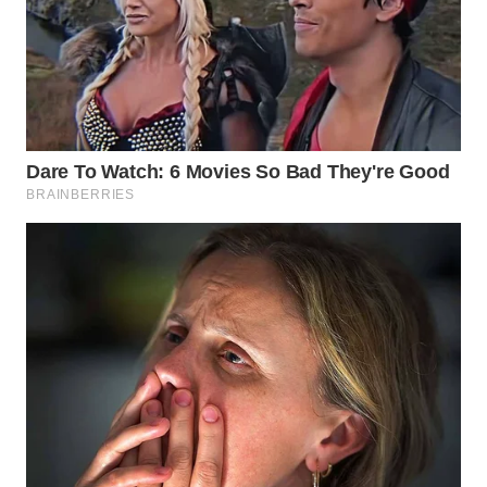
WN
INDRAMAYU
WN
KUNINGAN
WN
MAJALENGKA
WN
SUBANG
WN
SUKABUMI
WN
PURWAKARTA