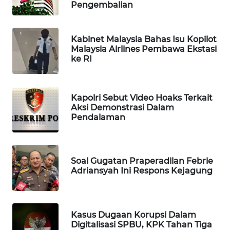
Pengembalian
WAHANA
SPORT
Kabinet Malaysia Bahas Isu Kopilot
Malaysia Airlines Pembawa Ekstasi
WAHANA
ke RI
UMKM
WAHANA
Kapolri Sebut Video Hoaks Terkait
SELEB
Aksi Demonstrasi Dalam
Pendalaman
WAHANA
PERSONA
Soal Gugatan Praperadilan Febrie
WAHANA
Adriansyah Ini Respons Kejagung
OTOMOTIF
WAHANA
HEALTH
Kasus Dugaan Korupsi Dalam
Digitalisasi SPBU, KPK Tahan Tiga