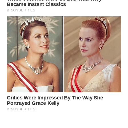
Wahana
Media
Group
WAHANA
NEWS
WAHANA
TANI
WAHANA
ADVOKAT
WAHANA
INFRASTRUKTUR
WAHANA
KONSUMEN