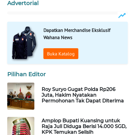
Advertorial
WAHANA
LISTRIK
Dapatkan Merchandise Eksklusif
WAHANA
Wahana News
TRAVEL
WAHANA
Buka Katalog
TV
Pilihan Editor
WAHANANEWS
ID
Roy Suryo Gugat Polda Rp206
Juta, Hakim Nyatakan
WAHANANEWS
Permohonan Tak Dapat Diterima
CO ID
WAHANANEWS
Amplop Bupati Kuansing untuk
Raja Juli Diduga Berisi 14.000 SGD,
NET
KPK Temukan Selisih