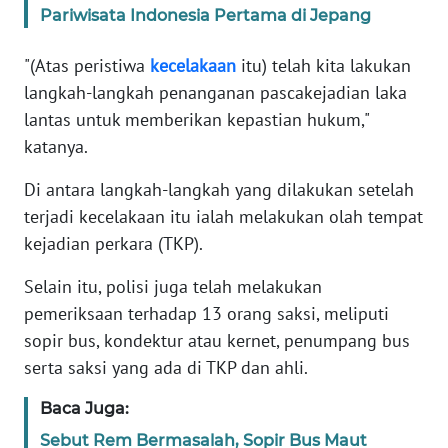
Pariwisata Indonesia Pertama di Jepang
KARIR
"(Atas peristiwa
kecelakaan
itu) telah kita lakukan
langkah-langkah penanganan pascakejadian laka
DISCLAIMER
lantas untuk memberikan kepastian hukum,"
katanya.
Wahana
News
Di antara langkah-langkah yang dilakukan setelah
Regional
terjadi kecelakaan itu ialah melakukan olah tempat
kejadian perkara (TKP).
WN
SUMUT
Selain itu, polisi juga telah melakukan
pemeriksaan terhadap 13 orang saksi, meliputi
WN
JAKARTA
sopir bus, kondektur atau kernet, penumpang bus
serta saksi yang ada di TKP dan ahli.
WN
Baca Juga:
JABAR
Sebut Rem Bermasalah, Sopir Bus Maut