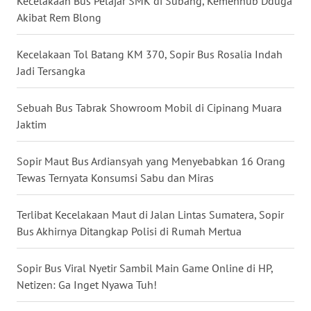
Kecelakaan Bus Pelajar SMK di Subang, Kemenhub Dduga
Akibat Rem Blong
WN
NUSANTARA
Kecelakaan Tol Batang KM 370, Sopir Bus Rosalia Indah
WN
Jadi Tersangka
JOGJA
Sebuah Bus Tabrak Showroom Mobil di Cipinang Muara
WN
Jaktim
JATIM
Sopir Maut Bus Ardiansyah yang Menyebabkan 16 Orang
WN
Tewas Ternyata Konsumsi Sabu dan Miras
BALI
Terlibat Kecelakaan Maut di Jalan Lintas Sumatera, Sopir
WN
Bus Akhirnya Ditangkap Polisi di Rumah Mertua
KALBAR
Sopir Bus Viral Nyetir Sambil Main Game Online di HP,
WN
Netizen: Ga Inget Nyawa Tuh!
KALTENG