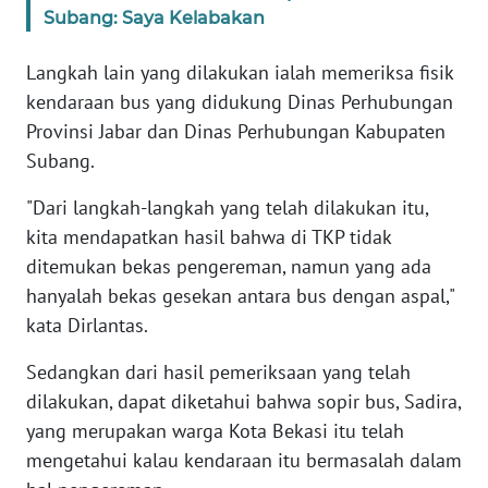
WN
Subang: Saya Kelabakan
BANTEN
Langkah lain yang dilakukan ialah memeriksa fisik
WN
kendaraan bus yang didukung Dinas Perhubungan
NTT
Provinsi Jabar dan Dinas Perhubungan Kabupaten
Subang.
WN
KEPRI
"Dari langkah-langkah yang telah dilakukan itu,
kita mendapatkan hasil bahwa di TKP tidak
WN
ditemukan bekas pengereman, namun yang ada
PAPUA
hanyalah bekas gesekan antara bus dengan aspal,"
kata Dirlantas.
WN
PAPUA
Sedangkan dari hasil pemeriksaan yang telah
BARAT
dilakukan, dapat diketahui bahwa sopir bus, Sadira,
yang merupakan warga Kota Bekasi itu telah
WN
mengetahui kalau kendaraan itu bermasalah dalam
RIAU