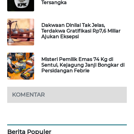
Tersangka
WAHANA
DESA
WISATA
Dakwaan Dinilai Tak Jelas,
Terdakwa Gratifikasi Rp7,6 Miliar
LAPAK
Ajukan Eksepsi
WAHANA
Wahana
Misteri Pemilik Emas 74 Kg di
Network
Sentul, Kejagung Janji Bongkar di
Persidangan Febrie
KONSUMEN
LISTRIK
KOMENTAR
MASYARAKAT
KELISTRIKAN
WALINKI
ID
Berita Populer