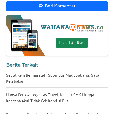
Beri Komentar
WN
BABEL
WN
SUMBAR
Install Aplikasi
WN
SUMSEL
WN
Berita Terkait
BENGKULU
Sebut Rem Bermasalah, Sopir Bus Maut Subang: Saya
Kelabakan
WN
LAMPUNG
Hanya Periksa Legalitas Travel, Kepala SMK Lingga
Kencana Akui Tidak Cek Kondisi Bus
WN
JATENG