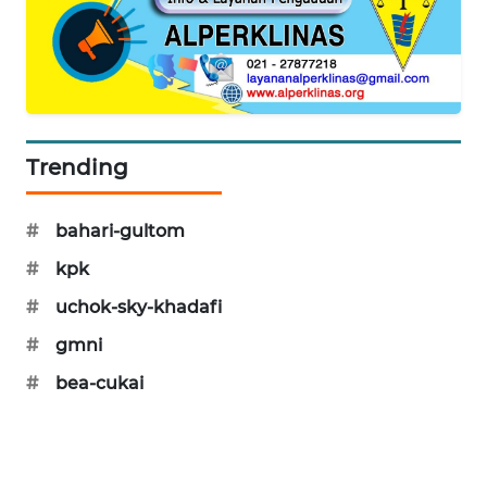
PORTAL
KONSUMEN
FORWAMKI
ALPERKLINAS
Trending
FORJASIDA
#
bahari-gultom
#
kpk
TAMBANG
NEWS
#
uchok-sky-khadafi
#
gmni
SITUNGIR
NEWS
#
bea-cukai
SIDIKALANG
NEWS