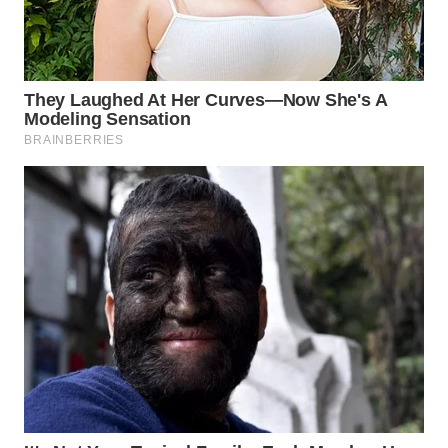
TAPANULI
TENGAH
WN DELI
SERDANG
WN
TEBING
TINGGI
WN
PAKPAK
WN
KARAWANG
WN
BEKASI