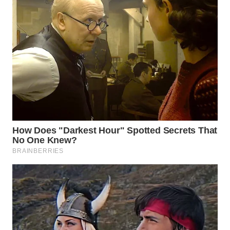
WN
SUMEDANG
WN
CIANJUR
WN
KEPULAUAN
SERIBU
WN
TANGERANG
WN
BINJAI
WN
CIREBON