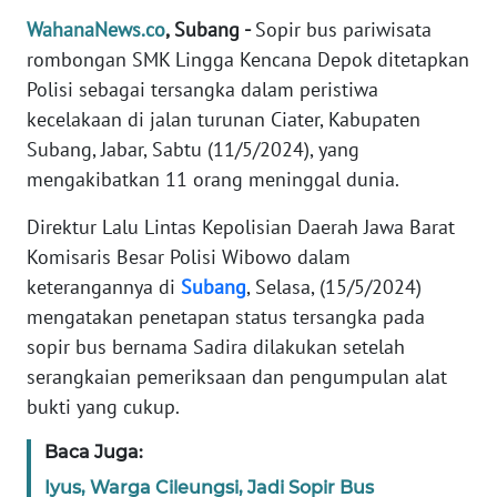
Informasi
WahanaNews.co
, Subang -
Sopir bus pariwisata
INDEKS
rombongan SMK Lingga Kencana Depok ditetapkan
BERITA
Polisi sebagai tersangka dalam peristiwa
kecelakaan di jalan turunan Ciater, Kabupaten
KONTAK
Subang, Jabar, Sabtu (11/5/2024), yang
KAMI
mengakibatkan 11 orang meninggal dunia.
INFO
Direktur Lalu Lintas Kepolisian Daerah Jawa Barat
IKLAN
Komisaris Besar Polisi Wibowo dalam
keterangannya di
Subang
, Selasa, (15/5/2024)
TENTANG
mengatakan penetapan status tersangka pada
KAMI
sopir bus bernama Sadira dilakukan setelah
serangkaian pemeriksaan dan pengumpulan alat
PEDOMAN
bukti yang cukup.
MEDIA
SIBER
Baca Juga:
Iyus, Warga Cileungsi, Jadi Sopir Bus
REDAKSI