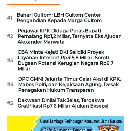
MAWAKA
Bahari Gultom: LBH Gultom Center
ID
#1
Pengabdian Kepada Marga Gultom
Pegawai KPK Diduga Peras Bupati
MARTABAT
#2
Pemalang Rp1,2 Miliar, Ternyata Eks Ajudan
NET
Alexander Marwata
CBA Minta Kejati DKI Selidiki Proyek
PLN
Layanan Internet Rp315,8 Miliar, Soroti
WATCH
#3
Dugaan Potensi Kerugian Negara Rp6,7
Miliar
MKLI
DPC GMNI Jakarta Timur Gelar Aksi di KPK,
#4
Mabes Polri, dan Kejaksaan Agung, Desak
Penegakan Hukum Transparan
LPKKI
Dakwaan Dinilai Tak Jelas, Terdakwa
#5
LKKI
Gratifikasi Rp7,6 Miliar Ajukan Eksepsi
KOPEKLIN