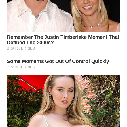
WN
TAPANULI
SELATAN
WN
TANJUNG
LESUNG
WN
KARO
WN
SIMALUNGUN
WN
LABUHANBATU
WN