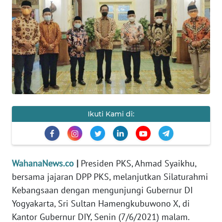
SAINS-TEKNO
KESEHATAN
INTERNASIONAL
SERBA-SERBI
Ikuti Kami di:
PENDIDIKAN
OLAHRAGA
WahanaNews.co
|
Presiden PKS, Ahmad Syaikhu,
OPINI
bersama jajaran DPP PKS, melanjutkan Silaturahmi
Kebangsaan dengan mengunjungi Gubernur DI
EDITORIAL
Yogyakarta, Sri Sultan Hamengkubuwono X, di
Kantor Gubernur DIY, Senin (7/6/2021) malam.