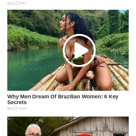
TAPANULI
TENGAH
WN DELI
SERDANG
WN
TEBING
TINGGI
WN
PAKPAK
WN
KARAWANG
WN
BEKASI