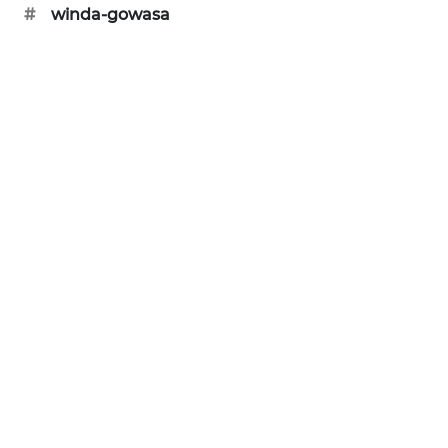
#
winda-gowasa
SIBARAGAS
NEWS
METRO
SIANTAR
NEWS
METRO
MEDAN
NEWS
METRO
JAKARTA
NEWS
KRT
NEWS