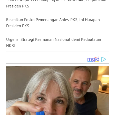
Presiden PKS
WN
NUSANTARA
Resmikan Posko Pemenangan Anies-PKS, Ini Harapan
Presiden PKS
WN
JOGJA
Urgensi Strategi Keamanan Nasional demi Kedaulatan
WN
NKRI
JATIM
WN
BALI
WN
KALBAR
WN
KALTENG