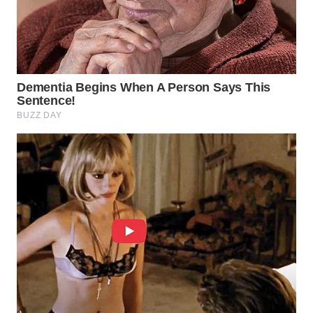
WN
SUMEDANG
WN
CIANJUR
WN
KEPULAUAN
SERIBU
WN
TANGERANG
WN
BINJAI
WN
CIREBON