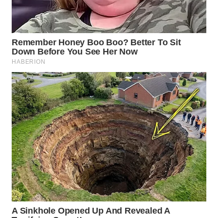
Wahana
Media
Group
WAHANA
NEWS
WAHANA
TANI
WAHANA
ADVOKAT
WAHANA
INFRASTRUKTUR
WAHANA
KONSUMEN