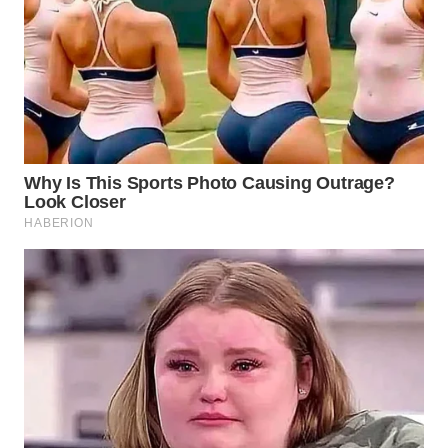
WN
NATUNA
WN
BINTAN
WN
MANDALIKA
WN
LIKUPANG
WN
LABUANBAJO
WN
BORNEO