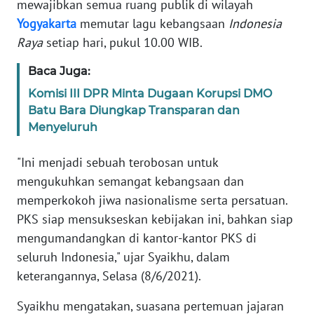
mewajibkan semua ruang publik di wilayah
Yogyakarta
memutar lagu kebangsaan
Indonesia
KARIR
Raya
setiap hari, pukul 10.00 WIB.
DISCLAIMER
Baca Juga:
Komisi III DPR Minta Dugaan Korupsi DMO
Wahana
Batu Bara Diungkap Transparan dan
News
Menyeluruh
Regional
"Ini menjadi sebuah terobosan untuk
WN
mengukuhkan semangat kebangsaan dan
SUMUT
memperkokoh jiwa nasionalisme serta persatuan.
PKS siap mensukseskan kebijakan ini, bahkan siap
WN
mengumandangkan di kantor-kantor PKS di
JAKARTA
seluruh Indonesia," ujar Syaikhu, dalam
WN
keterangannya, Selasa (8/6/2021).
JABAR
Syaikhu mengatakan, suasana pertemuan jajaran