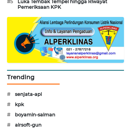
#5
Luka Tembak Tempel hingga Riwayat
PORTAL
Pemeriksaan KPK
KONSUMEN
FORWAMKI
ALPERKLINAS
FORJASIDA
TAMBANG
Trending
NEWS
#
senjata-api
SITUNGIR
NEWS
#
kpk
#
boyamin-saiman
SIDIKALANG
NEWS
#
airsoft-gun