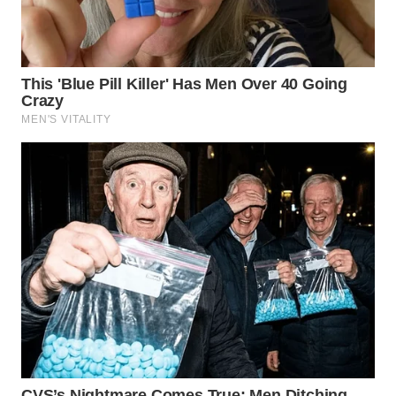
WN
KALTARA
WN
KALSEL
WN
KALTIM
WN
SULSEL
WN
GORONTALO
WN
SULUT