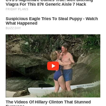
WN
MALUKU
WN
MALUT
WN
DAIRI
WN
DANAU
TOBA
WN
NIAS
WN
LANGKAT