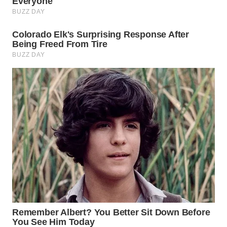
WN
TAPANULI
SELATAN
WN
TANJUNG
LESUNG
WN
KARO
WN
SIMALUNGUN
WN
LABUHANBATU
WN