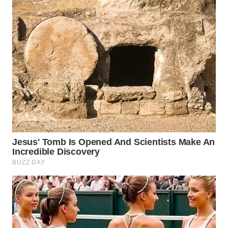
WN
PRIANGAN
TIMUR
WN
SEMARANG
WN
SOLO
WN
BOROBUDUR
WN
MADURA
WN
SURABAYA