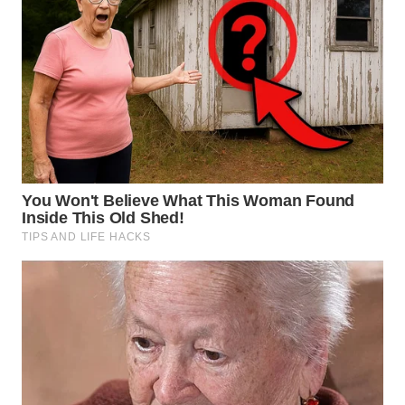
WN
BOGOR
WN
DEPOK
WN
TAPANULI
UTARA
WN
SAMOSIR
WN
PADANG
LAWAS