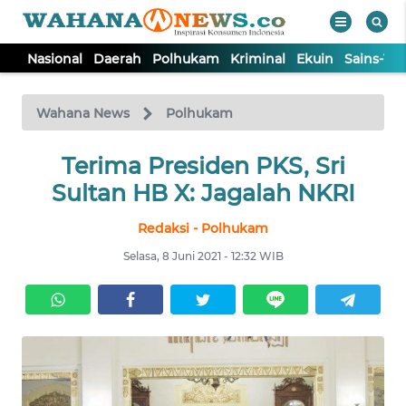
Nasional
Daerah
Polhukam
Kriminal
Ekuin
Sains-Te
WAHANA
Tutup
TV
Wahana News
Polhukam
NASIONAL
Terima Presiden PKS, Sri
Sultan HB X: Jagalah NKRI
DAERAH
Redaksi - Polhukam
Selasa, 8 Juni 2021 - 12:32 WIB
POLHUKAM
KRIMINAL
EKUIN