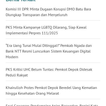
WN
Komisi III DPR Minta Dugaan Korupsi DMO Batu Bara
BABEL
Diungkap Transparan dan Menyeluruh
WN
PKS Minta Kampanye LGBTQ Dilarang, Siap Kawal
SUMBAR
Implementasi Perpres 111/2025
WN
“Era Uang Tunai Mulai Ditinggal!” Pemkab Ngada dan
SUMSEL
Bank NTT Resmi Luncurkan Sistem Keuangan Digital
Modern
WN
BENGKULU
PKS Kritisi UHC Belum Tuntas: Pemkot Depok Didesak
Peduli Rakyat
WN
LAMPUNG
Khairulloh Protes Pemkot Depok Beredel Uang Kematian
hingga Kesehatan Orang Melarat
WN
JATENG
Soal Cawapres Pendamping Anies Baswedan, Begini Kata