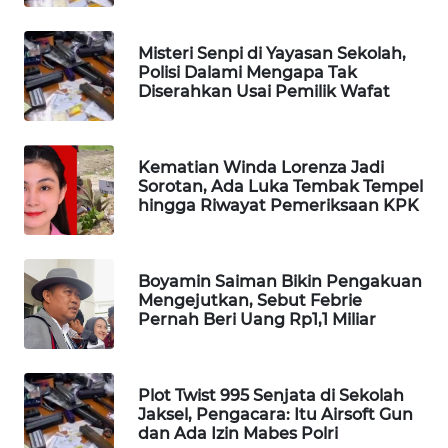
WAHANA
SPORT
Misteri Senpi di Yayasan Sekolah,
Polisi Dalami Mengapa Tak
Diserahkan Usai Pemilik Wafat
WAHANA
UMKM
Kematian Winda Lorenza Jadi
WAHANA
Sorotan, Ada Luka Tembak Tempel
SELEB
hingga Riwayat Pemeriksaan KPK
WAHANA
PERSONA
Boyamin Saiman Bikin Pengakuan
Mengejutkan, Sebut Febrie
Pernah Beri Uang Rp1,1 Miliar
WAHANA
OTOMOTIF
Plot Twist 995 Senjata di Sekolah
WAHANA
Jaksel, Pengacara: Itu Airsoft Gun
HEALTH
dan Ada Izin Mabes Polri