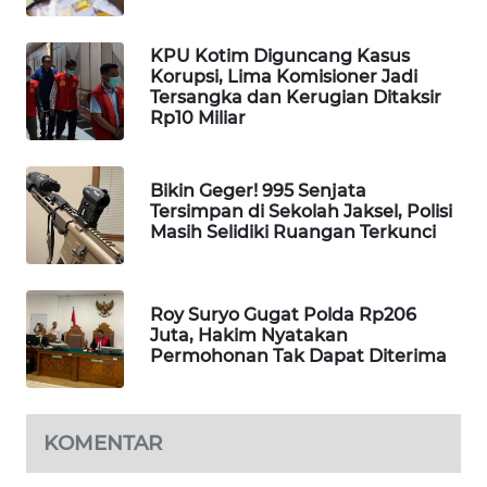
WAHANA
DESA
KPU Kotim Diguncang Kasus
WISATA
Korupsi, Lima Komisioner Jadi
Tersangka dan Kerugian Ditaksir
Rp10 Miliar
LAPAK
WAHANA
Bikin Geger! 995 Senjata
Wahana
Tersimpan di Sekolah Jaksel, Polisi
Network
Masih Selidiki Ruangan Terkunci
KONSUMEN
LISTRIK
Roy Suryo Gugat Polda Rp206
Juta, Hakim Nyatakan
Permohonan Tak Dapat Diterima
MASYARAKAT
KELISTRIKAN
KOMENTAR
WALINKI
ID