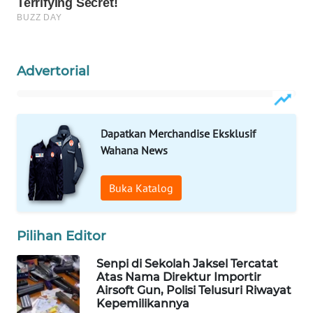
WAHANA
LISTRIK
Advertorial
WAHANA
TRAVEL
WAHANA
Dapatkan Merchandise Eksklusif
TV
Wahana News
WAHANANEWS
Buka Katalog
ID
WAHANANEWS
Pilihan Editor
CO ID
Senpi di Sekolah Jaksel Tercatat
Atas Nama Direktur Importir
WAHANANEWS
Airsoft Gun, Polisi Telusuri Riwayat
NET
Kepemilikannya