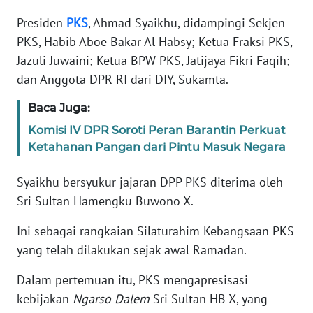
Informasi
Presiden
PKS
, Ahmad Syaikhu, didampingi Sekjen
INDEKS
PKS, Habib Aboe Bakar Al Habsy; Ketua Fraksi PKS,
BERITA
Jazuli Juwaini; Ketua BPW PKS, Jatijaya Fikri Faqih;
dan Anggota DPR RI dari DIY, Sukamta.
KONTAK
KAMI
Baca Juga:
Komisi IV DPR Soroti Peran Barantin Perkuat
INFO
Ketahanan Pangan dari Pintu Masuk Negara
IKLAN
Syaikhu bersyukur jajaran DPP PKS diterima oleh
TENTANG
Sri Sultan Hamengku Buwono X.
KAMI
Ini sebagai rangkaian Silaturahim Kebangsaan PKS
PEDOMAN
yang telah dilakukan sejak awal Ramadan.
MEDIA
SIBER
Dalam pertemuan itu, PKS mengapresisasi
kebijakan
Ngarso Dalem
Sri Sultan HB X, yang
REDAKSI