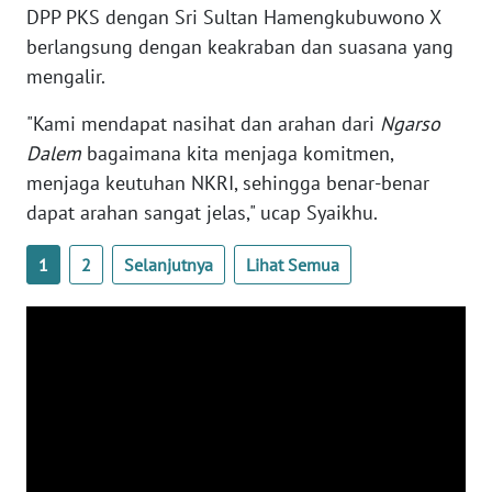
DPP PKS dengan Sri Sultan Hamengkubuwono X
WN
BANTEN
berlangsung dengan keakraban dan suasana yang
mengalir.
WN
"Kami mendapat nasihat dan arahan dari
Ngarso
NTT
Dalem
bagaimana kita menjaga komitmen,
menjaga keutuhan NKRI, sehingga benar-benar
WN
KEPRI
dapat arahan sangat jelas," ucap Syaikhu.
WN
1
2
Selanjutnya
Lihat Semua
PAPUA
WN
PAPUA
BARAT
WN
RIAU