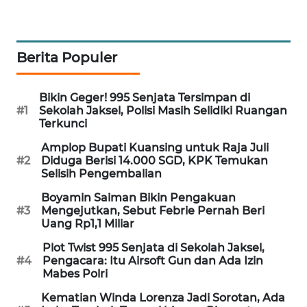
MAWAKA
ID
Berita Populer
MARTABAT
NET
Bikin Geger! 995 Senjata Tersimpan di
#1
Sekolah Jaksel, Polisi Masih Selidiki Ruangan
Terkunci
PLN
WATCH
Amplop Bupati Kuansing untuk Raja Juli
#2
Diduga Berisi 14.000 SGD, KPK Temukan
Selisih Pengembalian
MKLI
Boyamin Saiman Bikin Pengakuan
#3
Mengejutkan, Sebut Febrie Pernah Beri
LPKKI
Uang Rp1,1 Miliar
Plot Twist 995 Senjata di Sekolah Jaksel,
LKKI
#4
Pengacara: Itu Airsoft Gun dan Ada Izin
Mabes Polri
KOPEKLIN
Kematian Winda Lorenza Jadi Sorotan, Ada