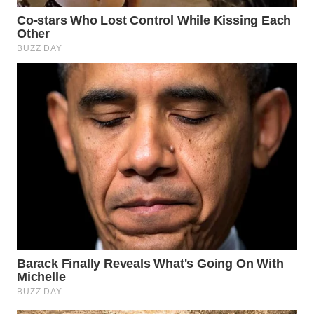
WN
INDRAMAYU
WN
KUNINGAN
WN
MAJALENGKA
WN
SUBANG
WN
SUKABUMI
WN
PURWAKARTA