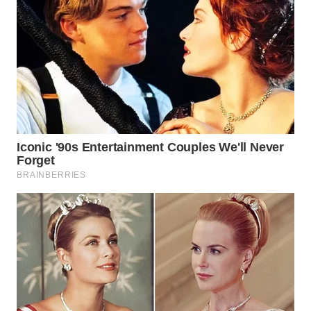
WN
SUMEDANG
WN
CIANJUR
WN
KEPULAUAN
SERIBU
WN
TANGERANG
WN
BINJAI
WN
CIREBON