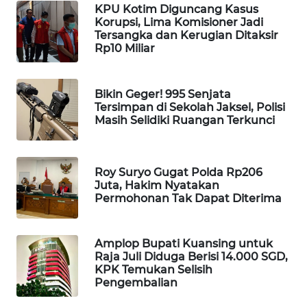
KPU Kotim Diguncang Kasus
Korupsi, Lima Komisioner Jadi
MAWAKA
Tersangka dan Kerugian Ditaksir
ID
Rp10 Miliar
MARTABAT
NET
Bikin Geger! 995 Senjata
Tersimpan di Sekolah Jaksel, Polisi
Masih Selidiki Ruangan Terkunci
PLN
WATCH
Roy Suryo Gugat Polda Rp206
MKLI
Juta, Hakim Nyatakan
Permohonan Tak Dapat Diterima
LPKKI
Amplop Bupati Kuansing untuk
LKKI
Raja Juli Diduga Berisi 14.000 SGD,
KPK Temukan Selisih
Pengembalian
KOPEKLIN