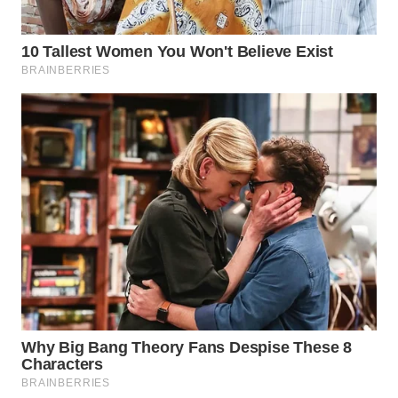
WAHANA
LISTRIK
WAHANA
TRAVEL
WAHANA
TV
WAHANANEWS
ID
WAHANANEWS
CO ID
WAHANANEWS
NET