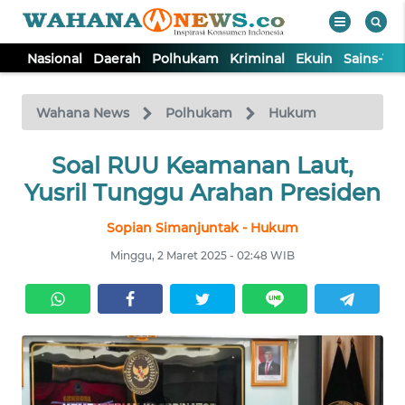
Nasional
Daerah
Polhukam
Kriminal
Ekuin
Sains-Te
WAHANA
Tutup
TV
Wahana News
Polhukam
Hukum
NASIONAL
Soal RUU Keamanan Laut,
Yusril Tunggu Arahan Presiden
DAERAH
Sopian Simanjuntak - Hukum
Minggu, 2 Maret 2025 - 02:48 WIB
POLHUKAM
KRIMINAL
EKUIN