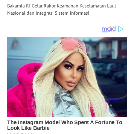
Bakamla RI Gelar Rakor Keamanan Keselamatan Laut
WN
Nasional dan Integrasi Sistem Informasi
KALTARA
WN
KALSEL
WN
KALTIM
WN
SULSEL
WN
GORONTALO
WN
SULUT