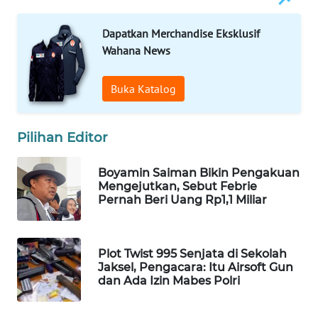
WAHANA
DESA
Dapatkan Merchandise Eksklusif
WISATA
Wahana News
LAPAK
Buka Katalog
WAHANA
Wahana
Pilihan Editor
Network
Boyamin Saiman Bikin Pengakuan
KONSUMEN
Mengejutkan, Sebut Febrie
Pernah Beri Uang Rp1,1 Miliar
LISTRIK
MASYARAKAT
KELISTRIKAN
Plot Twist 995 Senjata di Sekolah
Jaksel, Pengacara: Itu Airsoft Gun
dan Ada Izin Mabes Polri
WALINKI
ID