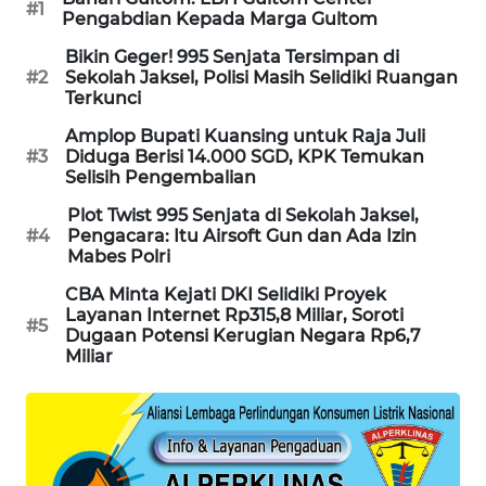
#1
Pengabdian Kepada Marga Gultom
SIBARAGAS
NEWS
Bikin Geger! 995 Senjata Tersimpan di
#2
Sekolah Jaksel, Polisi Masih Selidiki Ruangan
Terkunci
METRO
SIANTAR
Amplop Bupati Kuansing untuk Raja Juli
NEWS
#3
Diduga Berisi 14.000 SGD, KPK Temukan
Selisih Pengembalian
METRO
Plot Twist 995 Senjata di Sekolah Jaksel,
MEDAN
#4
Pengacara: Itu Airsoft Gun dan Ada Izin
Mabes Polri
NEWS
CBA Minta Kejati DKI Selidiki Proyek
Layanan Internet Rp315,8 Miliar, Soroti
METRO
#5
Dugaan Potensi Kerugian Negara Rp6,7
JAKARTA
Miliar
NEWS
KRT
NEWS