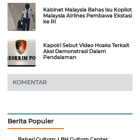
PORTAL
Kabinet Malaysia Bahas Isu Kopilot
KONSUMEN
Malaysia Airlines Pembawa Ekstasi
ke RI
FORWAMKI
Kapolri Sebut Video Hoaks Terkait
ALPERKLINAS
Aksi Demonstrasi Dalam
Pendalaman
FORJASIDA
TAMBANG
KOMENTAR
NEWS
SITUNGIR
NEWS
Berita Populer
SIDIKALANG
NEWS
Bahari Gultom: LBH Gultom Center