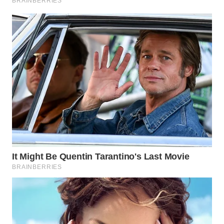
WN
MALUKU
WN
MALUT
WN
DAIRI
WN
DANAU
TOBA
WN
NIAS
WN
LANGKAT