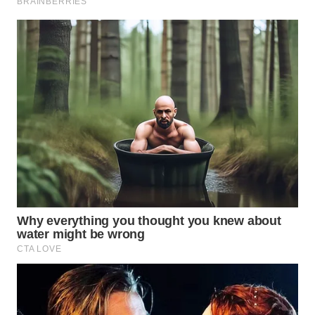
WN
BOGOR
WN
DEPOK
WN
TAPANULI
UTARA
WN
SAMOSIR
WN
PADANG
LAWAS