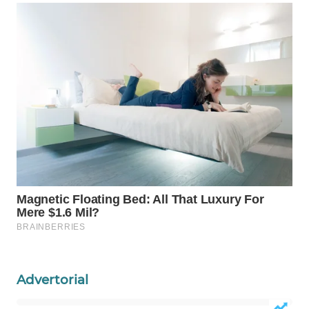
WAHANA
SPORT
WAHANA
UMKM
WAHANA
SELEB
WAHANA
PERSONA
WAHANA
OTOMOTIF
WAHANA
Advertorial
HEALTH