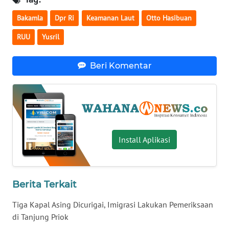
WN
Bakamla
Dpr Ri
Keamanan Laut
Otto Hasibuan
BABEL
RUU
Yusril
WN
SUMBAR
Beri Komentar
WN
SUMSEL
WN
BENGKULU
Install Aplikasi
WN
LAMPUNG
Berita Terkait
Tiga Kapal Asing Dicurigai, Imigrasi Lakukan Pemeriksaan
WN
JATENG
di Tanjung Priok