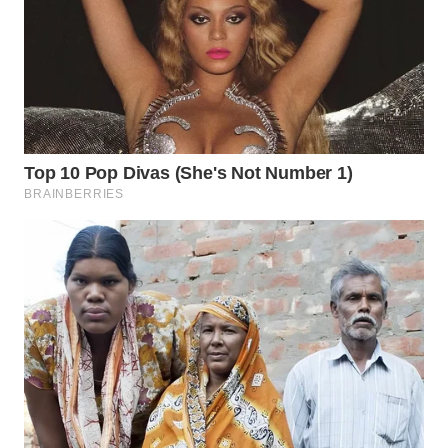
Wahana
Media
Group
WAHANA
NEWS
WAHANA
TANI
WAHANA
ADVOKAT
WAHANA
INFRASTRUKTUR
WAHANA
KONSUMEN