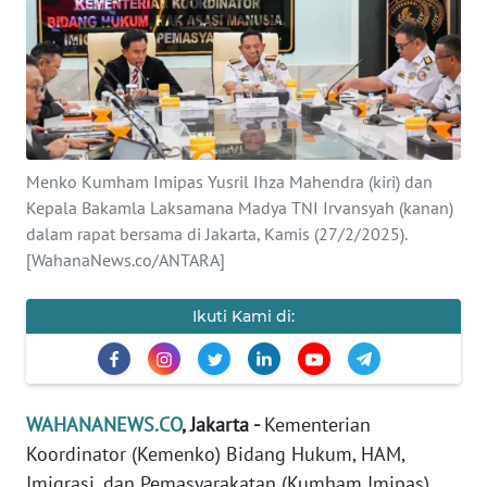
SAINS-TEKNO
KESEHATAN
INTERNASIONAL
Menko Kumham Imipas Yusril Ihza Mahendra (kiri) dan
SERBA-SERBI
Kepala Bakamla Laksamana Madya TNI Irvansyah (kanan)
dalam rapat bersama di Jakarta, Kamis (27/2/2025).
PENDIDIKAN
[WahanaNews.co/ANTARA]
OLAHRAGA
Ikuti Kami di:
OPINI
WAHANANEWS.CO
, Jakarta -
Kementerian
EDITORIAL
Koordinator (Kemenko) Bidang Hukum, HAM,
Imigrasi, dan Pemasyarakatan (Kumham Imipas)