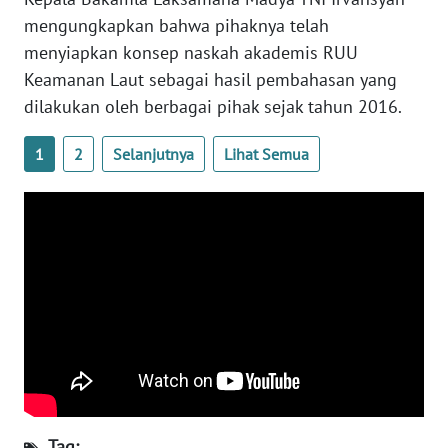
mengungkapkan bahwa pihaknya telah
WN
menyiapkan konsep naskah akademis RUU
SERAMBI
Keamanan Laut sebagai hasil pembahasan yang
dilakukan oleh berbagai pihak sejak tahun 2016.
WN
JAMBI
1
2
Selanjutnya
Lihat Semua
WN
SULTRA
WN
NTB
WN
SULTENG
WN
SULBAR
Tag: