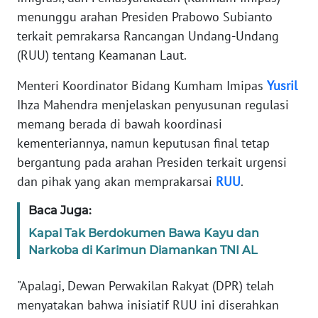
Informasi
menunggu arahan Presiden Prabowo Subianto
terkait pemrakarsa Rancangan Undang-Undang
INDEKS
BERITA
(RUU) tentang Keamanan Laut.
Menteri Koordinator Bidang Kumham Imipas
Yusril
KONTAK
Ihza Mahendra menjelaskan penyusunan regulasi
KAMI
memang berada di bawah koordinasi
INFO
kementeriannya, namun keputusan final tetap
IKLAN
bergantung pada arahan Presiden terkait urgensi
dan pihak yang akan memprakarsai
RUU
.
TENTANG
KAMI
Baca Juga:
Kapal Tak Berdokumen Bawa Kayu dan
PEDOMAN
Narkoba di Karimun Diamankan TNI AL
MEDIA
SIBER
"Apalagi, Dewan Perwakilan Rakyat (DPR) telah
menyatakan bahwa inisiatif RUU ini diserahkan
REDAKSI