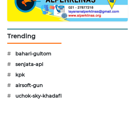
KARING
NEWS
JURNAL
MARITIM
Trending
HUMBANG
#
bahari-gultom
NEWS
#
senjata-api
GARONGGANG
#
kpk
NEWS
#
airsoft-gun
FISUELRI
#
uchok-sky-khadafi
ID
ENERGI
NEWS