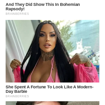
WN
PRIANGAN
TIMUR
WN
SEMARANG
WN
SOLO
WN
BOROBUDUR
WN
MADURA
WN
SURABAYA