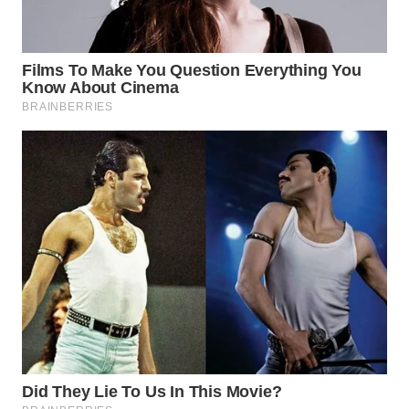
TAPANULI
TENGAH
WN DELI
SERDANG
WN
TEBING
TINGGI
WN
PAKPAK
WN
KARAWANG
WN
BEKASI