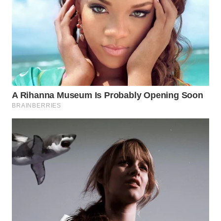
WN
TAPANULI
SELATAN
WN
TANJUNG
LESUNG
WN
KARO
WN
SIMALUNGUN
WN
LABUHANBATU
WN