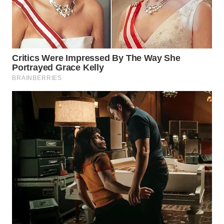
WN
INDRAMAYU
WN
KUNINGAN
WN
MAJALENGKA
WN
SUBANG
WN
SUKABUMI
WN
PURWAKARTA