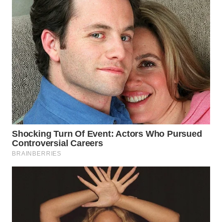
WN
NATUNA
WN
BINTAN
WN
MANDALIKA
WN
LIKUPANG
WN
LABUANBAJO
WN
BORNEO