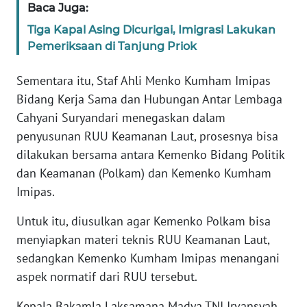
Baca Juga:
WN
BANTEN
Tiga Kapal Asing Dicurigai, Imigrasi Lakukan
Pemeriksaan di Tanjung Priok
WN
NTT
Sementara itu, Staf Ahli Menko Kumham Imipas
Bidang Kerja Sama dan Hubungan Antar Lembaga
WN
Cahyani Suryandari menegaskan dalam
KEPRI
penyusunan RUU Keamanan Laut, prosesnya bisa
dilakukan bersama antara Kemenko Bidang Politik
WN
dan Keamanan (Polkam) dan Kemenko Kumham
PAPUA
Imipas.
WN
Untuk itu, diusulkan agar Kemenko Polkam bisa
PAPUA
menyiapkan materi teknis RUU Keamanan Laut,
BARAT
sedangkan Kemenko Kumham Imipas menangani
aspek normatif dari RUU tersebut.
WN
RIAU
Kepala Bakamla Laksamana Madya TNI Irvansyah