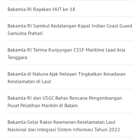
WN
Bakamla RI Rayakan HUT ke-18
NUSANTARA
Bakamla RI Sambut Kedatangan Kapal Indian Coast Guard
WN
Samudra Prahari
JOGJA
Bakamla RI Terima Kunjungan CSSF Maritime Lead Asia
WN
Tenggara
JATIM
Bakamla di Natuna Ajak Nelayan Tingkatkan Kesadaran
WN
Keselamatan di Laut
BALI
Bakamla RI dan USGC Bahas Rencana Pengembangan
WN
Pusat Pelatihan Maritim di Batam
KALBAR
Bakamla Gelar Rakor Keamanan Keselamatan Laut
WN
Nasional dan Integrasi Sistem Informasi Tahun 2022
KALTENG