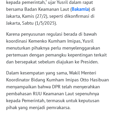
kepada pemerintah," ujar Yusril dalam rapat
bersama Badan Keamanan Laut (
Bakamla
) di
KARIR
Jakarta, Kamis (27/2), seperti dikonfirmasi di
Jakarta, Sabtu (1/3/2025).
DISCLAIMER
Karena penyusunan regulasi berada di bawah
Wahana
koordinasi Kemenko Kumham Imipas, Yusril
News
menuturkan pihaknya perlu menyelenggarakan
Regional
pertemuan dengan pemangku kepentingan terkait
dan bersepakat sebelum diajukan ke Presiden.
WN
SUMUT
Dalam kesempatan yang sama, Wakil Menteri
Koordinator Bidang Kumham Imipas Otto Hasibuan
WN
menyampaikan bahwa DPR telah menyerahkan
JAKARTA
pembahasan RUU Keamanan Laut sepenuhnya
kepada Pemerintah, termasuk untuk keputusan
WN
JABAR
pihak yang menjadi pemrakarsa.