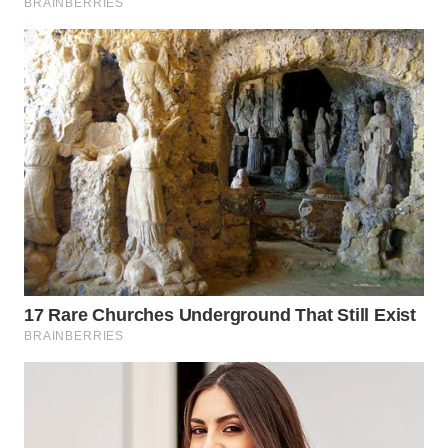
WN
INDRAMAYU
WN
KUNINGAN
WN
MAJALENGKA
WN
SUBANG
WN
SUKABUMI
WN
PURWAKARTA