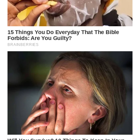
WN
NATUNA
WN
BINTAN
WN
MANDALIKA
WN
LIKUPANG
WN
LABUANBAJO
WN
BORNEO