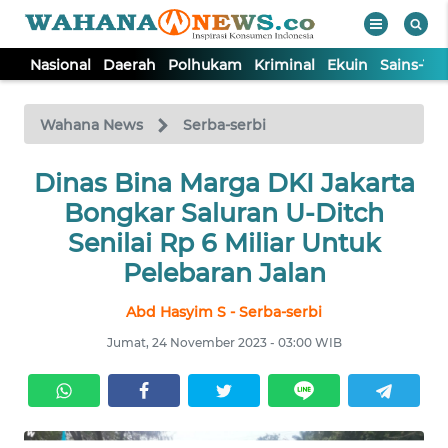
Nasional
Daerah
Polhukam
Kriminal
Ekuin
Sains-Te
WAHANA
Tutup
TV
Wahana News
Serba-serbi
NASIONAL
Dinas Bina Marga DKI Jakarta
Bongkar Saluran U-Ditch
DAERAH
Senilai Rp 6 Miliar Untuk
Pelebaran Jalan
POLHUKAM
Abd Hasyim S - Serba-serbi
Jumat, 24 November 2023 - 03:00 WIB
KRIMINAL
EKUIN