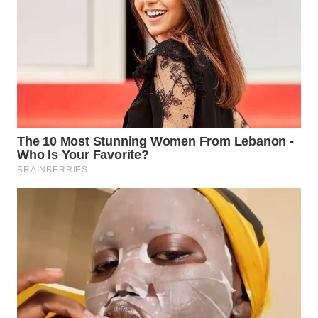
WN
PRIANGAN
TIMUR
WN
SEMARANG
WN
SOLO
WN
BOROBUDUR
WN
MADURA
WN
SURABAYA