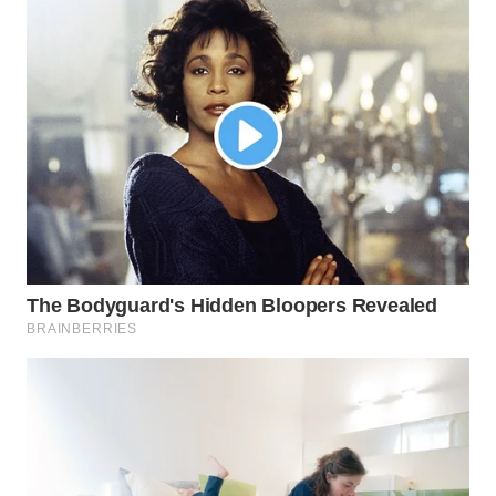
TAPANULI
TENGAH
WN DELI
SERDANG
WN
TEBING
TINGGI
WN
PAKPAK
WN
KARAWANG
WN
BEKASI