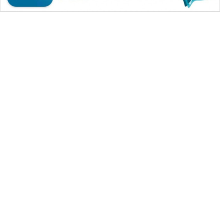
WAHANA MEDIA GROUP
|
|
|
WAHANA NEWS co
WAHANA TANI
WAHANA ADVOKAT
|
|
WAHANA INFRASTRUKTUR
WAHANA KONSUMEN
|
|
|
WAHANA LISTRIK
WAHANA TRAVEL
WAHANA TV
|
|
|
WAHANANEWS id
WAHANANEWS CO ID
WAHANANEWS NET
|
|
|
WAHANA SPORT ID
Wahana UMKM
Wahana Seleb
|
|
|
Wahana Persona
Wahana Otomotif
Wahana Health
|
Wahana Desa Wisata
Lapak Wahana