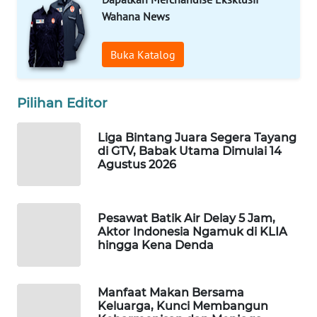
WAHANA
Wahana News
DESA
WISATA
Buka Katalog
LAPAK
WAHANA
Pilihan Editor
Wahana
Liga Bintang Juara Segera Tayang
Network
di GTV, Babak Utama Dimulai 14
Agustus 2026
KONSUMEN
LISTRIK
Pesawat Batik Air Delay 5 Jam,
Aktor Indonesia Ngamuk di KLIA
MASYARAKAT
hingga Kena Denda
KELISTRIKAN
WALINKI
Manfaat Makan Bersama
ID
Keluarga, Kunci Membangun