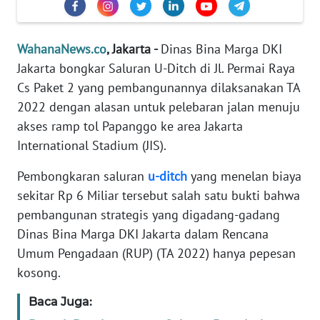
Informasi
INDEKS
WahanaNews.co
, Jakarta -
Dinas Bina Marga DKI
BERITA
Jakarta bongkar Saluran U-Ditch di Jl. Permai Raya
Cs Paket 2 yang pembangunannya dilaksanakan TA
KONTAK
KAMI
2022 dengan alasan untuk pelebaran jalan menuju
akses ramp tol Papanggo ke area Jakarta
INFO
International Stadium (JIS).
IKLAN
Pembongkaran saluran
u-ditch
yang menelan biaya
sekitar Rp 6 Miliar tersebut salah satu bukti bahwa
TENTANG
KAMI
pembangunan strategis yang digadang-gadang
Dinas Bina Marga DKI Jakarta dalam Rencana
PEDOMAN
Umum Pengadaan (RUP) (TA 2022) hanya pepesan
MEDIA
kosong.
SIBER
Baca Juga:
REDAKSI