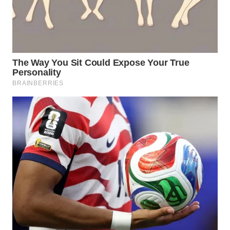
WN
MALUKU
WN
MALUT
WN
DAIRI
WN
DANAU
TOBA
WN
NIAS
WN
LANGKAT