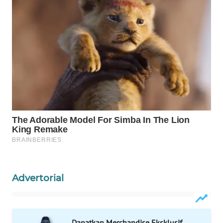
WAHANA
SPORT
WAHANA
UMKM
WAHANA
SELEB
WAHANA
PERSONA
WAHANA
OTOMOTIF
Advertorial
WAHANA
HEALTH
Dapatkan Merchandise Eksklusif