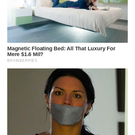
WN
BOGOR
WN
DEPOK
WN
TAPANULI
UTARA
WN
SAMOSIR
WN
PADANG
LAWAS