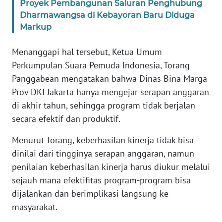
Proyek Pembangunan Saluran Penghubung
Dharmawangsa di Kebayoran Baru Diduga
KARIR
Markup
DISCLAIMER
Menanggapi hal tersebut, Ketua Umum
Perkumpulan Suara Pemuda Indonesia, Torang
Wahana
Panggabean mengatakan bahwa Dinas Bina Marga
News
Prov DKI Jakarta hanya mengejar serapan anggaran
Regional
di akhir tahun, sehingga program tidak berjalan
secara efektif dan produktif.
WN
SUMUT
Menurut Torang, keberhasilan kinerja tidak bisa
dinilai dari tingginya serapan anggaran, namun
WN
penilaian keberhasilan kinerja harus diukur melalui
JAKARTA
sejauh mana efektifitas program-program bisa
dijalankan dan berimplikasi langsung ke
WN
JABAR
masyarakat.