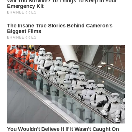
Wahana
Media
Group
WAHANA
NEWS
WAHANA
TANI
WAHANA
ADVOKAT
WAHANA
INFRASTRUKTUR
WAHANA
KONSUMEN