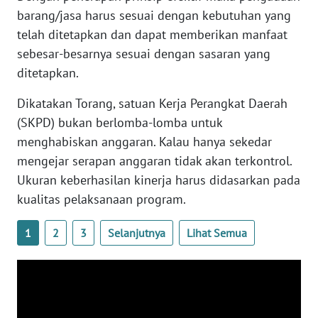
barang/jasa harus sesuai dengan kebutuhan yang
WN
telah ditetapkan dan dapat memberikan manfaat
SERAMBI
sebesar-besarnya sesuai dengan sasaran yang
ditetapkan.
WN
JAMBI
Dikatakan Torang, satuan Kerja Perangkat Daerah
(SKPD) bukan berlomba-lomba untuk
WN
menghabiskan anggaran. Kalau hanya sekedar
SULTRA
mengejar serapan anggaran tidak akan terkontrol.
Ukuran keberhasilan kinerja harus didasarkan pada
WN
NTB
kualitas pelaksanaan program.
1
2
3
Selanjutnya
Lihat Semua
WN
SULTENG
WN
SULBAR