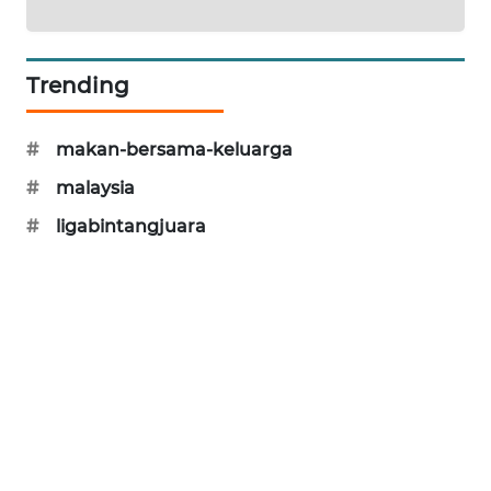
KARING
NEWS
Trending
JURNAL
MARITIM
#
makan-bersama-keluarga
HUMBANG
#
malaysia
NEWS
#
ligabintangjuara
GARONGGANG
NEWS
FISUELRI
ID
ENERGI
NEWS