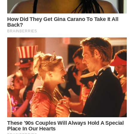
WN
SUMEDANG
WN
CIANJUR
WN
KEPULAUAN
SERIBU
WN
TANGERANG
WN
BINJAI
WN
CIREBON