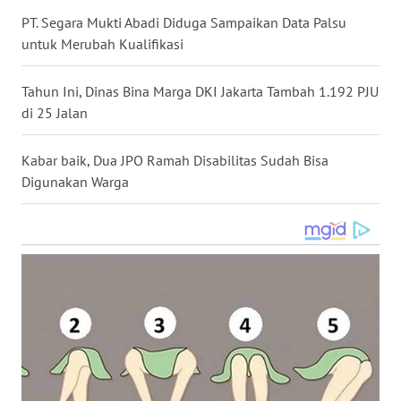
WN
PT. Segara Mukti Abadi Diduga Sampaikan Data Palsu
KALTARA
untuk Merubah Kualifikasi
WN
Tahun Ini, Dinas Bina Marga DKI Jakarta Tambah 1.192 PJU
KALSEL
di 25 Jalan
WN
Kabar baik, Dua JPO Ramah Disabilitas Sudah Bisa
KALTIM
Digunakan Warga
WN
SULSEL
WN
GORONTALO
WN
SULUT