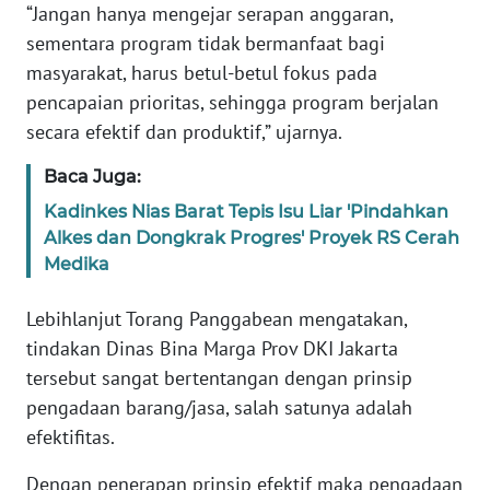
“Jangan hanya mengejar serapan anggaran,
WN
sementara program tidak bermanfaat bagi
BANTEN
masyarakat, harus betul-betul fokus pada
WN
pencapaian prioritas, sehingga program berjalan
NTT
secara efektif dan produktif,” ujarnya.
Baca Juga:
WN
KEPRI
Kadinkes Nias Barat Tepis Isu Liar 'Pindahkan
Alkes dan Dongkrak Progres' Proyek RS Cerah
WN
Medika
PAPUA
Lebihlanjut Torang Panggabean mengatakan,
WN
tindakan Dinas Bina Marga Prov DKI Jakarta
PAPUA
tersebut sangat bertentangan dengan prinsip
BARAT
pengadaan barang/jasa, salah satunya adalah
efektifitas.
WN
RIAU
Dengan penerapan prinsip efektif maka pengadaan