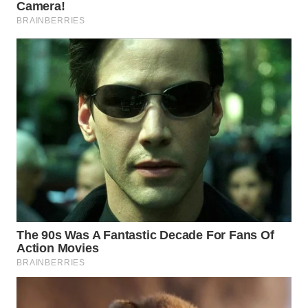
WAHANA
LISTRIK
WAHANA
TRAVEL
WAHANA
TV
WAHANANEWS
ID
WAHANANEWS
CO ID
WAHANANEWS
NET