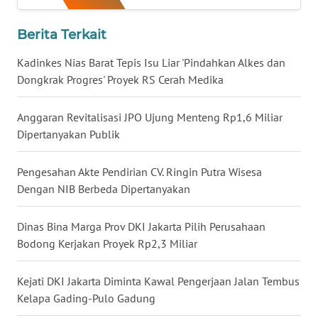
WN
NUSANTARA
Berita Terkait
Kadinkes Nias Barat Tepis Isu Liar 'Pindahkan Alkes dan
WN
Dongkrak Progres' Proyek RS Cerah Medika
JOGJA
Anggaran Revitalisasi JPO Ujung Menteng Rp1,6 Miliar
WN
Dipertanyakan Publik
JATIM
Pengesahan Akte Pendirian CV. Ringin Putra Wisesa
WN
Dengan NIB Berbeda Dipertanyakan
BALI
Dinas Bina Marga Prov DKI Jakarta Pilih Perusahaan
WN
KALBAR
Bodong Kerjakan Proyek Rp2,3 Miliar
WN
Kejati DKI Jakarta Diminta Kawal Pengerjaan Jalan Tembus
KALTENG
Kelapa Gading-Pulo Gadung