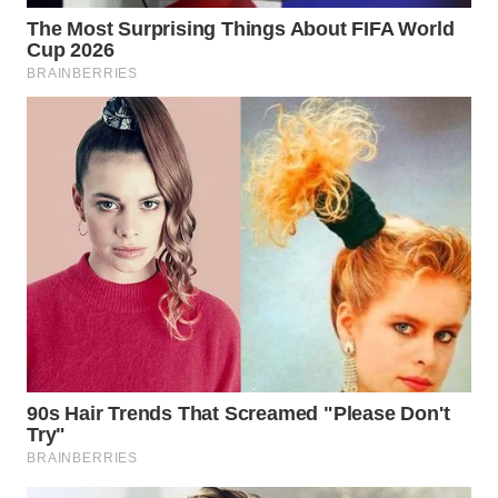
WN
TAPANULI
SELATAN
WN
TANJUNG
LESUNG
WN
KARO
WN
SIMALUNGUN
WN
LABUHANBATU
WN