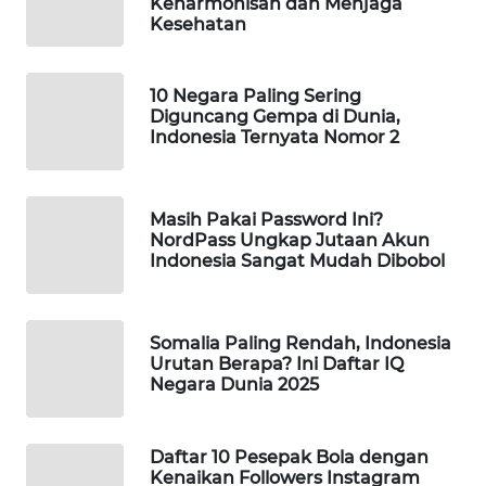
Keharmonisan dan Menjaga
Kesehatan
MAWAKA
ID
10 Negara Paling Sering
Diguncang Gempa di Dunia,
MARTABAT
Indonesia Ternyata Nomor 2
NET
PLN
Masih Pakai Password Ini?
WATCH
NordPass Ungkap Jutaan Akun
Indonesia Sangat Mudah Dibobol
MKLI
LPKKI
Somalia Paling Rendah, Indonesia
Urutan Berapa? Ini Daftar IQ
Negara Dunia 2025
LKKI
KOPEKLIN
Daftar 10 Pesepak Bola dengan
Kenaikan Followers Instagram