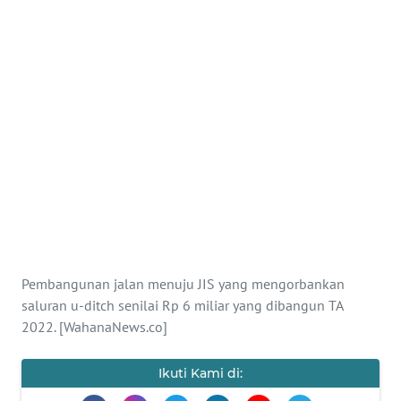
SAINS-TEKNO
KESEHATAN
INTERNASIONAL
SERBA-SERBI
PENDIDIKAN
OLAHRAGA
Pembangunan jalan menuju JIS yang mengorbankan
saluran u-ditch senilai Rp 6 miliar yang dibangun TA
OPINI
2022. [WahanaNews.co]
EDITORIAL
Ikuti Kami di: