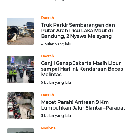
Informasi
INDEKS
Daerah
BERITA
Truk Parkir Sembarangan dan
Putar Arah Picu Laka Maut di
Bandung, 2 Nyawa Melayang
KONTAK
KAMI
4 bulan yang lalu
Daerah
INFO
Ganjil Genap Jakarta Masih Libur
IKLAN
sampai Hari ini, Kendaraan Bebas
Melintas
TENTANG
5 bulan yang lalu
KAMI
Daerah
Macet Parah! Antrean 9 Km
PEDOMAN
Lumpuhkan Jalur Siantar–Parapat
MEDIA
SIBER
5 bulan yang lalu
Nasional
REDAKSI