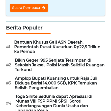
WN
Suara Pembaca
NUSANTARA
WN
Berita Populer
JOGJA
Bantuan Khusus Gaji ASN Daerah,
WN
#1
Pemerintah Pusat Kucurkan Rp22,5 Triliun
JATIM
ke Pemda
Bikin Geger! 995 Senjata Tersimpan di
WN
#2
Sekolah Jaksel, Polisi Masih Selidiki Ruangan
BALI
Terkunci
Amplop Bupati Kuansing untuk Raja Juli
WN
#3
Diduga Berisi 14.000 SGD, KPK Temukan
KALBAR
Selisih Pengembalian
Toga Sihite Sedunia dapat Apresiasi di
WN
Munas VIII FSP PPMI SPSI, Soroti
KALTENG
#4
Keberlangsungan Dunia Usaha dan
Lapangan Kerja