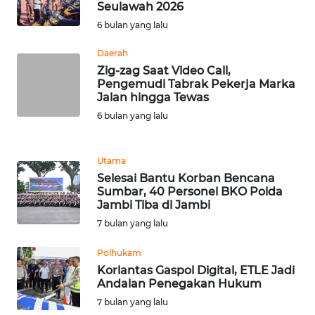
Seulawah 2026
WN
6 bulan yang lalu
BANTEN
Daerah
WN
Zig-zag Saat Video Call,
NTT
Pengemudi Tabrak Pekerja Marka
Jalan hingga Tewas
WN
6 bulan yang lalu
KEPRI
Utama
WN
Selesai Bantu Korban Bencana
PAPUA
Sumbar, 40 Personel BKO Polda
Jambi Tiba di Jambi
WN
7 bulan yang lalu
PAPUA
BARAT
Polhukam
Korlantas Gaspol Digital, ETLE Jadi
Andalan Penegakan Hukum
WN
RIAU
7 bulan yang lalu