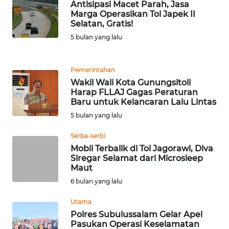
Antisipasi Macet Parah, Jasa
Marga Operasikan Tol Japek II
Selatan, Gratis!
KARIR
5 bulan yang lalu
DISCLAIMER
Pemerintahan
Wahana
Wakil Wali Kota Gunungsitoli
News
Harap FLLAJ Gagas Peraturan
Regional
Baru untuk Kelancaran Lalu Lintas
5 bulan yang lalu
WN
SUMUT
Serba-serbi
Mobil Terbalik di Tol Jagorawi, Diva
Siregar Selamat dari Microsleep
WN
Maut
JAKARTA
6 bulan yang lalu
WN
Utama
JABAR
Polres Subulussalam Gelar Apel
Pasukan Operasi Keselamatan