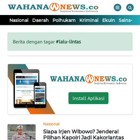
Nasional
Daerah
Polhukam
Kriminal
Ekuin
Sains-Te
WAHANA
Tutup
TV
Berita dengan tagar
#lalu-lintas
NASIONAL
DAERAH
POLHUKAM
Install Aplikasi
KRIMINAL
Nasional
EKUIN
Siapa Irjen Wibowo? Jenderal
Pilihan Kapolri Jadi Kakorlantas