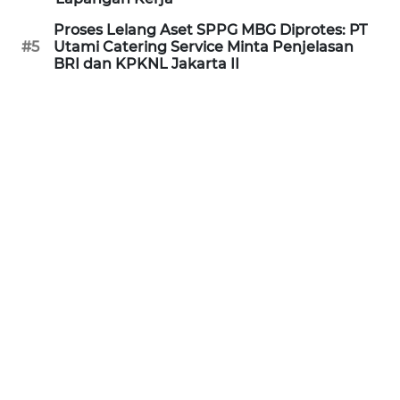
WN
Proses Lelang Aset SPPG MBG Diprotes: PT
KALTARA
#5
Utami Catering Service Minta Penjelasan
BRI dan KPKNL Jakarta II
WN
KALSEL
WN
KALTIM
WN
SULSEL
WN
GORONTALO
WN
SULUT