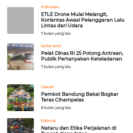
Polhukam
WN
ETLE Drone Mulai Melangit,
SERAMBI
Korlantas Awasi Pelanggaran Lalu
Lintas dari Udara
WN
7 bulan yang lalu
JAMBI
Serba-serbi
Pelat Dinas RI 25 Potong Antrean,
WN
Publik Pertanyakan Keteladanan
SULTRA
7 bulan yang lalu
WN
NTB
Daerah
Pemkot Bandung Bakal Bogkar
WN
Teras Cihampelas
SULTENG
8 bulan yang lalu
WN
Editorial
SULBAR
Nataru dan Etika Perjalanan di