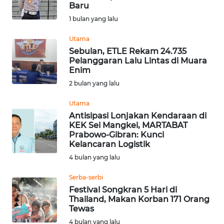
SAINS-TEKNO
Baru
1 bulan yang lalu
KESEHATAN
Utama
Sebulan, ETLE Rekam 24.735
Pelanggaran Lalu Lintas di Muara
INTERNASIONAL
Enim
2 bulan yang lalu
SERBA-SERBI
Utama
Antisipasi Lonjakan Kendaraan di
PENDIDIKAN
KEK Sei Mangkei, MARTABAT
Prabowo-Gibran: Kunci
Kelancaran Logistik
OLAHRAGA
4 bulan yang lalu
OPINI
Serba-serbi
Festival Songkran 5 Hari di
Thailand, Makan Korban 171 Orang
EDITORIAL
Tewas
4 bulan yang lalu