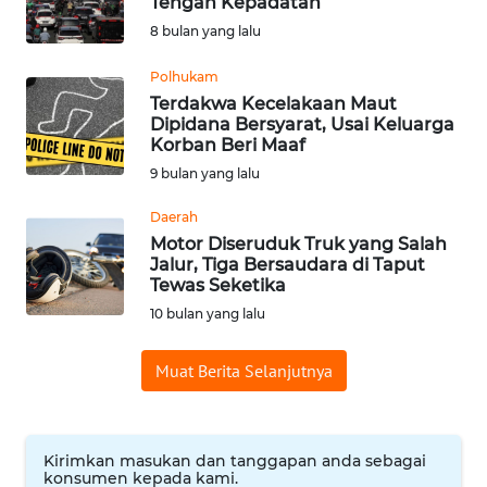
Tengah Kepadatan
WN
8 bulan yang lalu
BABEL
Polhukam
Terdakwa Kecelakaan Maut
WN
Dipidana Bersyarat, Usai Keluarga
SUMBAR
Korban Beri Maaf
9 bulan yang lalu
WN
SUMSEL
Daerah
Motor Diseruduk Truk yang Salah
Jalur, Tiga Bersaudara di Taput
WN
Tewas Seketika
BENGKULU
10 bulan yang lalu
WN
Muat Berita Selanjutnya
LAMPUNG
WN
JATENG
Kirimkan masukan dan tanggapan anda sebagai
konsumen kepada kami.