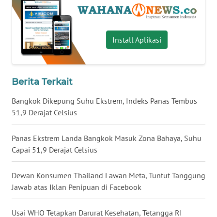
WN
BABEL
Install Aplikasi
WN
SUMBAR
Berita Terkait
WN
SUMSEL
Bangkok Dikepung Suhu Ekstrem, Indeks Panas Tembus
51,9 Derajat Celsius
WN
BENGKULU
Panas Ekstrem Landa Bangkok Masuk Zona Bahaya, Suhu
Capai 51,9 Derajat Celsius
WN
LAMPUNG
Dewan Konsumen Thailand Lawan Meta, Tuntut Tanggung
Jawab atas Iklan Penipuan di Facebook
WN
JATENG
Usai WHO Tetapkan Darurat Kesehatan, Tetangga RI