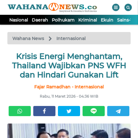
Nasional
Daerah
Polhukam
Kriminal
Ekuin
Sains-Te
WAHANA
Tutup
TV
Wahana News
Internasional
NASIONAL
Krisis Energi Menghantam,
Thailand Wajibkan PNS WFH
DAERAH
dan Hindari Gunakan Lift
Fajar Ramadhan - Internasional
POLHUKAM
Rabu, 11 Maret 2026 - 04:36 WIB
KRIMINAL
EKUIN