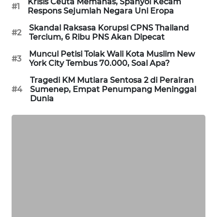
Krisis Ceuta Memanas, Spanyol Kecam
#1
Respons Sejumlah Negara Uni Eropa
MAWAKA
ID
Skandal Raksasa Korupsi CPNS Thailand
#2
Tercium, 6 Ribu PNS Akan Dipecat
MARTABAT
Muncul Petisi Tolak Wali Kota Muslim New
#3
NET
York City Tembus 70.000, Soal Apa?
Tragedi KM Mutiara Sentosa 2 di Perairan
PLN
#4
Sumenep, Empat Penumpang Meninggal
WATCH
Dunia
MKLI
LPKKI
LKKI
KOPEKLIN