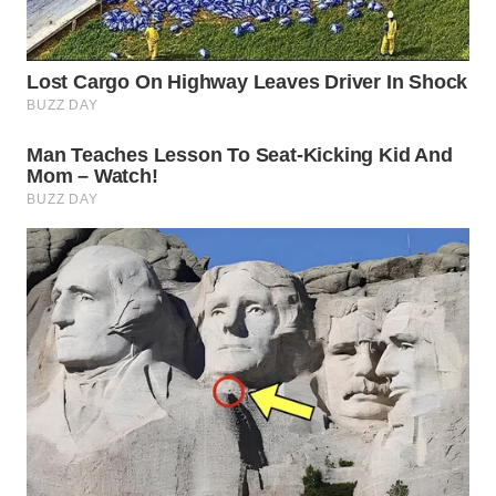
WN
PRIANGAN
TIMUR
WN
SEMARANG
WN
SOLO
WN
BOROBUDUR
WN
MADURA
WN
SURABAYA