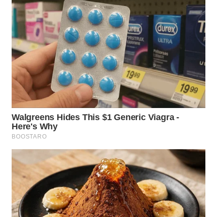
WN
KALTARA
WN
KALSEL
WN
KALTIM
WN
SULSEL
WN
GORONTALO
WN
SULUT