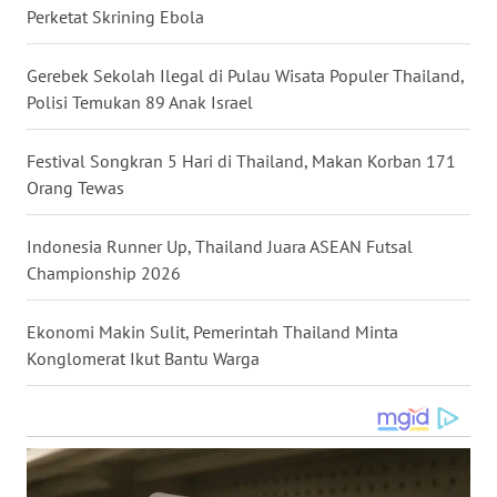
Perketat Skrining Ebola
WN
NUSANTARA
Gerebek Sekolah Ilegal di Pulau Wisata Populer Thailand,
Polisi Temukan 89 Anak Israel
WN
JOGJA
Festival Songkran 5 Hari di Thailand, Makan Korban 171
Orang Tewas
WN
JATIM
Indonesia Runner Up, Thailand Juara ASEAN Futsal
Championship 2026
WN
BALI
Ekonomi Makin Sulit, Pemerintah Thailand Minta
WN
Konglomerat Ikut Bantu Warga
KALBAR
WN
KALTENG