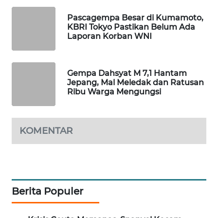
WAHANA
Pascagempa Besar di Kumamoto,
DESA
KBRI Tokyo Pastikan Belum Ada
WISATA
Laporan Korban WNI
LAPAK
WAHANA
Gempa Dahsyat M 7,1 Hantam
Jepang, Mal Meledak dan Ratusan
Ribu Warga Mengungsi
Wahana
Network
KONSUMEN
KOMENTAR
LISTRIK
MASYARAKAT
KELISTRIKAN
Berita Populer
WALINKI
ID