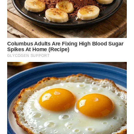
WN
MALUKU
WN
MALUT
WN
DAIRI
WN
DANAU
TOBA
WN
NIAS
WN
LANGKAT