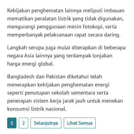
WN
Kebijakan penghematan lainnya meliputi imbauan
BANTEN
mematikan peralatan listrik yang tidak digunakan,
mengurangi penggunaan mesin fotokopi, serta
WN
NTT
memperbanyak pelaksanaan rapat secara daring.
Langkah serupa juga mulai diterapkan di beberapa
WN
negara Asia lainnya yang terdampak lonjakan
KEPRI
harga energi global.
WN
Bangladesh dan Pakistan diketahui telah
PAPUA
menerapkan kebijakan penghematan energi
seperti penutupan sekolah sementara serta
WN
PAPUA
penerapan sistem kerja jarak jauh untuk menekan
BARAT
konsumsi listrik nasional.
WN
1
2
Selanjutnya
Lihat Semua
RIAU