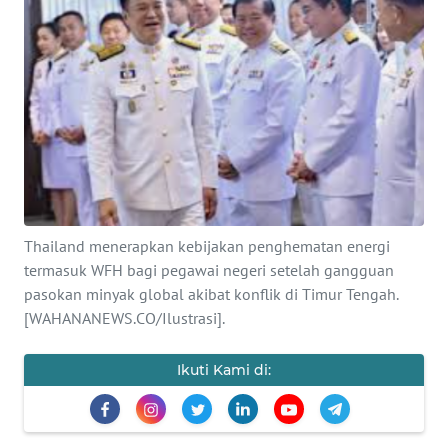
SAINS-TEKNO
KESEHATAN
INTERNASIONAL
SERBA-SERBI
PENDIDIKAN
Thailand menerapkan kebijakan penghematan energi
termasuk WFH bagi pegawai negeri setelah gangguan
OLAHRAGA
pasokan minyak global akibat konflik di Timur Tengah.
[WAHANANEWS.CO/Ilustrasi].
OPINI
Ikuti Kami di:
EDITORIAL