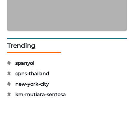
PORTAL
KONSUMEN
FORWAMKI
ALPERKLINAS
Trending
FORJASIDA
#
spanyol
#
cpns-thailand
TAMBANG
NEWS
#
new-york-city
#
km-mutiara-sentosa
SITUNGIR
NEWS
SIDIKALANG
NEWS