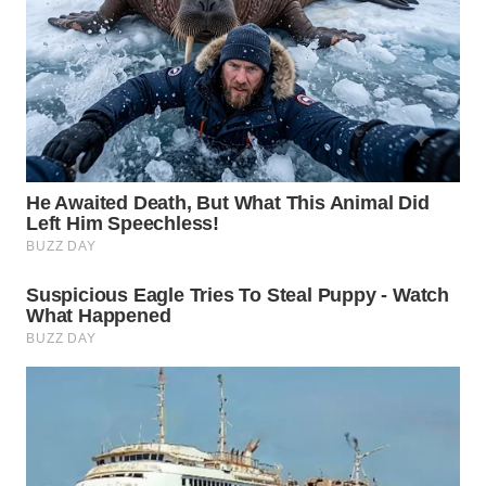
WN
SUMEDANG
WN
CIANJUR
WN
KEPULAUAN
SERIBU
WN
TANGERANG
WN
BINJAI
WN
CIREBON