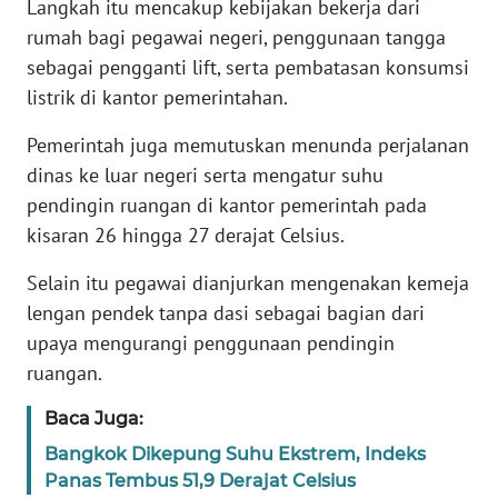
Langkah itu mencakup kebijakan bekerja dari
rumah bagi pegawai negeri, penggunaan tangga
KARIR
sebagai pengganti lift, serta pembatasan konsumsi
listrik di kantor pemerintahan.
DISCLAIMER
Pemerintah juga memutuskan menunda perjalanan
Wahana
dinas ke luar negeri serta mengatur suhu
News
pendingin ruangan di kantor pemerintah pada
Regional
kisaran 26 hingga 27 derajat Celsius.
WN
Selain itu pegawai dianjurkan mengenakan kemeja
SUMUT
lengan pendek tanpa dasi sebagai bagian dari
upaya mengurangi penggunaan pendingin
WN
ruangan.
JAKARTA
Baca Juga:
WN
Bangkok Dikepung Suhu Ekstrem, Indeks
JABAR
Panas Tembus 51,9 Derajat Celsius