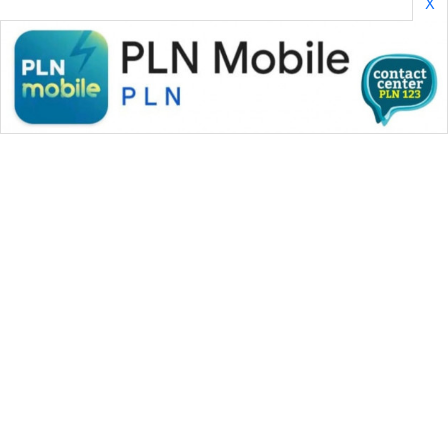
X
WAHANA MEDIA GROUP
|
|
|
WAHANA NEWS co
WAHANA TANI
WAHANA ADVOKAT
|
|
WAHANA INFRASTRUKTUR
WAHANA KONSUMEN
|
|
|
WAHANA LISTRIK
WAHANA TRAVEL
WAHANA TV