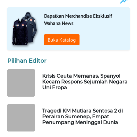
WAHANA
LISTRIK
Dapatkan Merchandise Eksklusif
Wahana News
WAHANA
TRAVEL
Buka Katalog
WAHANA
Pilihan Editor
TV
Krisis Ceuta Memanas, Spanyol
WAHANANEWS
Kecam Respons Sejumlah Negara
ID
Uni Eropa
WAHANANEWS
CO ID
Tragedi KM Mutiara Sentosa 2 di
Perairan Sumenep, Empat
WAHANANEWS
Penumpang Meninggal Dunia
NET