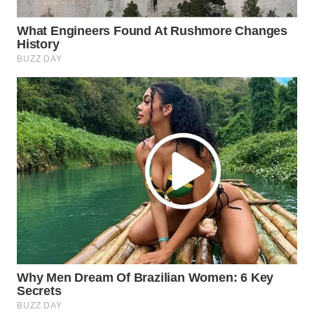
WN
NATUNA
WN
BINTAN
WN
MANDALIKA
WN
LIKUPANG
WN
LABUANBAJO
WN
BORNEO