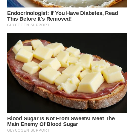
WN
TAPANULI
SELATAN
WN
TANJUNG
LESUNG
WN
KARO
WN
SIMALUNGUN
WN
LABUHANBATU
WN