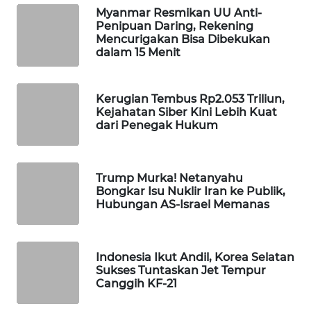
Myanmar Resmikan UU Anti-
WAHANA
Penipuan Daring, Rekening
SPORT
Mencurigakan Bisa Dibekukan
dalam 15 Menit
WAHANA
UMKM
Kerugian Tembus Rp2.053 Triliun,
Kejahatan Siber Kini Lebih Kuat
WAHANA
dari Penegak Hukum
SELEB
WAHANA
Trump Murka! Netanyahu
PERSONA
Bongkar Isu Nuklir Iran ke Publik,
Hubungan AS-Israel Memanas
WAHANA
OTOMOTIF
Indonesia Ikut Andil, Korea Selatan
Sukses Tuntaskan Jet Tempur
WAHANA
Canggih KF-21
HEALTH