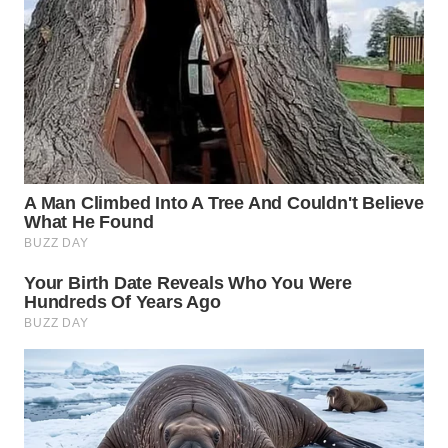
WN
BOGOR
WN
DEPOK
WN
TAPANULI
UTARA
WN
SAMOSIR
WN
PADANG
LAWAS