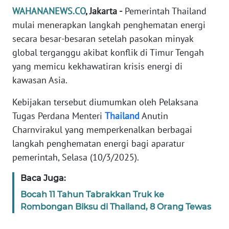
Informasi
WAHANANEWS.CO
, Jakarta -
Pemerintah Thailand
mulai menerapkan langkah penghematan energi
INDEKS
BERITA
secara besar-besaran setelah pasokan minyak
global terganggu akibat konflik di Timur Tengah
KONTAK
yang memicu kekhawatiran krisis energi di
KAMI
kawasan Asia.
Kebijakan tersebut diumumkan oleh Pelaksana
INFO
IKLAN
Tugas Perdana Menteri
Thailand
Anutin
Charnvirakul yang memperkenalkan berbagai
TENTANG
langkah penghematan energi bagi aparatur
KAMI
pemerintah, Selasa (10/3/2025).
PEDOMAN
Baca Juga:
MEDIA
Bocah 11 Tahun Tabrakkan Truk ke
SIBER
Rombongan Biksu di Thailand, 8 Orang Tewas
REDAKSI