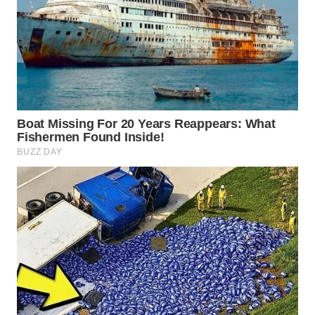
WN
INDRAMAYU
WN
KUNINGAN
WN
MAJALENGKA
WN
SUBANG
WN
SUKABUMI
WN
PURWAKARTA