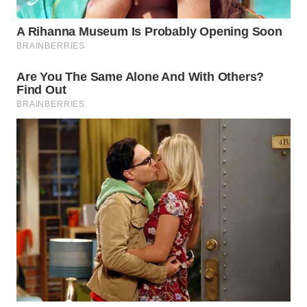
WN
KALTARA
WN
KALSEL
WN
KALTIM
WN
SULSEL
WN
GORONTALO
WN
SULUT