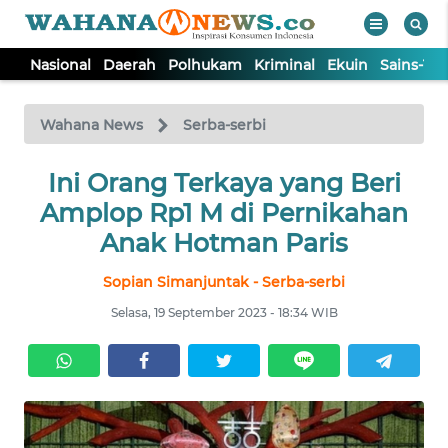
Nasional
Daerah
Polhukam
Kriminal
Ekuin
Sains-Te
WAHANA
Tutup
TV
Wahana News
Serba-serbi
NASIONAL
Ini Orang Terkaya yang Beri
Amplop Rp1 M di Pernikahan
DAERAH
Anak Hotman Paris
Sopian Simanjuntak - Serba-serbi
POLHUKAM
Selasa, 19 September 2023 - 18:34 WIB
KRIMINAL
EKUIN