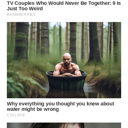
WN
MALUKU
WN
MALUT
WN
DAIRI
WN
DANAU
TOBA
WN
NIAS
WN
LANGKAT