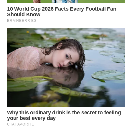
WN
NATUNA
WN
BINTAN
WN
MANDALIKA
WN
LIKUPANG
WN
LABUANBAJO
WN
BORNEO