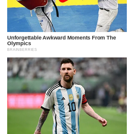
WN
PRIANGAN
TIMUR
WN
SEMARANG
WN
SOLO
WN
BOROBUDUR
WN
MADURA
WN
SURABAYA