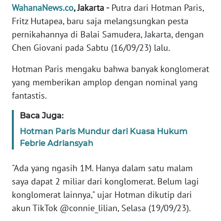
Informasi
WahanaNews.co
, Jakarta -
Putra dari Hotman Paris,
Fritz Hutapea, baru saja melangsungkan pesta
INDEKS
pernikahannya di Balai Samudera, Jakarta, dengan
BERITA
Chen Giovani pada Sabtu (16/09/23) lalu.
KONTAK
Hotman Paris mengaku bahwa banyak konglomerat
KAMI
yang memberikan amplop dengan nominal yang
fantastis.
INFO
IKLAN
Baca Juga:
Hotman Paris Mundur dari Kuasa Hukum
TENTANG
Febrie Adriansyah
KAMI
"Ada yang ngasih 1M. Hanya dalam satu malam
PEDOMAN
saya dapat 2 miliar dari konglomerat. Belum lagi
MEDIA
SIBER
konglomerat lainnya," ujar Hotman dikutip dari
akun TikTok @connie_lilian, Selasa (19/09/23).
REDAKSI