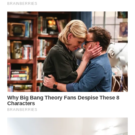
WN
SUMEDANG
WN
CIANJUR
WN
KEPULAUAN
SERIBU
WN
TANGERANG
WN
BINJAI
WN
CIREBON