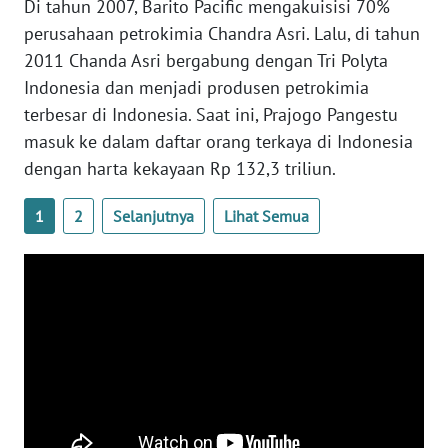
Di tahun 2007, Barito Pacific mengakuisisi 70%
WN
perusahaan petrokimia Chandra Asri. Lalu, di tahun
BANTEN
2011 Chanda Asri bergabung dengan Tri Polyta
Indonesia dan menjadi produsen petrokimia
WN
NTT
terbesar di Indonesia. Saat ini, Prajogo Pangestu
masuk ke dalam daftar orang terkaya di Indonesia
WN
dengan harta kekayaan Rp 132,3 triliun.
KEPRI
1
2
Selanjutnya
Lihat Semua
WN
PAPUA
WN
PAPUA
BARAT
WN
RIAU