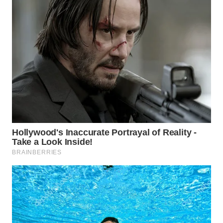
WN
TAPANULI
SELATAN
WN
TANJUNG
LESUNG
WN
KARO
WN
SIMALUNGUN
WN
LABUHANBATU
WN