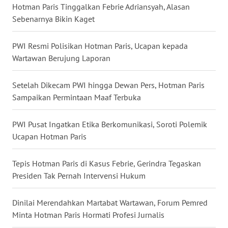
Hotman Paris Tinggalkan Febrie Adriansyah, Alasan
WN
Sebenarnya Bikin Kaget
BABEL
PWI Resmi Polisikan Hotman Paris, Ucapan kepada
WN
Wartawan Berujung Laporan
SUMBAR
Setelah Dikecam PWI hingga Dewan Pers, Hotman Paris
WN
Sampaikan Permintaan Maaf Terbuka
SUMSEL
PWI Pusat Ingatkan Etika Berkomunikasi, Soroti Polemik
WN
Ucapan Hotman Paris
BENGKULU
Tepis Hotman Paris di Kasus Febrie, Gerindra Tegaskan
WN
Presiden Tak Pernah Intervensi Hukum
LAMPUNG
Dinilai Merendahkan Martabat Wartawan, Forum Pemred
WN
JATENG
Minta Hotman Paris Hormati Profesi Jurnalis