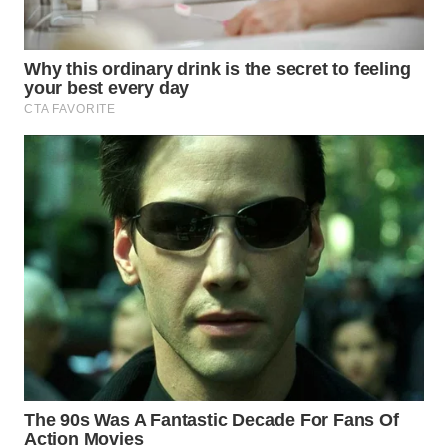
WN
BOGOR
WN
DEPOK
WN
TAPANULI
UTARA
WN
SAMOSIR
WN
PADANG
LAWAS