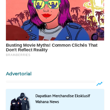
WAHANA
LISTRIK
WAHANA
TRAVEL
WAHANA
TV
WAHANANEWS
ID
Advertorial
WAHANANEWS
CO ID
Dapatkan Merchandise Eksklusif
WAHANANEWS
Wahana News
NET