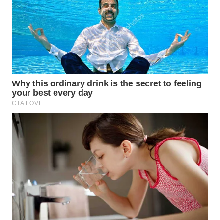
TAPANULI
TENGAH
WN DELI
SERDANG
WN
TEBING
TINGGI
WN
PAKPAK
WN
KARAWANG
WN
BEKASI