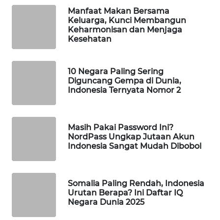
WAHANA
Manfaat Makan Bersama
Keluarga, Kunci Membangun
DESA
Keharmonisan dan Menjaga
WISATA
Kesehatan
LAPAK
WAHANA
10 Negara Paling Sering
Diguncang Gempa di Dunia,
Indonesia Ternyata Nomor 2
Wahana
Network
Masih Pakai Password Ini?
KONSUMEN
NordPass Ungkap Jutaan Akun
LISTRIK
Indonesia Sangat Mudah Dibobol
MASYARAKAT
KELISTRIKAN
Somalia Paling Rendah, Indonesia
Urutan Berapa? Ini Daftar IQ
WALINKI
Negara Dunia 2025
ID