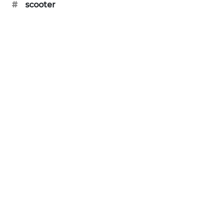
#
scooter
SIBARAGAS
NEWS
METRO
SIANTAR
NEWS
METRO
MEDAN
NEWS
METRO
JAKARTA
NEWS
KRT
NEWS