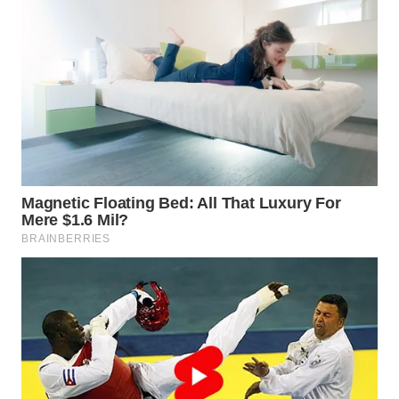
WN
INDRAMAYU
WN
KUNINGAN
WN
MAJALENGKA
WN
SUBANG
WN
SUKABUMI
WN
PURWAKARTA