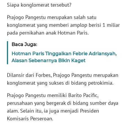
Siapa konglomerat tersebut?
KARIR
Prajogo Pangestu merupakan salah satu
konglomerat yang memberi amplop berisi 1 miliar
DISCLAIMER
pada pernikahan anak Hotman Paris.
Wahana
Baca Juga:
News
Hotman Paris Tinggalkan Febrie Adriansyah,
Regional
Alasan Sebenarnya Bikin Kaget
WN
Dilansir dari Forbes, Prajogo Pangestu merupakan
SUMUT
konglomerat yang sukses di bidang petrokimia.
WN
Prajogo Pangestu memiliki Barito Pacific,
JAKARTA
perusahaan yang bergerak di bidang sumber daya
alam. Selain itu, ia juga menjadi Presiden
WN
Komisaris Perseroan.
JABAR