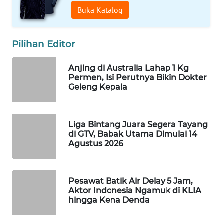
Buka Katalog
WAHANA
SPORT
Pilihan Editor
WAHANA
UMKM
Anjing di Australia Lahap 1 Kg
Permen, Isi Perutnya Bikin Dokter
WAHANA
Geleng Kepala
SELEB
WAHANA
Liga Bintang Juara Segera Tayang
PERSONA
di GTV, Babak Utama Dimulai 14
Agustus 2026
WAHANA
OTOMOTIF
Pesawat Batik Air Delay 5 Jam,
Aktor Indonesia Ngamuk di KLIA
WAHANA
hingga Kena Denda
HEALTH