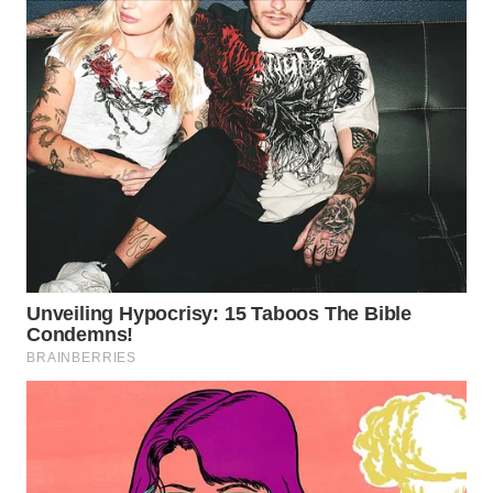
Wahana
Media
Group
WAHANA
NEWS
WAHANA
TANI
WAHANA
ADVOKAT
WAHANA
INFRASTRUKTUR
WAHANA
KONSUMEN