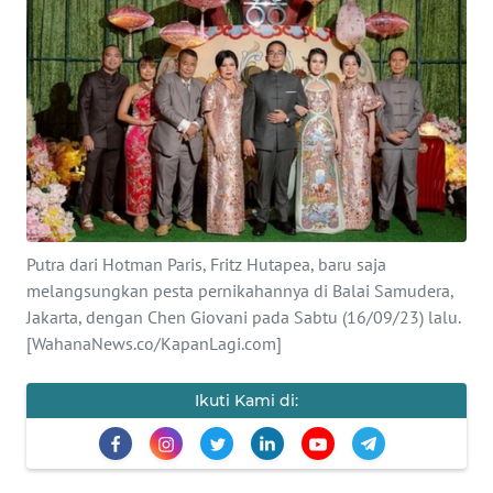
SAINS-TEKNO
KESEHATAN
INTERNASIONAL
SERBA-SERBI
PENDIDIKAN
Putra dari Hotman Paris, Fritz Hutapea, baru saja
melangsungkan pesta pernikahannya di Balai Samudera,
Jakarta, dengan Chen Giovani pada Sabtu (16/09/23) lalu.
OLAHRAGA
[WahanaNews.co/KapanLagi.com]
OPINI
Ikuti Kami di:
EDITORIAL