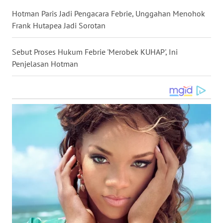
WN
Hotman Paris Jadi Pengacara Febrie, Unggahan Menohok
NUSANTARA
Frank Hutapea Jadi Sorotan
WN
Sebut Proses Hukum Febrie 'Merobek KUHAP', Ini
JOGJA
Penjelasan Hotman
WN
JATIM
WN
BALI
WN
KALBAR
WN
KALTENG