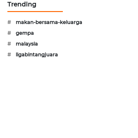
Trending
MAWAKA
ID
#
makan-bersama-keluarga
#
gempa
MARTABAT
NET
#
malaysia
#
ligabintangjuara
PLN
WATCH
MKLI
LPKKI
LKKI
KOPEKLIN