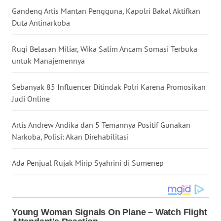
Gandeng Artis Mantan Pengguna, Kapolri Bakal Aktifkan
WN
Duta Antinarkoba
BABEL
Rugi Belasan Miliar, Wika Salim Ancam Somasi Terbuka
WN
untuk Manajemennya
SUMBAR
Sebanyak 85 Influencer Ditindak Polri Karena Promosikan
WN
SUMSEL
Judi Online
WN
Artis Andrew Andika dan 5 Temannya Positif Gunakan
BENGKULU
Narkoba, Polisi: Akan Direhabilitasi
WN
Ada Penjual Rujak Mirip Syahrini di Sumenep
LAMPUNG
WN
JATENG