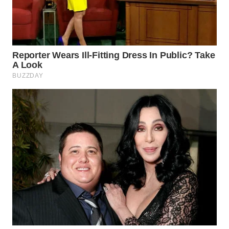
TAPANULI
TENGAH
WN DELI
SERDANG
WN
TEBING
TINGGI
WN
PAKPAK
WN
KARAWANG
WN
BEKASI