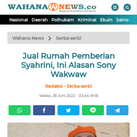
Nasional
Daerah
Polhukam
Kriminal
Ekuin
Sains-Te
WAHANA
Tutup
TV
Wahana News
Serba-serbi
NASIONAL
Jual Rumah Pemberian
Syahrini, Ini Alasan Sony
DAERAH
Wakwaw
Redaksi - Serba-serbi
POLHUKAM
Selasa, 28 Juni 2022 - 03:44 WIB
KRIMINAL
EKUIN