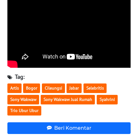
WN
BANTEN
WN
NTT
WN
KEPRI
WN
Tag:
PAPUA
Artis
Bogor
Cileungsi
Jabar
Selebritis
WN
Sony Wakwaw
Sony Wakwaw Jual Rumah
Syahrini
PAPUA
BARAT
Trio Ubur Ubur
WN
Beri Komentar
RIAU