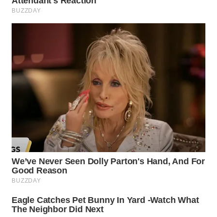
WN
NUSANTARA
WN
JOGJA
WN
JATIM
WN
BALI
WN
KALBAR
WN
KALTENG