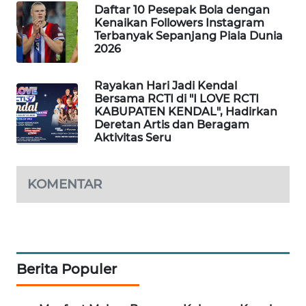
Daftar 10 Pesepak Bola dengan
WAHANA
Kenaikan Followers Instagram
SPORT
Terbanyak Sepanjang Piala Dunia
2026
WAHANA
UMKM
Rayakan Hari Jadi Kendal
Bersama RCTI di "I LOVE RCTI
KABUPATEN KENDAL", Hadirkan
WAHANA
Deretan Artis dan Beragam
SELEB
Aktivitas Seru
WAHANA
KOMENTAR
PERSONA
WAHANA
OTOMOTIF
Berita Populer
WAHANA
HEALTH