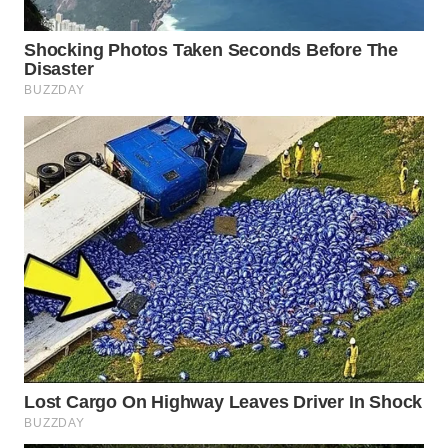
WN
PRIANGAN
TIMUR
WN
SEMARANG
WN
SOLO
WN
BOROBUDUR
WN
MADURA
WN
SURABAYA