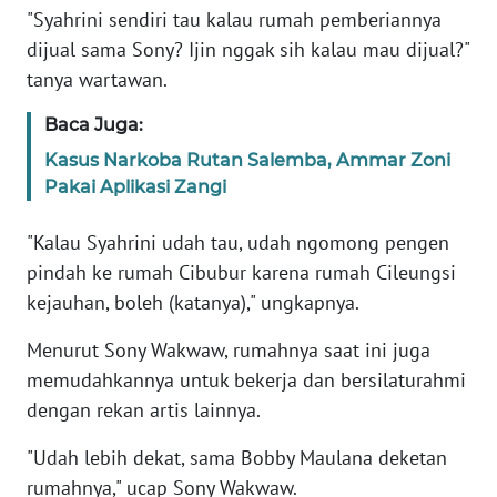
Informasi
"Syahrini sendiri tau kalau rumah pemberiannya
dijual sama Sony? Ijin nggak sih kalau mau dijual?"
INDEKS
tanya wartawan.
BERITA
Baca Juga:
KONTAK
Kasus Narkoba Rutan Salemba, Ammar Zoni
KAMI
Pakai Aplikasi Zangi
INFO
"Kalau Syahrini udah tau, udah ngomong pengen
IKLAN
pindah ke rumah Cibubur karena rumah Cileungsi
kejauhan, boleh (katanya)," ungkapnya.
TENTANG
KAMI
Menurut Sony Wakwaw, rumahnya saat ini juga
memudahkannya untuk bekerja dan bersilaturahmi
PEDOMAN
dengan rekan artis lainnya.
MEDIA
SIBER
"Udah lebih dekat, sama Bobby Maulana deketan
rumahnya," ucap Sony Wakwaw.
REDAKSI