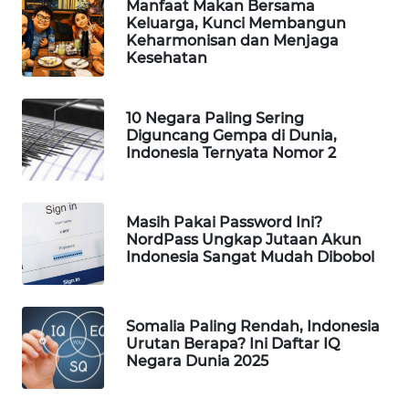
Manfaat Makan Bersama
Keluarga, Kunci Membangun
WAHANA
Keharmonisan dan Menjaga
LISTRIK
Kesehatan
WAHANA
TRAVEL
10 Negara Paling Sering
Diguncang Gempa di Dunia,
Indonesia Ternyata Nomor 2
WAHANA
TV
Masih Pakai Password Ini?
WAHANANEWS
NordPass Ungkap Jutaan Akun
ID
Indonesia Sangat Mudah Dibobol
WAHANANEWS
CO ID
Somalia Paling Rendah, Indonesia
Urutan Berapa? Ini Daftar IQ
Negara Dunia 2025
WAHANANEWS
NET