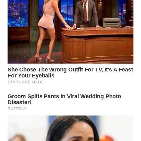
WN
MALUKU
WN
MALUT
WN
DAIRI
WN
DANAU
TOBA
WN
NIAS
WN
LANGKAT