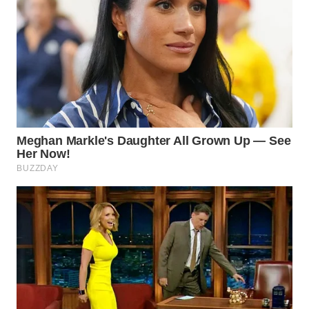
WN
TAPANULI
SELATAN
WN
TANJUNG
LESUNG
WN
KARO
WN
SIMALUNGUN
WN
LABUHANBATU
WN