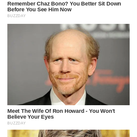
WN
BOGOR
WN
DEPOK
WN
TAPANULI
UTARA
WN
SAMOSIR
WN
PADANG
LAWAS