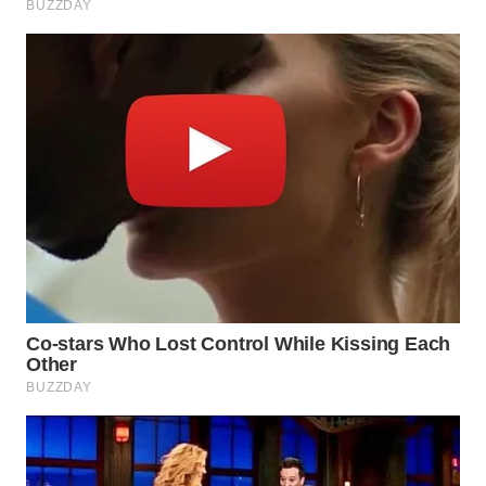
WN
KALTARA
WN
KALSEL
WN
KALTIM
WN
SULSEL
WN
GORONTALO
WN
SULUT