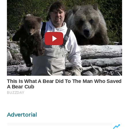
WN
NATUNA
WN
BINTAN
WN
MANDALIKA
WN
LIKUPANG
WN
LABUANBAJO
Advertorial
WN
BORNEO