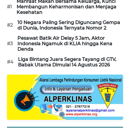
Manfaat Makan Bersama Keluarga, Kunci
WAHANA
#1
Membangun Keharmonisan dan Menjaga
Kesehatan
DESA
WISATA
10 Negara Paling Sering Diguncang Gempa
#2
di Dunia, Indonesia Ternyata Nomor 2
LAPAK
Pesawat Batik Air Delay 5 Jam, Aktor
WAHANA
#3
Indonesia Ngamuk di KLIA hingga Kena
Denda
Wahana
Liga Bintang Juara Segera Tayang di GTV,
Network
#4
Babak Utama Dimulai 14 Agustus 2026
KONSUMEN
LISTRIK
MASYARAKAT
KELISTRIKAN
WALINKI
ID