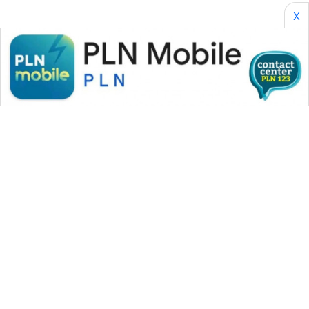
SONYA
X
ASA
NEWS
WAHANA MEDIA GROUP
|
|
|
WAHANA NEWS co
WAHANA TANI
WAHANA ADVOKAT
|
|
WAHANA INFRASTRUKTUR
WAHANA KONSUMEN