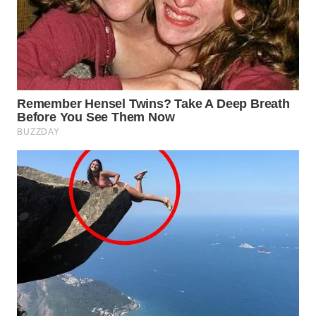
WN
INDRAMAYU
WN
KUNINGAN
WN
MAJALENGKA
WN
SUBANG
WN
SUKABUMI
WN
PURWAKARTA