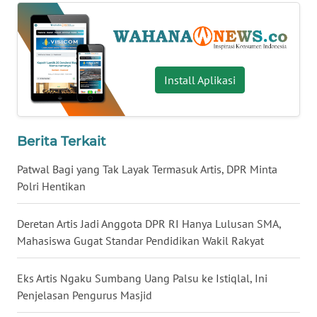
WN
SERAMBI
WN
Install Aplikasi
JAMBI
WN
Berita Terkait
SULTRA
Patwal Bagi yang Tak Layak Termasuk Artis, DPR Minta
WN
Polri Hentikan
NTB
Deretan Artis Jadi Anggota DPR RI Hanya Lulusan SMA,
WN
Mahasiswa Gugat Standar Pendidikan Wakil Rakyat
SULTENG
Eks Artis Ngaku Sumbang Uang Palsu ke Istiqlal, Ini
WN
Penjelasan Pengurus Masjid
SULBAR