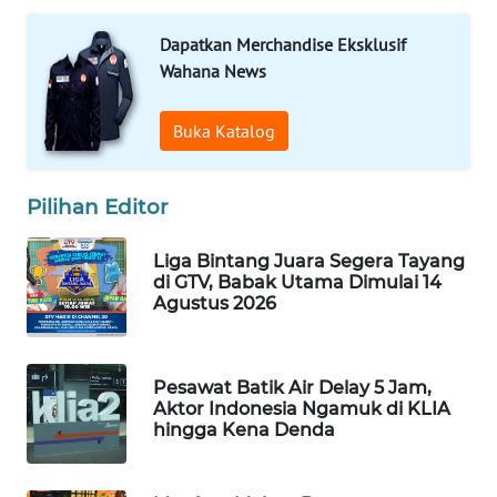
Wahana
Dapatkan Merchandise Eksklusif
Media
Group
Wahana News
WAHANA
Buka Katalog
NEWS
WAHANA
Pilihan Editor
TANI
Liga Bintang Juara Segera Tayang
di GTV, Babak Utama Dimulai 14
WAHANA
Agustus 2026
ADVOKAT
WAHANA
Pesawat Batik Air Delay 5 Jam,
INFRASTRUKTUR
Aktor Indonesia Ngamuk di KLIA
hingga Kena Denda
WAHANA
KONSUMEN