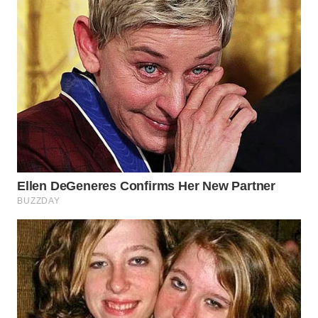
WN
SUMEDANG
WN
CIANJUR
WN
KEPULAUAN
SERIBU
WN
TANGERANG
WN
BINJAI
WN
CIREBON