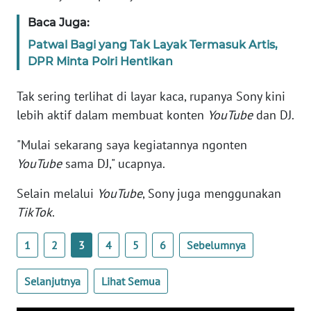
Baca Juga:
KARIR
Patwal Bagi yang Tak Layak Termasuk Artis,
DPR Minta Polri Hentikan
DISCLAIMER
Tak sering terlihat di layar kaca, rupanya Sony kini
Wahana
lebih aktif dalam membuat konten
YouTube
dan DJ.
News
Regional
"Mulai sekarang saya kegiatannya ngonten
YouTube
sama DJ," ucapnya.
WN
SUMUT
Selain melalui
YouTube
, Sony juga menggunakan
TikTok
.
WN
JAKARTA
1
2
3
4
5
6
Sebelumnya
WN
Selanjutnya
Lihat Semua
JABAR