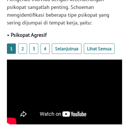
WN
psikopat sangatlah penting. Schoeman
BANTEN
mengidentifikasi beberapa tipe psikopat yang
sering dijumpai di tempat kerja, yaitu:
WN
NTT
• Psikopat Agresif
WN
1
2
3
4
Selanjutnya
Lihat Semua
KEPRI
WN
PAPUA
WN
PAPUA
BARAT
WN
RIAU