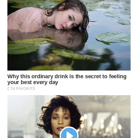
WN
NATUNA
WN
BINTAN
WN
MANDALIKA
WN
LIKUPANG
WN
LABUANBAJO
WN
BORNEO