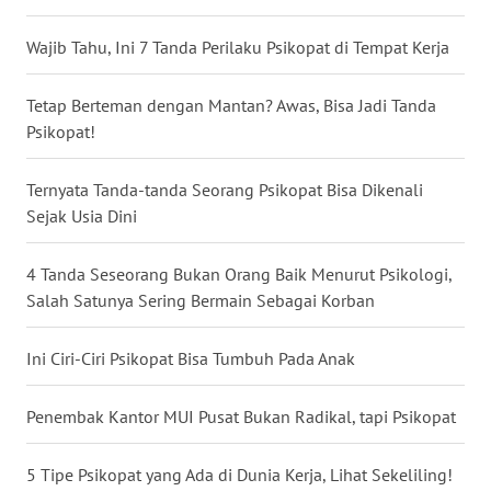
WN
Wajib Tahu, Ini 7 Tanda Perilaku Psikopat di Tempat Kerja
BABEL
Tetap Berteman dengan Mantan? Awas, Bisa Jadi Tanda
WN
Psikopat!
SUMBAR
Ternyata Tanda-tanda Seorang Psikopat Bisa Dikenali
WN
Sejak Usia Dini
SUMSEL
4 Tanda Seseorang Bukan Orang Baik Menurut Psikologi,
WN
BENGKULU
Salah Satunya Sering Bermain Sebagai Korban
WN
Ini Ciri-Ciri Psikopat Bisa Tumbuh Pada Anak
LAMPUNG
Penembak Kantor MUI Pusat Bukan Radikal, tapi Psikopat
WN
JATENG
5 Tipe Psikopat yang Ada di Dunia Kerja, Lihat Sekeliling!