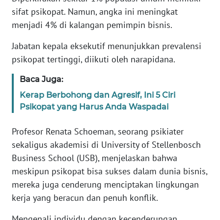
sifat psikopat. Namun, angka ini meningkat
KARIR
menjadi 4% di kalangan pemimpin bisnis.
Jabatan kepala eksekutif menunjukkan prevalensi
DISCLAIMER
psikopat tertinggi, diikuti oleh narapidana.
Wahana
Baca Juga:
News
Regional
Kerap Berbohong dan Agresif, Ini 5 Ciri
Psikopat yang Harus Anda Waspadai
WN
SUMUT
Profesor Renata Schoeman, seorang psikiater
sekaligus akademisi di University of Stellenbosch
WN
Business School (USB), menjelaskan bahwa
JAKARTA
meskipun psikopat bisa sukses dalam dunia bisnis,
mereka juga cenderung menciptakan lingkungan
WN
kerja yang beracun dan penuh konflik.
JABAR
Mengenali individu dengan kecenderungan