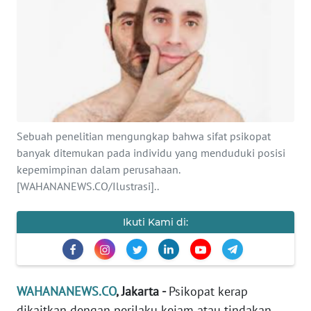
SAINS-TEKNO
KESEHATAN
INTERNASIONAL
SERBA-SERBI
Sebuah penelitian mengungkap bahwa sifat psikopat
banyak ditemukan pada individu yang menduduki posisi
PENDIDIKAN
kepemimpinan dalam perusahaan.
[WAHANANEWS.CO/Ilustrasi]..
OLAHRAGA
Ikuti Kami di:
OPINI
EDITORIAL
WAHANANEWS.CO
, Jakarta -
Psikopat kerap
dikaitkan dengan perilaku kejam atau tindakan