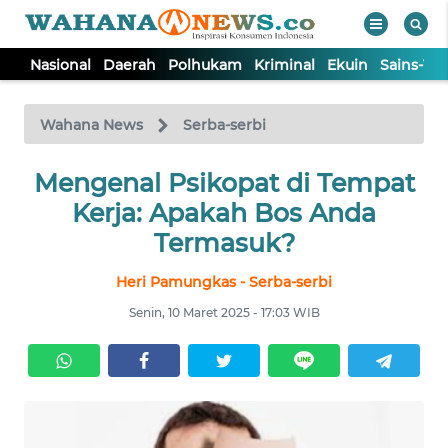
Nasional
Daerah
Polhukam
Kriminal
Ekuin
Sains-Te
WAHANA
Tutup
TV
Wahana News
Serba-serbi
NASIONAL
Mengenal Psikopat di Tempat
Kerja: Apakah Bos Anda
DAERAH
Termasuk?
Heri Pamungkas - Serba-serbi
POLHUKAM
Senin, 10 Maret 2025 - 17:03 WIB
KRIMINAL
EKUIN