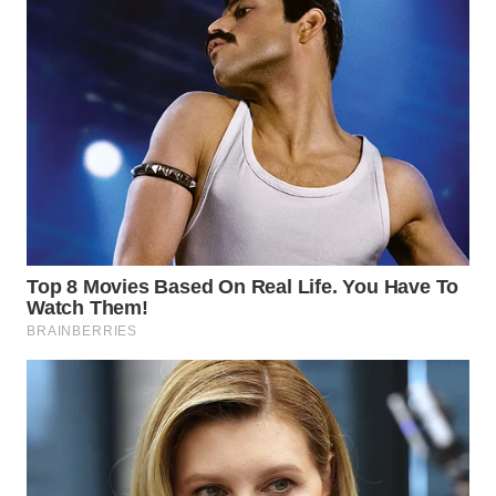
WN
BOGOR
WN
DEPOK
WN
TAPANULI
UTARA
WN
SAMOSIR
WN
PADANG
LAWAS