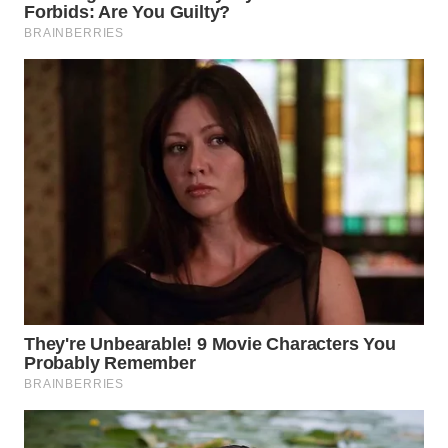
WN
PRIANGAN
TIMUR
WN
SEMARANG
WN
SOLO
WN
BOROBUDUR
WN
MADURA
WN
SURABAYA