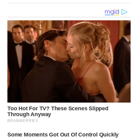
WN
NUSANTARA
WN
JOGJA
WN
JATIM
WN
BALI
WN
KALBAR
WN
KALTENG