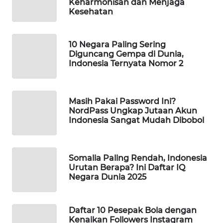
Keharmonisan dan Menjaga
Kesehatan
WAHANA
SPORT
10 Negara Paling Sering
WAHANA
Diguncang Gempa di Dunia,
UMKM
Indonesia Ternyata Nomor 2
WAHANA
SELEB
Masih Pakai Password Ini?
NordPass Ungkap Jutaan Akun
Indonesia Sangat Mudah Dibobol
WAHANA
PERSONA
Somalia Paling Rendah, Indonesia
WAHANA
Urutan Berapa? Ini Daftar IQ
OTOMOTIF
Negara Dunia 2025
WAHANA
HEALTH
Daftar 10 Pesepak Bola dengan
Kenaikan Followers Instagram