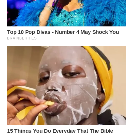
WN
INDRAMAYU
WN
KUNINGAN
WN
MAJALENGKA
WN
SUBANG
WN
SUKABUMI
WN
PURWAKARTA