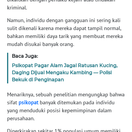
Informasi
kriminal.
INDEKS
Namun, individu dengan gangguan ini sering kali
BERITA
sulit dikenali karena mereka dapat tampil normal,
bahkan memiliki daya tarik yang membuat mereka
KONTAK
KAMI
mudah disukai banyak orang.
Baca Juga:
INFO
IKLAN
Psikopat Pagar Alam Jagal Ratusan Kucing,
Daging Dijual Mengaku Kambing — Polisi
Bekuk di Penginapan
TENTANG
KAMI
Menariknya, sebuah penelitian mengungkap bahwa
sifat
psikopat
banyak ditemukan pada individu
PEDOMAN
MEDIA
yang menduduki posisi kepemimpinan dalam
SIBER
perusahaan.
Diperkirakan sekitar 1% populasi umum memiliki
REDAKSI