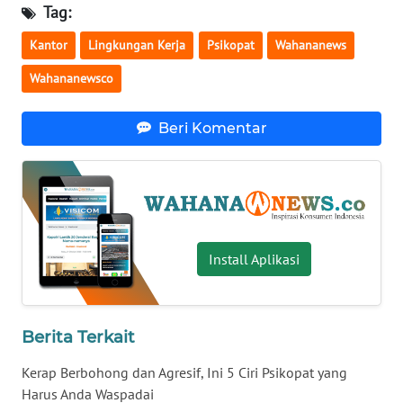
Tag:
WN
Kantor
Lingkungan Kerja
Psikopat
Wahananews
SERAMBI
Wahananewsco
WN
JAMBI
Beri Komentar
WN
SULTRA
WN
NTB
Install Aplikasi
WN
SULTENG
Berita Terkait
WN
Kerap Berbohong dan Agresif, Ini 5 Ciri Psikopat yang
SULBAR
Harus Anda Waspadai