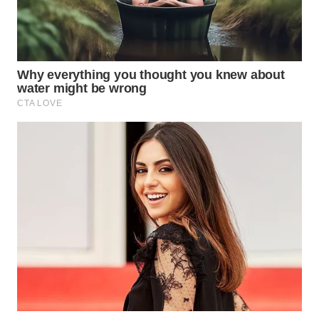
WN
TAPANULI
SELATAN
WN
TANJUNG
LESUNG
WN
KARO
WN
SIMALUNGUN
WN
LABUHANBATU
WN