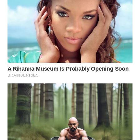
WN
MALUKU
WN
MALUT
WN
DAIRI
WN
DANAU
TOBA
WN
NIAS
WN
LANGKAT