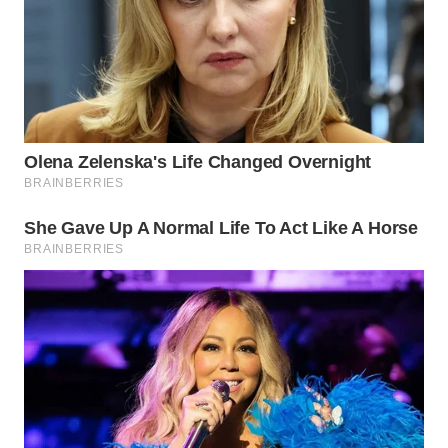
WN
SUMEDANG
WN
CIANJUR
WN
KEPULAUAN
SERIBU
WN
TANGERANG
WN
BINJAI
WN
CIREBON