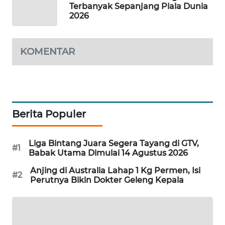
Terbanyak Sepanjang Piala Dunia
WAHANA
2026
DESA
WISATA
KOMENTAR
LAPAK
WAHANA
Wahana
Network
Berita Populer
KONSUMEN
LISTRIK
Liga Bintang Juara Segera Tayang di GTV,
#1
Babak Utama Dimulai 14 Agustus 2026
MASYARAKAT
Anjing di Australia Lahap 1 Kg Permen, Isi
#2
KELISTRIKAN
Perutnya Bikin Dokter Geleng Kepala
WALINKI
ID