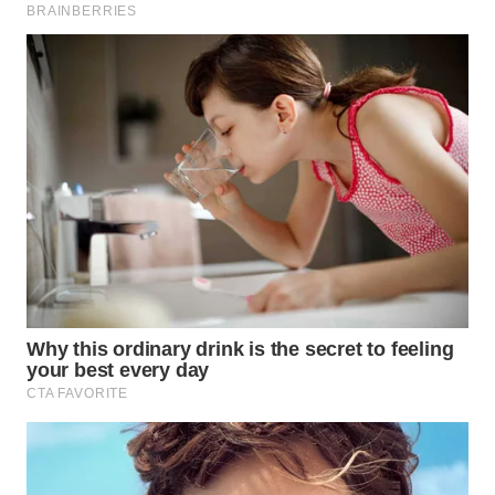
WN
KALTARA
WN
KALSEL
WN
KALTIM
WN
SULSEL
WN
GORONTALO
WN
SULUT