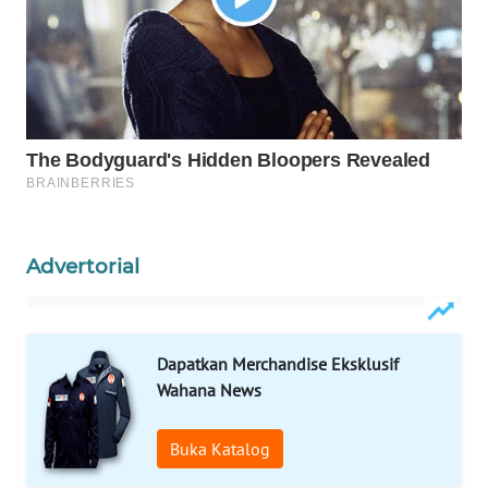
Wahana
Media
Group
WAHANA
NEWS
WAHANA
TANI
Advertorial
WAHANA
ADVOKAT
WAHANA
Dapatkan Merchandise Eksklusif
INFRASTRUKTUR
Wahana News
WAHANA
Buka Katalog
KONSUMEN