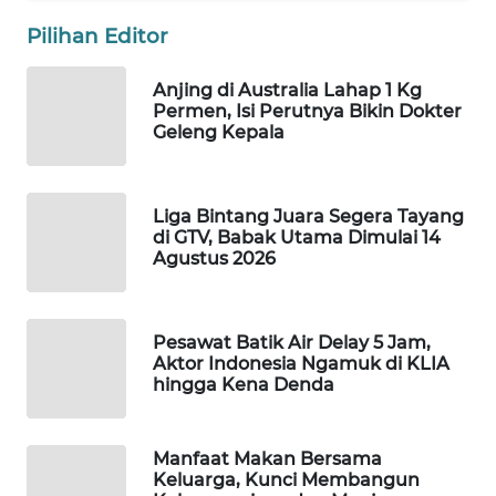
WAHANA
Pilihan Editor
LISTRIK
Anjing di Australia Lahap 1 Kg
Permen, Isi Perutnya Bikin Dokter
WAHANA
Geleng Kepala
TRAVEL
WAHANA
Liga Bintang Juara Segera Tayang
TV
di GTV, Babak Utama Dimulai 14
Agustus 2026
WAHANANEWS
ID
Pesawat Batik Air Delay 5 Jam,
WAHANANEWS
Aktor Indonesia Ngamuk di KLIA
CO ID
hingga Kena Denda
WAHANANEWS
Manfaat Makan Bersama
NET
Keluarga, Kunci Membangun