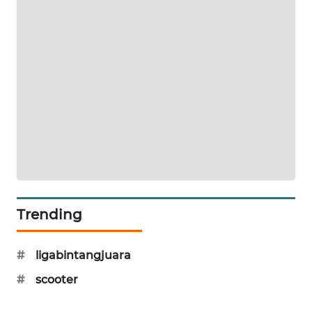
MAWAKA
ID
MARTABAT
NET
PLN
WATCH
MKLI
Trending
LPKKI
LKKI
#
ligabintangjuara
#
scooter
KOPEKLIN