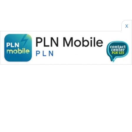
SONYA
ASA
NEWS
X
WAHANA MEDIA GROUP