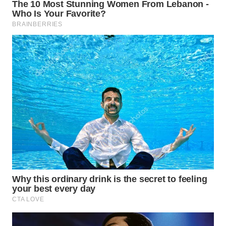
TAPANULI
TENGAH
WN DELI
SERDANG
WN
TEBING
TINGGI
WN
PAKPAK
WN
KARAWANG
WN
BEKASI