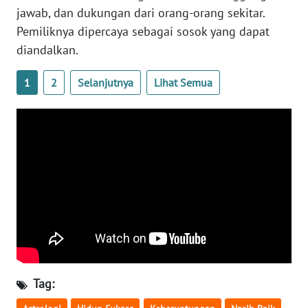
jawab, dan dukungan dari orang-orang sekitar.
WN
Pemiliknya dipercaya sebagai sosok yang dapat
SERAMBI
diandalkan.
WN
1
2
Selanjutnya
Lihat Semua
JAMBI
WN
SULTRA
WN
NTB
WN
SULTENG
WN
Tag:
SULBAR