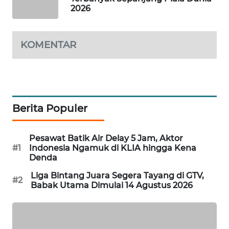
2026
PORTAL
KONSUMEN
KOMENTAR
FORWAMKI
ALPERKLINAS
FORJASIDA
Berita Populer
TAMBANG
Pesawat Batik Air Delay 5 Jam, Aktor
NEWS
#1
Indonesia Ngamuk di KLIA hingga Kena
Denda
SITUNGIR
Liga Bintang Juara Segera Tayang di GTV,
NEWS
#2
Babak Utama Dimulai 14 Agustus 2026
SIDIKALANG
NEWS