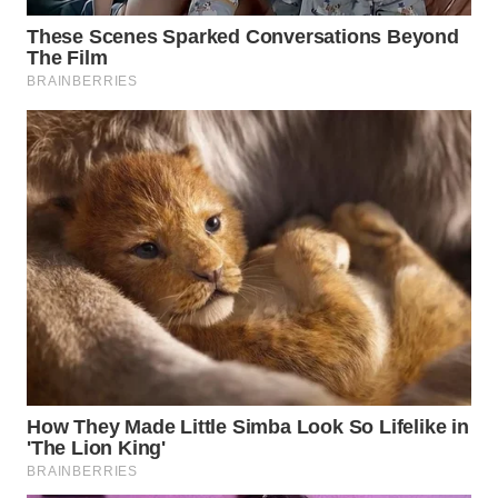
WN
BOGOR
WN
DEPOK
WN
TAPANULI
UTARA
WN
SAMOSIR
WN
PADANG
LAWAS