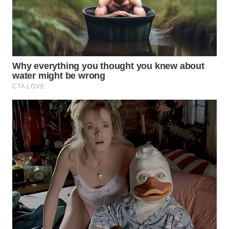
TAPANULI
TENGAH
WN DELI
SERDANG
WN
TEBING
TINGGI
WN
PAKPAK
WN
KARAWANG
WN
BEKASI