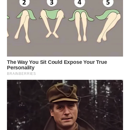
WAHANA
LISTRIK
WAHANA
TRAVEL
WAHANA
TV
WAHANANEWS
ID
WAHANANEWS
CO ID
WAHANANEWS
NET