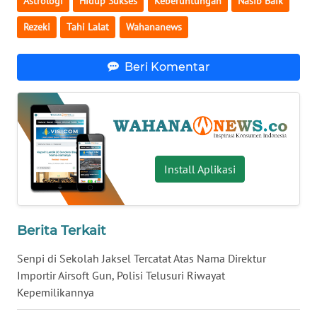
Astrologi
Hidup Sukses
Keberuntungan
Nasib Baik
WN
Rezeki
Tahi Lalat
Wahananews
BABEL
Beri Komentar
WN
SUMBAR
WN
SUMSEL
Install Aplikasi
WN
BENGKULU
Berita Terkait
WN
LAMPUNG
Senpi di Sekolah Jaksel Tercatat Atas Nama Direktur
Importir Airsoft Gun, Polisi Telusuri Riwayat
WN
Kepemilikannya
JATENG