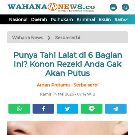
Nasional
Daerah
Polhukam
Kriminal
Ekuin
Sains-Te
WAHANA
Tutup
TV
Wahana News
Serba-serbi
NASIONAL
Punya Tahi Lalat di 6 Bagian
Ini? Konon Rezeki Anda Gak
DAERAH
Akan Putus
Ardan Pratama - Serba-serbi
POLHUKAM
Kamis, 14 Mei 2026 - 07:14 WIB
KRIMINAL
EKUIN