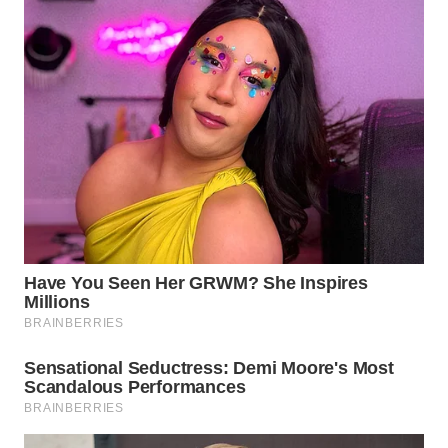
WN
SUMEDANG
WN
CIANJUR
WN
KEPULAUAN
SERIBU
WN
TANGERANG
WN
BINJAI
WN
CIREBON