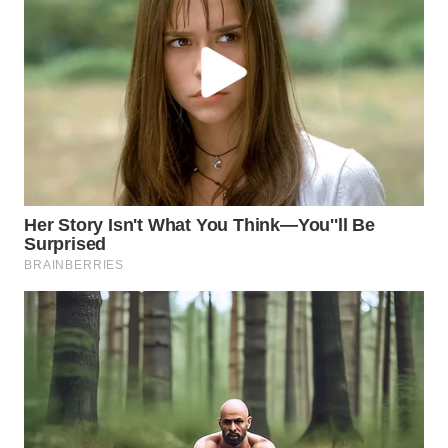
WN
TAPANULI
SELATAN
WN
TANJUNG
LESUNG
WN
KARO
WN
SIMALUNGUN
WN
LABUHANBATU
WN