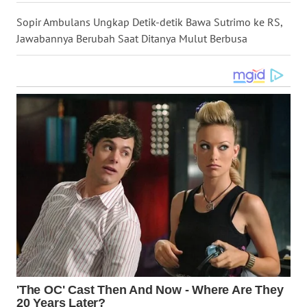
WN
Sopir Ambulans Ungkap Detik-detik Bawa Sutrimo ke RS,
KALTARA
Jawabannya Berubah Saat Ditanya Mulut Berbusa
WN
KALSEL
WN
KALTIM
WN
SULSEL
WN
GORONTALO
WN
SULUT