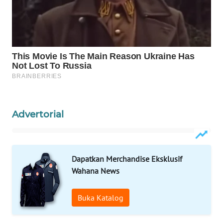
WAHANA
SPORT
WAHANA
UMKM
WAHANA
SELEB
Advertorial
WAHANA
PERSONA
Dapatkan Merchandise Eksklusif
WAHANA
Wahana News
OTOMOTIF
WAHANA
Buka Katalog
HEALTH