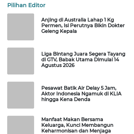
Pilihan Editor
WAHANA
DESA
WISATA
Anjing di Australia Lahap 1 Kg
Permen, Isi Perutnya Bikin Dokter
Geleng Kepala
LAPAK
WAHANA
Liga Bintang Juara Segera Tayang
Wahana
di GTV, Babak Utama Dimulai 14
Network
Agustus 2026
KONSUMEN
LISTRIK
Pesawat Batik Air Delay 5 Jam,
Aktor Indonesia Ngamuk di KLIA
hingga Kena Denda
MASYARAKAT
KELISTRIKAN
Manfaat Makan Bersama
WALINKI
Keluarga, Kunci Membangun
ID
Keharmonisan dan Menjaga