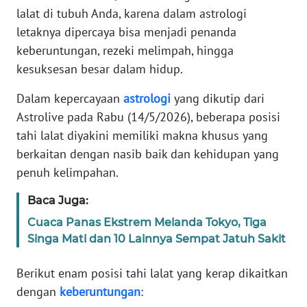
Informasi
lalat di tubuh Anda, karena dalam astrologi
letaknya dipercaya bisa menjadi penanda
INDEKS
keberuntungan, rezeki melimpah, hingga
BERITA
kesuksesan besar dalam hidup.
KONTAK
Dalam kepercayaan
astrologi
yang dikutip dari
KAMI
Astrolive pada Rabu (14/5/2026), beberapa posisi
tahi lalat diyakini memiliki makna khusus yang
INFO
IKLAN
berkaitan dengan nasib baik dan kehidupan yang
penuh kelimpahan.
TENTANG
Baca Juga:
KAMI
Cuaca Panas Ekstrem Melanda Tokyo, Tiga
PEDOMAN
Singa Mati dan 10 Lainnya Sempat Jatuh Sakit
MEDIA
SIBER
Berikut enam posisi tahi lalat yang kerap dikaitkan
dengan
keberuntungan
:
REDAKSI