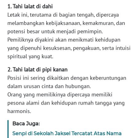
1. Tahi lalat di dahi
Letak ini, terutama di bagian tengah, dipercaya
KARIR
melambangkan kebijaksanaan, kemakmuran, dan
potensi besar untuk menjadi pemimpin.
DISCLAIMER
Pemiliknya diyakini akan menikmati kehidupan
Wahana
yang dipenuhi kesuksesan, pengakuan, serta intuisi
News
spiritual yang kuat.
Regional
2. Tahi lalat di pipi kanan
WN
Posisi ini sering dikaitkan dengan keberuntungan
SUMUT
dalam urusan cinta dan hubungan.
Orang yang memilikinya dipercaya memiliki
WN
pesona alami dan kehidupan rumah tangga yang
JAKARTA
harmonis.
WN
Baca Juga:
JABAR
Senpi di Sekolah Jaksel Tercatat Atas Nama