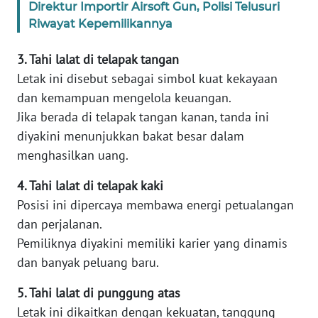
Direktur Importir Airsoft Gun, Polisi Telusuri
WN
Riwayat Kepemilikannya
BANTEN
3. Tahi lalat di telapak tangan
WN
Letak ini disebut sebagai simbol kuat kekayaan
NTT
dan kemampuan mengelola keuangan.
Jika berada di telapak tangan kanan, tanda ini
WN
KEPRI
diyakini menunjukkan bakat besar dalam
menghasilkan uang.
WN
PAPUA
4. Tahi lalat di telapak kaki
Posisi ini dipercaya membawa energi petualangan
WN
dan perjalanan.
PAPUA
Pemiliknya diyakini memiliki karier yang dinamis
BARAT
dan banyak peluang baru.
WN
5. Tahi lalat di punggung atas
RIAU
Letak ini dikaitkan dengan kekuatan, tanggung