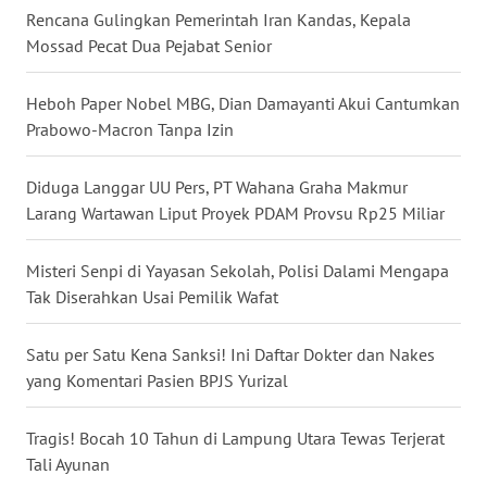
Rencana Gulingkan Pemerintah Iran Kandas, Kepala
WN
Mossad Pecat Dua Pejabat Senior
NUSANTARA
Heboh Paper Nobel MBG, Dian Damayanti Akui Cantumkan
WN
Prabowo-Macron Tanpa Izin
JOGJA
Diduga Langgar UU Pers, PT Wahana Graha Makmur
WN
JATIM
Larang Wartawan Liput Proyek PDAM Provsu Rp25 Miliar
WN
Misteri Senpi di Yayasan Sekolah, Polisi Dalami Mengapa
BALI
Tak Diserahkan Usai Pemilik Wafat
WN
Satu per Satu Kena Sanksi! Ini Daftar Dokter dan Nakes
KALBAR
yang Komentari Pasien BPJS Yurizal
WN
Tragis! Bocah 10 Tahun di Lampung Utara Tewas Terjerat
KALTENG
Tali Ayunan