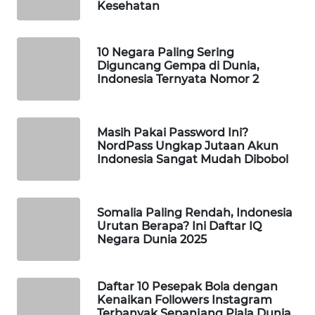
Kesehatan
MAWAKA
ID
10 Negara Paling Sering
Diguncang Gempa di Dunia,
MARTABAT
Indonesia Ternyata Nomor 2
NET
PLN
Masih Pakai Password Ini?
WATCH
NordPass Ungkap Jutaan Akun
Indonesia Sangat Mudah Dibobol
MKLI
Somalia Paling Rendah, Indonesia
LPKKI
Urutan Berapa? Ini Daftar IQ
Negara Dunia 2025
LKKI
Daftar 10 Pesepak Bola dengan
KOPEKLIN
Kenaikan Followers Instagram
Terbanyak Sepanjang Piala Dunia