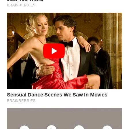
Wahana
Media
Group
WAHANA
NEWS
WAHANA
TANI
WAHANA
ADVOKAT
WAHANA
INFRASTRUKTUR
WAHANA
KONSUMEN