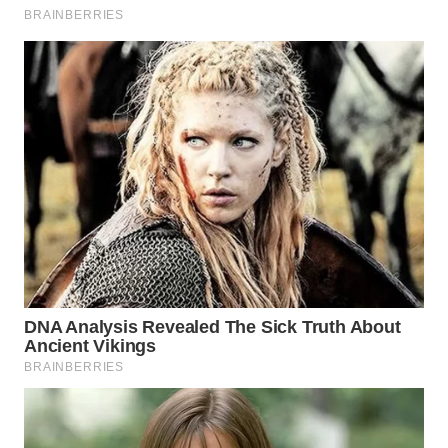
WN
MALUKU
WN
MALUT
WN
DAIRI
WN
DANAU
TOBA
WN
NIAS
WN
LANGKAT