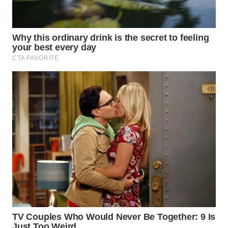
WN
NATUNA
WN
BINTAN
WN
MANDALIKA
WN
LIKUPANG
WN
LABUANBAJO
WN
BORNEO