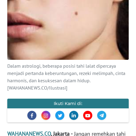
SAINS-TEKNO
KESEHATAN
INTERNASIONAL
SERBA-SERBI
Dalam astrologi, beberapa posisi tahi lalat dipercaya
PENDIDIKAN
menjadi pertanda keberuntungan, rezeki melimpah, cinta
harmonis, dan kesuksesan dalam hidup.
[WAHANANEWS.CO/Ilustrasi]
OLAHRAGA
Ikuti Kami di:
OPINI
EDITORIAL
WAHANANEWS.CO
, Jakarta -
Jangan remehkan tahi