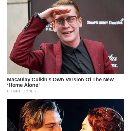
WN
INDRAMAYU
WN
KUNINGAN
WN
MAJALENGKA
WN
SUBANG
WN
SUKABUMI
WN
PURWAKARTA