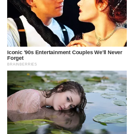
WN
PRIANGAN
TIMUR
WN
SEMARANG
WN
SOLO
WN
BOROBUDUR
WN
MADURA
WN
SURABAYA