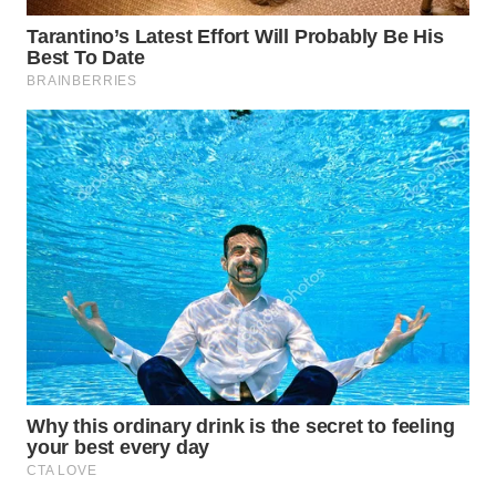
WN
INDRAMAYU
WN
KUNINGAN
WN
MAJALENGKA
WN
SUBANG
WN
SUKABUMI
WN
PURWAKARTA