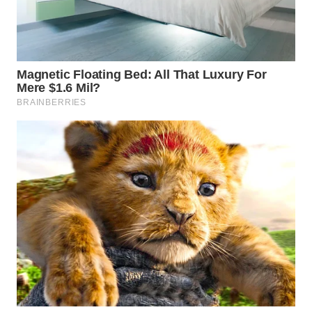
WN
MALUKU
WN
MALUT
WN
DAIRI
WN
DANAU
TOBA
WN
NIAS
WN
LANGKAT