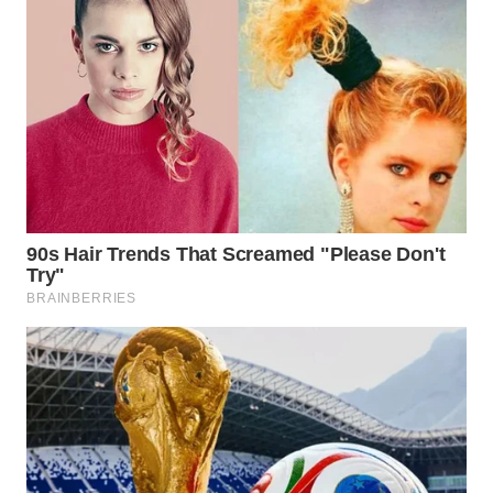
WN
BOGOR
WN
DEPOK
WN
TAPANULI
UTARA
WN
SAMOSIR
WN
PADANG
LAWAS