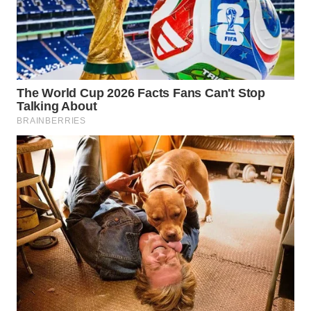
WN
SUMEDANG
WN
CIANJUR
WN
KEPULAUAN
SERIBU
WN
TANGERANG
WN
BINJAI
WN
CIREBON