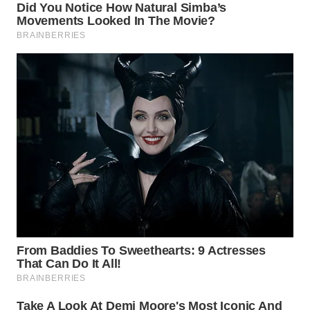
WN
TAPANULI
SELATAN
WN
TANJUNG
LESUNG
WN
KARO
WN
SIMALUNGUN
WN
LABUHANBATU
WN