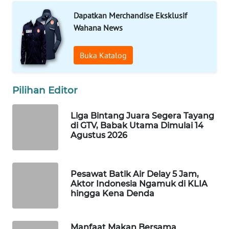
Wahana
Dapatkan Merchandise Eksklusif
Media
Wahana News
Group
WAHANA
Buka Katalog
NEWS
Pilihan Editor
WAHANA
TANI
Liga Bintang Juara Segera Tayang
di GTV, Babak Utama Dimulai 14
WAHANA
Agustus 2026
ADVOKAT
WAHANA
Pesawat Batik Air Delay 5 Jam,
INFRASTRUKTUR
Aktor Indonesia Ngamuk di KLIA
hingga Kena Denda
WAHANA
KONSUMEN
Manfaat Makan Bersama