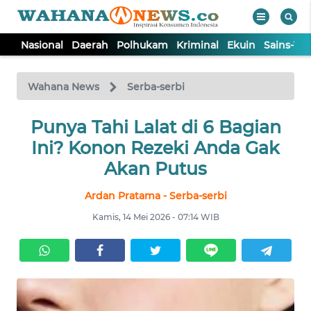
Nasional
Daerah
Polhukam
Kriminal
Ekuin
Sains-Te
WAHANA
Tutup
TV
Wahana News
Serba-serbi
NASIONAL
Punya Tahi Lalat di 6 Bagian
Ini? Konon Rezeki Anda Gak
DAERAH
Akan Putus
Ardan Pratama - Serba-serbi
POLHUKAM
Kamis, 14 Mei 2026 - 07:14 WIB
KRIMINAL
EKUIN