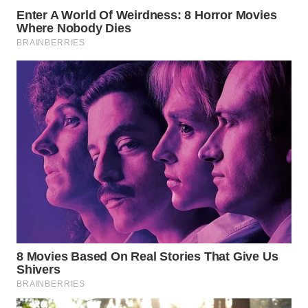
WN
PRIANGAN
TIMUR
WN
SEMARANG
WN
SOLO
WN
BOROBUDUR
WN
MADURA
WN
SURABAYA