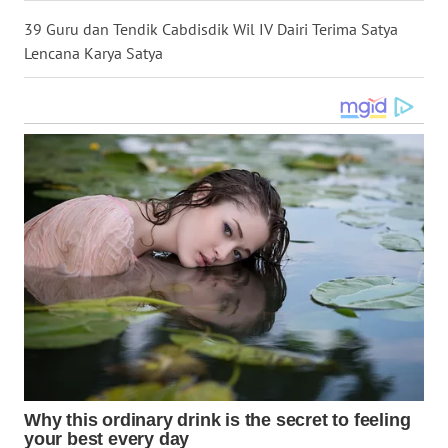
39 Guru dan Tendik Cabdisdik Wil IV Dairi Terima Satya
WN
BABEL
Lencana Karya Satya
WN
SUMBAR
WN
SUMSEL
WN
BENGKULU
WN
LAMPUNG
WN
JATENG