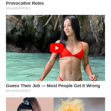
TAPANULI
TENGAH
WN DELI
SERDANG
WN
TEBING
TINGGI
WN
PAKPAK
WN
KARAWANG
WN
BEKASI