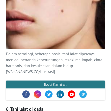
SAINS-TEKNO
KESEHATAN
INTERNASIONAL
SERBA-SERBI
Dalam astrologi, beberapa posisi tahi lalat dipercaya
PENDIDIKAN
menjadi pertanda keberuntungan, rezeki melimpah, cinta
harmonis, dan kesuksesan dalam hidup.
[WAHANANEWS.CO/Ilustrasi]
OLAHRAGA
Ikuti Kami di:
OPINI
EDITORIAL
6. Tahi lalat di dada