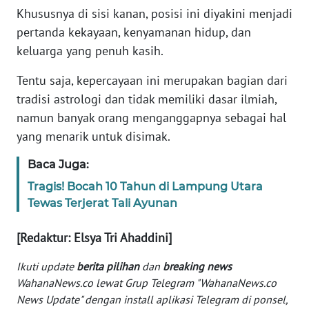
Informasi
Khususnya di sisi kanan, posisi ini diyakini menjadi
pertanda kekayaan, kenyamanan hidup, dan
INDEKS
keluarga yang penuh kasih.
BERITA
Tentu saja, kepercayaan ini merupakan bagian dari
KONTAK
tradisi astrologi dan tidak memiliki dasar ilmiah,
KAMI
namun banyak orang menganggapnya sebagai hal
yang menarik untuk disimak.
INFO
IKLAN
Baca Juga:
Tragis! Bocah 10 Tahun di Lampung Utara
TENTANG
KAMI
Tewas Terjerat Tali Ayunan
[Redaktur: Elsya Tri Ahaddini]
PEDOMAN
MEDIA
Ikuti update
berita pilihan
dan
breaking news
SIBER
WahanaNews.co lewat Grup Telegram "WahanaNews.co
News Update" dengan install aplikasi Telegram di ponsel,
REDAKSI