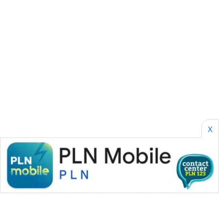
CILEUNGSI
NEWS
BERKAT
NEWS
BERAMPU
NEWS
ANUGERAH
NEWS
X
AKHLAK
ID
PERAPKI
NEWS