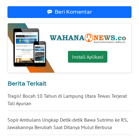
WN
BANTEN
Beri Komentar
WN
NTT
WN
Install Aplikasi
KEPRI
WN
PAPUA
Berita Terkait
Tragis! Bocah 10 Tahun di Lampung Utara Tewas Terjerat
WN
Tali Ayunan
PAPUA
BARAT
Sopir Ambulans Ungkap Detik-detik Bawa Sutrimo ke RS,
WN
Jawabannya Berubah Saat Ditanya Mulut Berbusa
RIAU