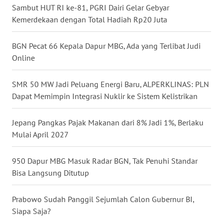
Sambut HUT RI ke-81, PGRI Dairi Gelar Gebyar
WN
Kemerdekaan dengan Total Hadiah Rp20 Juta
SERAMBI
BGN Pecat 66 Kepala Dapur MBG, Ada yang Terlibat Judi
WN
Online
JAMBI
SMR 50 MW Jadi Peluang Energi Baru, ALPERKLINAS: PLN
WN
Dapat Memimpin Integrasi Nuklir ke Sistem Kelistrikan
SULTRA
Jepang Pangkas Pajak Makanan dari 8% Jadi 1%, Berlaku
WN
Mulai April 2027
NTB
950 Dapur MBG Masuk Radar BGN, Tak Penuhi Standar
WN
Bisa Langsung Ditutup
SULTENG
Prabowo Sudah Panggil Sejumlah Calon Gubernur BI,
WN
Siapa Saja?
SULBAR