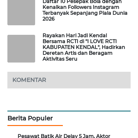
Daftar 10 Pesepak Bola dengan
Kenaikan Followers Instagram
WAHANA
Terbanyak Sepanjang Piala Dunia
SPORT
2026
WAHANA
Rayakan Hari Jadi Kendal
UMKM
Bersama RCTI di "I LOVE RCTI
KABUPATEN KENDAL", Hadirkan
Deretan Artis dan Beragam
WAHANA
Aktivitas Seru
SELEB
WAHANA
KOMENTAR
PERSONA
WAHANA
OTOMOTIF
Berita Populer
WAHANA
HEALTH
Pesawat Batik Air Delay 5 Jam, Aktor