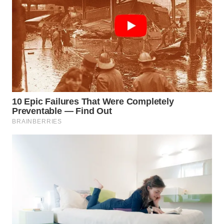
WN
KALTARA
WN
KALSEL
WN
KALTIM
WN
SULSEL
WN
GORONTALO
WN
SULUT