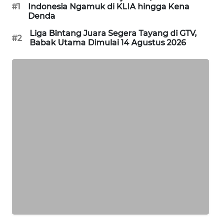
#1
Indonesia Ngamuk di KLIA hingga Kena
WAHANA
Denda
DESA
WISATA
Liga Bintang Juara Segera Tayang di GTV,
#2
Babak Utama Dimulai 14 Agustus 2026
LAPAK
WAHANA
Wahana
Network
KONSUMEN
LISTRIK
MASYARAKAT
KELISTRIKAN
WALINKI
ID