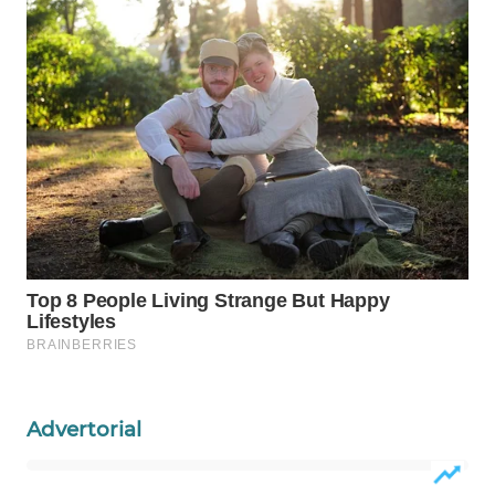
WN
NATUNA
WN
BINTAN
WN
MANDALIKA
WN
LIKUPANG
WN
LABUANBAJO
Advertorial
WN
BORNEO