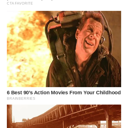
WN
NUSANTARA
WN
JOGJA
WN
JATIM
WN
BALI
WN
KALBAR
WN
KALTENG