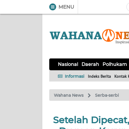
MENU
WAHANA
Tutup
TV
NASIONAL
DAERAH
POLHUKAM
KRIMINAL
EKUIN
SAINS-
KESEHATAN
INTERNASIONAL
Nasional
Daerah
Polhukam
TEKNO
Informasi
Indeks Berita
Kontak 
SERBA-
PENDIDIKAN
OLAHRAGA
OPINI
SERBI
Wahana News
Serba-serbi
EDITORIAL
Setelah Dipeca
Informasi