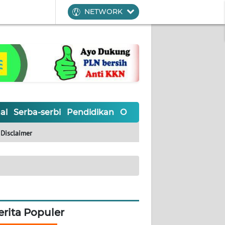
NETWORK
al
Serba-serbi
Pendidikan
Olahraga
Opini
Editoria
Disclaimer
erita Populer