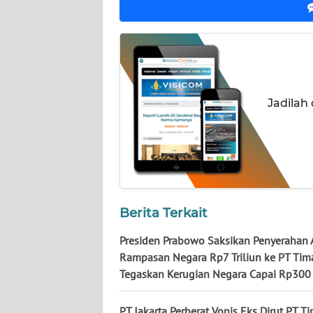
NUSANTARA
WN
JOGJA
WN
Jadilah
JATIM
WN
BALI
WN
Berita Terkait
KALBAR
Presiden Prabowo Saksikan Penyerahan 
WN
Rampasan Negara Rp7 Triliun ke PT Tim
KALTENG
Tegaskan Kerugian Negara Capai Rp300 
WN
PT Jakarta Perberat Vonis Eks Dirut PT T