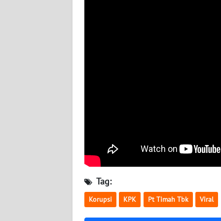
BABEL
WN
SUMBAR
WN
SUMSEL
WN
BENGKULU
WN
LAMPUNG
WN
Tag:
JATENG
Korupsi
KPK
Pt Timah Tbk
Viral
WN