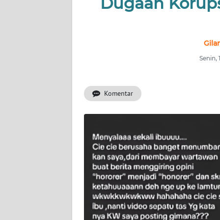
Dugaan Korups
INDEKS
BERITA
KONTAK
Gila
KAMI
Senin,
INFO
IKLAN
Komentar
TENTANG
KAMI
PEDOMAN
MEDIA
SIBER
REDAKSI