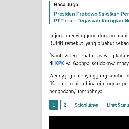
SERAMBI
Baca Juga:
Presiden Prabowo Saksikan Pen
WN
PT Timah, Tegaskan Kerugian Ne
JAMBI
Ia juga menyinggung dugaan manipu
WN
BUMN tersebut, yang disebut sebag
SULTRA
“Nanti video sepatu, tas yang kata
WN
di
KPK
ya. Gapapa, setidaknya masyar
NTB
Wenny juga menyinggung sumber da
“Kalau aku hina-hina gini nggak pe
WN
SULTENG
pengadaan,” tambahnya.
1
2
Selanjutnya
Lihat Sem
WN
SULBAR
WN