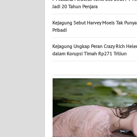
KALTARA
Jadi 20 Tahun Penjara
WN
Kejagung Sebut Harvey Moeis Tak Punya 
KALSEL
Pribadi
WN
Kejagung Ungkap Peran Crazy Rich Hele
KALTIM
dalam Korupsi Timah Rp271 Triliun
WN
SULSEL
WN
GORONTALO
WN
SULUT
WN
MALUKU