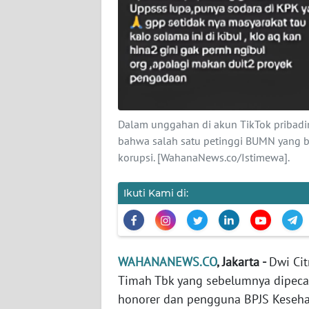
KARIR
DISCLAIMER
Wahana
News
Regional
Dalam unggahan di akun TikTok pribad
WN
bahwa salah satu petinggi BUMN yang be
SUMUT
korupsi. [WahanaNews.co/Istimewa].
WN
Ikuti Kami di:
JAKARTA
WN
JABAR
WAHANANEWS.CO
, Jakarta -
Dwi Ci
Timah Tbk yang sebelumnya dipeca
WN
honorer dan pengguna BPJS Keseha
BANTEN