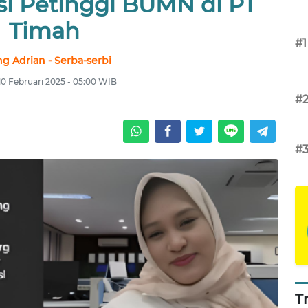
i Petinggi BUMN di PT
Timah
#1
ng Adrian - Serba-serbi
 10 Februari 2025 - 05:00 WIB
#
#
T