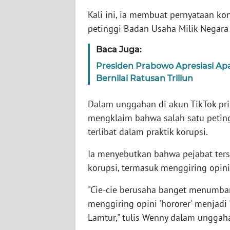
Kali ini, ia membuat pernyataan ko
WN
petinggi Badan Usaha Milik Negara
NTT
Baca Juga:
WN
Presiden Prabowo Apresiasi Ap
KEPRI
Bernilai Ratusan Triliun
WN
Dalam unggahan di akun TikTok pr
PAPUA
mengklaim bahwa salah satu petin
terlibat dalam praktik korupsi.
WN
PAPUA
Ia menyebutkan bahwa pejabat ter
BARAT
korupsi, termasuk menggiring opini
"Cie-cie berusaha banget menumba
WN
RIAU
menggiring opini 'hororer' menjadi
Lamtur," tulis Wenny dalam unggah
WN