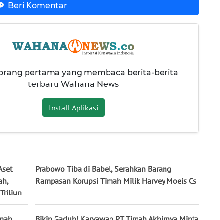
Beri Komentar
 orang pertama yang membaca berita-berita
terbaru Wahana News
Install Aplikasi
Aset
Prabowo Tiba di Babel, Serahkan Barang
ah,
Rampasan Korupsi Timah Milik Harvey Moeis Cs
Triliun
imah,
Bikin Gaduh! Karyawan PT Timah Akhirnya Minta