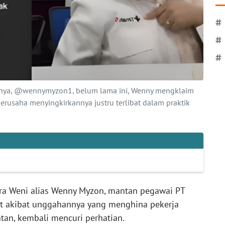
#
#
#
inya, @wennymyzon1, belum lama ini, Wenny mengklaim
rusaha menyingkirkannya justru terlibat dalam praktik
tra Weni alias Wenny Myzon, mantan pegawai PT
t akibat unggahannya yang menghina pekerja
tan, kembali mencuri perhatian.