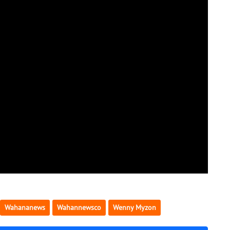
Wahananews
Wahannewsco
Wenny Myzon