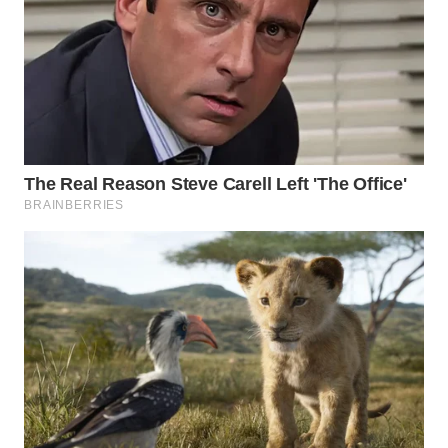
WN
NATUNA
WN
BINTAN
WN
MANDALIKA
WN
LIKUPANG
WN
LABUANBAJO
WN
BORNEO