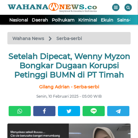
Nasional
Daerah
Polhukam
Kriminal
Ekuin
Sains-Te
WAHANA
Tutup
TV
Wahana News
Serba-serbi
Setelah Dipecat, Wenny Myzon
NASIONAL
Bongkar Dugaan Korupsi
DAERAH
Petinggi BUMN di PT Timah
Gilang Adrian - Serba-serbi
POLHUKAM
Senin, 10 Februari 2025 - 05:00 WIB
KRIMINAL
EKUIN