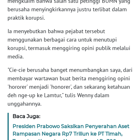
mengklaim bahwa salah satu petinggi BUMN yang
berusaha menyingkirkannya justru terlibat dalam
KARIR
praktik korupsi.
Ia menyebutkan bahwa pejabat tersebut
DISCLAIMER
menggunakan berbagai cara untuk menutupi
korupsi, termasuk menggiring opini publik melalui
Wahana
News
media.
Regional
"Cie-cie berusaha banget menumbangkan saya, dari
WN
membayar wartawan buat berita menggiring opini
SUMUT
'hororer' menjadi 'honorer', dan sekarang ketahuan
deh nge-up ke Lamtur," tulis Wenny dalam
WN
unggahannya.
JAKARTA
Baca Juga:
WN
Presiden Prabowo Saksikan Penyerahan Aset
JABAR
Rampasan Negara Rp7 Triliun ke PT Timah,