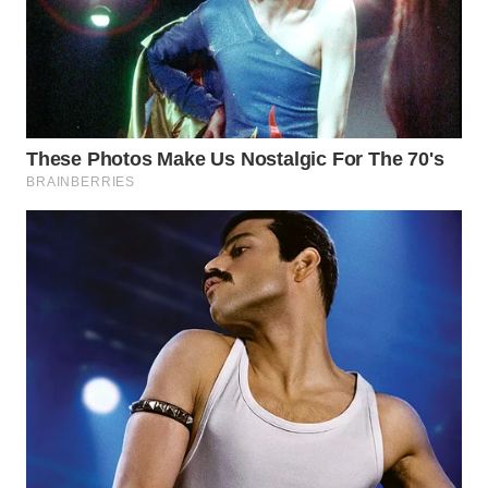
WN
SUMEDANG
WN
CIANJUR
WN
KEPULAUAN
SERIBU
WN
TANGERANG
WN
BINJAI
WN
CIREBON