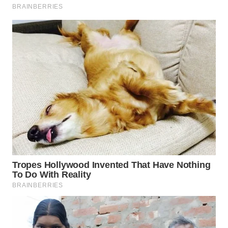
WAHANA
LISTRIK
WAHANA
TRAVEL
WAHANA
TV
WAHANANEWS
ID
WAHANANEWS
CO ID
WAHANANEWS
NET