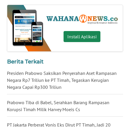
WN
BABEL
WN
SUMBAR
Install Aplikasi
WN
SUMSEL
Berita Terkait
WN
Presiden Prabowo Saksikan Penyerahan Aset Rampasan
BENGKULU
Negara Rp7 Triliun ke PT Timah, Tegaskan Kerugian
Negara Capai Rp300 Triliun
WN
LAMPUNG
Prabowo Tiba di Babel, Serahkan Barang Rampasan
Korupsi Timah Milik Harvey Moeis Cs
WN
JATENG
PT Jakarta Perberat Vonis Eks Dirut PT Timah, Jadi 20