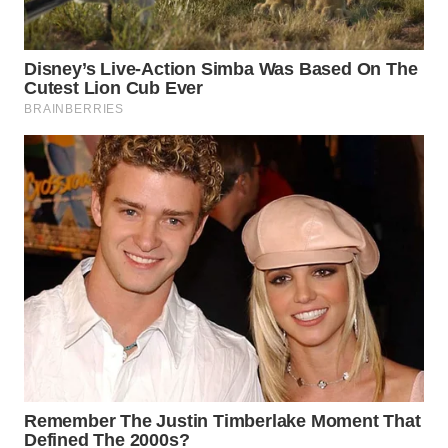
Wahana
Media
Group
WAHANA
NEWS
WAHANA
TANI
WAHANA
ADVOKAT
WAHANA
INFRASTRUKTUR
WAHANA
KONSUMEN