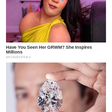
WN
MALUKU
WN
MALUT
WN
DAIRI
WN
DANAU
TOBA
WN
NIAS
WN
LANGKAT