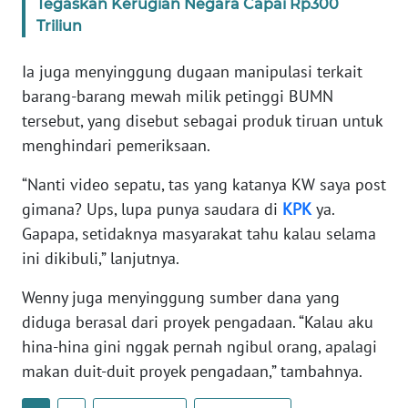
Tegaskan Kerugian Negara Capai Rp300
WN
Triliun
BANTEN
Ia juga menyinggung dugaan manipulasi terkait
WN
barang-barang mewah milik petinggi BUMN
NTT
tersebut, yang disebut sebagai produk tiruan untuk
menghindari pemeriksaan.
WN
KEPRI
“Nanti video sepatu, tas yang katanya KW saya post
gimana? Ups, lupa punya saudara di
KPK
ya.
WN
Gapapa, setidaknya masyarakat tahu kalau selama
PAPUA
ini dikibuli,” lanjutnya.
WN
Wenny juga menyinggung sumber dana yang
PAPUA
diduga berasal dari proyek pengadaan. “Kalau aku
BARAT
hina-hina gini nggak pernah ngibul orang, apalagi
makan duit-duit proyek pengadaan,” tambahnya.
WN
RIAU