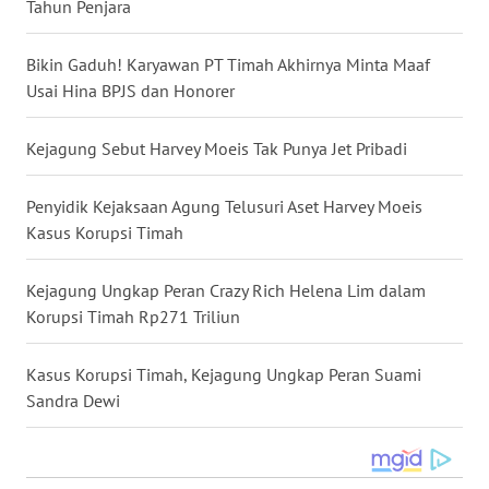
Tahun Penjara
WN
NUSANTARA
Bikin Gaduh! Karyawan PT Timah Akhirnya Minta Maaf
Usai Hina BPJS dan Honorer
WN
JOGJA
Kejagung Sebut Harvey Moeis Tak Punya Jet Pribadi
WN
Penyidik Kejaksaan Agung Telusuri Aset Harvey Moeis
JATIM
Kasus Korupsi Timah
WN
Kejagung Ungkap Peran Crazy Rich Helena Lim dalam
BALI
Korupsi Timah Rp271 Triliun
WN
KALBAR
Kasus Korupsi Timah, Kejagung Ungkap Peran Suami
Sandra Dewi
WN
KALTENG