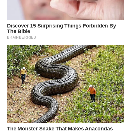
WN
TAPANULI
SELATAN
WN
TANJUNG
LESUNG
WN
KARO
WN
SIMALUNGUN
WN
LABUHANBATU
WN