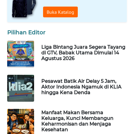
WAHANA
Buka Katalog
DESA
WISATA
Pilihan Editor
LAPAK
WAHANA
Liga Bintang Juara Segera Tayang
di GTV, Babak Utama Dimulai 14
Wahana
Agustus 2026
Network
KONSUMEN
Pesawat Batik Air Delay 5 Jam,
LISTRIK
Aktor Indonesia Ngamuk di KLIA
hingga Kena Denda
MASYARAKAT
KELISTRIKAN
Manfaat Makan Bersama
Keluarga, Kunci Membangun
WALINKI
Keharmonisan dan Menjaga
ID
Kesehatan