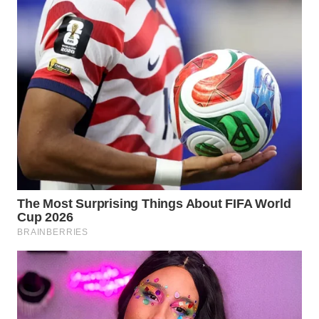
WN
KALTARA
WN
KALSEL
WN
KALTIM
WN
SULSEL
WN
GORONTALO
WN
SULUT