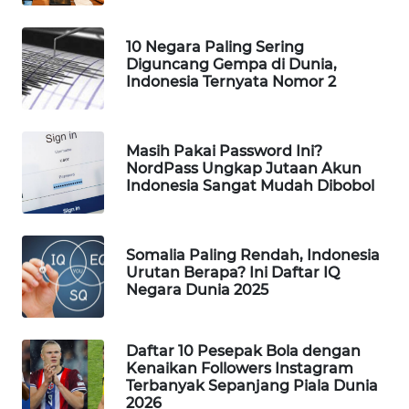
MAWAKA
10 Negara Paling Sering
ID
Diguncang Gempa di Dunia,
Indonesia Ternyata Nomor 2
MARTABAT
NET
Masih Pakai Password Ini?
PLN
NordPass Ungkap Jutaan Akun
WATCH
Indonesia Sangat Mudah Dibobol
MKLI
Somalia Paling Rendah, Indonesia
Urutan Berapa? Ini Daftar IQ
LPKKI
Negara Dunia 2025
LKKI
Daftar 10 Pesepak Bola dengan
Kenaikan Followers Instagram
KOPEKLIN
Terbanyak Sepanjang Piala Dunia
2026