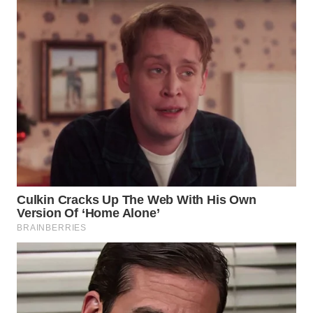
WN
PRIANGAN
TIMUR
WN
SEMARANG
WN
SOLO
WN
BOROBUDUR
WN
MADURA
WN
SURABAYA