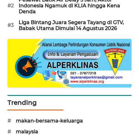
#2
Indonesia Ngamuk di KLIA hingga Kena
SIBARAGAS
Denda
NEWS
Liga Bintang Juara Segera Tayang di GTV,
#3
Babak Utama Dimulai 14 Agustus 2026
METRO
SIANTAR
NEWS
METRO
MEDAN
NEWS
METRO
JAKARTA
Trending
NEWS
KRT
#
makan-bersama-keluarga
NEWS
#
malaysia