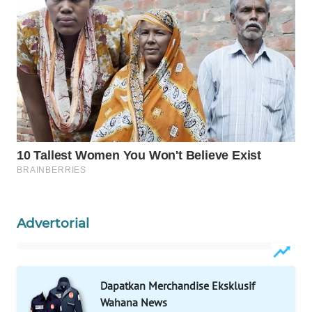
WAHANA
SPORT
WAHANA
UMKM
WAHANA
SELEB
WAHANA
PERSONA
Advertorial
WAHANA
OTOMOTIF
WAHANA
Dapatkan Merchandise Eksklusif
HEALTH
Wahana News