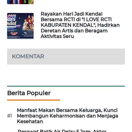
PORTAL
KONSUMEN
Rayakan Hari Jadi Kendal
Bersama RCTI di "I LOVE RCTI
KABUPATEN KENDAL", Hadirkan
FORWAMKI
Deretan Artis dan Beragam
Aktivitas Seru
ALPERKLINAS
KOMENTAR
FORJASIDA
TAMBANG
NEWS
Berita Populer
SITUNGIR
NEWS
Manfaat Makan Bersama Keluarga, Kunci
#1
Membangun Keharmonisan dan Menjaga
SIDIKALANG
Kesehatan
NEWS
Pesawat Batik Air Delay 5 Jam, Aktor