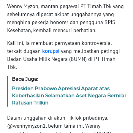
Informasi
Wenny Myzon, mantan pegawai PT Timah Tbk yang
sebelumnya dipecat akibat unggahannya yang
INDEKS
menghina pekerja honorer dan pengguna BPJS
BERITA
Kesehatan, kembali mencuri perhatian.
KONTAK
Kali ini, ia membuat pernyataan kontroversial
KAMI
terkait dugaan
korupsi
yang melibatkan petinggi
Badan Usaha Milik Negara (BUMN) di PT Timah
INFO
IKLAN
Tbk.
Baca Juga:
TENTANG
KAMI
Presiden Prabowo Apresiasi Aparat atas
Keberhasilan Selamatkan Aset Negara Bernilai
Ratusan Triliun
PEDOMAN
MEDIA
SIBER
Dalam unggahan di akun TikTok pribadinya,
@wennymyzon1, belum lama ini, Wenny
REDAKSI