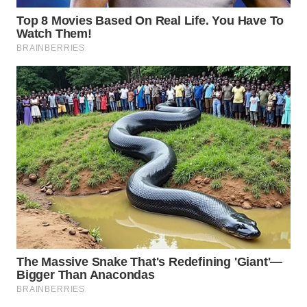
WN
INDRAMAYU
WN
KUNINGAN
WN
MAJALENGKA
WN
SUBANG
WN
SUKABUMI
WN
PURWAKARTA