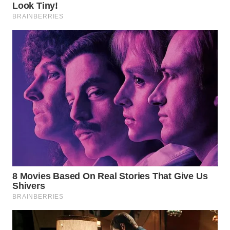
TAPANULI
TENGAH
WN DELI
SERDANG
WN
TEBING
TINGGI
WN
PAKPAK
WN
KARAWANG
WN
BEKASI