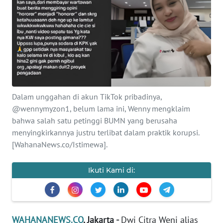
SAINS-TEKNO
KESEHATAN
INTERNASIONAL
SERBA-SERBI
Dalam unggahan di akun TikTok pribadinya,
@wennymyzon1, belum lama ini, Wenny mengklaim
PENDIDIKAN
bahwa salah satu petinggi BUMN yang berusaha
menyingkirkannya justru terlibat dalam praktik korupsi.
[WahanaNews.co/Istimewa].
OLAHRAGA
Ikuti Kami di:
OPINI
EDITORIAL
WAHANANEWS.CO
, Jakarta -
Dwi Citra Weni alias