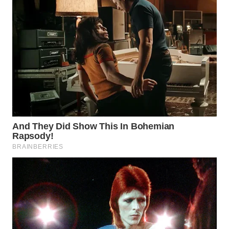
WN
BOGOR
WN
DEPOK
WN
TAPANULI
UTARA
WN
SAMOSIR
WN
PADANG
LAWAS