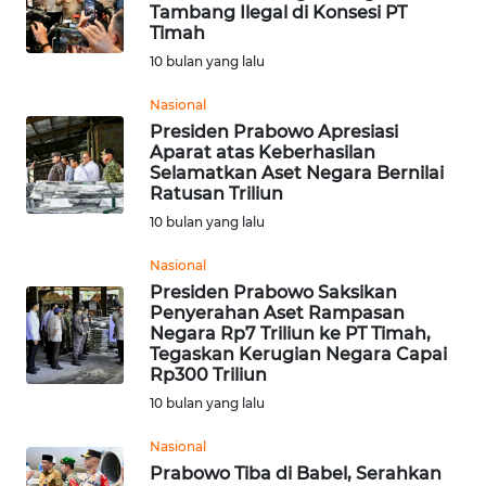
SAINS-TEKNO
Tambang Ilegal di Konsesi PT
Timah
10 bulan yang lalu
KESEHATAN
Nasional
Presiden Prabowo Apresiasi
INTERNASIONAL
Aparat atas Keberhasilan
Selamatkan Aset Negara Bernilai
SERBA-SERBI
Ratusan Triliun
10 bulan yang lalu
PENDIDIKAN
Nasional
Presiden Prabowo Saksikan
Penyerahan Aset Rampasan
OLAHRAGA
Negara Rp7 Triliun ke PT Timah,
Tegaskan Kerugian Negara Capai
Rp300 Triliun
OPINI
10 bulan yang lalu
EDITORIAL
Nasional
Prabowo Tiba di Babel, Serahkan