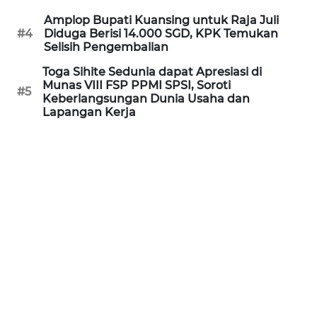
WN
Amplop Bupati Kuansing untuk Raja Juli
KALTARA
#4
Diduga Berisi 14.000 SGD, KPK Temukan
Selisih Pengembalian
WN
Toga Sihite Sedunia dapat Apresiasi di
KALSEL
Munas VIII FSP PPMI SPSI, Soroti
#5
Keberlangsungan Dunia Usaha dan
Lapangan Kerja
WN
KALTIM
WN
SULSEL
WN
GORONTALO
WN
SULUT