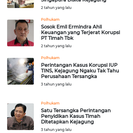
2 tahun yang lalu
WN
SERAMBI
Polhukam
Sosok Emil Ermindra Ahli
WN
Keuangan yang Terjerat Korupsi
PT Timah Tbk
JAMBI
2 tahun yang lalu
WN
Polhukam
SULTRA
Perintangan Kasus Korupsi IUP
TINS, Kejagung Ngaku Tak Tahu
WN
Perusahaan Tersangka
NTB
3 tahun yang lalu
WN
Polhukam
SULTENG
Satu Tersangka Perintangan
Penyidikan Kasus Timah
WN
Ditetapkan Kejagung
SULBAR
3 tahun yang lalu