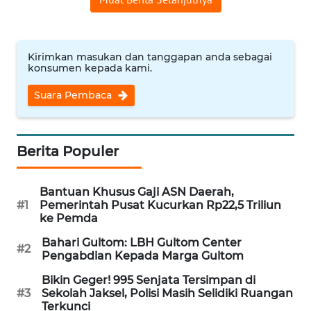
WN
NUSANTARA
Kirimkan masukan dan tanggapan anda sebagai
konsumen kepada kami.
WN
JOGJA
Suara Pembaca
WN
JATIM
Berita Populer
WN
BALI
Bantuan Khusus Gaji ASN Daerah,
#1
Pemerintah Pusat Kucurkan Rp22,5 Triliun
ke Pemda
WN
KALBAR
Bahari Gultom: LBH Gultom Center
#2
Pengabdian Kepada Marga Gultom
WN
Bikin Geger! 995 Senjata Tersimpan di
KALTENG
#3
Sekolah Jaksel, Polisi Masih Selidiki Ruangan
Terkunci