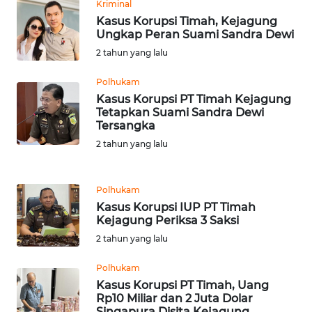
Kriminal
WN
Kasus Korupsi Timah, Kejagung
BANTEN
Ungkap Peran Suami Sandra Dewi
2 tahun yang lalu
WN
NTT
Polhukam
Kasus Korupsi PT Timah Kejagung
Tetapkan Suami Sandra Dewi
WN
Tersangka
KEPRI
2 tahun yang lalu
WN
PAPUA
Polhukam
Kasus Korupsi IUP PT Timah
WN
Kejagung Periksa 3 Saksi
PAPUA
2 tahun yang lalu
BARAT
Polhukam
WN
Kasus Korupsi PT Timah, Uang
Rp10 Miliar dan 2 Juta Dolar
RIAU
Singapura Disita Kejagung