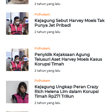
2 tahun yang lalu
KARIR
Polhukam
Kejagung Sebut Harvey Moeis Tak
DISCLAIMER
Punya Jet Pribadi
2 tahun yang lalu
Wahana
News
Regional
Polhukam
Penyidik Kejaksaan Agung
Telusuri Aset Harvey Moeis Kasus
WN
Korupsi Timah
SUMUT
2 tahun yang lalu
WN
Polhukam
JAKARTA
Kejagung Ungkap Peran Crazy
Rich Helena Lim dalam Korupsi
Timah Rp271 Triliun
WN
JABAR
2 tahun yang lalu