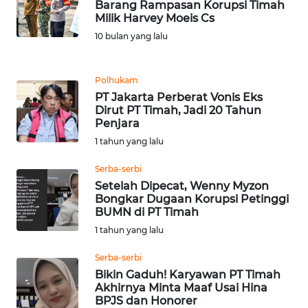
Informasi
Barang Rampasan Korupsi Timah
Milik Harvey Moeis Cs
INDEKS
10 bulan yang lalu
BERITA
Polhukam
KONTAK
PT Jakarta Perberat Vonis Eks
KAMI
Dirut PT Timah, Jadi 20 Tahun
Penjara
INFO
1 tahun yang lalu
IKLAN
Serba-serbi
Setelah Dipecat, Wenny Myzon
TENTANG
Bongkar Dugaan Korupsi Petinggi
KAMI
BUMN di PT Timah
1 tahun yang lalu
PEDOMAN
MEDIA
Serba-serbi
SIBER
Bikin Gaduh! Karyawan PT Timah
Akhirnya Minta Maaf Usai Hina
BPJS dan Honorer
REDAKSI