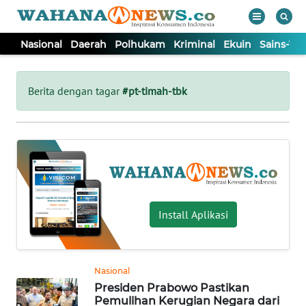
Nasional
Daerah
Polhukam
Kriminal
Ekuin
Sains-Te
WAHANA
Tutup
TV
Berita dengan tagar
#pt-timah-tbk
NASIONAL
DAERAH
POLHUKAM
Install Aplikasi
KRIMINAL
Nasional
EKUIN
Presiden Prabowo Pastikan
Pemulihan Kerugian Negara dari