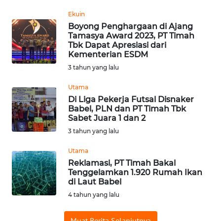
WN
Ekuin
BABEL
Boyong Penghargaan di Ajang
Tamasya Award 2023, PT Timah
Tbk Dapat Apresiasi dari
WN
Kementerian ESDM
SUMBAR
3 tahun yang lalu
WN
Utama
SUMSEL
Di Liga Pekerja Futsal Disnaker
Babel, PLN dan PT Timah Tbk
Sabet Juara 1 dan 2
WN
3 tahun yang lalu
BENGKULU
Utama
WN
Reklamasi, PT Timah Bakal
LAMPUNG
Tenggelamkan 1.920 Rumah Ikan
di Laut Babel
4 tahun yang lalu
WN
JATENG
Muat Berita Selanjutnya