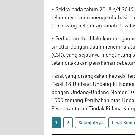
SERAMBI
• Sekira pada tahun 2018 s/d 2019
telah membantu mengelola hasil t
WN
processing peleburan timah di wila
JAMBI
• Perbuatan itu dilakukan dengan m
WN
smelter dengan dalih menerima ata
SULTRA
(CSR), yang sejatinya menguntungka
telah dilakukan penahanan sebelu
WN
NTB
Pasal yang disangkakan kepada Ters
Pasal 18 Undang-Undang RI Nomor
WN
dengan Undang-Undang Nomor 20 
SULTENG
1999 tentang Perubahan atas Und
Pemberantasan Tindak Pidana Korup
WN
SULBAR
1
2
Selanjutnya
Lihat Sem
WN