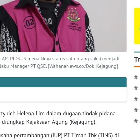
n JAM PIDSUS menaikkan status satu orang saksi menjadi
T
elaku Manager PT QSE. [WahanaNews.co/Dok. Kejagung]
#
#
#
#
azy rich Helena Lim dalam dugaan tindak pidana
h diungkap Kejaksaan Agung (Kejagung).
#
n usaha pertambangan (IUP) PT Timah Tbk (TINS) di