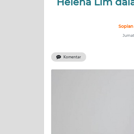
Helena Lim dal
INDEKS
BERITA
KONTAK
Sopian
KAMI
Jumat
INFO
IKLAN
Komentar
TENTANG
KAMI
PEDOMAN
MEDIA
SIBER
REDAKSI