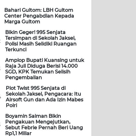
Bahari Gultom: LBH Gultom
Center Pengabdian Kepada
Marga Gultom
Bikin Geger! 995 Senjata
Tersimpan di Sekolah Jaksel,
2
Polisi Masih Selidiki Ruangan
Terkunci
Amplop Bupati Kuansing untuk
Raja Juli Diduga Berisi 14.000
3
SGD, KPK Temukan Selisih
Pengembalian
Plot Twist 995 Senjata di
Sekolah Jaksel, Pengacara: Itu
4
Airsoft Gun dan Ada Izin Mabes
Polri
Boyamin Saiman Bikin
Pengakuan Mengejutkan,
5
Sebut Febrie Pernah Beri Uang
Rp1,1 Miliar