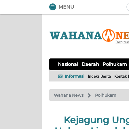
MENU
WAHANA
Tutup
TV
NASIONAL
DAERAH
POLHUKAM
KRIMINAL
EKUIN
SAINS-
KESEHATAN
INTERNASIONAL
Nasional
Daerah
Polhukam
TEKNO
Informasi
Indeks Berita
Kontak 
SERBA-
PENDIDIKAN
OLAHRAGA
OPINI
SERBI
Wahana News
Polhukam
EDITORIAL
Kejagung Ung
Informasi