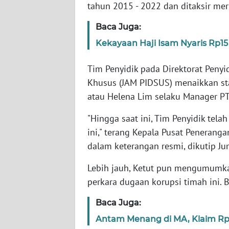
tahun 2015 - 2022 dan ditaksir mer
WN
Baca Juga:
NTT
Kekayaan Haji Isam Nyaris Rp15
WN
Tim Penyidik pada Direktorat Peny
KEPRI
Khusus (JAM PIDSUS) menaikkan st
atau Helena Lim selaku Manager P
WN
PAPUA
"Hingga saat ini, Tim Penyidik tel
ini," terang Kepala Pusat Penera
WN
dalam keterangan resmi, dikutip Ju
PAPUA
BARAT
Lebih jauh, Ketut pun mengumumka
perkara dugaan korupsi timah ini. B
WN
RIAU
Baca Juga:
Antam Menang di MA, Klaim Rp 1
WN