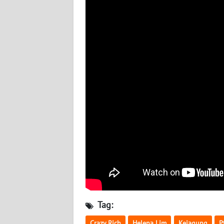
BABEL
WN
SUMBAR
WN
SUMSEL
WN
BENGKULU
WN
LAMPUNG
WN
JATENG
Tag:
WN
Crazy Rich
Helena Lim
Kejagung
P