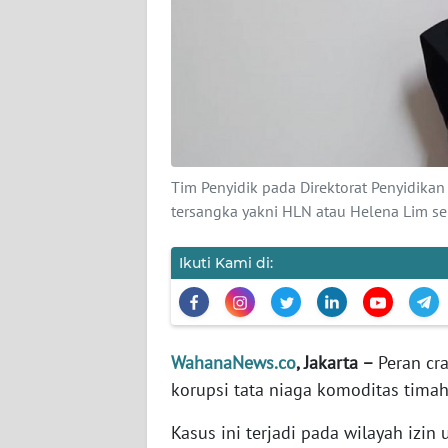
KARIR
DISCLAIMER
Wahana
News
Regional
Tim Penyidik pada Direktorat Penyidika
WN
tersangka yakni HLN atau Helena Lim s
SUMUT
Ikuti Kami di:
WN
JAKARTA
WN
WahanaNews.co
, Jakarta –
Peran cr
JABAR
korupsi tata niaga komoditas tima
WN
Kasus ini terjadi pada wilayah izi
BANTEN