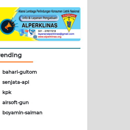
rending
bahari-gultom
senjata-api
kpk
airsoft-gun
boyamin-saiman