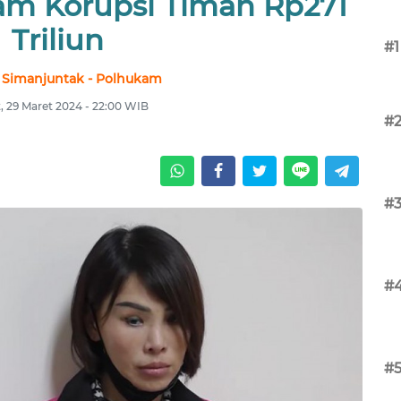
am Korupsi Timah Rp271
Triliun
#1
 Simanjuntak - Polhukam
, 29 Maret 2024 - 22:00 WIB
#
#
#
#