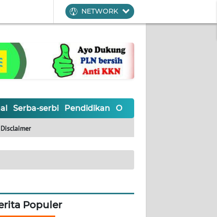
NETWORK
al
Serba-serbi
Pendidikan
Olahraga
Opini
Editoria
Disclaimer
erita Populer