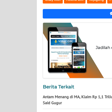
NUSANTARA
WN
JOGJA
WN
JATIM
Jadilah
WN
BALI
WN
KALBAR
Berita Terkait
WN
KALTENG
Antam Menang di MA, Klaim Rp 1,1 Trili
Said Gugur
WN